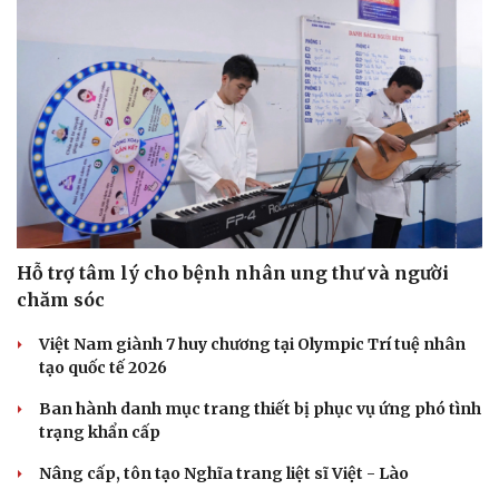
Sức khỏe
Đời sống
Dinh dưỡng - món ngon
Nhà đẹp
Cây thuốc
Blog
Sản phụ khoa
Tình yêu - Gia đình
Nhi khoa
Hỗ trợ tâm lý cho bệnh nhân ung thư và người
Nam khoa
chăm sóc
Làm đẹp - giảm cân
Phòng mạch online
Việt Nam giành 7 huy chương tại Olympic Trí tuệ nhân
Ăn sạch sống khỏe
tạo quốc tế 2026
Ban hành danh mục trang thiết bị phục vụ ứng phó tình
trạng khẩn cấp
Nâng cấp, tôn tạo Nghĩa trang liệt sĩ Việt - Lào