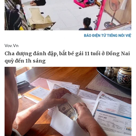
Vụ án
Vũ khí
Tin nóng
Việt Nam
Tư vấn luật
Phân tích