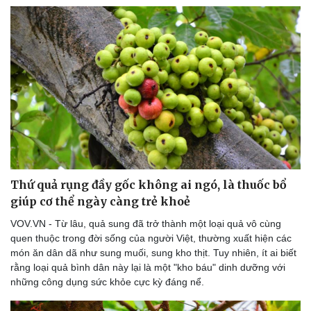
Thể thao
Ô tô - Xe máy
Bóng đá
Ô tô
Lịch thi đấu bóng đá
Xe máy
Thế giới thể thao
Tư vấn
eSports
Hậu trường
Thứ quả rụng đầy gốc không ai ngó, là thuốc bổ
giúp cơ thể ngày càng trẻ khoẻ
VOV.VN - Từ lâu, quả sung đã trở thành một loại quả vô cùng
quen thuộc trong đời sống của người Việt, thường xuất hiện các
món ăn dân dã như sung muối, sung kho thịt. Tuy nhiên, ít ai biết
rằng loại quả bình dân này lại là một "kho báu" dinh dưỡng với
những công dụng sức khỏe cực kỳ đáng nể.