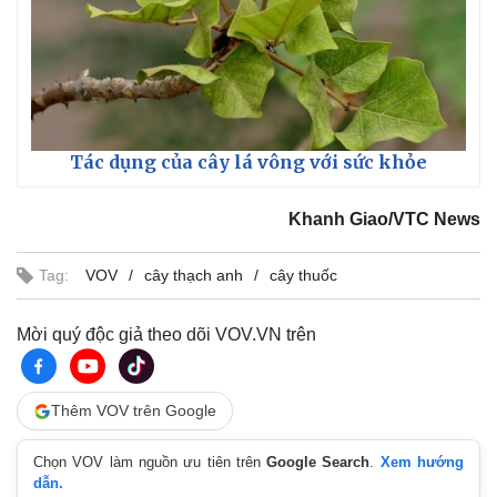
Tác dụng của cây lá vông với sức khỏe
Khanh Giao/VTC News
Tag:
VOV
cây thạch anh
cây thuốc
Mời quý độc giả theo dõi VOV.VN trên
Thêm VOV trên Google
Chọn VOV làm nguồn ưu tiên trên
Google Search
.
Xem hướng
dẫn.