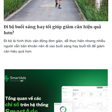
Doanh nghiệp
Công nghệ
Đi bộ buổi sáng hay tối giúp giảm cân hiệu quả
Thông tin doanh nghiệp
Sành điệu
hơn?
Doanh nghiệp 24h
Tin Công nghệ
Doanh nhân
Trải nghiệm
Đi bộ là hình thức vận động đơn giản, dễ thực hiện nhưng nhiều
Vì cộng đồng
Chuyển đổi số
người vẫn băn khoăn nên đi vào buổi sáng hay buổi tối để giảm
cân hiệu quả hơn.