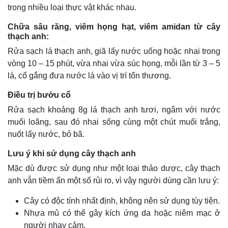
trong nhiều loại thực vật khác nhau.
Chữa sâu răng, viêm họng hạt, viêm amidan từ cây
thạch anh:
Rửa sạch lá thạch anh, giã lấy nước uống hoặc nhai trong
vòng 10 – 15 phút, vừa nhai vừa súc họng, mỗi lần từ 3 – 5
lá, cố gắng đưa nước lá vào vị trí tổn thương.
Điều trị bướu cổ
Rửa sạch khoảng 8g lá thạch anh tươi, ngâm với nước
muối loãng, sau đó nhai sống cùng một chút muối trắng,
nuốt lấy nước, bỏ bã.
Thế giới
Multimedia
Lưu ý khi sử dụng cây thạch anh
Quan sát
Video
Mặc dù được sử dụng như một loại thảo dược, cây thạch
Cuộc sống đó đây
Ảnh
anh vẫn tiềm ẩn một số rủi ro, vì vậy người dùng cần lưu ý:
Hồ sơ
E-Magazine
Infographic
Cây có độc tính nhất định, không nên sử dụng tùy tiện.
Nhựa mủ có thể gây kích ứng da hoặc niêm mạc ở
người nhạy cảm.