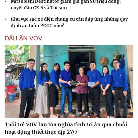
Mitsubishi Destinator giảm giá gần 80 triệu đồng,
quyết đấu CX-5 và Tucson
Khu vực sạc xe điện chung cư cần đáp ứng những quy
định an toàn PCCC nào?
DẤU ẤN VOV
Tuổi trẻ VOV lan tỏa nghĩa tình tri ân qua chuỗi
hoạt động thiết thực dịp 27/7