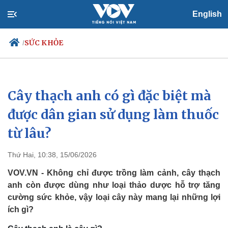
English
SỨC KHỎE
/
Cây thạch anh có gì đặc biệt mà
Chính trị
Xã hội
Đảng
Tin 24h
được dân gian sử dụng làm thuốc
Tổ chức nhân sự
Dự báo thời tiết
từ lâu?
Quốc hội
Giáo dục
Nhận diện sự thật
Dấu ấn VOV
Việc làm
Thứ Hai, 10:38, 15/06/2026
Biển đảo
VOV.VN - Không chỉ được trồng làm cảnh, cây thạch
anh còn được dùng như loại thảo dược hỗ trợ tăng
cường sức khỏe, vậy loại cây này mang lại những lợi
ích gì?