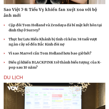
Sao Việt 7-8: Tiểu Vy khiến fan xuýt xoa với bộ
ảnh mới
Cặp đôi Tom Holland và Zendaya đã bí mật kết hôn tại
dinh thự ở Surrey?
Thực hư Lưu Hiểu Khánh bị tình cũ kém 38 tuổi vượt
ngàn cây số đến Bắc Kinh đòi nợ
Vì sao Marvel cần Tom Holland hơn bao giờ hết?
Điều gì khiến BLACKPINK trở thành biểu tượng của K-
pop sau 10 năm?
Văn hóa
Giải trí
DU LỊCH
Sân khấu - Điện ảnh
Nghệ sĩ
Văn học
Thời trang
Âm nhạc
Sao Việt
Di sản