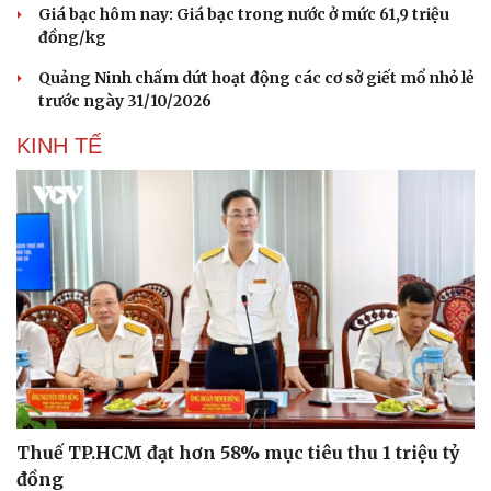
Giá bạc hôm nay: Giá bạc trong nước ở mức 61,9 triệu
đồng/kg
Quảng Ninh chấm dứt hoạt động các cơ sở giết mổ nhỏ lẻ
trước ngày 31/10/2026
KINH TẾ
Du lịch
Podcast
Tư vấn
Câu chuyện thời sự
Săn Tour
Đọc truyện đêm khuya
Thuế TP.HCM đạt hơn 58% mục tiêu thu 1 triệu tỷ
check-in
Cửa sổ tình yêu
đồng
Kể chuyện cho bé