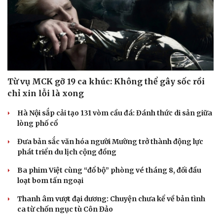
Từ vụ MCK gỡ 19 ca khúc: Không thể gây sốc rồi
chỉ xin lỗi là xong
Hà Nội sắp cải tạo 131 vòm cầu đá: Đánh thức di sản giữa
lòng phố cổ
Đưa bản sắc văn hóa người Mường trở thành động lực
Văn hóa
Giải trí
phát triển du lịch cộng đồng
Sân khấu - Điện ảnh
Nghệ sĩ
Văn học
Thời trang
Ba phim Việt cùng “đổ bộ” phòng vé tháng 8, đối đầu
Âm nhạc
Sao Việt
loạt bom tấn ngoại
Di sản
Thanh âm vượt đại dương: Chuyện chưa kể về bản tình
ca từ chốn ngục tù Côn Đảo