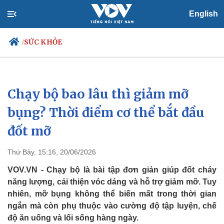
English
SỨC KHỎE
/
Chạy bộ bao lâu thì giảm mỡ
Chính trị
Xã hội
Đảng
Tin 24h
bụng? Thời điểm cơ thể bắt đầu
Tổ chức nhân sự
Dự báo thời tiết
đốt mỡ
Quốc hội
Giáo dục
Nhận diện sự thật
Dấu ấn VOV
Việc làm
Thứ Bảy, 15:16, 20/06/2026
Biển đảo
VOV.VN - Chạy bộ là bài tập đơn giản giúp đốt cháy
năng lượng, cải thiện vóc dáng và hỗ trợ giảm mỡ. Tuy
nhiên, mỡ bụng không thể biến mất trong thời gian
ngắn mà còn phụ thuộc vào cường độ tập luyện, chế
độ ăn uống và lối sống hàng ngày.