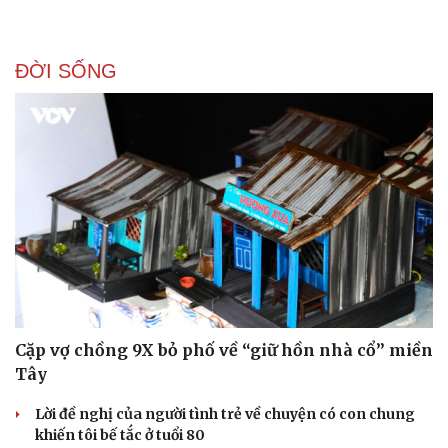
ĐỜI SỐNG
Sức khỏe
Đời sống
Dinh dưỡng - món ngon
Nhà đẹp
Cây thuốc
Blog
Sản phụ khoa
Tình yêu - Gia đình
Nhi khoa
Nam khoa
Làm đẹp - giảm cân
Phòng mạch online
Ăn sạch sống khỏe
Cặp vợ chồng 9X bỏ phố về “giữ hồn nhà cổ” miền
Tây
Lời đề nghị của người tình trẻ về chuyện có con chung
khiến tôi bế tắc ở tuổi 80