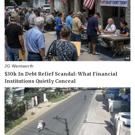
Thể thao
Ô tô - Xe máy
Bóng đá
Ô tô
Lịch thi đấu bóng đá
Xe máy
Thế giới thể thao
Tư vấn
eSports
Hậu trường