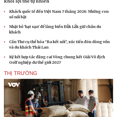
khỏi lợi thế tự nhiên
Khách quốc tế đến Việt Nam 7 tháng 2026: Những con
số nổi bật
Nhặt bỏ 'hạt sạn' để làng biển Đắk Lắk giữ chân du
khách
Cần Thơ cụ thể hóa “Ba kết nối”, xúc tiến đón dòng vốn
và du khách Thái Lan
Ký kết hợp tác đăng cai Vòng chung kết Giải Vô địch
Golf nghiệp dư thế giới 2027
THỊ TRƯỜNG
Du lịch
Podcast
Tư vấn
Câu chuyện thời sự
Săn Tour
Đọc truyện đêm khuya
check-in
Cửa sổ tình yêu
Kể chuyện cho bé