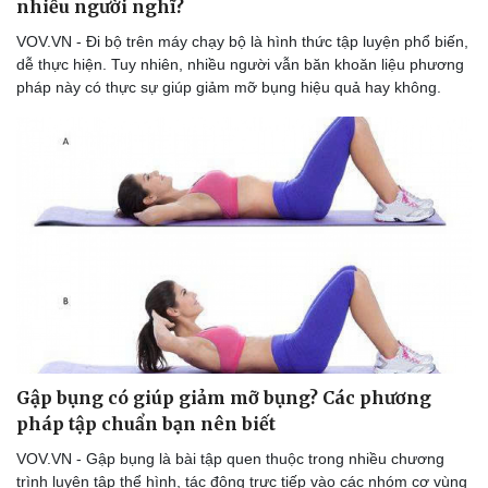
nhiều người nghĩ?
VOV.VN - Đi bộ trên máy chạy bộ là hình thức tập luyện phổ biến,
dễ thực hiện. Tuy nhiên, nhiều người vẫn băn khoăn liệu phương
pháp này có thực sự giúp giảm mỡ bụng hiệu quả hay không.
Doanh nghiệp
Công nghệ
Thông tin doanh nghiệp
Sành điệu
Doanh nghiệp 24h
Tin Công nghệ
Doanh nhân
Trải nghiệm
Vì cộng đồng
Chuyển đổi số
Gập bụng có giúp giảm mỡ bụng? Các phương
pháp tập chuẩn bạn nên biết
VOV.VN - Gập bụng là bài tập quen thuộc trong nhiều chương
trình luyện tập thể hình, tác động trực tiếp vào các nhóm cơ vùng