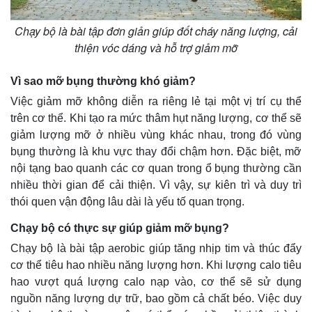
Chạy bộ là bài tập đơn giản giúp đốt cháy năng lượng, cải
thiện vóc dáng và hỗ trợ giảm mỡ
Vì sao mỡ bụng thường khó giảm?
Việc giảm mỡ không diễn ra riêng lẻ tại một vị trí cụ thể
trên cơ thể. Khi tạo ra mức thâm hụt năng lượng, cơ thể sẽ
giảm lượng mỡ ở nhiều vùng khác nhau, trong đó vùng
bụng thường là khu vực thay đổi chậm hơn. Đặc biệt, mỡ
nội tạng bao quanh các cơ quan trong ổ bụng thường cần
nhiều thời gian để cải thiện. Vì vậy, sự kiên trì và duy trì
thói quen vận động lâu dài là yếu tố quan trọng.
Thế giới
Multimedia
Quan sát
Video
Chạy bộ có thực sự giúp giảm mỡ bụng?
Cuộc sống đó đây
Ảnh
Chạy bộ là bài tập aerobic giúp tăng nhịp tim và thúc đẩy
Hồ sơ
E-Magazine
Infographic
cơ thể tiêu hao nhiều năng lượng hơn. Khi lượng calo tiêu
hao vượt quá lượng calo nạp vào, cơ thể sẽ sử dụng
nguồn năng lượng dự trữ, bao gồm cả chất béo. Việc duy