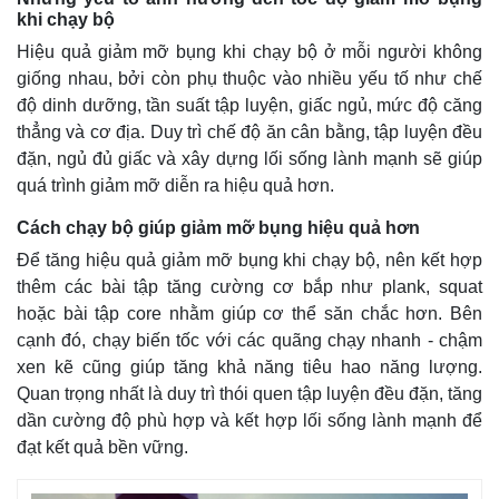
khi chạy bộ
Hiệu quả giảm mỡ bụng khi chạy bộ ở mỗi người không
giống nhau, bởi còn phụ thuộc vào nhiều yếu tố như chế
độ dinh dưỡng, tần suất tập luyện, giấc ngủ, mức độ căng
thẳng và cơ địa. Duy trì chế độ ăn cân bằng, tập luyện đều
đặn, ngủ đủ giấc và xây dựng lối sống lành mạnh sẽ giúp
quá trình giảm mỡ diễn ra hiệu quả hơn.
Cách chạy bộ giúp giảm mỡ bụng hiệu quả hơn
Để tăng hiệu quả giảm mỡ bụng khi chạy bộ, nên kết hợp
thêm các bài tập tăng cường cơ bắp như plank, squat
hoặc bài tập core nhằm giúp cơ thể săn chắc hơn. Bên
cạnh đó, chạy biến tốc với các quãng chạy nhanh - chậm
xen kẽ cũng giúp tăng khả năng tiêu hao năng lượng.
Kinh tế
Thị trường
Quan trọng nhất là duy trì thói quen tập luyện đều đặn, tăng
Bất động sản
Giá vàng
dần cường độ phù hợp và kết hợp lối sống lành mạnh để
Khởi nghiệp
Tiêu dùng
đạt kết quả bền vững.
Tỷ giá
Chứng khoán