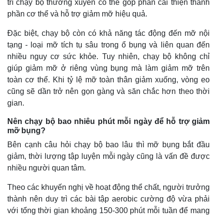
trì chạy bộ thường xuyên có thể góp phần cải thiện thành
phần cơ thể và hỗ trợ giảm mỡ hiệu quả.
Đặc biệt, chạy bộ còn có khả năng tác động đến mỡ nội
tạng - loại mỡ tích tụ sâu trong ổ bụng và liên quan đến
nhiều nguy cơ sức khỏe. Tuy nhiên, chạy bộ không chỉ
giúp giảm mỡ ở riêng vùng bụng mà làm giảm mỡ trên
toàn cơ thể. Khi tỷ lệ mỡ toàn thân giảm xuống, vòng eo
cũng sẽ dần trở nên gọn gàng và săn chắc hơn theo thời
gian.
Nên chạy bộ bao nhiêu phút mỗi ngày để hỗ trợ giảm
mỡ bụng?
Bên cạnh câu hỏi chạy bộ bao lâu thì mỡ bụng bắt đầu
giảm, thời lượng tập luyện mỗi ngày cũng là vấn đề được
nhiều người quan tâm.
Theo các khuyến nghị về hoạt động thể chất, người trưởng
thành nên duy trì các bài tập aerobic cường độ vừa phải
với tổng thời gian khoảng 150-300 phút mỗi tuần để mang