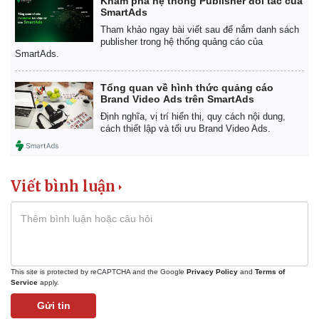
Khám phá hệ thống Publisher đối tác của
SmartAds
Tham khảo ngay bài viết sau để nắm danh sách
publisher trong hệ thống quảng cáo của
SmartAds.
Tổng quan về hình thức quảng cáo
Brand Video Ads trên SmartAds
Định nghĩa, vị trí hiển thị, quy cách nội dung,
cách thiết lập và tối ưu Brand Video Ads.
Viết bình luận
This site is protected by reCAPTCHA and the Google
Privacy Policy
and
Terms of
Service
apply.
Pháp luật
Quân sự - Quốc phòng
Gửi tin