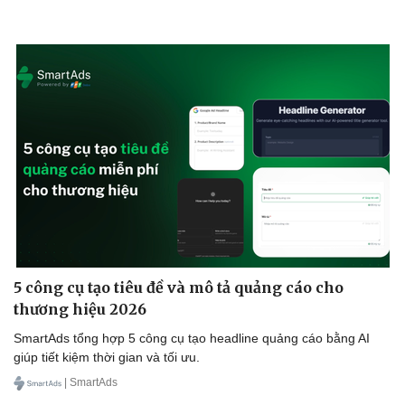
Sức khỏe
Đời sống
Dinh dưỡng - món ngon
Nhà đẹp
Cây thuốc
Blog
Sản phụ khoa
Tình yêu - Gia đình
Nhi khoa
Nam khoa
Làm đẹp - giảm cân
Phòng mạch online
5 công cụ tạo tiêu đề và mô tả quảng cáo cho
Ăn sạch sống khỏe
thương hiệu 2026
SmartAds tổng hợp 5 công cụ tạo headline quảng cáo bằng AI
giúp tiết kiệm thời gian và tối ưu.
| SmartAds