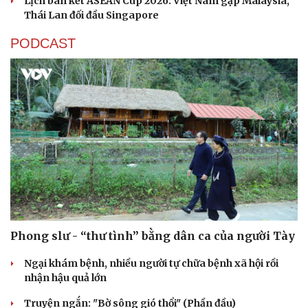
Lịch bán kết ASEAN Cup 2026: Việt Nam gặp Malaysia,
Thái Lan đối đầu Singapore
PODCAST
Phong slư - “thư tình” bằng dân ca của người Tày
Ngại khám bệnh, nhiều người tự chữa bệnh xã hội rồi
nhận hậu quả lớn
Truyện ngắn: "Bờ sông gió thổi" (Phần đầu)