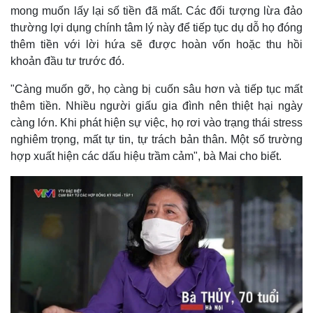
mong muốn lấy lại số tiền đã mất. Các đối tượng lừa đảo
thường lợi dụng chính tâm lý này để tiếp tục dụ dỗ họ đóng
thêm tiền với lời hứa sẽ được hoàn vốn hoặc thu hồi
khoản đầu tư trước đó.
"Càng muốn gỡ, họ càng bị cuốn sâu hơn và tiếp tục mất
thêm tiền. Nhiều người giấu gia đình nên thiệt hại ngày
càng lớn. Khi phát hiện sự việc, họ rơi vào trạng thái stress
nghiêm trọng, mất tự tin, tự trách bản thân. Một số trường
hợp xuất hiện các dấu hiệu trầm cảm", bà Mai cho biết.
Thế giới
Multimedia
Quan sát
Video
Cuộc sống đó đây
Ảnh
Hồ sơ
E-Magazine
Infographic