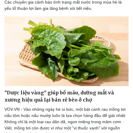
Các chuyên gia cảnh báo tình trạng mất nước trong mùa hè là
yếu tố thuận lợi làm gia tăng bệnh sỏi tiết niệu.
Doanh nghiệp
Công nghệ
Thông tin doanh nghiệp
Sành điệu
Doanh nghiệp 24h
Tin Công nghệ
Doanh nhân
Trải nghiệm
Vì cộng đồng
Chuyển đổi số
"Dược liệu vàng" giúp bổ máu, dưỡng mắt và
xương hiệu quả lại bán rẻ bèo ở chợ
VOV.VN - Vào những ngày hè oi bức, một bát canh rau mồng tơi
nấu tôm hoặc nấu mướp luôn là lựa chọn hàng đầu để giải nhiệt.
Không chỉ là một loại rau dân dã, ngon miệng trong mâm cơm
Việt, mồng tơi còn được ví như một "vị thuốc xanh" với nguồn