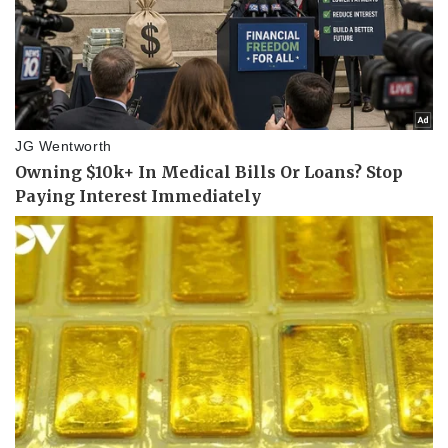
Thể thao
Ô tô - Xe máy
Bóng đá
Ô tô
Lịch thi đấu bóng đá
Xe máy
Thế giới thể thao
Tư vấn
eSports
Hậu trường