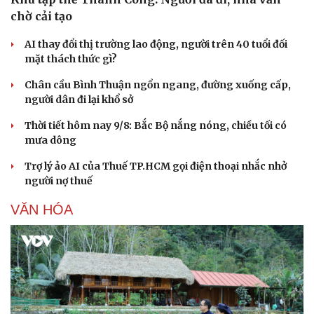
chờ cải tạo
AI thay đổi thị trường lao động, người trên 40 tuổi đối
mặt thách thức gì?
Chân cầu Bình Thuận ngổn ngang, đường xuống cấp,
người dân đi lại khổ sở
Thời tiết hôm nay 9/8: Bắc Bộ nắng nóng, chiều tối có
mưa dông
Trợ lý ảo AI của Thuế TP.HCM gọi điện thoại nhắc nhở
người nợ thuế
Văn hóa
Giải trí
VĂN HÓA
Sân khấu - Điện ảnh
Nghệ sĩ
Văn học
Thời trang
Âm nhạc
Sao Việt
Di sản