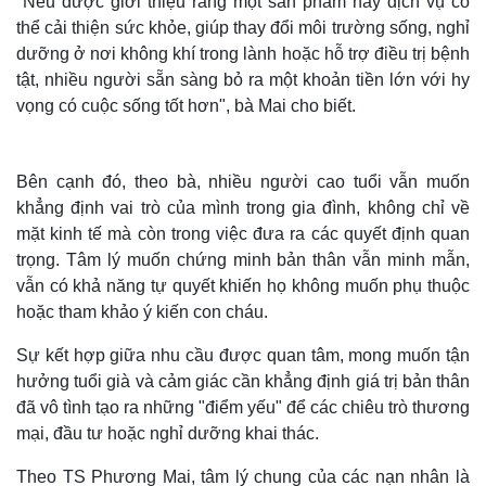
"Nếu được giới thiệu rằng một sản phẩm hay dịch vụ có
thể cải thiện sức khỏe, giúp thay đổi môi trường sống, nghỉ
dưỡng ở nơi không khí trong lành hoặc hỗ trợ điều trị bệnh
tật, nhiều người sẵn sàng bỏ ra một khoản tiền lớn với hy
vọng có cuộc sống tốt hơn", bà Mai cho biết.
Bên cạnh đó, theo bà, nhiều người cao tuổi vẫn muốn
khẳng định vai trò của mình trong gia đình, không chỉ về
mặt kinh tế mà còn trong việc đưa ra các quyết định quan
trọng. Tâm lý muốn chứng minh bản thân vẫn minh mẫn,
vẫn có khả năng tự quyết khiến họ không muốn phụ thuộc
hoặc tham khảo ý kiến con cháu.
Sự kết hợp giữa nhu cầu được quan tâm, mong muốn tận
hưởng tuổi già và cảm giác cần khẳng định giá trị bản thân
đã vô tình tạo ra những "điểm yếu" để các chiêu trò thương
mại, đầu tư hoặc nghỉ dưỡng khai thác.
Theo TS Phương Mai, tâm lý chung của các nạn nhân là