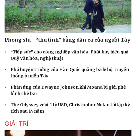
Phong slư - “thư tình” bằng dân ca của người Tày
“Tiếp sức” cho công nghiệp văn hóa: Phát huy hiệu quả
Quỹ Văn hóa, nghệ thuật
Phó huyện trưởng của Hàn Quốc quảng bá lễ hội truyền
thống ở miền Tây
Phản ứng của Dwayne Johnson khi Moana bị giới phê
bình chê bai
The Odyssey vượt 1 tỷ USD, Christopher Nolan tái lập kỳ
tích sau 14 năm
GIẢI TRÍ