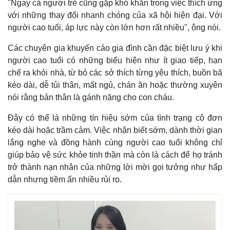
"Ngay cả người trẻ cũng gặp khó khăn trong việc thích ứng
với những thay đổi nhanh chóng của xã hội hiện đại. Với
người cao tuổi, áp lực này còn lớn hơn rất nhiều", ông nói.
Các chuyên gia khuyến cáo gia đình cần đặc biệt lưu ý khi
người cao tuổi có những biểu hiện như ít giao tiếp, hạn
chế ra khỏi nhà, từ bỏ các sở thích từng yêu thích, buồn bã
kéo dài, dễ tủi thân, mất ngủ, chán ăn hoặc thường xuyên
nói rằng bản thân là gánh nặng cho con cháu.
Đây có thể là những tín hiệu sớm của tình trạng cô đơn
kéo dài hoặc trầm cảm. Việc nhận biết sớm, dành thời gian
lắng nghe và đồng hành cùng người cao tuổi không chỉ
giúp bảo vệ sức khỏe tinh thần mà còn là cách để họ tránh
trở thành nạn nhân của những lời mời gọi tưởng như hấp
Kinh tế
Thị trường
dẫn nhưng tiềm ẩn nhiều rủi ro.
Bất động sản
Giá vàng
Khởi nghiệp
Tiêu dùng
Tỷ giá
Chứng khoán