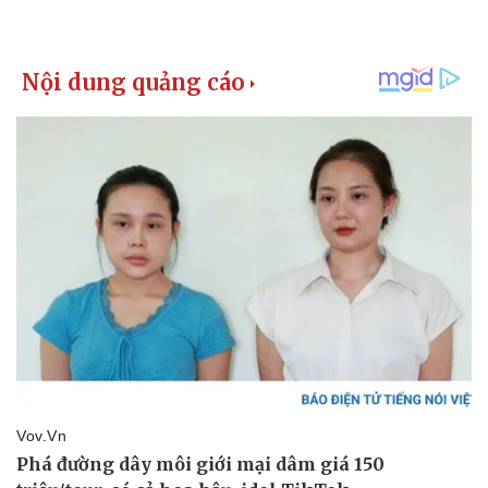
Vụ án
Vũ khí
Tin nóng
Việt Nam
Tư vấn luật
Phân tích