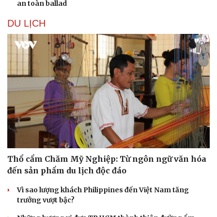
an toàn ballad
DU LỊCH
Thổ cẩm Chăm Mỹ Nghiệp: Từ ngôn ngữ văn hóa
đến sản phẩm du lịch độc đáo
Du lịch
Podcast
Tư vấn
Câu chuyện thời sự
Vì sao lượng khách Philippines đến Việt Nam tăng
Săn Tour
Đọc truyện đêm khuya
trưởng vượt bậc?
check-in
Cửa sổ tình yêu
Kể chuyện cho bé