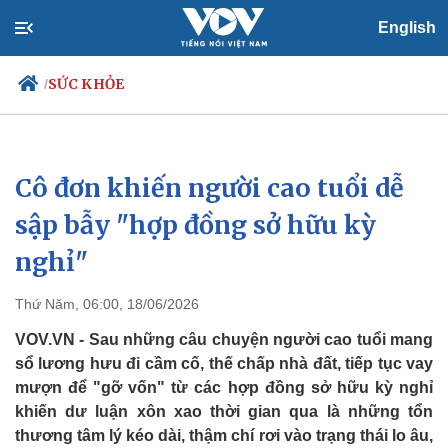
English
SỨC KHỎE
/
Cô đơn khiến người cao tuổi dễ
Chính trị
Xã hội
Đảng
Tin 24h
sập bẫy "hợp đồng sở hữu kỳ
Tổ chức nhân sự
Dự báo thời tiết
nghỉ"
Quốc hội
Giáo dục
Nhận diện sự thật
Dấu ấn VOV
Việc làm
Thứ Năm, 06:00, 18/06/2026
Biển đảo
VOV.VN - Sau những câu chuyện người cao tuổi mang
sổ lương hưu đi cầm cố, thế chấp nhà đất, tiếp tục vay
mượn để "gỡ vốn" từ các hợp đồng sở hữu kỳ nghỉ
khiến dư luận xôn xao thời gian qua là những tổn
thương tâm lý kéo dài, thậm chí rơi vào trạng thái lo âu,