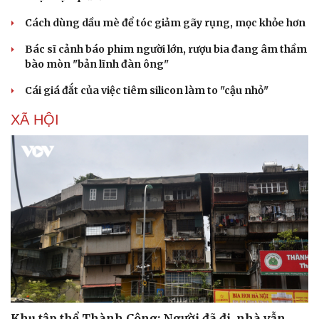
Cách dùng dầu mè để tóc giảm gãy rụng, mọc khỏe hơn
Bác sĩ cảnh báo phim người lớn, rượu bia đang âm thầm
bào mòn "bản lĩnh đàn ông"
Cái giá đắt của việc tiêm silicon làm to "cậu nhỏ"
XÃ HỘI
Khu tập thể Thành Công: Người đã đi, nhà vẫn