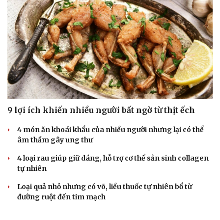
9 lợi ích khiến nhiều người bất ngờ từ thịt ếch
4 món ăn khoái khẩu của nhiều người nhưng lại có thể
âm thầm gây ung thư
4 loại rau giúp giữ dáng, hỗ trợ cơ thể sản sinh collagen
tự nhiên
Loại quả nhỏ nhưng có võ, liều thuốc tự nhiên bổ từ
đường ruột đến tim mạch
Ăn mít đừng vứt bỏ phần này, giúp bảo vệ tim mạch lại