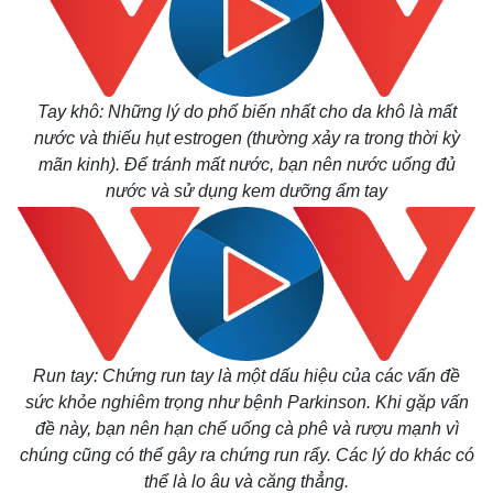
Tay khô: Những lý do phổ biến nhất cho da khô là mất
nước và thiếu hụt estrogen (thường xảy ra trong thời kỳ
mãn kinh). Để tránh mất nước, bạn nên nước uống đủ
nước và sử dụng kem dưỡng ẩm tay
Thế giới
Multimedia
Quan sát
Video
Cuộc sống đó đây
Ảnh
Hồ sơ
E-Magazine
Infographic
Run tay: Chứng run tay là một dấu hiệu của các vấn đề
sức khỏe nghiêm trọng như bệnh Parkinson. Khi gặp vấn
đề này, bạn nên hạn chế uống cà phê và rượu mạnh vì
chúng cũng có thể gây ra chứng run rẩy. Các lý do khác có
thể là lo âu và căng thẳng.