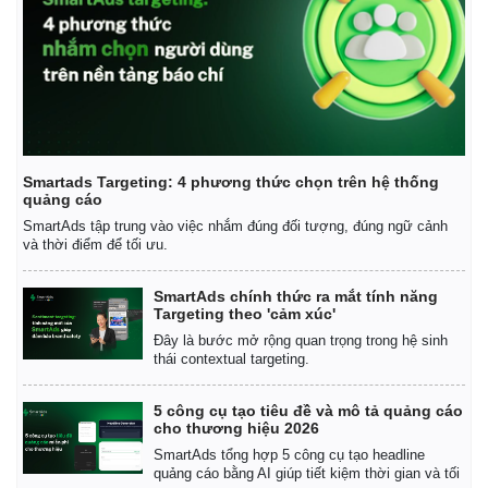
Kinh tế
Thị trường
Smartads Targeting: 4 phương thức chọn trên hệ thống
quảng cáo
Bất động sản
Giá vàng
SmartAds tập trung vào việc nhắm đúng đối tượng, đúng ngữ cảnh
Khởi nghiệp
Tiêu dùng
và thời điểm để tối ưu.
Tỷ giá
Chứng khoán
Giá cà phê
SmartAds chính thức ra mắt tính năng
Targeting theo 'cảm xúc'
Đây là bước mở rộng quan trọng trong hệ sinh
thái contextual targeting.
5 công cụ tạo tiêu đề và mô tả quảng cáo
cho thương hiệu 2026
SmartAds tổng hợp 5 công cụ tạo headline
quảng cáo bằng AI giúp tiết kiệm thời gian và tối