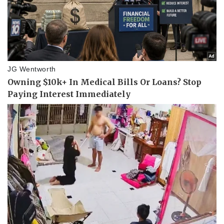
Pháp luật
Quân sự - Quốc phòng
Vụ án
Vũ khí
Tin nóng
Việt Nam
Tư vấn luật
Phân tích