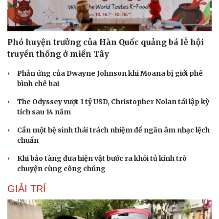
Sức khỏe
Đời sống
Dinh dưỡng - món ngon
Nhà đẹp
Phó huyện trưởng của Hàn Quốc quảng bá lễ hội
Cây thuốc
Blog
truyền thống ở miền Tây
Sản phụ khoa
Tình yêu - Gia đình
Nhi khoa
Phản ứng của Dwayne Johnson khi Moana bị giới phê
Nam khoa
bình chê bai
Làm đẹp - giảm cân
Phòng mạch online
The Odyssey vượt 1 tỷ USD, Christopher Nolan tái lập kỳ
Ăn sạch sống khỏe
tích sau 14 năm
Cần một hệ sinh thái trách nhiệm để ngăn âm nhạc lệch
chuẩn
Khi bảo tàng đưa hiện vật bước ra khỏi tủ kính trò
chuyện cùng công chúng
GIẢI TRÍ