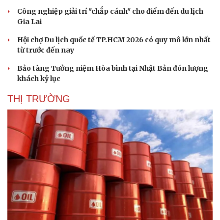
Công nghiệp giải trí "chắp cánh" cho điểm đến du lịch
Gia Lai
Hội chợ Du lịch quốc tế TP.HCM 2026 có quy mô lớn nhất
Văn hóa
Giải trí
từ trước đến nay
Sân khấu - Điện ảnh
Nghệ sĩ
Bảo tàng Tưởng niệm Hòa bình tại Nhật Bản đón lượng
Văn học
Thời trang
khách kỷ lục
Âm nhạc
Sao Việt
Di sản
THỊ TRƯỜNG