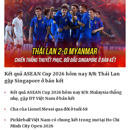
Du lịch
Podcast
Tư vấn
Câu chuyện thời sự
Săn Tour
Đọc truyện đêm khuya
check-in
Cửa sổ tình yêu
Kể chuyện cho bé
Hạt giống tâm hồn
Kết quả ASEAN Cup 2026 hôm nay 8/8: Thái Lan
gặp Singapore ở bán kết
Kết quả ASEAN Cup 2026 hôm nay 8/8: Malaysia thắng
nhẹ, gặp ĐT Việt Nam ở bán kết
Cha của Lionel Messi qua đời ở tuổi 68
Pickleball Việt Nam có chung kết trong mơ tại Ho Chi
Minh City Open 2026