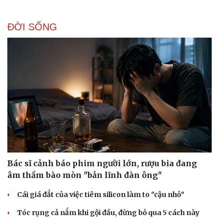
ĐỜI SỐNG
Doanh nghiệp
Công nghệ
Thông tin doanh nghiệp
Sành điệu
Doanh nghiệp 24h
Tin Công nghệ
Doanh nhân
Trải nghiệm
Vì cộng đồng
Chuyển đổi số
Bác sĩ cảnh báo phim người lớn, rượu bia đang
âm thầm bào mòn "bản lĩnh đàn ông"
Cái giá đắt của việc tiêm silicon làm to "cậu nhỏ"
Tóc rụng cả nắm khi gội đầu, đừng bỏ qua 5 cách này