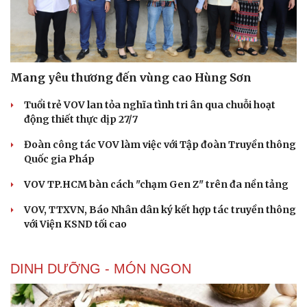
Mang yêu thương đến vùng cao Hùng Sơn
Tuổi trẻ VOV lan tỏa nghĩa tình tri ân qua chuỗi hoạt
động thiết thực dịp 27/7
Đoàn công tác VOV làm việc với Tập đoàn Truyền thông
Quốc gia Pháp
VOV TP.HCM bàn cách "chạm Gen Z" trên đa nền tảng
VOV, TTXVN, Báo Nhân dân ký kết hợp tác truyền thông
với Viện KSND tối cao
DINH DƯỠNG - MÓN NGON