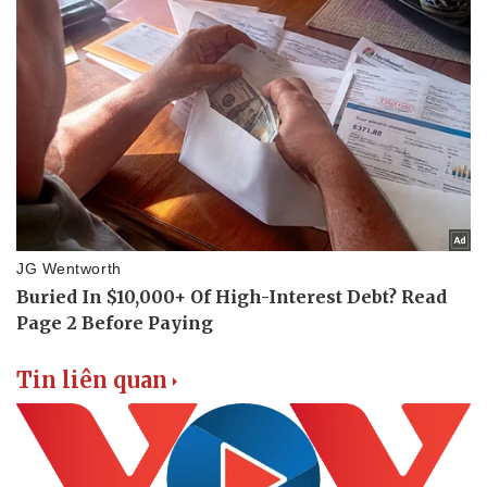
Thể thao
Ô tô - Xe máy
Bóng đá
Ô tô
Lịch thi đấu bóng đá
Xe máy
Thế giới thể thao
Tư vấn
eSports
Hậu trường
Tin liên quan