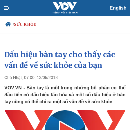
English
SỨC KHỎE
/
Dấu hiệu bàn tay cho thấy các
Chính trị
Xã hội
Đảng
Tin 24h
vấn đề về sức khỏe của bạn
Tổ chức nhân sự
Dự báo thời tiết
Quốc hội
Giáo dục
Chủ Nhật, 07:00, 13/05/2018
Nhận diện sự thật
Dấu ấn VOV
Việc làm
VOV.VN - Bàn tay là một trong những bộ phận cơ thể
Biển đảo
đầu tiên có dấu hiệu lão hóa và một số dấu hiệu ở bàn
tay cũng có thể chỉ ra một số vấn đề về sức khỏe.