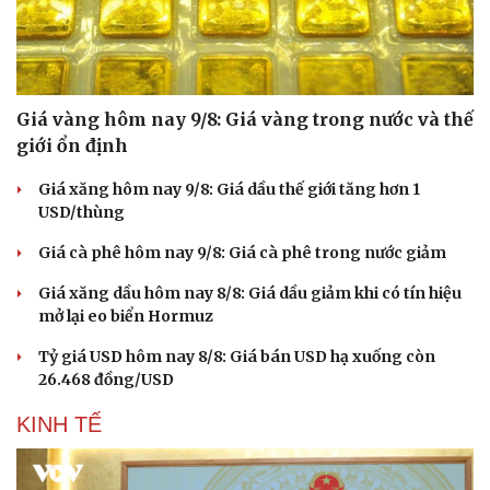
Giá vàng hôm nay 9/8: Giá vàng trong nước và thế
giới ổn định
Giá xăng hôm nay 9/8: Giá dầu thế giới tăng hơn 1
USD/thùng
Giá cà phê hôm nay 9/8: Giá cà phê trong nước giảm
Giá xăng dầu hôm nay 8/8: Giá dầu giảm khi có tín hiệu
mở lại eo biển Hormuz
Tỷ giá USD hôm nay 8/8: Giá bán USD hạ xuống còn
26.468 đồng/USD
Du lịch
Podcast
Tư vấn
Câu chuyện thời sự
KINH TẾ
Săn Tour
Đọc truyện đêm khuya
check-in
Cửa sổ tình yêu
Kể chuyện cho bé