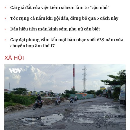
Cái giá đắt của việc tiêm silicon làm to "cậu nhỏ"
Tóc rụng cả nắm khi gội đầu, đừng bỏ qua 5 cách này
Dấu hiệu tiền mãn kinh sớm phụ nữ cần biết
Cây đại phong cầm tấu một bản nhạc suốt 639 năm vừa
Sức khỏe
Đời sống
chuyển hợp âm thứ 17
Dinh dưỡng - món ngon
Nhà đẹp
XÃ HỘI
Cây thuốc
Blog
Sản phụ khoa
Tình yêu - Gia đình
Nhi khoa
Nam khoa
Làm đẹp - giảm cân
Phòng mạch online
Ăn sạch sống khỏe