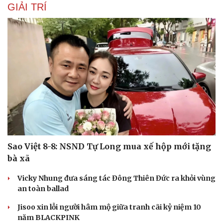
GIẢI TRÍ
Sao Việt 8-8: NSND Tự Long mua xế hộp mới tặng
Văn hóa
Giải trí
bà xã
Sân khấu - Điện ảnh
Nghệ sĩ
Văn học
Thời trang
Vicky Nhung đưa sáng tác Đông Thiên Đức ra khỏi vùng
Âm nhạc
Sao Việt
an toàn ballad
Di sản
Jisoo xin lỗi người hâm mộ giữa tranh cãi kỷ niệm 10
năm BLACKPINK