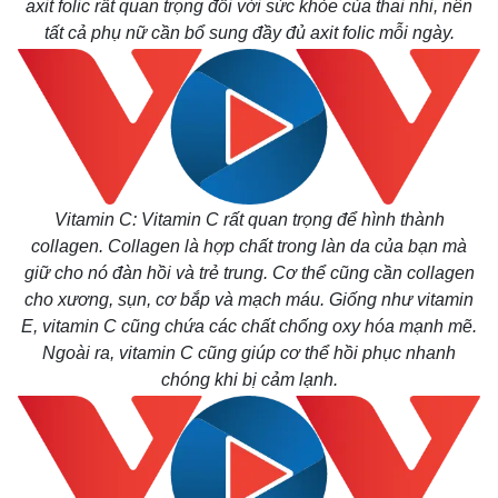
axit folic rất quan trọng đối với sức khỏe của thai nhi, nên
tất cả phụ nữ cần bổ sung đầy đủ axit folic mỗi ngày.
Vitamin C: Vitamin C rất quan trọng để hình thành
collagen. Collagen là hợp chất trong làn da của bạn mà
giữ cho nó đàn hồi và trẻ trung. Cơ thể cũng cần collagen
cho xương, sụn, cơ bắp và mạch máu. Giống như vitamin
Thế giới
Multimedia
E, vitamin C cũng chứa các chất chống oxy hóa mạnh mẽ.
Quan sát
Video
Ngoài ra, vitamin C cũng giúp cơ thể hồi phục nhanh
Cuộc sống đó đây
Ảnh
chóng khi bị cảm lạnh.
Hồ sơ
E-Magazine
Infographic