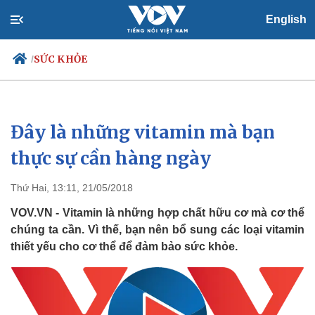
English
SỨC KHỎE
/
Đây là những vitamin mà bạn
Chính trị
Xã hội
Đảng
Tin 24h
thực sự cần hàng ngày
Tổ chức nhân sự
Dự báo thời tiết
Quốc hội
Giáo dục
Thứ Hai, 13:11, 21/05/2018
Nhận diện sự thật
Dấu ấn VOV
Việc làm
VOV.VN - Vitamin là những hợp chất hữu cơ mà cơ thể
Biển đảo
chúng ta cần. Vì thế, bạn nên bổ sung các loại vitamin
thiết yếu cho cơ thể để đảm bảo sức khỏe.