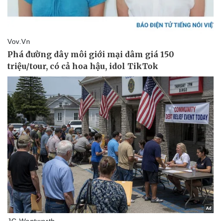
Thể thao
Ô tô - Xe máy
Bóng đá
Ô tô
Lịch thi đấu bóng đá
Xe máy
Thế giới thể thao
Tư vấn
eSports
Hậu trường