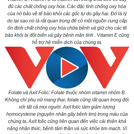
đủ các chất chống oxy hóa. Các đặc tính chống oxy hóa
của nó bảo vệ tế bào khỏi các gốc tự do gây hại. Đó là lý
do tại sao nó là rất quan trọng để có một nguồn cung cấp
ổn định chất chống oxy hóa chữa bệnh và giữ cho các tế
bào khỏi bị đột biến và gây bệnh mãn tính . Vitamin E cũng
hỗ trợ hệ miễn dịch của chúng ta.
Folate và Axit Folic: Folate thuộc nhóm vitamin nhóm B.
Không chỉ phụ nữ mang thai, folate cũng rất quan trọng đối
với tất cả mọi người. Axit folic làm giảm lượng
homocysteine (nguyên nhân gây bệnh tim) trong máu của
chúng ta. Axít folic cũng liên quan đến việc cải thiện khả
năng nhận thức, bệnh tâm thần và sức khỏe tim mạch. Vì