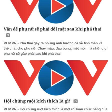
Doanh nghiệp
Công nghệ
Vấn đề phụ nữ sẽ phải đối mặt sau khi phá thai
Thông tin doanh nghiệp
Sành điệu
Doanh nghiệp 24h
Tin Công nghệ
Doanh nhân
Trải nghiệm
VOV.VN - Phá thai gây ra những ảnh hưởng cả về tinh thần và
Vì cộng đồng
Chuyển đổi số
thể chất cho phụ nữ. Chảy máu, đau bụng, mệt mỏi... là những gì
phụ nữ sẽ gặp phải sau khi phá thai.
Hội chứng ruột kích thích là gì?
VOV.VN - Hội chứng ruột kích thích là một rối loạn chức năng của