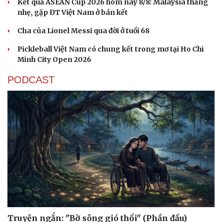
Kết quả ASEAN Cup 2026 hôm nay 8/8: Malaysia thắng
nhẹ, gặp ĐT Việt Nam ở bán kết
Cha của Lionel Messi qua đời ở tuổi 68
Pickleball Việt Nam có chung kết trong mơ tại Ho Chi
Minh City Open 2026
PODCAST
Cải chính
Truyện ngắn: "Bờ sông gió thổi" (Phần đầu)