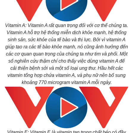
Vitamin A: Vitamin A rất quan trọng đối với cơ thể chúng ta.
Vitamin A hỗ trợ hệ thống miễn dịch khỏe mạnh, hệ thống
sinh sản, sức khỏe của tế bào và thị lực. Bởi vì vitamin A
giúp tạo ra các tế bào khỏe mạnh, nó cũng ảnh hưởng đến
các cơ quan quan trọng của chúng ta như tim và phổi. Một
số nghiên cứu thậm chí cho thấy việc dùng vitamin A để
cải thiện bệnh sởi và một số loại ung thư. Hầu hết các
vitamin tổng hợp chứa vitamin A, và phụ nữ nên bổ sung
khoảng 770 microgram vitamin A mỗi ngày.
Vitamin E: Vitamin E là vitamin tan trong chất béo có đầy