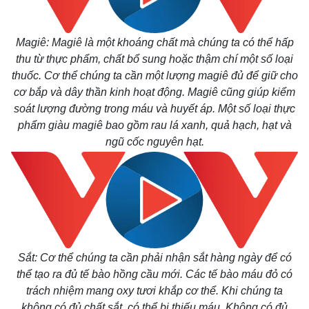
Giá cà phê
Magiê: Magiê là một khoáng chất mà chúng ta có thể hấp
thu từ thực phẩm, chất bổ sung hoặc thậm chí một số loại
thuốc. Cơ thể chúng ta cần một lượng magiê đủ để giữ cho
cơ bắp và dây thần kinh hoạt động. Magiê cũng giúp kiểm
soát lượng đường trong máu và huyết áp. Một số loại thực
phẩm giàu magiê bao gồm rau lá xanh, quả hạch, hạt và
ngũ cốc nguyên hạt.
Sắt: Cơ thể chúng ta cần phải nhận sắt hàng ngày để có
thể tạo ra đủ tế bào hồng cầu mới. Các tế bào máu đỏ có
trách nhiệm mang oxy tươi khắp cơ thể. Khi chúng ta
không có đủ chất sắt, có thể bị thiếu máu. Không có đủ