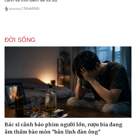
| SmartAds
ĐỜI SỐNG
Bác sĩ cảnh báo phim người lớn, rượu bia đang
âm thầm bào mòn "bản lĩnh đàn ông"