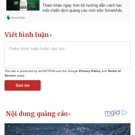
Vụ án
Vũ khí
Tham khảo ngay trọn bộ hướng dẫn cách tạo
Tin nóng
Việt Nam
một chiến dịch quảng cáo mới trên SmartAds.
Tư vấn luật
Phân tích
Viết bình luận
This site is protected by reCAPTCHA and the Google
Privacy Policy
and
Terms of
Service
apply.
Gửi tin