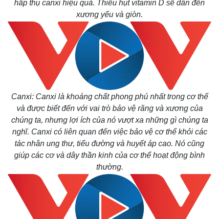
hấp thụ canxi hiệu quả. Thiếu hụt vitamin D sẽ dẫn đến
xương yếu và giòn.
Canxi: Canxi là khoáng chất phong phú nhất trong cơ thể
và được biết đến với vai trò bảo vệ răng và xương của
chúng ta, nhưng lợi ích của nó vượt xa những gì chúng ta
nghĩ. Canxi có liên quan đến việc bảo vệ cơ thể khỏi các
tác nhân ung thư, tiểu đường và huyết áp cao. Nó cũng
giúp các cơ và dây thần kinh của cơ thể hoạt động bình
thường.
Kinh tế
Thị trường
Bất động sản
Giá vàng
Khởi nghiệp
Tiêu dùng
Tỷ giá
Chứng khoán