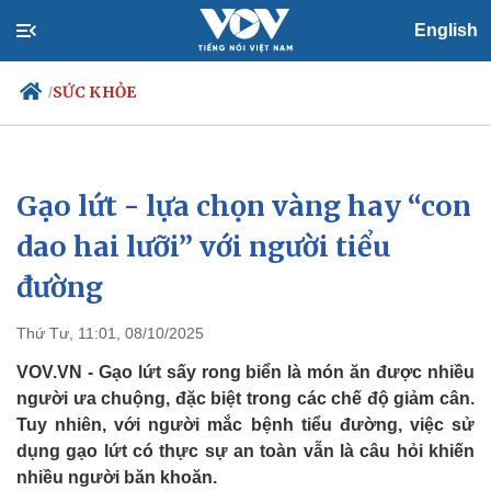
English
SỨC KHỎE
/
Gạo lứt - lựa chọn vàng hay “con
Chính trị
Xã hội
Đảng
Tin 24h
dao hai lưỡi” với người tiểu
Tổ chức nhân sự
Dự báo thời tiết
đường
Quốc hội
Giáo dục
Nhận diện sự thật
Dấu ấn VOV
Việc làm
Thứ Tư, 11:01, 08/10/2025
Biển đảo
VOV.VN - Gạo lứt sấy rong biển là món ăn được nhiều
người ưa chuộng, đặc biệt trong các chế độ giảm cân.
Tuy nhiên, với người mắc bệnh tiểu đường, việc sử
dụng gạo lứt có thực sự an toàn vẫn là câu hỏi khiến
nhiều người băn khoăn.