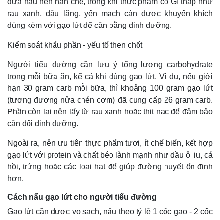
dưa hấu nên hạn chế, trong khi thực phẩm có GI thấp như
rau xanh, đậu lăng, yến mạch cán được khuyến khích
dùng kèm với gạo lứt để cân bằng dinh dưỡng.
Kiểm soát khẩu phần - yếu tố then chốt
Người tiểu đường cần lưu ý tổng lượng carbohydrate
trong mỗi bữa ăn, kể cả khi dùng gạo lứt. Ví dụ, nếu giới
hạn 30 gram carb mỗi bữa, thì khoảng 100 gram gạo lứt
(tương đương nửa chén cơm) đã cung cấp 26 gram carb.
Phần còn lại nên lấy từ rau xanh hoặc thịt nạc để đảm bảo
cân đối dinh dưỡng.
Ngoài ra, nên ưu tiên thực phẩm tươi, ít chế biến, kết hợp
gạo lứt với protein và chất béo lành mạnh như dầu ô liu, cá
hồi, trứng hoặc các loại hạt để giúp đường huyết ổn định
hơn.
Cách nấu gạo lứt cho người tiểu đường
Gạo lứt cần được vo sạch, nấu theo tỷ lệ 1 cốc gạo - 2 cốc