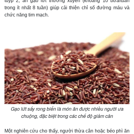
tuýp 2, ăn gạo lứt thường xuyên (khoảng 10 bữa/tuần
trong ít nhất 8 tuần) giúp cải thiện chỉ số đường máu và
chức năng tim mạch.
Gạo lứt sấy rong biển là món ăn được nhiều người ưa
chuộng, đặc biệt trong các chế độ giảm cân
Một nghiên cứu cho thấy, người thừa cân hoặc béo phì ăn