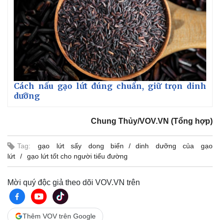
Cách nấu gạo lứt đúng chuẩn, giữ trọn dinh
dưỡng
Chung Thủy/VOV.VN (Tổng hợp)
Tag:
gạo lứt sấy dong biển
dinh dưỡng của gạo
lứt
gạo lứt tốt cho người tiểu đường
Kinh tế
Thị trường
Mời quý độc giả theo dõi VOV.VN trên
Bất động sản
Giá vàng
Khởi nghiệp
Tiêu dùng
Tỷ giá
Chứng khoán
Thêm VOV trên Google