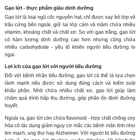
Gạo lứt - thực phẩm giàu dinh dưỡng
Gạo lứt là loại ngũ cốc nguyên hạt, chỉ được xay bỏ lớp vỏ
trấu cứng bên ngoài, giữ lại lớp cám và mầm chứa nhiều
vitamin, khoáng chất và chất xơ. So với gạo trắng, gạo lứt
có hàm lượng dinh dưỡng cao hơn nhưng cũng chứa
nhiều carbohydrate - yếu tố khiến người tiểu đường lo
ngại.
Lợi ích của gạo lứt với người tiểu đường
Đối với bệnh nhân tiểu đường, gạo lứt có thể là lựa chọn
lành mạnh nếu được sử dụng đúng cách và kiểm soát
khẩu phần. Nhờ chứa nhiều chất xơ, gạo lứt giúp làm
chậm quá trình hấp thụ đường, góp phần ổn định đường
huyết.
Ngoài ra, gạo lứt còn chứa flavonoid - hợp chất chống oxy
hóa có tác dụng giảm nguy cơ mắc các bệnh mãn tính như
tim mạch, ung thư hay Alzheimer. Với người bị tiểu đường