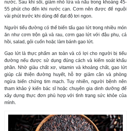
nước. Sau khi sôi, giảm nhỏ lửa và nấu trong khoảng 45-
55 phút cho đến khi nước cạn. Cơm nên được để nguội
vài phút trước khi dùng để đạt độ tơi ngon.
Người tiểu đường có thể biến tấu gạo lứt trong nhiều món
ăn như cơm trộn gà và rau, cơm gạo lứt với đậu phụ, cá
hồi, salad, gỏi cuốn hoặc làm bánh gạo lứt.
Gạo lứt là thực phẩm an toàn và có lợi cho người bị tiểu
đường nếu được sử dụng đúng cách và kiểm soát khẩu
phần. Nhờ giàu chất xơ, vitamin và khoáng chất, gạo lứt
giúp cải thiện đường huyết, hỗ trợ giảm cân và phòng
ngừa biến chứng tim mạch. Tuy nhiên, người bệnh nên
tham khảo ý kiến bác sĩ hoặc chuyên gia dinh dưỡng để
xây dựng thực đơn phù hợp với tình trạng sức khỏe của
mình.