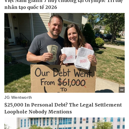
Vụ án
Vũ khí
Tin nóng
Việt Nam
Tư vấn luật
Phân tích