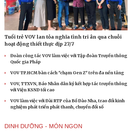
Tuổi trẻ VOV lan tỏa nghĩa tình tri ân qua chuỗi
hoạt động thiết thực dịp 27/7
Đoàn công tác VOV làm việc với Tập đoàn Truyền thông
Quốc gia Pháp
VOV TP.HCM bàn cách "chạm Gen Z" trên đa nền tảng
VOV, TTXVN, Báo Nhân dân ký kết hợp tác truyền thông
với Viện KSND tối cao
VOV làm việc với Đài RTP của Bồ Đào Nha, trao đổi kinh
nghiệm phát triển phát thanh, chuyển đổi số
DINH DƯỠNG - MÓN NGON