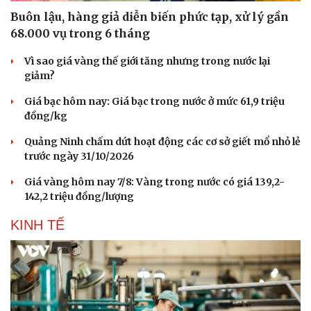
Buôn lậu, hàng giả diễn biến phức tạp, xử lý gần
68.000 vụ trong 6 tháng
Vì sao giá vàng thế giới tăng nhưng trong nước lại
giảm?
Giá bạc hôm nay: Giá bạc trong nước ở mức 61,9 triệu
đồng/kg
Quảng Ninh chấm dứt hoạt động các cơ sở giết mổ nhỏ lẻ
trước ngày 31/10/2026
Giá vàng hôm nay 7/8: Vàng trong nước có giá 139,2-
142,2 triệu đồng/lượng
KINH TẾ
Du lịch
Podcast
Tư vấn
Câu chuyện thời sự
Săn Tour
Đọc truyện đêm khuya
check-in
Cửa sổ tình yêu
Kể chuyện cho bé