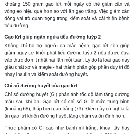
khoảng 150 gram gạo lứt mỗi ngày có thể giảm cân và
vòng eo hiệu quả hơn so với ăn gạo trắng. Việc giảm cân
đóng vai trò quan trọng trong kiểm soát và cải thiện bệnh
tiểu đường.
Gạo lứt giúp ngăn ngừa tiểu đường tuýp 2
Không chỉ hỗ trợ người đã mắc bệnh, gạo lứt còn giúp
giảm nguy cơ khởi phát tiểu đường tuýp 2 nếu được đưa
vào thực đơn ít nhất hai lần mỗi tuần. Lý do là loại gạo này
giàu chất xơ và magie - hai thành phần góp phần duy trì độ
nhạy insulin và kiểm soát đường huyết.
Chỉ số đường huyết của gạo lứt
Thế giới
Multimedia
Quan sát
Video
Chỉ số đường huyết (GI) phản ánh tốc độ làm tăng đường
Cuộc sống đó đây
Ảnh
máu sau khi ăn. Gạo lứt có chỉ số GI ở mức trung bình
Hồ sơ
E-Magazine
(khoảng 68), thấp hơn gạo trắng (73). Điều này có nghĩa là
Infographic
ăn gạo lứt khiến đường huyết tăng chậm và ổn định hơn.
Thực phẩm có GI cao như bánh mì trắng, khoai tây hay