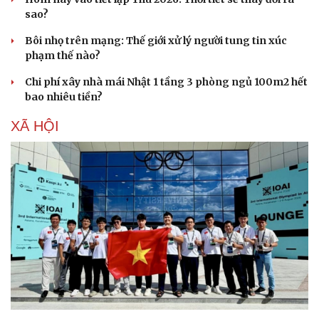
sao?
Bôi nhọ trên mạng: Thế giới xử lý người tung tin xúc
phạm thế nào?
Chi phí xây nhà mái Nhật 1 tầng 3 phòng ngủ 100m2 hết
bao nhiêu tiền?
Sức khỏe
Đời sống
XÃ HỘI
Dinh dưỡng - món ngon
Nhà đẹp
Cây thuốc
Blog
Sản phụ khoa
Tình yêu - Gia đình
Nhi khoa
Nam khoa
Làm đẹp - giảm cân
Phòng mạch online
Ăn sạch sống khỏe