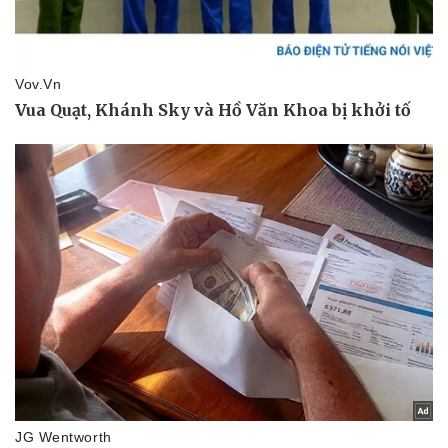
Thể thao
Ô tô - Xe máy
Bóng đá
Ô tô
Lịch thi đấu bóng đá
Xe máy
Thế giới thể thao
Tư vấn
eSports
Hậu trường