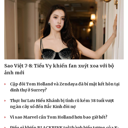
Sao Việt 7-8: Tiểu Vy khiến fan xuýt xoa với bộ
ảnh mới
Cặp đôi Tom Holland và Zendaya đã bí mật kết hôn tại
Văn hóa
Giải trí
dinh thự ở Surrey?
Sân khấu - Điện ảnh
Nghệ sĩ
Văn học
Thời trang
Thực hư Lưu Hiểu Khánh bị tình cũ kém 38 tuổi vượt
Âm nhạc
Sao Việt
ngàn cây số đến Bắc Kinh đòi nợ
Di sản
Vì sao Marvel cần Tom Holland hơn bao giờ hết?
Điều gì khiến BLACKPINK trở thành biểu tượng của K-