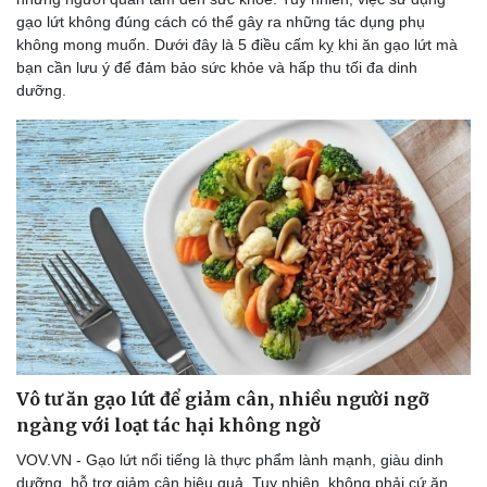
gạo lứt không đúng cách có thể gây ra những tác dụng phụ
không mong muốn. Dưới đây là 5 điều cấm kỵ khi ăn gạo lứt mà
bạn cần lưu ý để đảm bảo sức khỏe và hấp thu tối đa dinh
dưỡng.
Vô tư ăn gạo lứt để giảm cân, nhiều người ngỡ
ngàng với loạt tác hại không ngờ
VOV.VN - Gạo lứt nổi tiếng là thực phẩm lành mạnh, giàu dinh
dưỡng, hỗ trợ giảm cân hiệu quả. Tuy nhiên, không phải cứ ăn