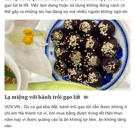
gạo lứt là tốt. Việc lạm dụng hoặc sử dụng không đúng cách có
thể gây ra những tác hại đáng sợ mà nhiều người không ngờ tới.
Doanh nghiệp
Công nghệ
Thông tin doanh nghiệp
Sành điệu
Doanh nghiệp 24h
Tin Công nghệ
Doanh nhân
Trải nghiệm
Vì cộng đồng
Chuyển đổi số
Lạ miệng với bánh trôi gạo lứt
VOV.VN - Dù có giá khá đắt, bánh trôi gạo lứt vẫn được không ít
chị em Hà thành rút ví, tìm mua bằng được trong tết Hàn thực
năm nay vì được quảng cáo là ăn không sợ béo, ăn không tăng
cân.