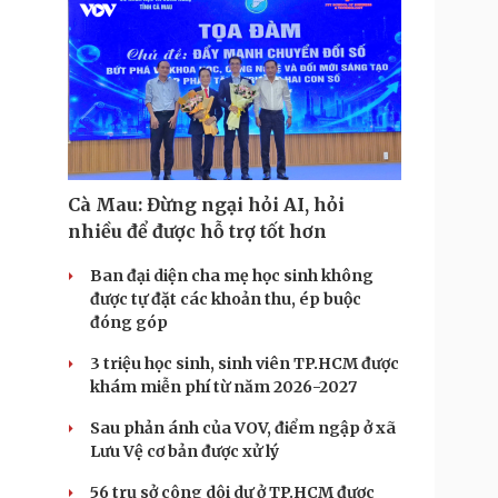
Cà Mau: Đừng ngại hỏi AI, hỏi
nhiều để được hỗ trợ tốt hơn
Ban đại diện cha mẹ học sinh không
được tự đặt các khoản thu, ép buộc
đóng góp
3 triệu học sinh, sinh viên TP.HCM được
khám miễn phí từ năm 2026-2027
Sau phản ánh của VOV, điểm ngập ở xã
Lưu Vệ cơ bản được xử lý
56 trụ sở công dôi dư ở TP.HCM được