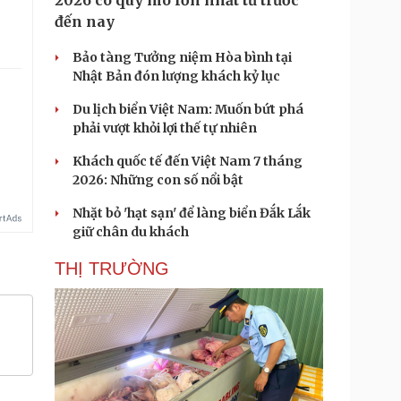
2026 có quy mô lớn nhất từ trước
đến nay
Bảo tàng Tưởng niệm Hòa bình tại
Nhật Bản đón lượng khách kỷ lục
Du lịch biển Việt Nam: Muốn bứt phá
phải vượt khỏi lợi thế tự nhiên
Khách quốc tế đến Việt Nam 7 tháng
2026: Những con số nổi bật
Nhặt bỏ 'hạt sạn' để làng biển Đắk Lắk
giữ chân du khách
THỊ TRƯỜNG