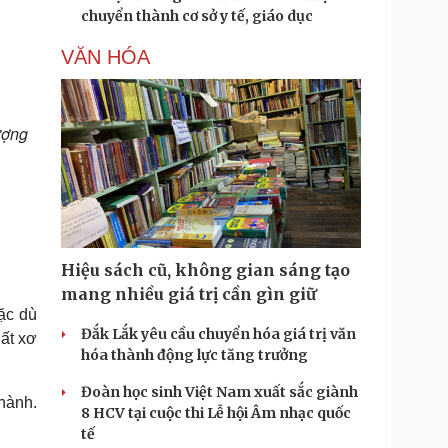
chuyển thành cơ sở y tế, giáo dục
VĂN HÓA
ượng
Hiệu sách cũ, không gian sáng tạo
mang nhiều giá trị cần gìn giữ
ặc dù
Đắk Lắk yêu cầu chuyển hóa giá trị văn
hất xơ
hóa thành động lực tăng trưởng
Đoàn học sinh Việt Nam xuất sắc giành
hành.
8 HCV tại cuộc thi Lễ hội Âm nhạc quốc
tế