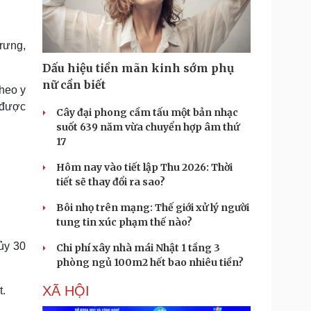
Doanh nghiệp 24h
Tin Công nghệ
Doanh nhân
Trải nghiệm
ì cộng đồng
Chuyển đổi số
rưng,
Dấu hiệu tiền mãn kinh sớm phụ
u lịch
Podcast
nữ cần biết
heo y
Tư vấn
Câu chuyện thời sự
, được
Săn Tour
Đọc truyện đêm khuya
Cây đại phong cầm tấu một bản nhạc
heck-in
Cửa sổ tình yêu
suốt 639 năm vừa chuyển hợp âm thứ
Kể chuyện cho bé
17
Hạt giống tâm hồn
Hôm nay vào tiết lập Thu 2026: Thời
tiết sẽ thay đổi ra sao?
Bôi nhọ trên mạng: Thế giới xử lý người
tung tin xúc phạm thế nào?
ủy 30
Chi phí xây nhà mái Nhật 1 tầng 3
phòng ngủ 100m2 hết bao nhiêu tiền?
XÃ HỘI
t.