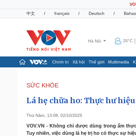
VO
中文
/
français
/
Deutsch
/
Bahas
26°C
Hà Nội
Chính trị
Xã hội
Thế giới
Multimedia
K
Chính trị
Xã hội
Đảng
Tin 24h
SỨC KHỎE
Tổ chức nhân sự
Dự báo thời tiết
Quốc hội
Giáo dục
Lá hẹ chữa ho: Thực hư hiệu
Nhận diện sự thật
Dấu ấn VOV
Việc làm
Biển đảo
Thứ Năm, 13:08, 02/10/2025
Pháp luật
Quân sự - Quốc phòng
VOV.VN - Không chỉ được dùng trong ẩm thực, 
Tuy nhiên, việc dùng lá hẹ trị ho có thực sự hi
Vụ án
Vũ khí