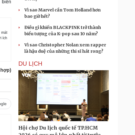
h biến
Vì sao Marvel cần Tom Holland hơn
bao giờ hết?
Điều gì khiến BLACKPINK trở thành
h mát
biểu tượng của K-pop sau 10 năm?
i ích
Vì sao Christopher Nolan xem rapper
là hậu duệ của những thi sĩ hát rong?
DU LỊCH
 hợp)
gle
Hội chợ Du lịch quốc tế TP.HCM