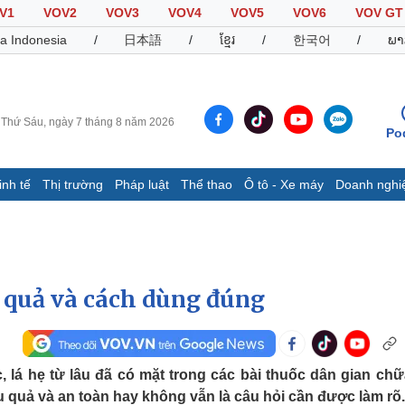
V1
VOV2
VOV3
VOV4
VOV5
VOV6
VOV GT
a Indonesia
/
日本語
/
ខ្មែរ
/
한국어
/
ພາ
Thứ Sáu, ngày 7 tháng 8 năm 2026
Po
inh tế
Thị trường
Pháp luật
Thể thao
Ô tô - Xe máy
Doanh nghi
Thế giới
Multimedia
K
Quan sát
Video
B
Cuộc sống đó đây
Ảnh
K
Hồ sơ
E-Magazine
 quả và cách dùng đúng
Infographic
Thể thao
Ô tô - Xe máy
D
lá hẹ từ lâu đã có mặt trong các bài thuốc dân gian chữ
ệu quả và an toàn hay không vẫn là câu hỏi cần được làm rõ.
Bóng đá
Ô tô
T