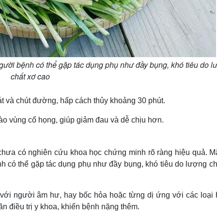
người bệnh có thể gặp tác dụng phụ như đầy bụng, khó tiêu do l
chất xơ cao
lát và chút đường, hấp cách thủy khoảng 30 phút.
ào vùng cổ họng, giúp giảm đau và dễ chịu hơn.
 chưa có nghiên cứu khoa học chứng minh rõ ràng hiệu quả. M
nh có thể gặp tác dụng phụ như đầy bụng, khó tiêu do lượng c
p với người âm hư, hay bốc hỏa hoặc từng dị ứng với các loại 
n điều trị y khoa, khiến bệnh nặng thêm.