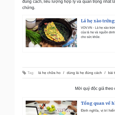
đúng cách, liều lượng hợp lý và quan trọng nhất l
chứng.
Lá hẹ xào trứng
VOV.VN - Lá hẹ xào trứn
của lá hẹ và nguồn dinh
cho sức khỏe.
Tag:
lá hẹ chữa ho
dùng lá hẹ đúng cách
bài 
Mời quý độc giả theo
Tổng quan về h
Định nghĩa, vị trí hi