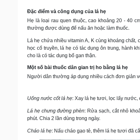
Tin nóng
Việt Nam
Tư vấn luật
Phân tích
Đặc điểm và công dụng của lá hẹ
Hẹ là loại rau quen thuộc, cao khoảng 20 - 40 c
thường được dùng để nấu ăn hoặc làm thuốc.
Sức khỏe
Đời sống
Lá hẹ chứa nhiều vitamin A, K cùng khoáng chất, 
Dinh dưỡng - món ngon
Nhà đẹp
học cổ truyền, lá hẹ có tác dụng ôn trung, hành khí
Cây thuốc
Blog
cho là có tác dụng bổ gan thận.
Sản phụ khoa
Tình yêu - Gia đình
Nhi khoa
Một số bài thuốc dân gian trị ho bằng lá hẹ
Nam khoa
Làm đẹp - giảm cân
Người dân thường áp dụng nhiều cách đơn giản với
Phòng mạch online
Ăn sạch sống khỏe
Uống nước cốt lá hẹ
: Xay lá hẹ tươi, lọc lấy nước
Cải chính
Lá hẹ chưng đường phèn
: Rửa sạch, cắt nhỏ kho
phút. Chia 2 lần dùng trong ngày.
Cháo lá hẹ
: Nấu cháo gạo tẻ, thêm lá hẹ tươi đã c