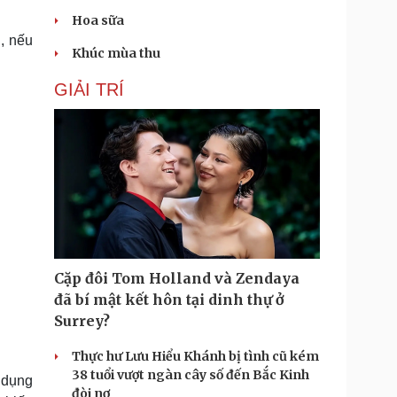
Hoa sữa
, nếu
Khúc mùa thu
GIẢI TRÍ
Cặp đôi Tom Holland và Zendaya
đã bí mật kết hôn tại dinh thự ở
Surrey?
Thực hư Lưu Hiểu Khánh bị tình cũ kém
38 tuổi vượt ngàn cây số đến Bắc Kinh
 dụng
đòi nợ