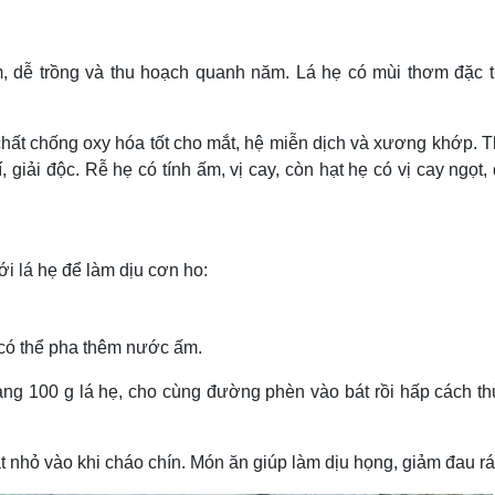
Lịch thi đấu bóng đá
Xe máy
Thế giới thể thao
Tư vấn
eSports
V
m, dễ trồng và thu hoạch quanh năm. Lá hẹ có mùi thơm đặc t
Hậu trường
Văn hóa
Giải trí
D
chất chống oxy hóa tốt cho mắt, hệ miễn dịch và xương khớp. T
Sân khấu - Điện ảnh
Nghệ sĩ
, giải độc. Rễ hẹ có tính ấm, vị cay, còn hạt hẹ có vị cay ngọt
Văn học
Thời trang
Âm nhạc
Sao Việt
c
Di sản
 lá hẹ để làm dịu cơn ho:
, có thể pha thêm nước ấm.
ảng 100 g lá hẹ, cho cùng đường phèn vào bát rồi hấp cách th
ắt nhỏ vào khi cháo chín. Món ăn giúp làm dịu họng, giảm đau rá