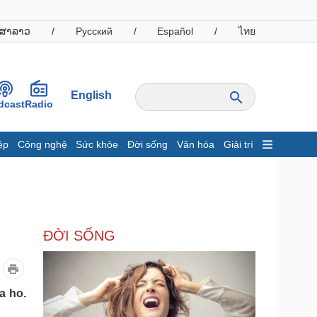
ສາລາວ
/
Русский
/
Español
/
ไทย
English
dcast
Radio
ệp
Công nghệ
Sức khỏe
Đời sống
Văn hóa
Giải trí
inh tế
Thị trường
ất động sản
Giá vàng
hởi nghiệp
Tiêu dùng
Tỷ giá
ĐỜI SỐNG
Chứng khoán
Giá cà phê
oanh nghiệp
Công nghệ
a ho.
hông tin doanh nghiệp
Sành điệu