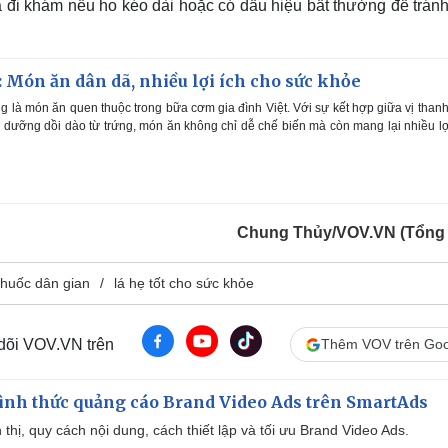
à đi khám nếu ho kéo dài hoặc có dấu hiệu bất thường để trán
: Món ăn dân dã, nhiều lợi ích cho sức khỏe
g là món ăn quen thuộc trong bữa cơm gia đình Việt. Với sự kết hợp giữa vị than
 dưỡng dồi dào từ trứng, món ăn không chỉ dễ chế biến mà còn mang lại nhiều lợ
Chung Thủy/VOV.VN (Tổng
thuốc dân gian
lá hẹ tốt cho sức khỏe
 dõi VOV.VN trên
Thêm VOV trên Goo
ình thức quảng cáo Brand Video Ads trên SmartAds
ển thị, quy cách nội dung, cách thiết lập và tối ưu Brand Video Ads.