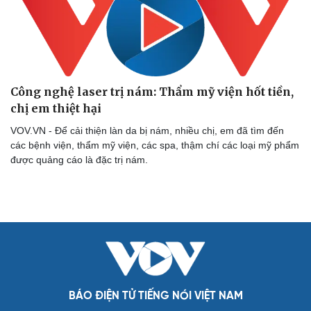
Công nghệ laser trị nám: Thẩm mỹ viện hốt tiền,
chị em thiệt hại
VOV.VN - Để cải thiện làn da bị nám, nhiều chị, em đã tìm đến
các bệnh viện, thẩm mỹ viện, các spa, thậm chí các loại mỹ phẩm
Cải chính
được quảng cáo là đặc trị nám.
BÁO ĐIỆN TỬ TIẾNG NÓI VIỆT NAM