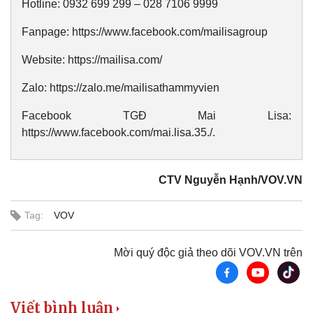
Hotline: 0932 699 299 – 028 7106 9999
Fanpage: https://www.facebook.com/mailisagroup
Website: https://mailisa.com/
Zalo: https://zalo.me/mailisathammyvien
Facebook TGĐ Mai Lisa:
https://www.facebook.com/mai.lisa.35./.
CTV Nguyễn Hạnh/VOV.VN
Tag:
VOV
Mời quý độc giả theo dõi VOV.VN trên
Doanh nghiệp
Công nghệ
Thông tin doanh nghiệp
Sành điệu
Doanh nghiệp 24h
Tin Công nghệ
Viết bình luận
Doanh nhân
Trải nghiệm