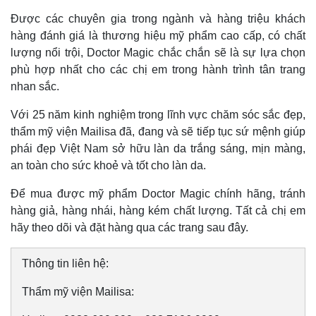
Lịch thi đấu bóng đá
Xe máy
Được các chuyên gia trong ngành và hàng triệu khách
Thế giới thể thao
Tư vấn
hàng đánh giá là thương hiệu mỹ phẩm cao cấp, có chất
eSports
lượng nổi trội, Doctor Magic chắc chắn sẽ là sự lựa chọn
Hậu trường
phù hợp nhất cho các chị em trong hành trình tân trang
nhan sắc.
Với 25 năm kinh nghiệm trong lĩnh vực chăm sóc sắc đẹp,
thẩm mỹ viện Mailisa đã, đang và sẽ tiếp tục sứ mệnh giúp
phái đẹp Việt Nam sở hữu làn da trắng sáng, mịn màng,
an toàn cho sức khoẻ và tốt cho làn da.
Để mua được mỹ phẩm Doctor Magic chính hãng, tránh
hàng giả, hàng nhái, hàng kém chất lượng. Tất cả chị em
hãy theo dõi và đặt hàng qua các trang sau đây.
Thông tin liên hệ:
Thẩm mỹ viện Mailisa: