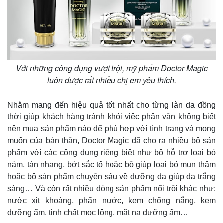
Kinh tế
Thị trường
Bất động sản
Giá vàng
Với những công dụng vượt trội, mỹ phẩm Doctor Magic
Khởi nghiệp
Tiêu dùng
luôn được rất nhiều chị em yêu thích.
Tỷ giá
Chứng khoán
Giá cà phê
Nhằm mang đến hiệu quả tốt nhất cho từng làn da đồng
thời giúp khách hàng tránh khỏi việc phân vân không biết
nên mua sản phẩm nào để phù hợp với tình trạng và mong
muốn của bản thân, Doctor Magic đã cho ra nhiều bộ sản
phẩm với các công dụng riêng biệt như bộ hỗ trợ loại bỏ
nám, tàn nhang, bớt sắc tố hoặc bộ giúp loại bỏ mụn thâm
hoặc bộ sản phẩm chuyên sâu về dưỡng da giúp da trắng
sáng… Và còn rất nhiều dòng sản phẩm nổi trội khác như:
nước xịt khoáng, phấn nước, kem chống nắng, kem
dưỡng ẩm, tinh chất mọc lông, mặt nạ dưỡng ẩm…