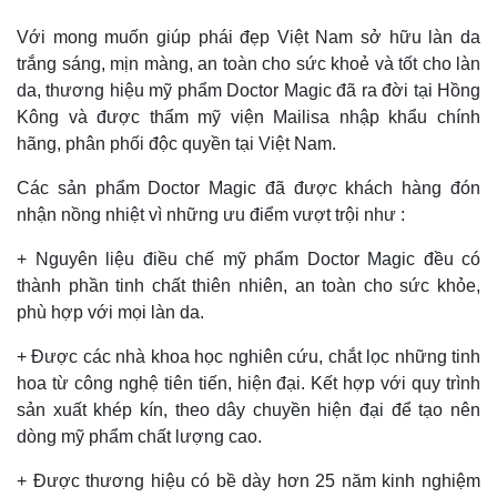
Với mong muốn giúp phái đẹp Việt Nam sở hữu làn da
trắng sáng, mịn màng, an toàn cho sức khoẻ và tốt cho làn
da, thương hiệu mỹ phẩm Doctor Magic đã ra đời tại Hồng
Kông và được thẩm mỹ viện Mailisa nhập khẩu chính
hãng, phân phối độc quyền tại Việt Nam.
Thế giới
Multimedia
Các sản phẩm Doctor Magic đã được khách hàng đón
Quan sát
Video
nhận nồng nhiệt vì những ưu điểm vượt trội như :
Cuộc sống đó đây
Ảnh
+ Nguyên liệu điều chế mỹ phẩm Doctor Magic đều có
Hồ sơ
E-Magazine
Infographic
thành phần tinh chất thiên nhiên, an toàn cho sức khỏe,
phù hợp với mọi làn da.
+ Được các nhà khoa học nghiên cứu, chắt lọc những tinh
hoa từ công nghệ tiên tiến, hiện đại. Kết hợp với quy trình
sản xuất khép kín, theo dây chuyền hiện đại để tạo nên
dòng mỹ phẩm chất lượng cao.
+ Được thương hiệu có bề dày hơn 25 năm kinh nghiệm