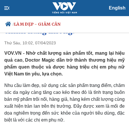
Mỹ Phẩm Doctor Magic có được
English
Bộ Y tế cấp phép nhập khẩu
LÀM ĐẸP - GIẢM CÂN
/
chính hãng không?
Thứ Sáu, 10:02, 07/04/2023
VOV.VN - Nhờ chất lượng sản phẩm tốt, mang lại hiệu
Chính trị
Xã hội
quả cao, Doctor Magic dần trở thành thương hiệu mỹ
Đảng
Tin 24h
phẩm quen thuộc và được hàng triệu chị em phụ nữ
Tổ chức nhân sự
Dự báo thời tiết
Việt Nam tin yêu, lựa chọn.
Quốc hội
Giáo dục
Nhận diện sự thật
Dấu ấn VOV
Nhu cầu làm đẹp, sử dụng các sản phẩm trang điểm, chăm
Việc làm
sóc da ngày càng tăng cao kéo theo đó là tình trạng buôn
Biển đảo
bán mỹ phẩm trôi nổi, hàng giả, hàng kém chất lượng cùng
xuất hiện tràn lan trên thị trường. Đây được xem là mối đe
dọa nghiêm trọng đến sức khỏe của người tiêu dùng, đặc
biệt là với các chị em phụ nữ.