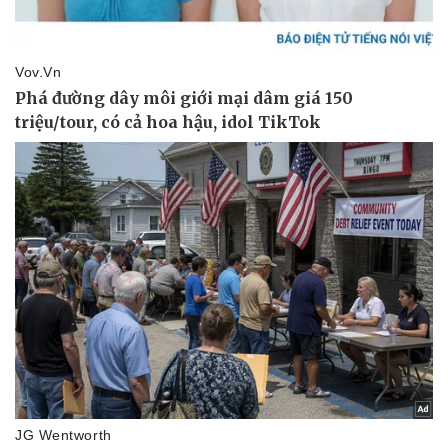
Sức khỏe
Đời sống
Dinh dưỡng - món ngon
Nhà đẹp
Cây thuốc
Blog
Sản phụ khoa
Tình yêu - Gia đình
Nhi khoa
Nam khoa
Làm đẹp - giảm cân