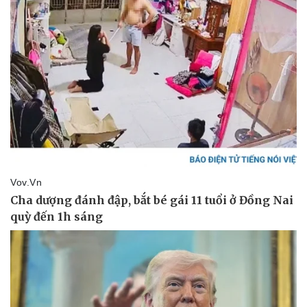
Văn hóa
Giải trí
Sân khấu - Điện ảnh
Nghệ sĩ
Văn học
Thời trang
Âm nhạc
Sao Việt
Di sản