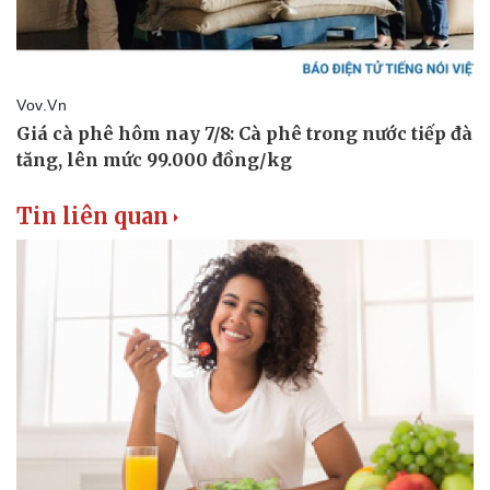
Tin liên quan
Du lịch
Podcast
Tư vấn
Câu chuyện thời sự
Săn Tour
Đọc truyện đêm khuya
check-in
Cửa sổ tình yêu
Kể chuyện cho bé
Hạt giống tâm hồn