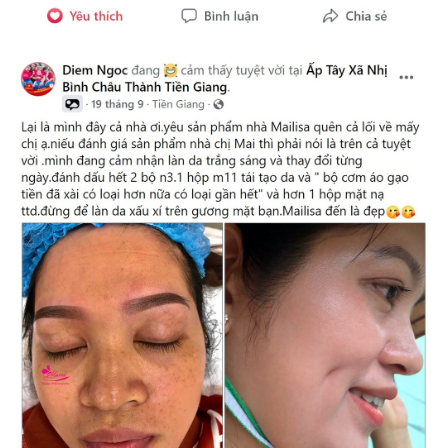
Pháp luật
Quân sự - Quốc phòng
Vụ án
Vũ khí
Tin nóng
Việt Nam
Tư vấn luật
Phân tích