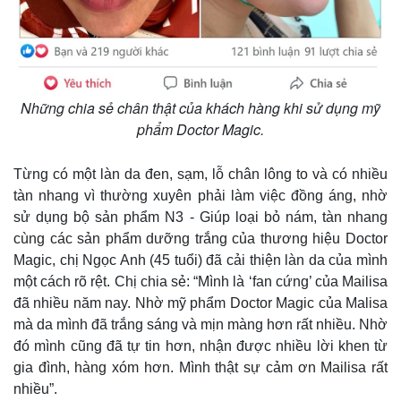
Những chia sẻ chân thật của khách hàng khi sử dụng mỹ
phẩm Doctor Magic.
Từng có một làn da đen, sạm, lỗ chân lông to và có nhiều
tàn nhang vì thường xuyên phải làm việc đồng áng, nhờ
sử dụng bộ sản phẩm N3 - Giúp loại bỏ nám, tàn nhang
cùng các sản phẩm dưỡng trắng của thương hiệu Doctor
Magic, chị Ngọc Anh (45 tuổi) đã cải thiện làn da của mình
một cách rõ rệt. Chị chia sẻ: “Mình là ‘fan cứng’ của Mailisa
đã nhiều năm nay. Nhờ mỹ phẩm Doctor Magic của Malisa
mà da mình đã trắng sáng và mịn màng hơn rất nhiều. Nhờ
đó mình cũng đã tự tin hơn, nhận được nhiều lời khen từ
gia đình, hàng xóm hơn. Mình thật sự cảm ơn Mailisa rất
Thể thao
Ô tô - Xe máy
nhiều”.
Bóng đá
Ô tô