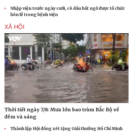
Nhập viện trước ngày cưới, cô dâu bất ngờ được tổ chức
hôn lễ trong bệnh viện
XÃ HỘI
Sức khỏe
Đời sống
Dinh dưỡng - món ngon
Nhà đẹp
Cây thuốc
Blog
Sản phụ khoa
Tình yêu - Gia đình
Nhi khoa
Nam khoa
Làm đẹp - giảm cân
Phòng mạch online
Ăn sạch sống khỏe
Thời tiết ngày 7/8: Mưa lớn bao trùm Bắc Bộ về
đêm và sáng
Thành lập Hội đồng xét tặng Giải thưởng Hồ Chí Minh