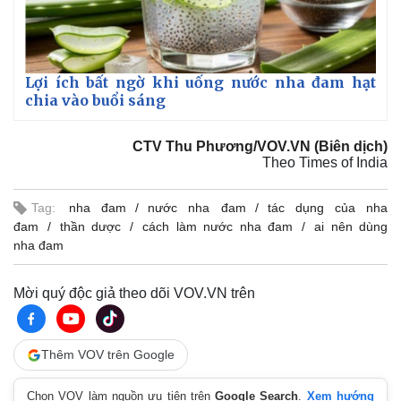
Lợi ích bất ngờ khi uống nước nha đam hạt
chia vào buổi sáng
CTV Thu Phương/VOV.VN (Biên dịch)
Theo Times of India
Tag:
nha đam
nước nha đam
tác dụng của nha
đam
thần dược
cách làm nước nha đam
ai nên dùng
nha đam
Mời quý độc giả theo dõi VOV.VN trên
Kinh tế
Thị trường
Bất động sản
Giá vàng
Khởi nghiệp
Tiêu dùng
Thêm VOV trên Google
Tỷ giá
Chứng khoán
Chọn VOV làm nguồn ưu tiên trên
Google Search
.
Xem hướng