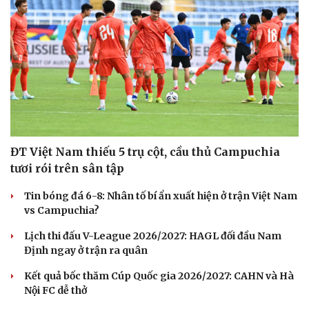
ĐT Việt Nam thiếu 5 trụ cột, cầu thủ Campuchia
tươi rói trên sân tập
Tin bóng đá 6-8: Nhân tố bí ẩn xuất hiện ở trận Việt Nam
vs Campuchia?
Lịch thi đấu V-League 2026/2027: HAGL đối đầu Nam
Định ngay ở trận ra quân
Kết quả bốc thăm Cúp Quốc gia 2026/2027: CAHN và Hà
Nội FC dễ thở