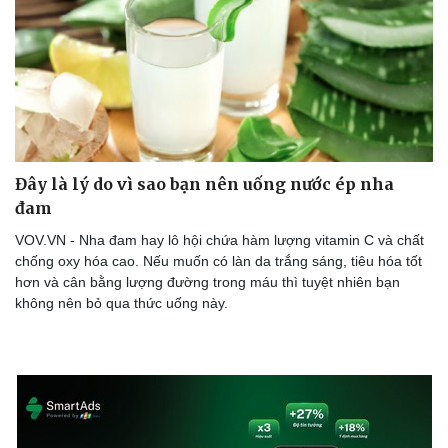
Doanh nghiệp
Công nghệ
Thông tin doanh nghiệp
Sành điệu
Doanh nghiệp 24h
Tin Công nghệ
Doanh nhân
Trải nghiệm
Đây là lý do vì sao bạn nên uống nước ép nha
Vì cộng đồng
Chuyển đổi số
đam
VOV.VN - Nha đam hay lô hội chứa hàm lượng vitamin C và chất
chống oxy hóa cao. Nếu muốn có làn da trắng sáng, tiêu hóa tốt
hơn và cân bằng lượng đường trong máu thì tuyệt nhiên bạn
không nên bỏ qua thức uống này.