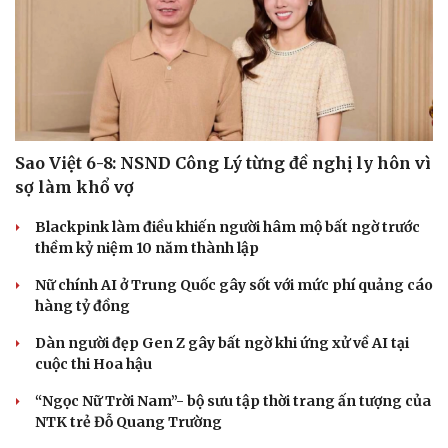
Sao Việt 6-8: NSND Công Lý từng đề nghị ly hôn vì
sợ làm khổ vợ
Blackpink làm điều khiến người hâm mộ bất ngờ trước
thềm kỷ niệm 10 năm thành lập
Nữ chính AI ở Trung Quốc gây sốt với mức phí quảng cáo
Văn hóa
Giải trí
hàng tỷ đồng
Sân khấu - Điện ảnh
Nghệ sĩ
Dàn người đẹp Gen Z gây bất ngờ khi ứng xử về AI tại
Văn học
Thời trang
cuộc thi Hoa hậu
Âm nhạc
Sao Việt
Di sản
“Ngọc Nữ Trời Nam”- bộ sưu tập thời trang ấn tượng của
NTK trẻ Đỗ Quang Trường