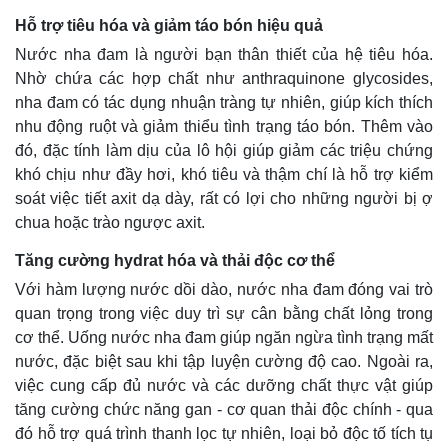
Hỗ trợ tiêu hóa và giảm táo bón hiệu quả
Nước nha đam là người bạn thân thiết của hệ tiêu hóa.
Nhờ chứa các hợp chất như anthraquinone glycosides,
nha đam có tác dụng nhuận tràng tự nhiên, giúp kích thích
nhu động ruột và giảm thiểu tình trạng táo bón. Thêm vào
đó, đặc tính làm dịu của lô hội giúp giảm các triệu chứng
khó chịu như đầy hơi, khó tiêu và thậm chí là hỗ trợ kiểm
soát việc tiết axit dạ dày, rất có lợi cho những người bị ợ
chua hoặc trào ngược axit.
Tăng cường hydrat hóa và thải độc cơ thể
Với hàm lượng nước dồi dào, nước nha đam đóng vai trò
quan trọng trong việc duy trì sự cân bằng chất lỏng trong
cơ thể. Uống nước nha đam giúp ngăn ngừa tình trạng mất
nước, đặc biệt sau khi tập luyện cường độ cao. Ngoài ra,
việc cung cấp đủ nước và các dưỡng chất thực vật giúp
tăng cường chức năng gan - cơ quan thải độc chính - qua
đó hỗ trợ quá trình thanh lọc tự nhiên, loại bỏ độc tố tích tụ