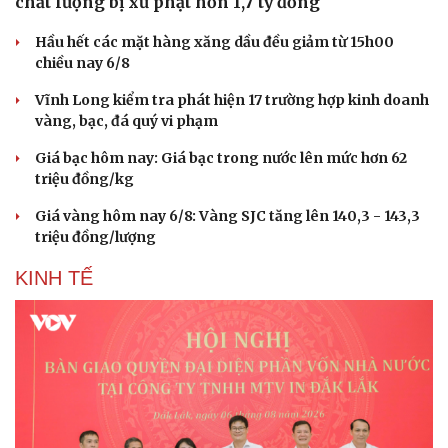
chất lượng bị xử phạt hơn 1,7 tỷ đồng
Hầu hết các mặt hàng xăng dầu đều giảm từ 15h00
chiều nay 6/8
Vĩnh Long kiểm tra phát hiện 17 trường hợp kinh doanh
vàng, bạc, đá quý vi phạm
Giá bạc hôm nay: Giá bạc trong nước lên mức hơn 62
triệu đồng/kg
Giá vàng hôm nay 6/8: Vàng SJC tăng lên 140,3 - 143,3
triệu đồng/lượng
KINH TẾ
Du lịch
Podcast
Tư vấn
Câu chuyện thời sự
Săn Tour
Đọc truyện đêm khuya
check-in
Cửa sổ tình yêu
Kể chuyện cho bé