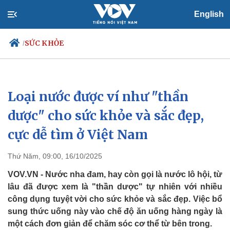
English
SỨC KHỎE
/
Loại nước được ví như "thần
Chính trị
Xã hội
Đảng
Tin 24h
dược" cho sức khỏe và sắc đẹp,
Tổ chức nhân sự
Dự báo thời tiết
cực dễ tìm ở Việt Nam
Quốc hội
Giáo dục
Nhận diện sự thật
Dấu ấn VOV
Việc làm
Thứ Năm, 09:00, 16/10/2025
Biển đảo
VOV.VN - Nước nha đam, hay còn gọi là nước lô hội, từ
lâu đã được xem là "thần dược" tự nhiên với nhiều
công dụng tuyệt vời cho sức khỏe và sắc đẹp. Việc bổ
sung thức uống này vào chế độ ăn uống hàng ngày là
một cách đơn giản để chăm sóc cơ thể từ bên trong.