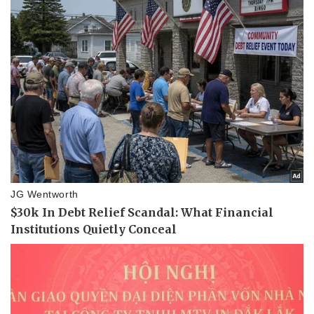
Vụ án
Vũ khí
Tin nóng
Việt Nam
Tư vấn luật
Phân tích