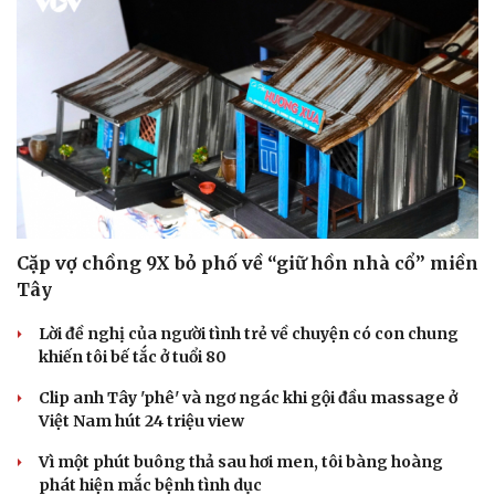
Cặp vợ chồng 9X bỏ phố về “giữ hồn nhà cổ” miền
Tây
Lời đề nghị của người tình trẻ về chuyện có con chung
khiến tôi bế tắc ở tuổi 80
Clip anh Tây 'phê' và ngơ ngác khi gội đầu massage ở
Việt Nam hút 24 triệu view
Vì một phút buông thả sau hơi men, tôi bàng hoàng
phát hiện mắc bệnh tình dục