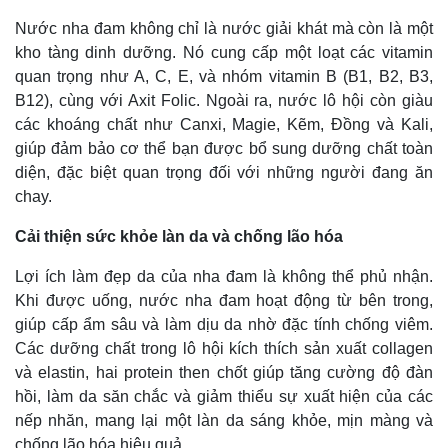
Nước nha đam không chỉ là nước giải khát mà còn là một
kho tàng dinh dưỡng. Nó cung cấp một loạt các vitamin
quan trọng như A, C, E, và nhóm vitamin B (B1, B2, B3,
B12), cùng với Axit Folic. Ngoài ra, nước lô hội còn giàu
các khoáng chất như Canxi, Magie, Kẽm, Đồng và Kali,
giúp đảm bảo cơ thể bạn được bổ sung dưỡng chất toàn
diện, đặc biệt quan trọng đối với những người đang ăn
chay.
Cải thiện sức khỏe làn da và chống lão hóa
Lợi ích làm đẹp da của nha đam là không thể phủ nhận.
Thế giới
Multimedia
Khi được uống, nước nha đam hoạt động từ bên trong,
Quan sát
Video
giúp cấp ẩm sâu và làm dịu da nhờ đặc tính chống viêm.
Cuộc sống đó đây
Ảnh
Các dưỡng chất trong lô hội kích thích sản xuất collagen
Hồ sơ
E-Magazine
và elastin, hai protein then chốt giúp tăng cường độ đàn
Infographic
hồi, làm da săn chắc và giảm thiểu sự xuất hiện của các
nếp nhăn, mang lại một làn da sáng khỏe, mịn màng và
chống lão hóa hiệu quả.