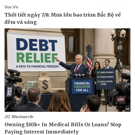
Thể thao
Ô tô - Xe máy
Bóng đá
Ô tô
Lịch thi đấu bóng đá
Xe máy
Thế giới thể thao
Tư vấn
eSports
Hậu trường