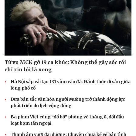
Từ vụ MCK gỡ 19 ca khúc: Không thể gây sốc rồi
Văn hóa
Giải trí
chỉ xin lỗi là xong
Sân khấu - Điện ảnh
Nghệ sĩ
Văn học
Thời trang
Hà Nội sắp cải tạo 131 vòm cầu đá: Đánh thức di sản giữa
Âm nhạc
Sao Việt
lòng phố cổ
Di sản
Đưa bản sắc văn hóa người Mường trở thành động lực
phát triển du lịch cộng đồng
Ba phim Việt cùng “đổ bộ” phòng vé tháng 8, đối đầu
loạt bom tấn ngoại
Thanh âm vượt đại dương: Chuyện chưa kể về bản tình