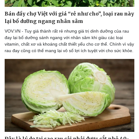
Bán đầy chợ Việt với giá “rẻ như cho”, loại rau này
lại bổ dưỡng ngang nhân sâm
VOV.VN - Tuy giá thành rất rẻ nhưng giá trị dinh dưỡng của rau
đay lại bổ dưỡng sánh ngang với nhân sâm khi giàu các loại
vitamin, chất xơ và khoáng chất thiết yếu cho cơ thể. Chính vì vậy
rau đay cũng có thể mang lại vô số lợi ích tuyệt vời cho sức khỏe.
Doanh nghiệp
Công nghệ
Thông tin doanh nghiệp
Sành điệu
Doanh nghiệp 24h
Tin Công nghệ
Doanh nhân
Trải nghiệm
Vì cộng đồng
Chuyển đổi số
Đây là lý do tại sao rau cải phải được cắt nhỏ 40-