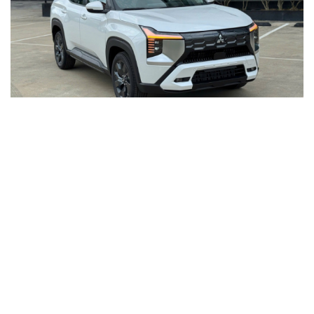
Mitsubishi Destinator giảm giá gần 80 triệu
đồng, quyết đấu CX-5 và Tucson
Khu vực sạc xe điện chung cư cần đáp ứng những quy
định an toàn PCCC nào?
"Huyền thoại" Mitsubishi Pajero tái sinh: Khung gầm
thang, sẵn sàng đấu Land Cruiser
Toyota tiếp tục là hãng xe bán chạy nhất thế giới, giữ
ngôi vương suốt 7 năm
Thị trường ô tô giảm giá mạnh trước tháng Ngâu, đại lý
tung ưu đãi khủng