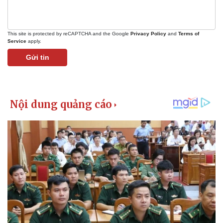
This site is protected by reCAPTCHA and the Google
Privacy Policy
and
Terms of
Service
apply.
Gửi tin
Pháp luật
Quân sự - Quốc phòng
Vụ án
Vũ khí
Tin nóng
Việt Nam
Tư vấn luật
Phân tích