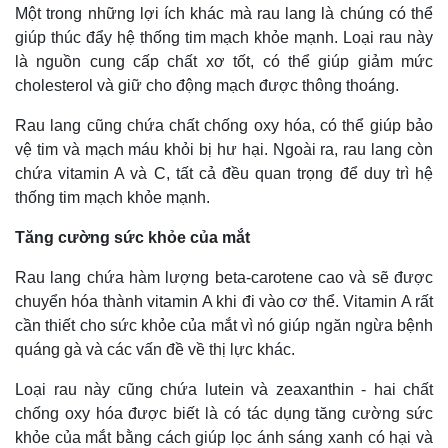
Một trong những lợi ích khác mà rau lang là chúng có thể
giúp thúc đẩy hệ thống tim mạch khỏe mạnh. Loại rau này
là nguồn cung cấp chất xơ tốt, có thể giúp giảm mức
cholesterol và giữ cho động mạch được thông thoáng.
Rau lang cũng chứa chất chống oxy hóa, có thể giúp bảo
vệ tim và mạch máu khỏi bị hư hại. Ngoài ra, rau lang còn
chứa vitamin A và C, tất cả đều quan trọng để duy trì hệ
Kinh tế
Thị trường
thống tim mạch khỏe mạnh.
Bất động sản
Giá vàng
Tăng cường sức khỏe của mắt
Khởi nghiệp
Tiêu dùng
Tỷ giá
Rau lang chứa hàm lượng beta-carotene cao và sẽ được
Chứng khoán
chuyển hóa thành vitamin A khi đi vào cơ thể. Vitamin A rất
Giá cà phê
cần thiết cho sức khỏe của mắt vì nó giúp ngăn ngừa bệnh
quáng gà và các vấn đề về thị lực khác.
Loại rau này cũng chứa lutein và zeaxanthin - hai chất
chống oxy hóa được biết là có tác dụng tăng cường sức
khỏe của mắt bằng cách giúp lọc ánh sáng xanh có hại và