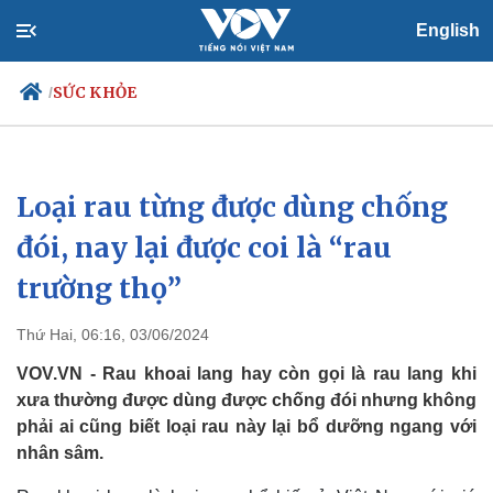
English
SỨC KHỎE
/
Loại rau từng được dùng chống
Chính trị
Xã hội
Đảng
Tin 24h
đói, nay lại được coi là “rau
Tổ chức nhân sự
Dự báo thời tiết
trường thọ”
Quốc hội
Giáo dục
Nhận diện sự thật
Dấu ấn VOV
Việc làm
Thứ Hai, 06:16, 03/06/2024
Biển đảo
VOV.VN - Rau khoai lang hay còn gọi là rau lang khi
xưa thường được dùng được chống đói nhưng không
phải ai cũng biết loại rau này lại bổ dưỡng ngang với
nhân sâm.