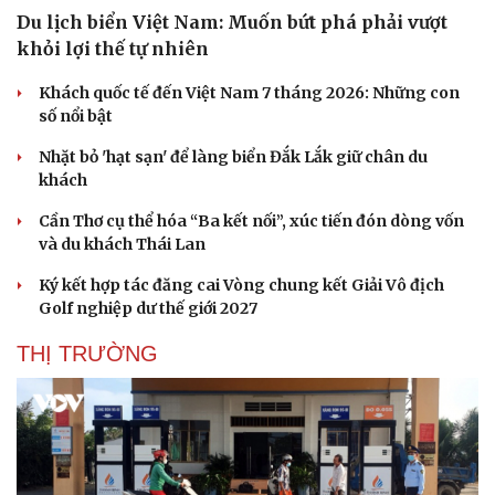
Du lịch biển Việt Nam: Muốn bứt phá phải vượt
khỏi lợi thế tự nhiên
Khách quốc tế đến Việt Nam 7 tháng 2026: Những con
số nổi bật
Nhặt bỏ 'hạt sạn' để làng biển Đắk Lắk giữ chân du
khách
Du lịch
Podcast
Cần Thơ cụ thể hóa “Ba kết nối”, xúc tiến đón dòng vốn
và du khách Thái Lan
Tư vấn
Câu chuyện thời sự
Săn Tour
Đọc truyện đêm khuya
Ký kết hợp tác đăng cai Vòng chung kết Giải Vô địch
check-in
Cửa sổ tình yêu
Golf nghiệp dư thế giới 2027
Kể chuyện cho bé
Hạt giống tâm hồn
THỊ TRƯỜNG