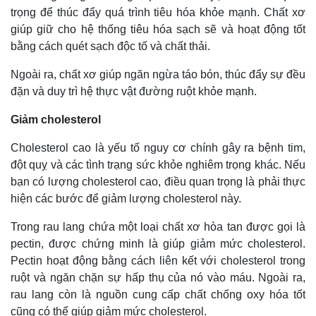
trọng để thúc đẩy quá trình tiêu hóa khỏe mạnh. Chất xơ
giúp giữ cho hệ thống tiêu hóa sạch sẽ và hoạt động tốt
bằng cách quét sạch độc tố và chất thải.
Ngoài ra, chất xơ giúp ngăn ngừa táo bón, thúc đẩy sự đều
đặn và duy trì hệ thực vật đường ruột khỏe mạnh.
Giảm cholesterol
Cholesterol cao là yếu tố nguy cơ chính gây ra bệnh tim,
Thế giới
Multimedia
đột quỵ và các tình trạng sức khỏe nghiêm trọng khác. Nếu
Quan sát
Video
bạn có lượng cholesterol cao, điều quan trọng là phải thực
Cuộc sống đó đây
Ảnh
hiện các bước để giảm lượng cholesterol này.
Hồ sơ
E-Magazine
Infographic
Trong rau lang chứa một loại chất xơ hòa tan được gọi là
pectin, được chứng minh là giúp giảm mức cholesterol.
Pectin hoạt động bằng cách liên kết với cholesterol trong
ruột và ngăn chặn sự hấp thụ của nó vào máu. Ngoài ra,
rau lang còn là nguồn cung cấp chất chống oxy hóa tốt
cũng có thể giúp giảm mức cholesterol.