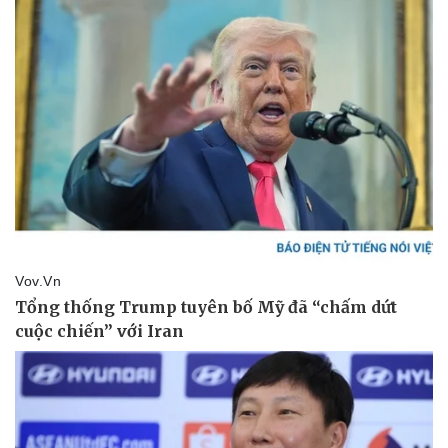
Thể thao
Ô tô - Xe máy
Bóng đá
Ô tô
Lịch thi đấu bóng đá
Xe máy
Thế giới thể thao
Tư vấn
eSports
Hậu trường