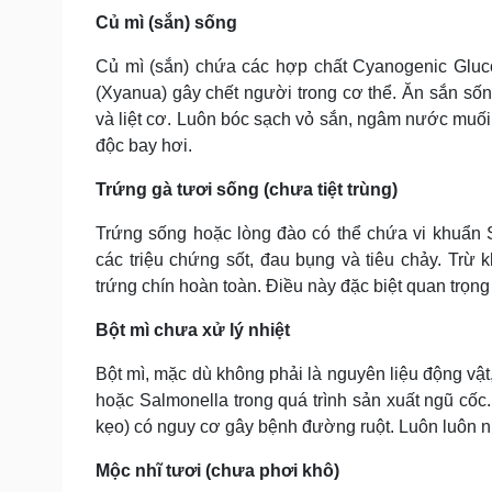
Củ mì (sắn) sống
Củ mì (sắn) chứa các hợp chất Cyanogenic Gluc
(Xyanua) gây chết người trong cơ thể. Ăn sắn số
và liệt cơ. Luôn bóc sạch vỏ sắn, ngâm nước muối 
độc bay hơi.
Trứng gà tươi sống (chưa tiệt trùng)
Trứng sống hoặc lòng đào có thể chứa vi khuẩn 
các triệu chứng sốt, đau bụng và tiêu chảy. Trừ k
trứng chín hoàn toàn. Điều này đặc biệt quan trọng
Bột mì chưa xử lý nhiệt
Bột mì, mặc dù không phải là nguyên liệu động vật
hoặc Salmonella trong quá trình sản xuất ngũ cố
kẹo) có nguy cơ gây bệnh đường ruột. Luôn luôn nướ
Mộc nhĩ tươi (chưa phơi khô)