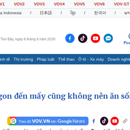
V1
VOV2
VOV3
VOV4
VOV5
VOV6
VOV GT
a Indonesia
/
日本語
/
ខ្មែរ
/
한국어
/
ພາ
Thứ Bảy, ngày 8 tháng 8 năm 2026
Po
inh tế
Thị trường
Pháp luật
Thể thao
Ô tô - Xe máy
Doanh nghi
Thế giới
Multimedia
K
Quan sát
Video
B
Cuộc sống đó đây
Ảnh
K
Hồ sơ
E-Magazine
gon đến mấy cũng không nên ăn số
Infographic
Thể thao
Ô tô - Xe máy
D
Bóng đá
Ô tô
T