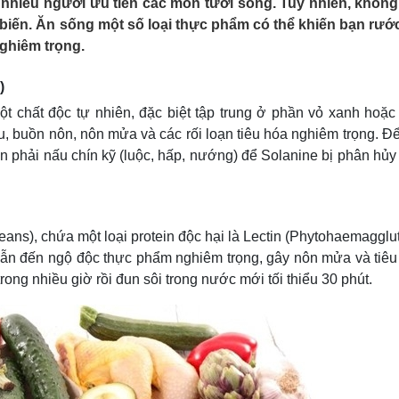
nhiều người ưu tiên các món tươi sống. Tuy nhiên, không
Lịch thi đấu bóng đá
Xe máy
biến. Ăn sống một số loại thực phẩm có thể khiến bạn rướ
Thế giới thể thao
Tư vấn
nghiêm trọng.
eSports
V
Hậu trường
m)
Văn hóa
Giải trí
D
t chất độc tự nhiên, đặc biệt tập trung ở phần vỏ xanh hoặ
Sân khấu - Điện ảnh
Nghệ sĩ
ầu, buồn nôn, nôn mửa và các rối loạn tiêu hóa nghiêm trọng. 
Văn học
Thời trang
uôn phải nấu chín kỹ (luộc, hấp, nướng) để Solanine bị phân hủ
Âm nhạc
Sao Việt
c
Di sản
eans), chứa một loại protein độc hại là Lectin (Phytohaemagglut
dẫn đến ngộ độc thực phẩm nghiêm trọng, gây nôn mửa và tiêu
rong nhiều giờ rồi đun sôi trong nước mới tối thiểu 30 phút.