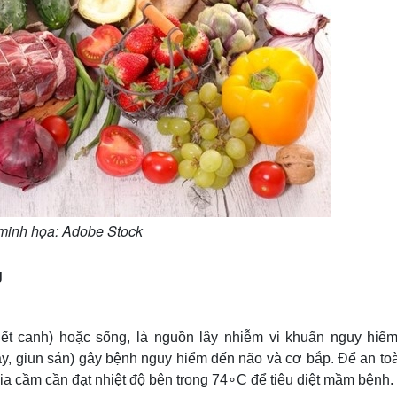
minh họa: Adobe Stock
g
, tiết canh) hoặc sống, là nguồn lây nhiễm vi khuẩn nguy hiể
dây, giun sán) gây bệnh nguy hiểm đến não và cơ bắp. Để an toà
 gia cầm cần đạt nhiệt độ bên trong 74∘C để tiêu diệt mầm bệnh.