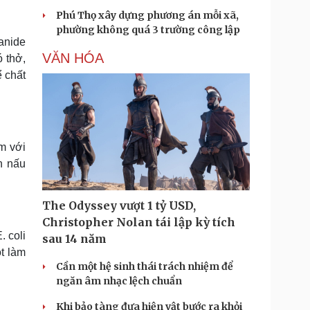
Phú Thọ xây dựng phương án mỗi xã,
phường không quá 3 trường công lập
anide
VĂN HÓA
 thở,
ể chất
m với
ên nấu
The Odyssey vượt 1 tỷ USD,
Christopher Nolan tái lập kỳ tích
. coli
sau 14 năm
t làm
Cần một hệ sinh thái trách nhiệm để
ngăn âm nhạc lệch chuẩn
Khi bảo tàng đưa hiện vật bước ra khỏi