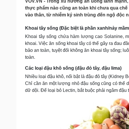
VOV.VN - Trong xu hướng ăn uống lành mạnh, 
Tin nóng
Việt Nam
thực phẩm nào cũng an toàn khi chưa qua chế 
Tư vấn luật
Phân tích
vào thân, từ nhiễm ký sinh trùng đến ngộ độc 
Khoai tây sống (Đặc biệt là phần xanh/nảy mầ
Sức khỏe
Đời sống
Khoai tây sống chứa hàm lượng cao Solanine, mộ
Dinh dưỡng - món ngon
Nhà đẹp
khoai. Việc ăn sống khoai tây có thể gây ra đau đ
Cây thuốc
Blog
bảo an toàn, tuyệt đối không ăn khoai tây sống; l
Sản phụ khoa
Tình yêu - Gia đình
toàn.
Nhi khoa
Nam khoa
Các loại đậu khô sống (đậu đỏ tây, đậu lima)
Làm đẹp - giảm cân
Phòng mạch online
Nhiều loại đậu khô, nổi bật là đậu đỏ tây (Kidney B
Ăn sạch sống khỏe
Chỉ cần ăn một lượng nhỏ đậu sống cũng có thể 
dữ dội. Để loại bỏ Lectin, bắt buộc phải ngâm đậu t
Cải chính