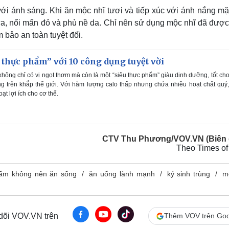
i ánh sáng. Khi ăn mộc nhĩ tươi và tiếp xúc với ánh nắng mặt
ứa, nổi mẩn đỏ và phù nề da. Chỉ nên sử dụng mộc nhĩ đã được
đảm bảo an toàn tuyệt đối.
u thực phẩm” với 10 công dụng tuyệt vời
không chỉ có vị ngọt thơm mà còn là một “siêu thực phẩm” giàu dinh dưỡng, tốt ch
 trên khắp thế giới. Với hàm lượng calo thấp nhưng chứa nhiều hoạt chất quý,
ạt lợi ích cho cơ thể.
CTV Thu Phương/VOV.VN (Biên 
Theo Times of
ẩm không nên ăn sống
ăn uống lành mạnh
ký sinh trùng
m
 dõi VOV.VN trên
Thêm VOV trên Goo