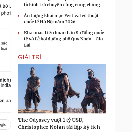
tủ kính trò chuyện cùng công chúng
 trời,
 phơi
Ấn tượng khai mạc Festival võ thuật
quốc tế Hà Nội năm 2026
Khai mạc Liên hoan Lân Sư Rồng quốc
tế và Lễ hội đường phố Quy Nhơn - Gia
o sức
Lai
 loại
GIẢI TRÍ
dịch)
 India
ón ăn
The Odyssey vượt 1 tỷ USD,
gle
Christopher Nolan tái lập kỳ tích