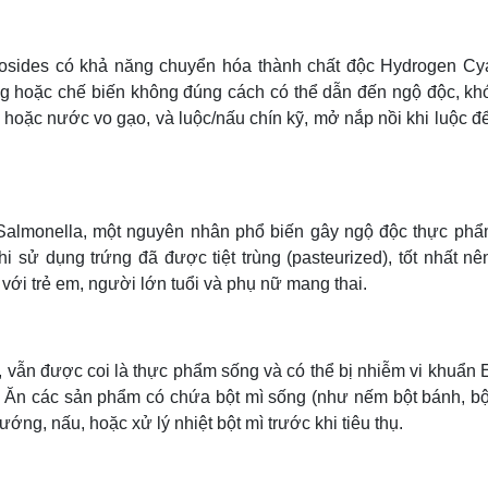
osides có khả năng chuyển hóa thành chất độc Hydrogen Cy
ng hoặc chế biến không đúng cách có thể dẫn đến ngộ độc, khó
hoặc nước vo gạo, và luộc/nấu chín kỹ, mở nắp nồi khi luộc đ
Salmonella, một nguyên nhân phổ biến gây ngộ độc thực phẩ
hi sử dụng trứng đã được tiệt trùng (pasteurized), tốt nhất n
 với trẻ em, người lớn tuổi và phụ nữ mang thai.
, vẫn được coi là thực phẩm sống và có thể bị nhiễm vi khuẩn E
c. Ăn các sản phẩm có chứa bột mì sống (như nếm bột bánh, bộ
ng, nấu, hoặc xử lý nhiệt bột mì trước khi tiêu thụ.