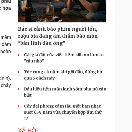
 phải
Doanh nghiệp 24h
Tin Công nghệ
c họa
Doanh nhân
Trải nghiệm
ì cộng đồng
Chuyển đổi số
Bác sĩ cảnh báo phim người lớn,
u lịch
Podcast
rượu bia đang âm thầm bào mòn
c mầm
Tư vấn
Câu chuyện thời sự
"bản lĩnh đàn ông"
Để đảm
Săn Tour
Đọc truyện đêm khuya
y hoàn
heck-in
Cửa sổ tình yêu
Cái giá đắt của việc tiêm silicon làm to
Kể chuyện cho bé
"cậu nhỏ"
Hạt giống tâm hồn
Tóc rụng cả nắm khi gội đầu, đừng bỏ
qua 5 cách này
inin).
 chảy
Dấu hiệu tiền mãn kinh sớm phụ nữ cần
biết
Cây đại phong cầm tấu một bản nhạc
suốt 639 năm vừa chuyển hợp âm thứ
17
XÃ HỘI