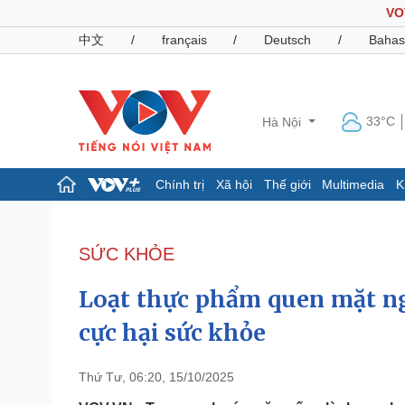
VO
中文
/
français
/
Deutsch
/
Bahas
33°C
Hà Nội
Chính trị
Xã hội
Thế giới
Multimedia
K
Chính trị
Xã hội
Đảng
Tin 24h
SỨC KHỎE
Tổ chức nhân sự
Dự báo thời tiết
Quốc hội
Giáo dục
Loạt thực phẩm quen mặt n
Nhận diện sự thật
Dấu ấn VOV
Việc làm
cực hại sức khỏe
Biển đảo
Pháp luật
Quân sự - Quốc phòng
Thứ Tư, 06:20, 15/10/2025
Vụ án
Vũ khí