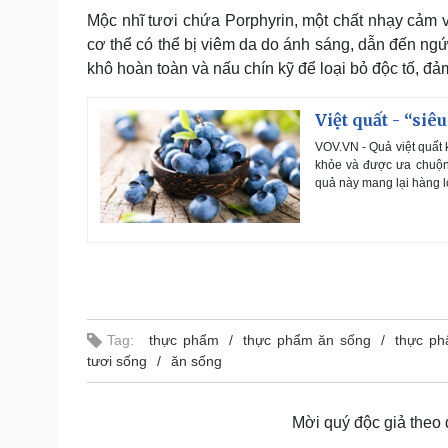
Mộc nhĩ tươi chứa Porphyrin, một chất nhạy cảm vớ
cơ thể có thể bị viêm da do ánh sáng, dẫn đến ng
khô hoàn toàn và nấu chín kỹ để loại bỏ độc tố, 
Việt quất - “siê
VOV.VN - Quả việt quất 
khỏe và được ưa chuộng
quả này mang lại hàng lo
Tag:
thực phẩm
thực phẩm ăn sống
thực ph
tươi sống
ăn sống
Mời quý độc giả theo