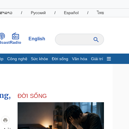
ສາລາວ
/
Русский
/
Español
/
ไทย
English
dcast
Radio
ệp
Công nghệ
Sức khỏe
Đời sống
Văn hóa
Giải trí
inh tế
Thị trường
ất động sản
Giá vàng
hởi nghiệp
Tiêu dùng
Tỷ giá
ng,
ĐỜI SỐNG
Chứng khoán
Giá cà phê
oanh nghiệp
Công nghệ
hông tin doanh nghiệp
Sành điệu