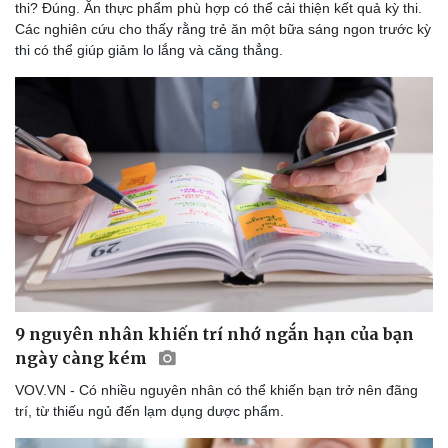
thi? Đúng. Ăn thực phẩm phù hợp có thể cải thiện kết quả kỳ thi.
Các nghiên cứu cho thấy rằng trẻ ăn một bữa sáng ngon trước kỳ
thi có thể giúp giảm lo lắng và căng thẳng.
Du lịch
Podcast
Tư vấn
Câu chuyện thời sự
Săn Tour
Đọc truyện đêm khuya
check-in
Cửa sổ tình yêu
Kể chuyện cho bé
Hạt giống tâm hồn
9 nguyên nhân khiến trí nhớ ngắn hạn của bạn
ngày càng kém
VOV.VN - Có nhiều nguyên nhân có thể khiến bạn trở nên đãng
trí, từ thiếu ngủ đến lạm dụng dược phẩm.