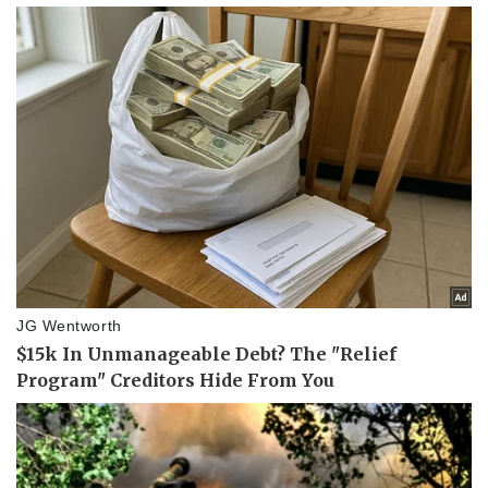
Doanh nghiệp
Công nghệ
Thông tin doanh nghiệp
Sành điệu
Doanh nghiệp 24h
Tin Công nghệ
Doanh nhân
Trải nghiệm
Vì cộng đồng
Chuyển đổi số