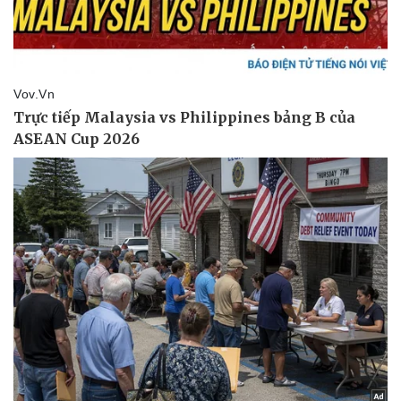
Thể thao
Ô tô - Xe máy
Bóng đá
Ô tô
Lịch thi đấu bóng đá
Xe máy
Thế giới thể thao
Tư vấn