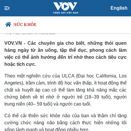
Lời khuyên từ chuyên gia để cải
English
thiện trí nhớ
SỨC KHỎE
/
Thứ Hai, 10:19, 07/02/2022
VOV.VN - Các chuyên gia cho biết, những thói quen
hàng ngày từ ăn uống, tập thể dục, phong cách làm
Chính trị
Xã hội
việc có thể ảnh hưởng đến trí nhớ theo cách tiêu cực
Đảng
Tin 24h
hoặc tích cực.
Tổ chức nhân sự
Dự báo thời tiết
Quốc hội
Giáo dục
Theo một nghiên cứu của ULCA (Đại học California, Los
Nhận diện sự thật
Dấu ấn VOV
Angeles), trầm cảm, trình độ học vấn thấp, ít hoạt động thể
Việc làm
chất và huyết áp cao có thể làm tăng khả năng mắc các
Biển đảo
chứng bệnh về trí nhớ ở người trẻ (18–39 tuổi), người
trung niên (40– 59 tuổi) và người cao tuổi.
Có thể cải thiện sức khỏe não của bạn và thậm chí tăng
cường chức năng não bằng cách thực hiện những lối
sống lành mạnh và hoạt động nhiều hơn.