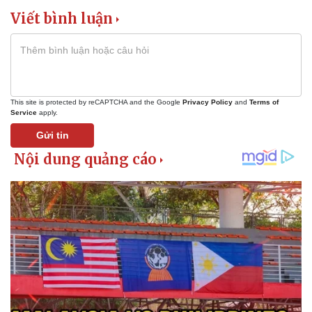
Viết bình luận
Pháp luật
Quân sự - Quốc phòng
This site is protected by reCAPTCHA and the Google
Privacy Policy
and
Terms of
Vụ án
Vũ khí
Service
apply.
Tin nóng
Việt Nam
Gửi tin
Tư vấn luật
Phân tích