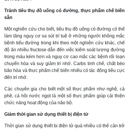
Tránh tiêu thụ đồ uống có đường, thực phẩm chế biến
Thế giới
Multimedia
sẵn
Quan sát
Video
Cuộc sống đó đây
Ảnh
Một nghiên cứu cho biết, tiêu thụ đồ uống có đường có thể
Hồ sơ
E-Magazine
làm tăng nguy cơ sa sút trí tuệ ở những người không mắc
Infographic
bệnh tiểu đường trong khi theo một nghiên cứu khác, chế
độ ăn nhiều fructose dẫn đến việc kiểm soát lượng đường
trong máu kém hơn và nguy cơ cao mắc các bệnh rối loạn
chuyển hóa và suy giảm trí nhớ. Carbs tinh chế, chất béo
bão hòa và thực phẩm chế biến nhiều có tác động tiêu cực
đến trí nhớ.
Các chuyên gia cho biết một số thực phẩm như nghệ, cà
phê, cá hồi nước ngọt là một số thực phẩm giúp cải thiện
chức năng hoạt động của não bộ.
Giảm thời gian sử dụng thiết bị điện tử
Thời gian sử dụng thiết bị điện tử quá nhiều có thể cản trở