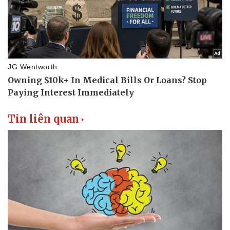
Sức khỏe
Đời sống
Dinh dưỡng - món ngon
Nhà đẹp
Cây thuốc
Blog
Sản phụ khoa
Tình yêu - Gia đình
Nhi khoa
Nam khoa
Làm đẹp - giảm cân
Phòng mạch online
Ăn sạch sống khỏe
Tin liên quan