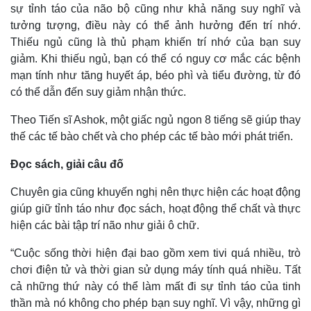
sự tỉnh táo của não bộ cũng như khả năng suy nghĩ và
tưởng tượng, điều này có thể ảnh hưởng đến trí nhớ.
Thiếu ngủ cũng là thủ phạm khiến trí nhớ của bạn suy
giảm. Khi thiếu ngủ, bạn có thể có nguy cơ mắc các bệnh
mạn tính như tăng huyết áp, béo phì và tiểu đường, từ đó
có thể dẫn đến suy giảm nhận thức.
Theo Tiến sĩ Ashok, một giấc ngủ ngon 8 tiếng sẽ giúp thay
thế các tế bào chết và cho phép các tế bào mới phát triển.
Đọc sách, giải câu đố
Chuyên gia cũng khuyến nghị nên thực hiện các hoạt động
giúp giữ tỉnh táo như đọc sách, hoạt động thể chất và thực
Kinh tế
Thị trường
hiện các bài tập trí não như giải ô chữ.
Bất động sản
Giá vàng
Khởi nghiệp
Tiêu dùng
“Cuộc sống thời hiện đại bao gồm xem tivi quá nhiều, trò
Tỷ giá
chơi điện tử và thời gian sử dụng máy tính quá nhiều. Tất
Chứng khoán
Giá cà phê
cả những thứ này có thể làm mất đi sự tỉnh táo của tinh
thần mà nó không cho phép bạn suy nghĩ. Vì vậy, những gì