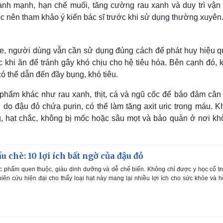
lành mạnh, hạn chế muối, tăng cường rau xanh và duy trì vận
c nên tham khảo ý kiến bác sĩ trước khi sử dụng thường xuyên
ỏe, người dùng vẫn cần sử dụng đúng cách để phát huy hiệu qu
 khi ăn để tránh gây khó chịu cho hệ tiêu hóa. Bên cạnh đó, 
ó thể dẫn đến đầy bụng, khó tiêu.
 phẩm khác như rau xanh, thịt, cá và ngũ cốc để bảo đảm cân
o đậu đỏ chứa purin, có thể làm tăng axit uric trong máu. Kh
, hạt chắc, không bị mốc hoặc sâu mọt và bảo quản ở nơi khô
 chè: 10 lợi ích bất ngờ của đậu đỏ
c phẩm quen thuộc, giàu dinh dưỡng và dễ chế biến. Không chỉ được y học cổ t
iên cứu hiện đại cho thấy loại hạt này mang lại nhiều lợi ích cho sức khỏe và h