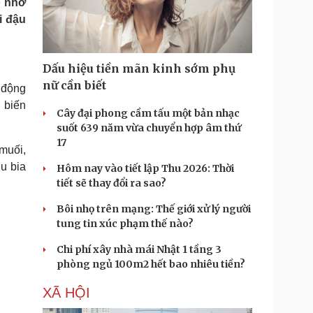
o nhờ
Doanh nghiệp 24h
Tin Công nghệ
i đậu
Doanh nhân
Trải nghiệm
ì cộng đồng
Chuyển đổi số
Dấu hiệu tiền mãn kinh sớm phụ
u lịch
Podcast
nữ cần biết
 động
Tư vấn
Câu chuyện thời sự
 biến
Săn Tour
Đọc truyện đêm khuya
Cây đại phong cầm tấu một bản nhạc
heck-in
Cửa sổ tình yêu
suốt 639 năm vừa chuyển hợp âm thứ
Kể chuyện cho bé
17
muối,
Hạt giống tâm hồn
u bia
Hôm nay vào tiết lập Thu 2026: Thời
tiết sẽ thay đổi ra sao?
Bôi nhọ trên mạng: Thế giới xử lý người
tung tin xúc phạm thế nào?
Chi phí xây nhà mái Nhật 1 tầng 3
phòng ngủ 100m2 hết bao nhiêu tiền?
XÃ HỘI