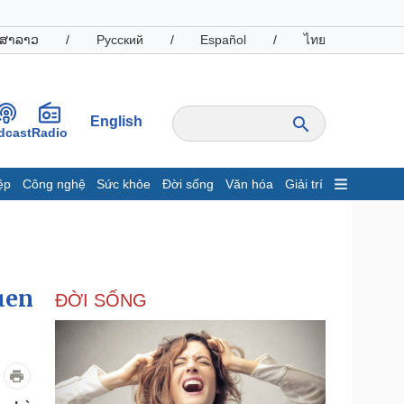
ສາລາວ
/
Русский
/
Español
/
ไทย
English
dcast
Radio
ệp
Công nghệ
Sức khỏe
Đời sống
Văn hóa
Giải trí
inh tế
Thị trường
ất động sản
Giá vàng
hởi nghiệp
Tiêu dùng
Tỷ giá
uen
ĐỜI SỐNG
Chứng khoán
Giá cà phê
oanh nghiệp
Công nghệ
hông tin doanh nghiệp
Sành điệu