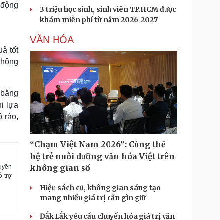
 động
3 triệu học sinh, sinh viên TP.HCM được
.
khám miễn phí từ năm 2026-2027
VĂN HÓA
ả tốt
không
 bằng
i lựa
 ráo,
“Chạm Việt Nam 2026”: Cùng thế
hệ trẻ nuôi dưỡng văn hóa Việt trên
không gian số
ruyền
ỗ trợ
Hiệu sách cũ, không gian sáng tạo
mang nhiều giá trị cần gìn giữ
Đắk Lắk yêu cầu chuyển hóa giá trị văn