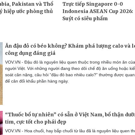
Ăn đậu đỏ có béo không? Khám phá lượng calo và l
công dụng đáng giá
VOV.VN - Đậu đỏ là nguyên liệu quen thuộc trong nhiều món ăn củ
người Việt. Với những người đang theo dõi chế độ ăn uống hoặc ki
soát cân nặng, câu hỏi “đậu đỏ bao nhiêu calo?” thường được qua
để cân đối khẩu phần hàng ngày.
“Thuốc bổ tự nhiên” có sẵn ở Việt Nam, bổ thận dư
tim, cực tốt cho phái đẹp
VOV.VN - Hoa chuối, hay bắp chuối từ lâu đã là nguyên liệu quen t