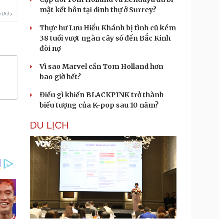
mật kết hôn tại dinh thự ở Surrey?
Thực hư Lưu Hiểu Khánh bị tình cũ kém
38 tuổi vượt ngàn cây số đến Bắc Kinh
đòi nợ
Vì sao Marvel cần Tom Holland hơn
bao giờ hết?
Điều gì khiến BLACKPINK trở thành
biểu tượng của K-pop sau 10 năm?
DU LỊCH