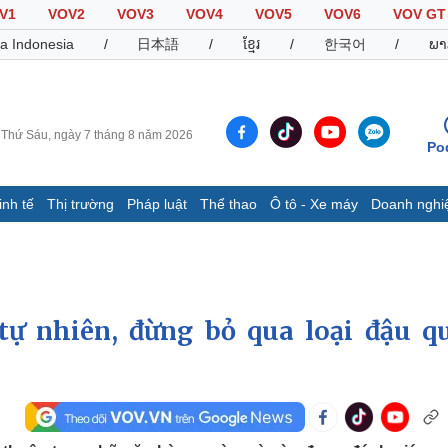
V1
VOV2
VOV3
VOV4
VOV5
VOV6
VOV GT
a Indonesia
/
日本語
/
ខ្មែរ
/
한국어
/
ພາ
Thứ Sáu, ngày 7 tháng 8 năm 2026
Po
inh tế
Thị trường
Pháp luật
Thể thao
Ô tô - Xe máy
Doanh nghi
Thế giới
Multimedia
K
Quan sát
Video
B
Cuộc sống đó đây
Ảnh
K
Hồ sơ
E-Magazine
ự nhiên, đừng bỏ qua loại đậu q
Infographic
Thể thao
Ô tô - Xe máy
D
Bóng đá
Ô tô
T