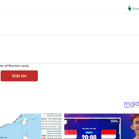
ms of Service
apply.
Gửi tin