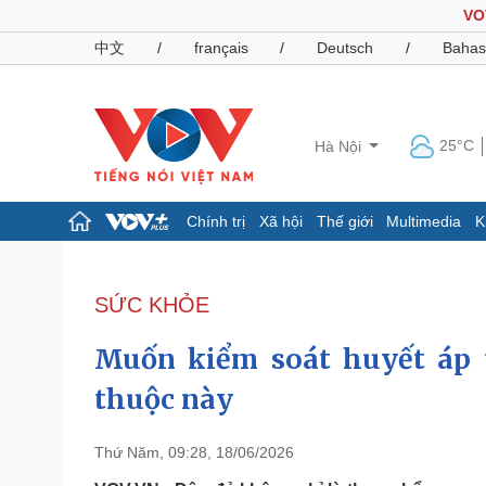
VO
中文
/
français
/
Deutsch
/
Bahas
25°C
Hà Nội
Chính trị
Xã hội
Thế giới
Multimedia
K
Chính trị
Xã hội
Đảng
Tin 24h
SỨC KHỎE
Tổ chức nhân sự
Dự báo thời tiết
Quốc hội
Giáo dục
Muốn kiểm soát huyết áp t
Nhận diện sự thật
Dấu ấn VOV
Việc làm
thuộc này
Biển đảo
Pháp luật
Quân sự - Quốc phòng
Thứ Năm, 09:28, 18/06/2026
Vụ án
Vũ khí