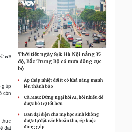
Thời tiết ngày 8/8: Hà Nội nắng 35
i với
độ, Bắc Trung Bộ có mưa dông cục
bộ
Áp thấp nhiệt đới ít có khả năng mạnh
 giúp
lên thành bão
ỏ còn
Cà Mau: Đừng ngại hỏi AI, hỏi nhiều để
được hỗ trợ tốt hơn
Ban đại diện cha mẹ học sinh không
được tự đặt các khoản thu, ép buộc
 thực
đóng góp
ể đạt