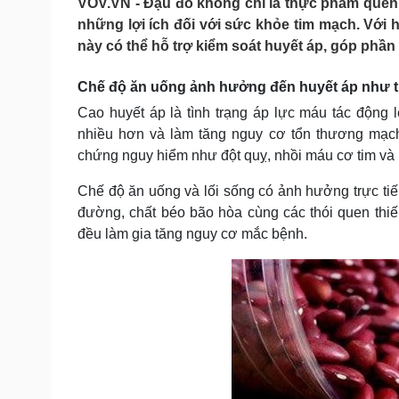
VOV.VN - Đậu đỏ không chỉ là thực phẩm quen
Tin nóng
Việt Nam
những lợi ích đối với sức khỏe tim mạch. Với h
Tư vấn luật
Phân tích
này có thể hỗ trợ kiểm soát huyết áp, góp phần
Chế độ ăn uống ảnh hưởng đến huyết áp như 
Sức khỏe
Đời sống
Cao huyết áp là tình trạng áp lực máu tác động
Dinh dưỡng - món ngon
Nhà đẹp
nhiều hơn và làm tăng nguy cơ tổn thương mạc
Cây thuốc
Blog
chứng nguy hiểm như đột quỵ, nhồi máu cơ tim và 
Sản phụ khoa
Tình yêu - Gia đình
Nhi khoa
Chế độ ăn uống và lối sống có ảnh hưởng trực ti
Nam khoa
đường, chất béo bão hòa cùng các thói quen thiế
Làm đẹp - giảm cân
Phòng mạch online
đều làm gia tăng nguy cơ mắc bệnh.
Ăn sạch sống khỏe
Cải chính