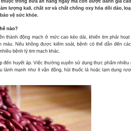
 thuộc trong bữa ăn hàng ngày mà còn được đánh giá ca
Lịch thi đấu bóng đá
Xe máy
àm lượng kali, chất xơ và chất chống oxy hóa dồi dào, loạ
Thế giới thể thao
Tư vấn
 bảo vệ sức khỏe.
eSports
V
Hậu trường
thế nào?
Văn hóa
Giải trí
D
 lên thành động mạch ở mức cao kéo dài, khiến tim phải hoạt
Sân khấu - Điện ảnh
Nghệ sĩ
h máu. Nếu không được kiểm soát, bệnh có thể dẫn đến các
Văn học
Thời trang
nhiều bệnh lý tim mạch khác.
Âm nhạc
Sao Việt
c
Di sản
ếp đến huyết áp. Việc thường xuyên sử dụng thực phẩm nhiều 
u lành mạnh như ít vận động, hút thuốc lá hoặc lạm dụng rượ