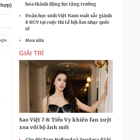
hóa thành động lực tăng trưởng
 hợp)
Đoàn học sinh Việt Nam xuất sắc giành
8 HCV tại cuộc thi Lễ hội Âm nhạc quốc
tế
gle
Hoa sữa
GIẢI TRÍ
Sao Việt 7-8: Tiểu Vy khiến fan xuýt
xoa với bộ ảnh mới
Cặp đôi Tom Holland và Zendaya đã bí