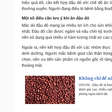
hiệu quả tốt, cần kết hợp đậu đỏ với chế độ ăn 
thường xuyên. Người đang điều trị bệnh bằng thuố
Một số điều cần lưu ý khi ăn đậu đỏ
Mặc dù đậu đỏ mang lại nhiều lợi ích cho sức kh
nhất. Đậu đỏ cần được ngâm và nấu chín kỹ trước
nên sử dụng quá nhiều vì hàm lượng chất xơ cao c
Ngoài ra, nên kết hợp đậu đỏ với các nhóm thực
dinh dưỡng. Người mắc bệnh gout cần thận trọng d
chọn, nên ưu tiên sản phẩm có nguồn gốc rõ ràng
thoáng mát.
Không chỉ để nấu
VOV.VN - Đậu đỏ là thự
đánh giá cao, nhiều ngh
phòng ngừa bệnh tật.