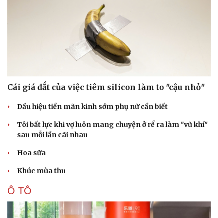
Cái giá đắt của việc tiêm silicon làm to "cậu nhỏ"
Dấu hiệu tiền mãn kinh sớm phụ nữ cần biết
Tôi bất lực khi vợ luôn mang chuyện ở rể ra làm "vũ khí"
sau mỗi lần cãi nhau
Hoa sữa
Khúc mùa thu
Ô TÔ