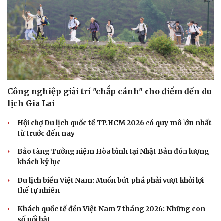
Công nghiệp giải trí "chắp cánh" cho điểm đến du
lịch Gia Lai
Hội chợ Du lịch quốc tế TP.HCM 2026 có quy mô lớn nhất
từ trước đến nay
Văn hóa
Giải trí
Bảo tàng Tưởng niệm Hòa bình tại Nhật Bản đón lượng
Sân khấu - Điện ảnh
Nghệ sĩ
khách kỷ lục
Văn học
Thời trang
Âm nhạc
Sao Việt
Du lịch biển Việt Nam: Muốn bứt phá phải vượt khỏi lợi
Di sản
thế tự nhiên
Khách quốc tế đến Việt Nam 7 tháng 2026: Những con
số nổi bật