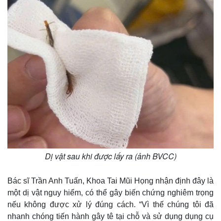
Thế giới
Multimedia
Dị vật sau khi được lấy ra (ảnh BVCC)
Quan sát
Video
Cuộc sống đó đây
Ảnh
Hồ sơ
E-Magazine
Bác sĩ Trần Anh Tuấn, Khoa Tai Mũi Họng nhận định đây là
Infographic
một dị vật nguy hiểm, có thể gây biến chứng nghiêm trọng
nếu không được xử lý đúng cách. “Vì thế chúng tôi đã
nhanh chóng tiến hành gây tê tại chỗ và sử dụng dụng cụ