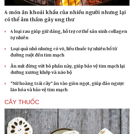
4 món ăn khoái khẩu của nhiều người nhưng lại
có thể âm thầm gây ung thư
4 loại rau giúp giữ dáng, hỗ trợ cơ thể sản sinh collagen
tự nhiên
Loại quả nhỏ nhưng có võ, liều thuốc tự nhiên bổ từ
đường ruột đến tim mạch
Ăn mít đừng vứt bỏ phần này, giúp bảo vệ tim mạch lại
dưỡng xương khớp và não bộ
"Nữ hoàng trái cây" ăn vào giòn ngọt, giúp đảo ngược
lão hóa và bảo vệ tim mạch
CÂY THUỐC