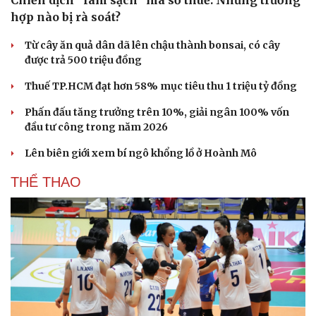
Chiến dịch “làm sạch” mã số thuế: Những trường
hợp nào bị rà soát?
Từ cây ăn quả dân dã lên chậu thành bonsai, có cây
được trả 500 triệu đồng
Thuế TP.HCM đạt hơn 58% mục tiêu thu 1 triệu tỷ đồng
Phấn đấu tăng trưởng trên 10%, giải ngân 100% vốn
đầu tư công trong năm 2026
Lên biên giới xem bí ngô khổng lồ ở Hoành Mô
THỂ THAO
Du lịch
Podcast
Tư vấn
Câu chuyện thời sự
Săn Tour
Đọc truyện đêm khuya
check-in
Cửa sổ tình yêu
Kể chuyện cho bé