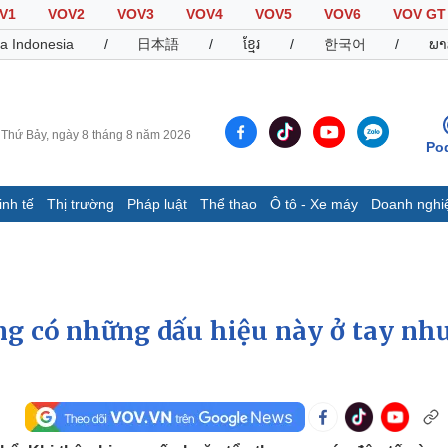
V1
VOV2
VOV3
VOV4
VOV5
VOV6
VOV GT
a Indonesia
/
日本語
/
ខ្មែរ
/
한국어
/
ພາ
Thứ Bảy, ngày 8 tháng 8 năm 2026
Po
inh tế
Thị trường
Pháp luật
Thể thao
Ô tô - Xe máy
Doanh nghi
Thế giới
Multimedia
K
Quan sát
Video
B
Cuộc sống đó đây
Ảnh
K
Hồ sơ
E-Magazine
ng có những dấu hiệu này ở tay nh
Infographic
Thể thao
Ô tô - Xe máy
D
Bóng đá
Ô tô
T