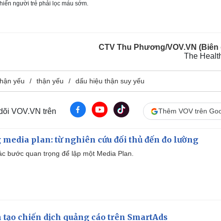
iến người trẻ phải lọc máu sớm.
CTV Thu Phương/VOV.VN (Biên 
The Healt
thận yếu
thận yếu
dấu hiệu thận suy yếu
 dõi VOV.VN trên
Thêm VOV trên Goo
 media plan: từ nghiên cứu đối thủ đến đo lường
 các bước quan trọng để lập một Media Plan.
 tạo chiến dịch quảng cáo trên SmartAds