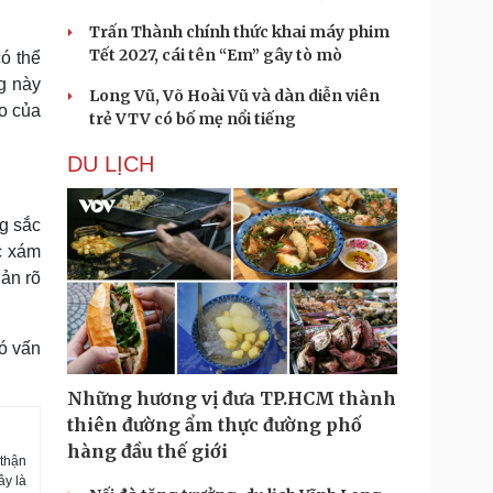
Trấn Thành chính thức khai máy phim
Tết 2027, cái tên “Em” gây tò mò
có thể
g này
Long Vũ, Võ Hoài Vũ và dàn diễn viên
o của
trẻ VTV có bố mẹ nổi tiếng
DU LỊCH
g sắc
c xám
hản rõ
có vấn
ời.
Những hương vị đưa TP.HCM thành
thiên đường ẩm thực đường phố
hàng đầu thế giới
 thận
ây là