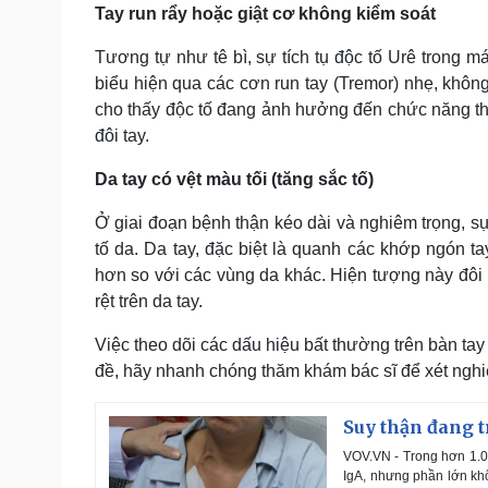
Tay run rẩy hoặc giật cơ không kiểm soát
Tương tự như tê bì, sự tích tụ độc tố Urê trong m
biểu hiện qua các cơn run tay (Tremor) nhẹ, khôn
cho thấy độc tố đang ảnh hưởng đến chức năng thầ
đôi tay.
Da tay có vệt màu tối (tăng sắc tố)
Ở giai đoạn bệnh thận kéo dài và nghiêm trọng, s
tố da. Da tay, đặc biệt là quanh các khớp ngón t
hơn so với các vùng da khác. Hiện tượng này đôi k
rệt trên da tay.
Việc theo dõi các dấu hiệu bất thường trên bàn ta
đề, hãy nhanh chóng thăm khám bác sĩ để xét ngh
Suy thận đang t
VOV.VN - Trong hơn 1.00
IgA, nhưng phần lớn kh