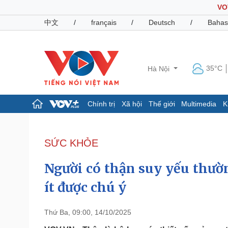
VO
中文
/
français
/
Deutsch
/
Bahas
35°C
Hà Nội
Chính trị
Xã hội
Thế giới
Multimedia
K
Chính trị
Xã hội
Đảng
Tin 24h
SỨC KHỎE
Tổ chức nhân sự
Dự báo thời tiết
Quốc hội
Giáo dục
Người có thận suy yếu thườ
Nhận diện sự thật
Dấu ấn VOV
Việc làm
ít được chú ý
Biển đảo
Pháp luật
Quân sự - Quốc phòng
Thứ Ba, 09:00, 14/10/2025
Vụ án
Vũ khí