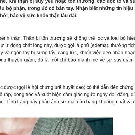
thể. Khi thận bị suy yếu hoặc tổn thương, các độc tố và s
Lịch thi đấu bóng đá
Xe máy
ều bộ phận, trong đó có bàn tay. Nhận biết những tín hiệu
Thế giới thể thao
Tư vấn
thời, bảo vệ sức khỏe thận lâu dài.
eSports
V
Hậu trường
Văn hóa
Giải trí
D
bệnh thận. Thận bị tổn thương sẽ không thể lọc và loại bỏ hiệ
Sân khấu - Điện ảnh
Nghệ sĩ
Sự ứ đọng chất lỏng này, được gọi là phù (edema), thường tíc
Văn học
Thời trang
y và ngón tay bị sưng tấy, căng tức, khiến việc đeo nhẫn hoặ
Âm nhạc
Sao Việt
c
không thuyên giảm, đó là một chỉ báo mạnh mẽ về sự suy giảm
Di sản
lọc được (gọi là hội chứng urê huyết cao) có thể dẫn đến chứn
hô ráp, bong tróc và xuất hiện cảm giác ngứa ngáy dai dẳng, d
nào. Tình trạng này phản ánh sự mất cân bằng khoáng chất và đ