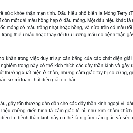
ề sức khỏe thận mạn tính. Dấu hiệu phổ biến là Móng Terry (T
chỉ còn một dải màu hồng hẹp ở đầu móng. Một dấu hiệu khác là
gốc móng có màu trắng nhạt hoặc hồng, và nửa trên có màu tối
 trạng thiếu máu hoặc thay đổi lưu lượng máu do bệnh thận gây
ó khăn trong việc duy trì sự cân bằng của các chất điện giải
nghiêm trọng này có thể kích thích các dây thần kinh và gây r
rút thường xuất hiện ở chân, nhưng cảm giác tay bị co cứng, g
áo sự rối loạn chất điện giải do thận.
máu, gây tổn thương dần dần cho các dây thần kinh ngoại vi, d
 Triệu chứng điển hình là cảm giác tê bì, như kim châm chích
điều trị, bệnh thần kinh này có thể làm giảm cảm giác và sức