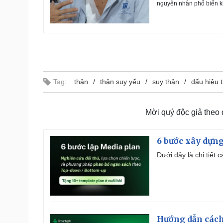
nguyên nhân phổ biến kh
Tag:
thận
thận suy yếu
suy thận
dấu hiệu 
Mời quý độc giả theo
6 bước xây dựng
Dưới đây là chi tiết
Hướng dẫn cách