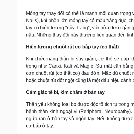
Móng tay thay đổi có thể là manh mối quan trọng v
Nails), khi phần lớn móng tay có màu trắng đục, 
tay có hiện tượng "nửa trăng", với nửa dưới gần 
nâu. Những thay đổi này thường liên quan đến tình
Hiện tượng chuột rút cơ bắp tay (co thắt)
Khi chức năng thận bị suy giảm, cơ thể sẽ gặp kh
trọng như Canxi, Kali và Magie. Sự mất cân bằng 
cơn chuột rút (co thắt cơ) đau đớn. Mặc dù chuột 
hoặc chuột rút đột ngột cũng là một dấu hiệu cảnh b
Cảm giác tê bì, kim châm ở bàn tay
Thận yếu không loại bỏ được độc tố tích tụ trong 
bệnh thần kinh ngoại vi (Peripheral Neuropathy).
ngứa ran ở bàn tay và ngón tay. Nếu không được 
cơ bắp ở tay.