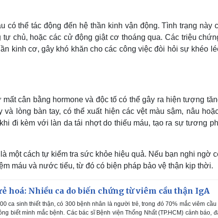
áu có thể tác động đến hệ thần kinh vận động. Tình trạng này 
g tự chủ, hoặc các cử động giật cơ thoáng qua. Các triệu chứn
n kinh cơ, gây khó khăn cho các công việc đòi hỏi sự khéo lé
ự mất cân bằng hormone và độc tố có thể gây ra hiện tượng tăn
ay và lòng bàn tay, có thể xuất hiện các vệt màu sậm, nâu hoặ
hi đi kèm với làn da tái nhợt do thiếu máu, tạo ra sự tương p
y là một cách tự kiểm tra sức khỏe hiệu quả. Nếu bạn nghi ngờ 
iệm máu và nước tiểu, từ đó có biện pháp bảo vệ thận kịp th
rẻ hoá: Nhiều ca do biến chứng từ viêm cầu thận IgA
0 ca sinh thiết thận, có 300 bệnh nhân là người trẻ, trong đó 70% mắc viêm cầu
ông biết mình mắc bệnh. Các bác sĩ Bệnh viện Thống Nhất (TP.HCM) cảnh báo, đ