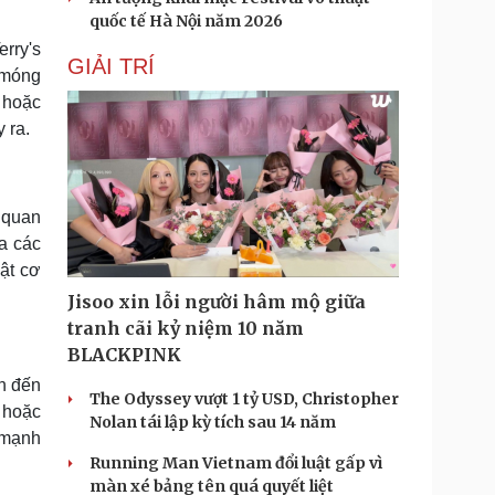
quốc tế Hà Nội năm 2026
erry's
GIẢI TRÍ
 móng
 hoặc
 ra.
 quan
a các
iật cơ
Jisoo xin lỗi người hâm mộ giữa
tranh cãi kỷ niệm 10 năm
BLACKPINK
ẫn đến
The Odyssey vượt 1 tỷ USD, Christopher
 hoặc
Nolan tái lập kỳ tích sau 14 năm
 mạnh
Running Man Vietnam đổi luật gấp vì
màn xé bảng tên quá quyết liệt