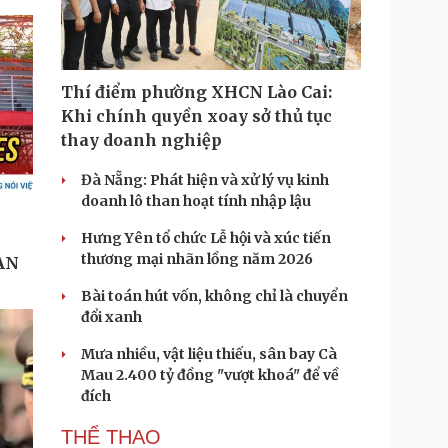
Thí điểm phường XHCN Lào Cai:
Khi chính quyền xoay sở thủ tục
thay doanh nghiệp
Đà Nẵng: Phát hiện và xử lý vụ kinh
doanh lô than hoạt tính nhập lậu
Hưng Yên tổ chức Lễ hội và xúc tiến
thương mại nhãn lồng năm 2026
Bài toán hút vốn, không chỉ là chuyển
đổi xanh
Mưa nhiều, vật liệu thiếu, sân bay Cà
Mau 2.400 tỷ đồng "vượt khoá" để về
đích
THỂ THAO