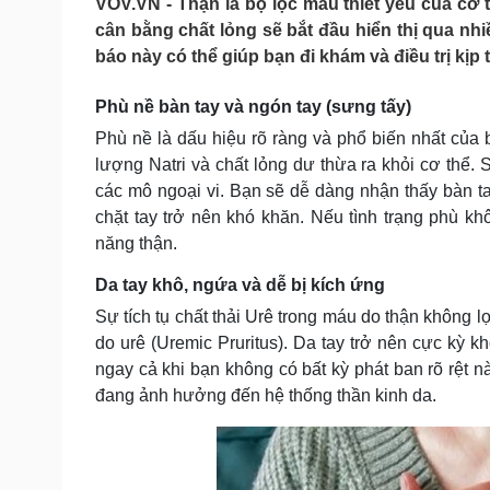
VOV.VN - Thận là bộ lọc máu thiết yếu của cơ 
Tin nóng
Việt Nam
cân bằng chất lỏng sẽ bắt đầu hiển thị qua nhi
Tư vấn luật
Phân tích
báo này có thể giúp bạn đi khám và điều trị kịp 
Phù nề bàn tay và ngón tay (sưng tấy)
Sức khỏe
Đời sống
Phù nề là dấu hiệu rõ ràng và phổ biến nhất của 
Dinh dưỡng - món ngon
Nhà đẹp
lượng Natri và chất lỏng dư thừa ra khỏi cơ thể. 
Cây thuốc
Blog
các mô ngoại vi. Bạn sẽ dễ dàng nhận thấy bàn ta
Sản phụ khoa
Tình yêu - Gia đình
chặt tay trở nên khó khăn. Nếu tình trạng phù 
Nhi khoa
Nam khoa
năng thận.
Làm đẹp - giảm cân
Da tay khô, ngứa và dễ bị kích ứng
Phòng mạch online
Ăn sạch sống khỏe
Sự tích tụ chất thải Urê trong máu do thận không 
do urê (Uremic Pruritus). Da tay trở nên cực kỳ k
Cải chính
ngay cả khi bạn không có bất kỳ phát ban rõ rệt 
đang ảnh hưởng đến hệ thống thần kinh da.