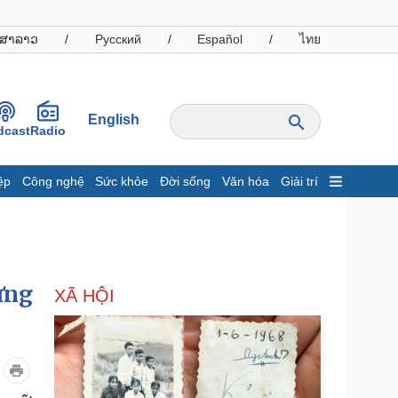
ສາລາວ
/
Русский
/
Español
/
ไทย
English
dcast
Radio
ệp
Công nghệ
Sức khỏe
Đời sống
Văn hóa
Giải trí
inh tế
Thị trường
ất động sản
Giá vàng
hởi nghiệp
Tiêu dùng
Tỷ giá
ưng
XÃ HỘI
Chứng khoán
Giá cà phê
oanh nghiệp
Công nghệ
hông tin doanh nghiệp
Sành điệu