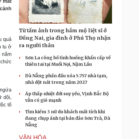
ự mất
Doanh nghiệp 24h
Tin Công nghệ
 cảnh
Doanh nhân
Trải nghiệm
ì cộng đồng
Chuyển đổi số
Từ tấm ảnh trong hầm mộ liệt sĩ ở
u lịch
Podcast
Đồng Nai, gia đình ở Phú Thọ nhận
u quả
Tư vấn
Câu chuyện thời sự
ra người thân
h tụ ở
Săn Tour
Đọc truyện đêm khuya
c nắm
heck-in
Cửa sổ tình yêu
Sơn La công bố tình huống khẩn cấp về
 chức
Kể chuyện cho bé
thiên tai tại Muổi Nọi, Nậm Lầu
Hạt giống tâm hồn
Đà Nẵng phấn đấu xóa 5.757 nhà tạm,
nhà dột nát trong năm 2027
g ngứa
Áp thấp nhiệt đới suy yếu, Vịnh Bắc Bộ
ữ dội,
vẫn có gió mạnh
ộc tố
Tìm kiếm 3 nữ du khách mất tích khi
đang chụp ảnh tại bán đảo Sơn Trà, Đà
Nẵng
VĂN HÓA