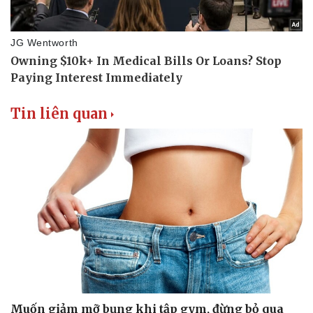
Thể thao
Ô tô - Xe máy
Bóng đá
Ô tô
Lịch thi đấu bóng đá
Xe máy
Thế giới thể thao
Tư vấn
eSports
Hậu trường
Tin liên quan
Muốn giảm mỡ bụng khi tập gym, đừng bỏ qua