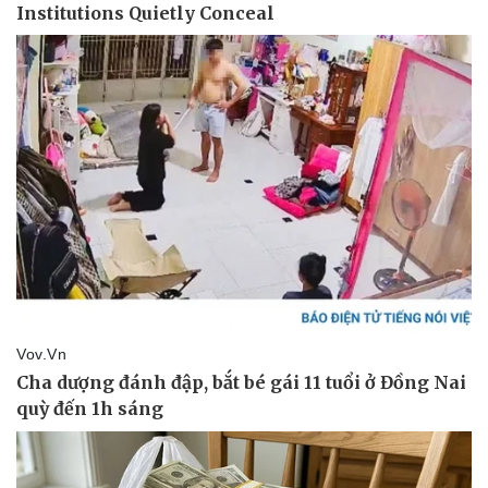
Vụ án
Vũ khí
Tin nóng
Việt Nam
Tư vấn luật
Phân tích