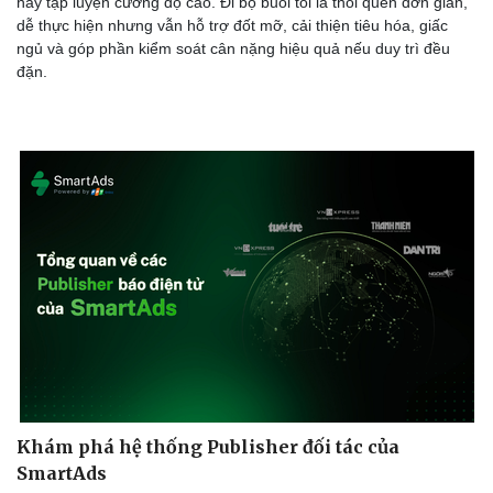
hay tập luyện cường độ cao. Đi bộ buổi tối là thói quen đơn giản,
dễ thực hiện nhưng vẫn hỗ trợ đốt mỡ, cải thiện tiêu hóa, giấc
ngủ và góp phần kiểm soát cân nặng hiệu quả nếu duy trì đều
đặn.
Doanh nghiệp
Công nghệ
Thông tin doanh nghiệp
Sành điệu
Doanh nghiệp 24h
Tin Công nghệ
Doanh nhân
Trải nghiệm
Vì cộng đồng
Chuyển đổi số
Khám phá hệ thống Publisher đối tác của
SmartAds