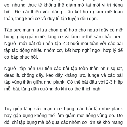
eo, nhưng thực tế không thể giảm mỡ tại một vị trí riêng
biệt. Để cải thiện vóc dáng, cần kết hợp giảm mỡ toàn
thân, tăng khối cơ và duy trì tập luyện đều đặn.
Tập sức mạnh là lựa chọn phù hợp cho người gầy có mỡ
bụng, giúp giảm mỡ, tăng cơ và làm cơ thể săn chắc hơn.
Người mới bắt đầu nên tập 2-3 buổi mỗi tuần với các bài
tập tác động nhiều nhóm cơ, kết hợp nghỉ ngơi hợp lý để
cơ bắp phục hồi.
Người tập nên ưu tiên các bài tập toàn thân như squat,
deadlift, chống đẩy, kéo dây kháng lực, lunge và các bài
tập vùng thân giữa như plank. Có thể bắt đầu với 2-3 hiệp
mỗi bài, tăng dần cường độ khi cơ thể thích nghi.
Tuy giúp tăng sức mạnh cơ bụng, các bài tập như plank
hay gập bụng không thể làm giảm mỡ riêng vùng eo. Do
đó, chỉ tập bụng mà bỏ qua các nhóm cơ lớn sẽ khó mang