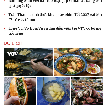
Running Man Vietnam đổi luật gấp vì màn xé bảng tên
quá quyết liệt
Trấn Thành chính thức khai máy phim Tết 2027, cái tên
“Em” gây tò mò
Long Vũ, Võ Hoài Vũ và dàn diễn viên trẻ VTV có bố mẹ
nổi tiếng
DU LỊCH
Văn hóa
Giải trí
Sân khấu - Điện ảnh
Nghệ sĩ
Văn học
Thời trang
Âm nhạc
Sao Việt
Di sản