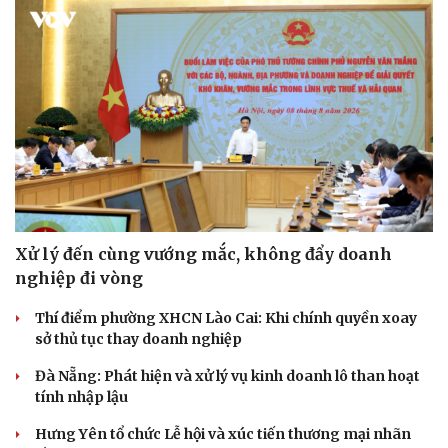
Xử lý đến cùng vướng mắc, không đẩy doanh
nghiệp đi vòng
Thí điểm phường XHCN Lào Cai: Khi chính quyền xoay
sở thủ tục thay doanh nghiệp
Du lịch
Podcast
Đà Nẵng: Phát hiện và xử lý vụ kinh doanh lô than hoạt
Tư vấn
Câu chuyện thời sự
tính nhập lậu
Săn Tour
Đọc truyện đêm khuya
check-in
Cửa sổ tình yêu
Hưng Yên tổ chức Lễ hội và xúc tiến thương mại nhãn
Kể chuyện cho bé