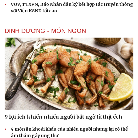
VOV, TTXVN, Báo Nhân dân ký kết hợp tác truyền thông
với Viện KSND tối cao
DINH DƯỠNG - MÓN NGON
9 lợi ích khiến nhiều người bất ngờ từ thịt ếch
4 món ăn khoái khẩu của nhiều người nhưng lại có thể
âm thầm gây ung thư