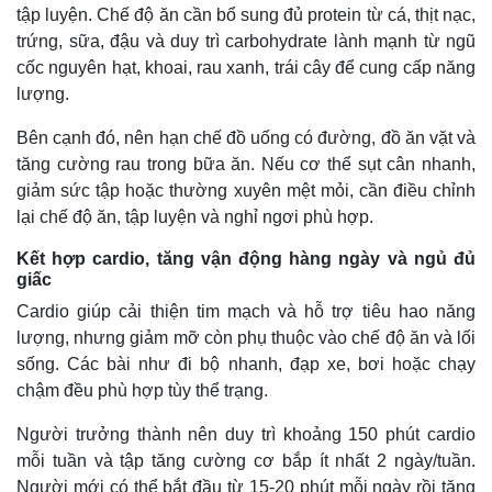
tập luyện. Chế độ ăn cần bổ sung đủ protein từ cá, thịt nạc,
trứng, sữa, đậu và duy trì carbohydrate lành mạnh từ ngũ
cốc nguyên hạt, khoai, rau xanh, trái cây để cung cấp năng
lượng.
Bên cạnh đó, nên hạn chế đồ uống có đường, đồ ăn vặt và
tăng cường rau trong bữa ăn. Nếu cơ thể sụt cân nhanh,
giảm sức tập hoặc thường xuyên mệt mỏi, cần điều chỉnh
lại chế độ ăn, tập luyện và nghỉ ngơi phù hợp.
Kết hợp cardio, tăng vận động hàng ngày và ngủ đủ
giấc
Cardio giúp cải thiện tim mạch và hỗ trợ tiêu hao năng
Thế giới
Multimedia
lượng, nhưng giảm mỡ còn phụ thuộc vào chế độ ăn và lối
Quan sát
Video
sống. Các bài như đi bộ nhanh, đạp xe, bơi hoặc chạy
Cuộc sống đó đây
Ảnh
chậm đều phù hợp tùy thể trạng.
Hồ sơ
E-Magazine
Infographic
Người trưởng thành nên duy trì khoảng 150 phút cardio
mỗi tuần và tập tăng cường cơ bắp ít nhất 2 ngày/tuần.
Người mới có thể bắt đầu từ 15-20 phút mỗi ngày rồi tăng