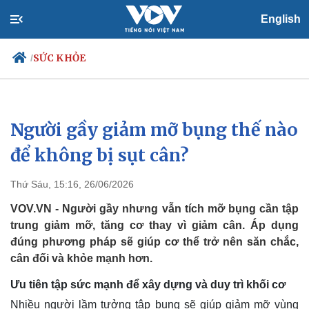
English
SỨC KHỎE
/
Người gầy giảm mỡ bụng thế nào
Chính trị
Xã hội
Đảng
Tin 24h
để không bị sụt cân?
Tổ chức nhân sự
Dự báo thời tiết
Quốc hội
Giáo dục
Thứ Sáu, 15:16, 26/06/2026
Nhận diện sự thật
Dấu ấn VOV
Việc làm
VOV.VN - Người gầy nhưng vẫn tích mỡ bụng cần tập
Biển đảo
trung giảm mỡ, tăng cơ thay vì giảm cân. Áp dụng
đúng phương pháp sẽ giúp cơ thể trở nên săn chắc,
cân đối và khỏe mạnh hơn.
Ưu tiên tập sức mạnh để xây dựng và duy trì khối cơ
Nhiều người lầm tưởng tập bụng sẽ giúp giảm mỡ vùng