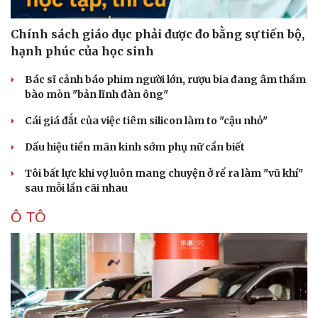
Chính sách giáo dục phải được đo bằng sự tiến bộ,
hạnh phúc của học sinh
Bác sĩ cảnh báo phim người lớn, rượu bia đang âm thầm
bào mòn "bản lĩnh đàn ông"
Cái giá đắt của việc tiêm silicon làm to "cậu nhỏ"
Dấu hiệu tiền mãn kinh sớm phụ nữ cần biết
Tôi bất lực khi vợ luôn mang chuyện ở rể ra làm "vũ khí"
sau mỗi lần cãi nhau
Ô TÔ
Cải chính