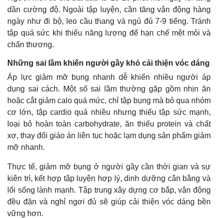
dần cường độ. Ngoài tập luyện, cần tăng vận động hàng
ngày như đi bộ, leo cầu thang và ngủ đủ 7-9 tiếng. Tránh
tập quá sức khi thiếu năng lượng để hạn chế mệt mỏi và
chấn thương.
Những sai lầm khiến người gầy khó cải thiện vóc dáng
Áp lực giảm mỡ bụng nhanh dễ khiến nhiều người áp
dụng sai cách. Một số sai lầm thường gặp gồm nhịn ăn
hoặc cắt giảm calo quá mức, chỉ tập bụng mà bỏ qua nhóm
cơ lớn, tập cardio quá nhiều nhưng thiếu tập sức mạnh,
loại bỏ hoàn toàn carbohydrate, ăn thiếu protein và chất
xơ, thay đổi giáo án liên tục hoặc lạm dụng sản phẩm giảm
mỡ nhanh.
Thực tế, giảm mỡ bụng ở người gầy cần thời gian và sự
kiên trì, kết hợp tập luyện hợp lý, dinh dưỡng cân bằng và
lối sống lành mạnh. Tập trung xây dựng cơ bắp, vận động
đều đặn và nghỉ ngơi đủ sẽ giúp cải thiện vóc dáng bền
vững hơn.