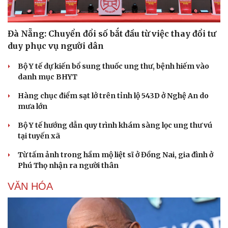
Đà Nẵng: Chuyển đổi số bắt đầu từ việc thay đổi tư
duy phục vụ người dân
Bộ Y tế dự kiến bổ sung thuốc ung thư, bệnh hiếm vào
danh mục BHYT
Sức khỏe
Đời sống
Dinh dưỡng - món ngon
Nhà đẹp
Hàng chục điểm sạt lở trên tỉnh lộ 543D ở Nghệ An do
Cây thuốc
Blog
mưa lớn
Sản phụ khoa
Tình yêu - Gia đình
Nhi khoa
Bộ Y tế hướng dẫn quy trình khám sàng lọc ung thư vú
Nam khoa
tại tuyến xã
Làm đẹp - giảm cân
Từ tấm ảnh trong hầm mộ liệt sĩ ở Đồng Nai, gia đình ở
Phòng mạch online
Phú Thọ nhận ra người thân
Ăn sạch sống khỏe
VĂN HÓA