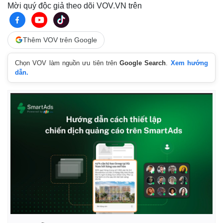
Mời quý độc giả theo dõi VOV.VN trên
Thêm VOV trên Google
Chọn VOV làm nguồn ưu tiên trên
Google Search
.
Xem hướng
dẫn.
Kinh tế
Thị trường
Bất động sản
Giá vàng
Khởi nghiệp
Tiêu dùng
Tỷ giá
Chứng khoán