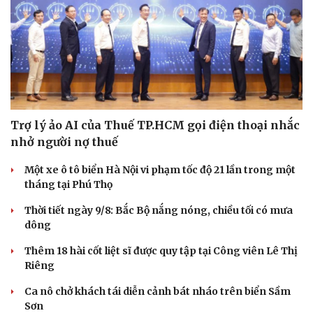
Sức khỏe
Đời sống
Dinh dưỡng - món ngon
Nhà đẹp
Trợ lý ảo AI của Thuế TP.HCM gọi điện thoại nhắc
Cây thuốc
Blog
nhở người nợ thuế
Sản phụ khoa
Tình yêu - Gia đình
Nhi khoa
Một xe ô tô biển Hà Nội vi phạm tốc độ 21 lần trong một
Nam khoa
tháng tại Phú Thọ
Làm đẹp - giảm cân
Phòng mạch online
Thời tiết ngày 9/8: Bắc Bộ nắng nóng, chiều tối có mưa
Ăn sạch sống khỏe
dông
Thêm 18 hài cốt liệt sĩ được quy tập tại Công viên Lê Thị
Riêng
Ca nô chở khách tái diễn cảnh bát nháo trên biển Sầm
Sơn