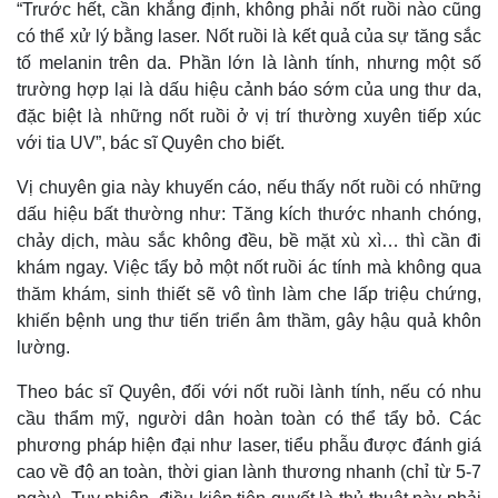
“Trước hết, cần khẳng định, không phải nốt ruồi nào cũng
có thể xử lý bằng laser. Nốt ruồi là kết quả của sự tăng sắc
tố melanin trên da. Phần lớn là lành tính, nhưng một số
trường hợp lại là dấu hiệu cảnh báo sớm của ung thư da,
đặc biệt là những nốt ruồi ở vị trí thường xuyên tiếp xúc
với tia UV”, bác sĩ Quyên cho biết.
Vị chuyên gia này khuyến cáo, nếu thấy nốt ruồi có những
dấu hiệu bất thường như: Tăng kích thước nhanh chóng,
chảy dịch, màu sắc không đều, bề mặt xù xì… thì cần đi
khám ngay. Việc tẩy bỏ một nốt ruồi ác tính mà không qua
thăm khám, sinh thiết sẽ vô tình làm che lấp triệu chứng,
khiến bệnh ung thư tiến triển âm thầm, gây hậu quả khôn
lường.
Theo bác sĩ Quyên, đối với nốt ruồi lành tính, nếu có nhu
cầu thẩm mỹ, người dân hoàn toàn có thể tẩy bỏ. Các
phương pháp hiện đại như laser, tiểu phẫu được đánh giá
cao về độ an toàn, thời gian lành thương nhanh (chỉ từ 5-7