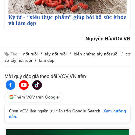
Kỷ tử - “siêu thực phẩm” giúp bồi bổ sức khỏe
và làm đẹp
Nguyễn Hà/VOV.VN
Tag:
nốt ruồi
tẩy nốt ruồi
biến chứng tẩy nốt ruồi
cơ
sở tẩy nốt ruồi
làm đẹp
Mời quý độc giả theo dõi VOV.VN trên
Thêm VOV trên Google
Kinh tế
Thị trường
Bất động sản
Giá vàng
Chọn VOV làm nguồn ưu tiên trên
Google Search
.
Xem hướng
dẫn.
Khởi nghiệp
Tiêu dùng
Tỷ giá
Chứng khoán