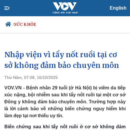
English
SỨC KHỎE
/
Nhập viện vì tẩy nốt ruồi tại cơ
Chính trị
Xã hội
Đảng
Tin 24h
sở không đảm bảo chuyên môn
Tổ chức nhân sự
Dự báo thời tiết
Quốc hội
Giáo dục
Thứ Năm, 07:08, 16/10/2025
Nhận diện sự thật
Dấu ấn VOV
Việc làm
VOV.VN - Bệnh nhân 29 tuổi (ở Hà Nội) bị viêm da tiếp
Biển đảo
xúc nặng, bội nhiễm sau khi tẩy nốt ruồi tại một cơ sở
Đông y không đảm bảo chuyên môn. Trường hợp này
là lời cảnh báo về những biến chứng nguy hiểm khi
làm đẹp tại nơi thiếu uy tín.
Biến chứng sau khi tẩy nốt ruồi ở cơ sở không đảm