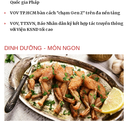
Quốc gia Pháp
VOV TP.HCM bàn cách "chạm Gen Z" trên đa nền tảng
VOV, TTXVN, Báo Nhân dân ký kết hợp tác truyền thông
với Viện KSND tối cao
DINH DƯỠNG - MÓN NGON
9 lợi ích khiến nhiều người bất ngờ từ thịt ếch