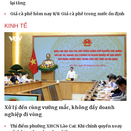
lại tăng
Giá cà phê hôm nay 8/8: Giá cà phê trong nước ổn định
KINH TẾ
Du lịch
Podcast
Tư vấn
Câu chuyện thời sự
Xử lý đến cùng vướng mắc, không đẩy doanh
Săn Tour
Đọc truyện đêm khuya
nghiệp đi vòng
check-in
Cửa sổ tình yêu
Kể chuyện cho bé
Thí điểm phường XHCN Lào Cai: Khi chính quyền xoay
Hạt giống tâm hồn