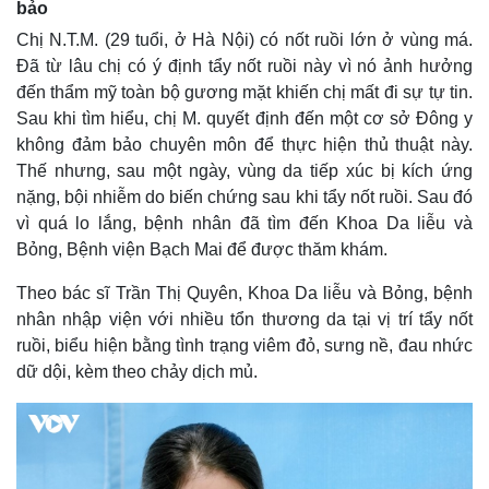
bảo
Chị N.T.M. (29 tuổi, ở Hà Nội) có nốt ruồi lớn ở vùng má.
Đã từ lâu chị có ý định tẩy nốt ruồi này vì nó ảnh hưởng
đến thẩm mỹ toàn bộ gương mặt khiến chị mất đi sự tự tin.
Sau khi tìm hiểu, chị M. quyết định đến một cơ sở Đông y
không đảm bảo chuyên môn để thực hiện thủ thuật này.
Thế nhưng, sau một ngày, vùng da tiếp xúc bị kích ứng
nặng, bội nhiễm do biến chứng sau khi tẩy nốt ruồi. Sau đó
vì quá lo lắng, bệnh nhân đã tìm đến Khoa Da liễu và
Bỏng, Bệnh viện Bạch Mai để được thăm khám.
Theo bác sĩ Trần Thị Quyên, Khoa Da liễu và Bỏng, bệnh
nhân nhập viện với nhiều tổn thương da tại vị trí tẩy nốt
ruồi, biểu hiện bằng tình trạng viêm đỏ, sưng nề, đau nhức
dữ dội, kèm theo chảy dịch mủ.