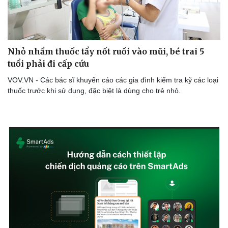
Doanh nghiệp
Công nghệ
Nhỏ nhầm thuốc tẩy nốt ruồi vào mũi, bé trai 5
Thông tin doanh nghiệp
Sành điệu
tuổi phải đi cấp cứu
Doanh nghiệp 24h
Tin Công nghệ
Doanh nhân
Trải nghiệm
VOV.VN - Các bác sĩ khuyến cáo các gia đình kiểm tra kỹ các loại
Vì cộng đồng
Chuyển đổi số
thuốc trước khi sử dụng, đặc biệt là dùng cho trẻ nhỏ.