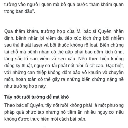
tưởng vào người quen mà bỏ qua bước thăm khám quan
trọng ban đầu”.
Qua thăm khám, trường hợp của M. bác sĩ Quyên nhận
định, bệnh nhân bị viêm da tiếp xúc kích ứng bội nhiễm
sau thủ thuật laser và bôi thuốc không rõ loại. Biến chứng
tại chỗ mà bệnh nhân có thể gặp phải bao gồm kích ứng,
tăng sắc tố sau viêm và sẹo xấu. Nếu thực hiện không
đúng kỹ thuật, nguy cơ tái phát nốt ruồi là rất cao. Đặc biệt,
với những can thiệp không đảm bảo vô khuẩn và chuyên
môn, hoàn toàn có thể gây ra những biến chứng nặng nề
Thế giới
Multimedia
như trường hợp này.
Quan sát
Video
Cuộc sống đó đây
Ảnh
Tẩy nốt ruồi tưởng dễ mà khó
Hồ sơ
E-Magazine
Theo bác sĩ Quyên, tẩy nốt ruồi không phải là một phương
Infographic
pháp quá phức tạp nhưng nó tiềm ẩn nhiều nguy cơ nếu
không được thực hiện một cách bài bản.