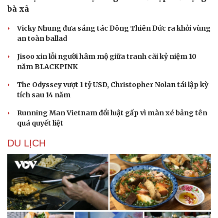
bà xã
Vicky Nhung đưa sáng tác Đông Thiên Đức ra khỏi vùng
an toàn ballad
Jisoo xin lỗi người hâm mộ giữa tranh cãi kỷ niệm 10
năm BLACKPINK
The Odyssey vượt 1 tỷ USD, Christopher Nolan tái lập kỳ
tích sau 14 năm
Running Man Vietnam đổi luật gấp vì màn xé bảng tên
quá quyết liệt
Văn hóa
Giải trí
DU LỊCH
Sân khấu - Điện ảnh
Nghệ sĩ
Văn học
Thời trang
Âm nhạc
Sao Việt
Di sản