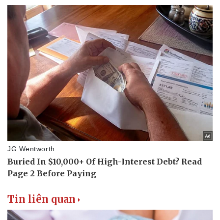
Thể thao
Ô tô - Xe máy
Bóng đá
Ô tô
Lịch thi đấu bóng đá
Xe máy
Thế giới thể thao
Tư vấn
eSports
Hậu trường
Tin liên quan