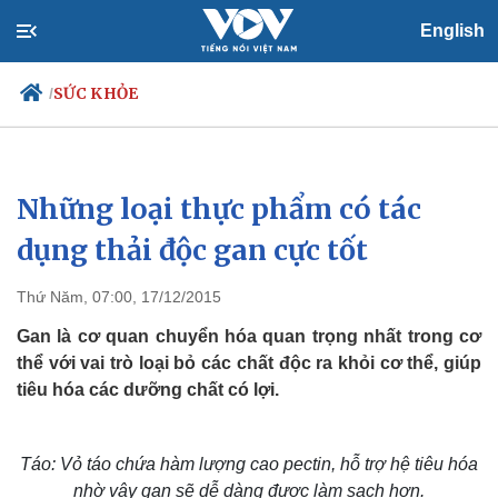
English
SỨC KHỎE
/
Những loại thực phẩm có tác
Chính trị
Xã hội
Đảng
Tin 24h
dụng thải độc gan cực tốt
Tổ chức nhân sự
Dự báo thời tiết
Quốc hội
Giáo dục
Thứ Năm, 07:00, 17/12/2015
Nhận diện sự thật
Dấu ấn VOV
Việc làm
Gan là cơ quan chuyển hóa quan trọng nhất trong cơ
Biển đảo
thể với vai trò loại bỏ các chất độc ra khỏi cơ thể, giúp
tiêu hóa các dưỡng chất có lợi.
Táo: Vỏ táo chứa hàm lượng cao pectin, hỗ trợ hệ tiêu hóa
nhờ vậy gan sẽ dễ dàng được làm sạch hơn.