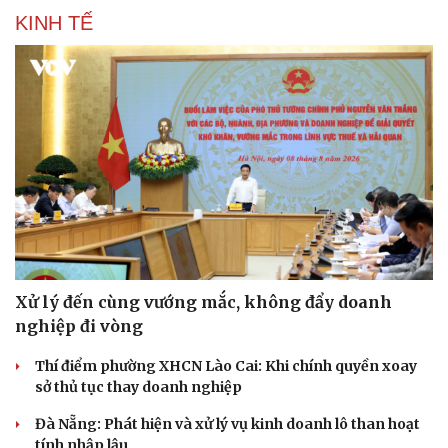
KINH TẾ
Xử lý đến cùng vướng mắc, không đẩy doanh
nghiệp đi vòng
Thí điểm phường XHCN Lào Cai: Khi chính quyền xoay
Du lịch
Podcast
sở thủ tục thay doanh nghiệp
Tư vấn
Câu chuyện thời sự
Săn Tour
Đọc truyện đêm khuya
Đà Nẵng: Phát hiện và xử lý vụ kinh doanh lô than hoạt
check-in
Cửa sổ tình yêu
tính nhập lậu