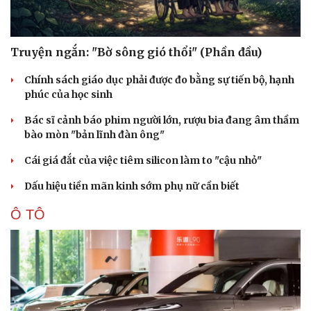
Truyện ngắn: "Bờ sông gió thổi" (Phần đầu)
Chính sách giáo dục phải được đo bằng sự tiến bộ, hạnh
phúc của học sinh
Bác sĩ cảnh báo phim người lớn, rượu bia đang âm thầm
bào mòn "bản lĩnh đàn ông"
Cái giá đắt của việc tiêm silicon làm to "cậu nhỏ"
Dấu hiệu tiền mãn kinh sớm phụ nữ cần biết
Ô TÔ
Cải chính