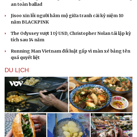
an toàn ballad
Jisoo xin lỗi người hâm mộ giữa tranh cãi kỷ niệm 10
năm BLACKPINK
The Odyssey vượt 1 tỷ USD, Christopher Nolan tái lập kỳ
tích sau 14 năm
Running Man Vietnam đổi luật gấp vì màn xé bảng tên
quá quyết liệt
DU LỊCH
Văn hóa
Giải trí
Sân khấu - Điện ảnh
Nghệ sĩ
Văn học
Thời trang
Âm nhạc
Sao Việt