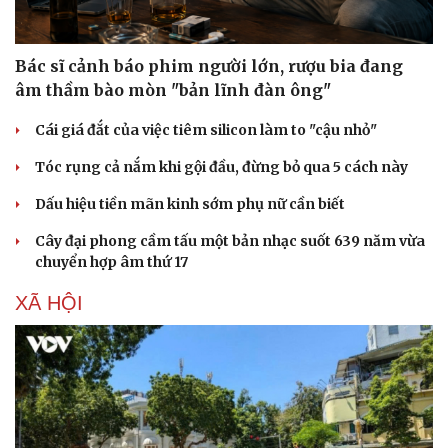
Bác sĩ cảnh báo phim người lớn, rượu bia đang
âm thầm bào mòn "bản lĩnh đàn ông"
Cái giá đắt của việc tiêm silicon làm to "cậu nhỏ"
Tóc rụng cả nắm khi gội đầu, đừng bỏ qua 5 cách này
Dấu hiệu tiền mãn kinh sớm phụ nữ cần biết
Cây đại phong cầm tấu một bản nhạc suốt 639 năm vừa
chuyển hợp âm thứ 17
XÃ HỘI