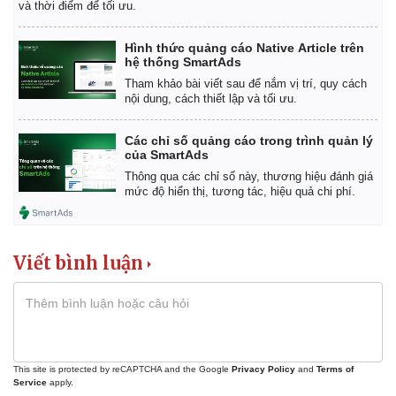
và thời điểm để tối ưu.
Hình thức quảng cáo Native Article trên
hệ thống SmartAds
Tham khảo bài viết sau để nắm vị trí, quy cách
nội dung, cách thiết lập và tối ưu.
Các chỉ số quảng cáo trong trình quản lý
của SmartAds
Thông qua các chỉ số này, thương hiệu đánh giá
mức độ hiển thị, tương tác, hiệu quả chi phí.
Kinh tế
Thị trường
Bất động sản
Giá vàng
Khởi nghiệp
Tiêu dùng
Viết bình luận
Tỷ giá
Chứng khoán
Giá cà phê
This site is protected by reCAPTCHA and the Google
Privacy Policy
and
Terms of
Service
apply.