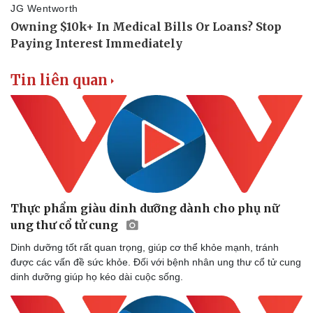
Tin liên quan
Thể thao
Ô tô - Xe máy
Bóng đá
Ô tô
Lịch thi đấu bóng đá
Xe máy
Thực phẩm giàu dinh dưỡng dành cho phụ nữ
Thế giới thể thao
Tư vấn
ung thư cổ tử cung
eSports
Dinh dưỡng tốt rất quan trọng, giúp cơ thể khỏe mạnh, tránh
Hậu trường
được các vấn đề sức khỏe. Đối với bệnh nhân ung thư cổ tử cung
dinh dưỡng giúp họ kéo dài cuộc sống.