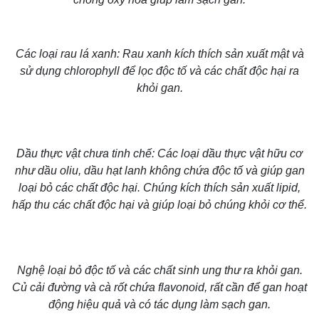
Các loại rau lá xanh: Rau xanh kích thích sản xuất mật và
sử dụng chlorophyll để lọc độc tố và các chất độc hại ra
khỏi gan.
Dầu thực vật chưa tinh chế: Các loại dầu thực vật hữu cơ
Thế giới
Multimedia
như dầu oliu, dầu hạt lanh không chứa độc tố và giúp gan
Quan sát
Video
loại bỏ các chất độc hại. Chúng kích thích sản xuất lipid,
Cuộc sống đó đây
Ảnh
hấp thu các chất độc hại và giúp loại bỏ chúng khỏi cơ thể.
Hồ sơ
E-Magazine
Infographic
Nghệ loại bỏ độc tố và các chất sinh ung thư ra khỏi gan.
Củ cải đường và cà rốt chứa flavonoid, rất cần để gan hoạt
động hiệu quả và có tác dụng làm sạch gan.