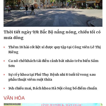
Thời tiết ngày 9/8: Bắc Bộ nắng nóng, chiều tối có
mưa dông
Thêm 18 hài cốt liệt sĩ được quy tập tại Công viên Lê Thị
Riêng
Ca nô chở khách tái diễn cảnh bát nháo trên biển Sầm
Sơn
Sức khỏe
Đời sống
Dinh dưỡng - món ngon
Nhà đẹp
Sự cố y khoa tại Phú Thọ: Bệnh nhi 8 tuổi tử vong sau
Cây thuốc
Blog
phẫu thuật viêm ruột thừa
Sản phụ khoa
Tình yêu - Gia đình
Nhi khoa
14h chiều mai, Bách khoa Hà Nội công bố điểm chuẩn
Nam khoa
Làm đẹp - giảm cân
VĂN HÓA
Phòng mạch online