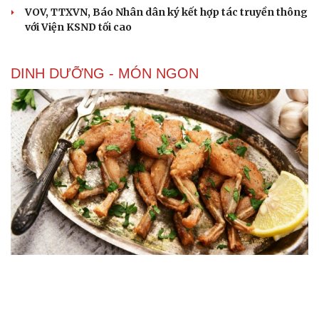
VOV, TTXVN, Báo Nhân dân ký kết hợp tác truyền thông
với Viện KSND tối cao
DINH DƯỠNG - MÓN NGON
9 lợi ích khiến nhiều người bất ngờ từ thịt ếch
4 món ăn khoái khẩu của nhiều người nhưng lại có thể
âm thầm gây ung thư