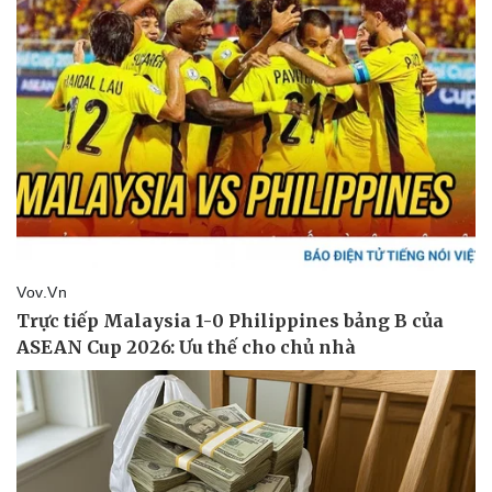
Pháp luật
Quân sự - Quốc phòng
Vụ án
Vũ khí
Tin nóng
Việt Nam
Tư vấn luật
Phân tích