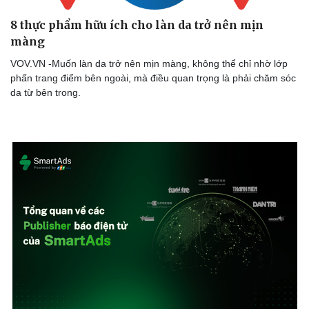
8 thực phẩm hữu ích cho làn da trở nên mịn
màng
VOV.VN -Muốn làn da trở nên mịn màng, không thể chỉ nhờ lớp
phấn trang điểm bên ngoài, mà điều quan trọng là phải chăm sóc
da từ bên trong.
Doanh nghiệp
Công nghệ
Thông tin doanh nghiệp
Sành điệu
Doanh nghiệp 24h
Tin Công nghệ
Doanh nhân
Trải nghiệm
Vì cộng đồng
Chuyển đổi số