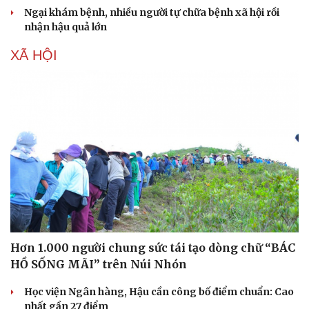
Ngại khám bệnh, nhiều người tự chữa bệnh xã hội rồi
nhận hậu quả lớn
XÃ HỘI
Hơn 1.000 người chung sức tái tạo dòng chữ “BÁC
HỒ SỐNG MÃI” trên Núi Nhón
Học viện Ngân hàng, Hậu cần công bố điểm chuẩn: Cao
nhất gần 27 điểm