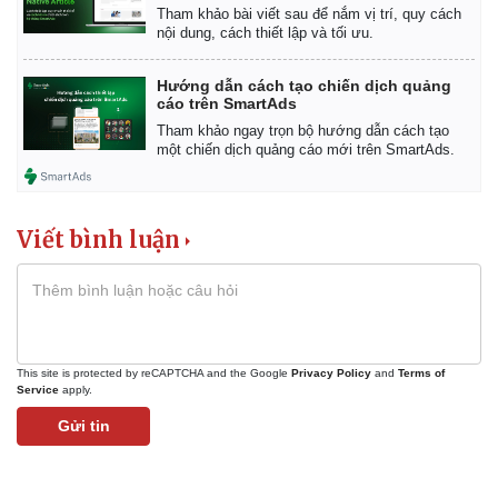
Tham khảo bài viết sau để nắm vị trí, quy cách
nội dung, cách thiết lập và tối ưu.
Hướng dẫn cách tạo chiến dịch quảng
cáo trên SmartAds
Tham khảo ngay trọn bộ hướng dẫn cách tạo
một chiến dịch quảng cáo mới trên SmartAds.
Viết bình luận
Kinh tế
Thị trường
Bất động sản
Giá vàng
Khởi nghiệp
Tiêu dùng
This site is protected by reCAPTCHA and the Google
Privacy Policy
and
Terms of
Tỷ giá
Service
apply.
Chứng khoán
Giá cà phê
Gửi tin