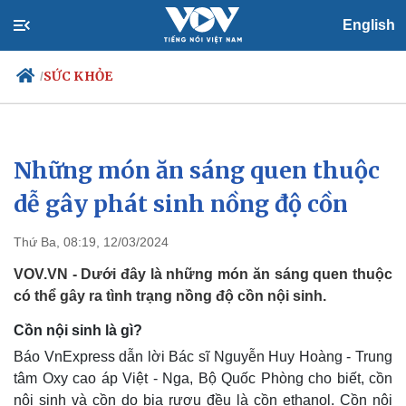
English
SỨC KHỎE
/
Những món ăn sáng quen thuộc
Chính trị
Xã hội
Đảng
Tin 24h
dễ gây phát sinh nồng độ cồn
Tổ chức nhân sự
Dự báo thời tiết
Quốc hội
Giáo dục
Thứ Ba, 08:19, 12/03/2024
Nhận diện sự thật
Dấu ấn VOV
Việc làm
VOV.VN - Dưới đây là những món ăn sáng quen thuộc
Biển đảo
có thể gây ra tình trạng nồng độ cồn nội sinh.
Cồn nội sinh là gì?
Báo VnExpress dẫn lời Bác sĩ Nguyễn Huy Hoàng - Trung
tâm Oxy cao áp Việt - Nga, Bộ Quốc Phòng cho biết, cồn
nội sinh và cồn do bia rượu đều là cồn ethanol. Cồn nội