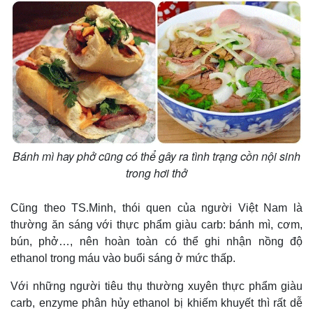
Bánh mì hay phở cũng có thể gây ra tình trạng cồn nội sinh
trong hơi thở
Thế giới
Multimedia
Quan sát
Video
Cũng theo TS.Minh, thói quen của người Việt Nam là
Cuộc sống đó đây
Ảnh
Hồ sơ
E-Magazine
thường ăn sáng với thực phẩm giàu carb: bánh mì, cơm,
Infographic
bún, phở…, nên hoàn toàn có thể ghi nhận nồng độ
ethanol trong máu vào buổi sáng ở mức thấp.
Với những người tiêu thụ thường xuyên thực phẩm giàu
carb, enzyme phân hủy ethanol bị khiếm khuyết thì rất dễ