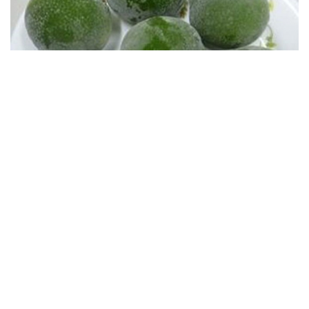
Vỏ chanh đông lạnh có tác dụng gì? Sự thật có thể
khiến bạn bất ngờ
Vị thuốc quý cực sẵn, bổ dưỡng chẳng kém nhân sâm, tổ
yến
Tưởng chỉ là cỏ dại, những cây mọc ven đường này lại
được dùng làm thuốc
Cây thuốc quý mọc dại khắp nơi, từ lá đến quả đều cực bổ