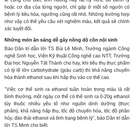
hoặc cơ địa của từng người, chỉ gặp ở một số người có
bệnh lý tiêu hóa, ngưỡng cũng rất nhỏ. Những trường hợp
như vậy có thể yêu cầu xét nghiệm máu, kết quả sẽ chính
xác tuyệt đối.
Những món ăn sáng dễ gây nồng độ cồn nội sinh
Báo Dân trí dẫn lời TS Bùi Lê Minh, Trưởng ngành Công
nghệ Sinh học, Viện Kỹ thuật Công nghệ cao NTT, Trường
Đại học Nguyễn Tất Thành cho hay, khi tiêu thụ thực phẩm
có tỷ lệ lớn carbohydrate (giàu carb) thì khả năng chuyển
hóa thành ethanol sau khi hấp thụ vào cơ thể cao.
"Việc cơ thể sinh ra ethanol tuần hoàn trong máu là rất
bình thường, một ngày cơ thể có thể sinh ra 0-20g ethanol
tùy thuộc nhiều yếu tố như nguồn dinh dưỡng (thực
phẩm), khả năng hấp thụ, tốc độ chuyển hóa, tốc độ phân
hủy, đào thải ethanol và tình trạng bệnh lý", báo Dân trí dẫn
lời TS Minh cho biết.