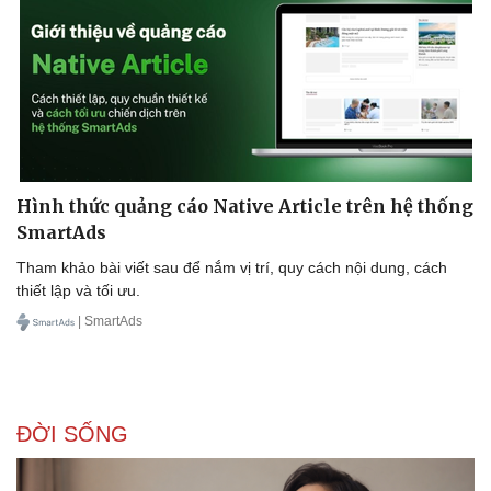
Hình thức quảng cáo Native Article trên hệ thống
SmartAds
Tham khảo bài viết sau để nắm vị trí, quy cách nội dung, cách
thiết lập và tối ưu.
| SmartAds
Doanh nghiệp
Công nghệ
Thông tin doanh nghiệp
Sành điệu
ĐỜI SỐNG
Doanh nghiệp 24h
Tin Công nghệ
Doanh nhân
Trải nghiệm
Vì cộng đồng
Chuyển đổi số