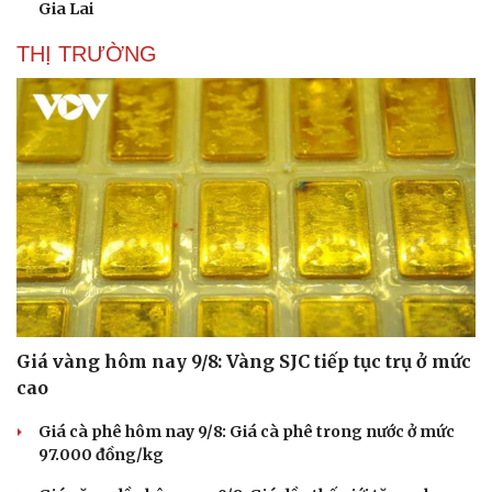
Gia Lai
Văn hóa
Giải trí
THỊ TRƯỜNG
Sân khấu - Điện ảnh
Nghệ sĩ
Văn học
Thời trang
Âm nhạc
Sao Việt
Di sản
Giá vàng hôm nay 9/8: Vàng SJC tiếp tục trụ ở mức
cao
Giá cà phê hôm nay 9/8: Giá cà phê trong nước ở mức
97.000 đồng/kg