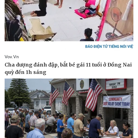
Pháp luật
Quân sự - Quốc phòng
Vụ án
Vũ khí
Tin nóng
Việt Nam
Tư vấn luật
Phân tích