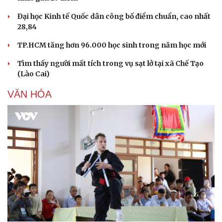
Đại học Kinh tế Quốc dân công bố điểm chuẩn, cao nhất
28,84
TP.HCM tăng hơn 96.000 học sinh trong năm học mới
Tìm thấy người mất tích trong vụ sạt lở tại xã Chế Tạo
(Lào Cai)
VĂN HÓA
Sức khỏe
Đời sống
Dinh dưỡng - món ngon
Nhà đẹp
Cây thuốc
Blog
Sản phụ khoa
Tình yêu - Gia đình