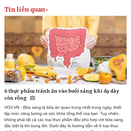
Tin liên quan
6 thực phẩm tránh ăn vào buổi sáng khi dạ dày
Thể thao
Ô tô - Xe máy
còn rỗng
Bóng đá
Ô tô
Lịch thi đấu bóng đá
Xe máy
VOV.VN - Bữa sáng là bữa ăn quan trọng nhất trong ngày, thiết
Thế giới thể thao
Tư vấn
lập mức năng lượng và sức khỏe tổng thể của bạn. Tuy nhiên,
eSports
không phải tất cả các loại thực phẩm đều phù hợp với bữa sáng,
Hậu trường
đặc biệt là khi bụng đói. Dưới đây là hướng dẫn về 6 loại thực