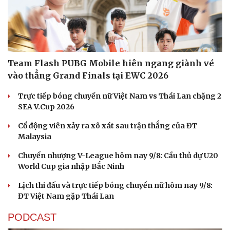
Du lịch
Podcast
Tư vấn
Câu chuyện thời sự
Săn Tour
Đọc truyện đêm khuya
Team Flash PUBG Mobile hiên ngang giành vé
check-in
Cửa sổ tình yêu
Kể chuyện cho bé
vào thẳng Grand Finals tại EWC 2026
Hạt giống tâm hồn
Trực tiếp bóng chuyền nữ Việt Nam vs Thái Lan chặng 2
SEA V.Cup 2026
Cổ động viên xảy ra xô xát sau trận thắng của ĐT
Malaysia
Chuyển nhượng V-League hôm nay 9/8: Cầu thủ dự U20
World Cup gia nhập Bắc Ninh
Lịch thi đấu và trực tiếp bóng chuyền nữ hôm nay 9/8:
ĐT Việt Nam gặp Thái Lan
PODCAST