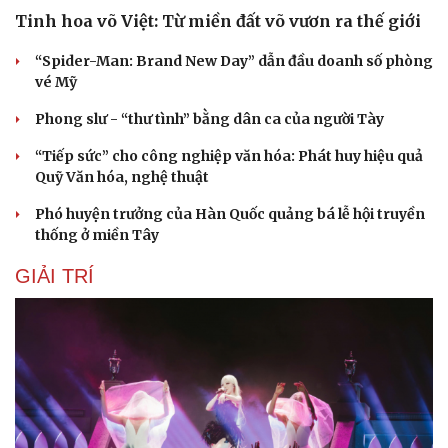
Nhi khoa
Tinh hoa võ Việt: Từ miền đất võ vươn ra thế giới
Nam khoa
Làm đẹp - giảm cân
“Spider-Man: Brand New Day” dẫn đầu doanh số phòng
Phòng mạch online
vé Mỹ
Ăn sạch sống khỏe
Phong slư - “thư tình” bằng dân ca của người Tày
“Tiếp sức” cho công nghiệp văn hóa: Phát huy hiệu quả
Quỹ Văn hóa, nghệ thuật
Phó huyện trưởng của Hàn Quốc quảng bá lễ hội truyền
thống ở miền Tây
GIẢI TRÍ