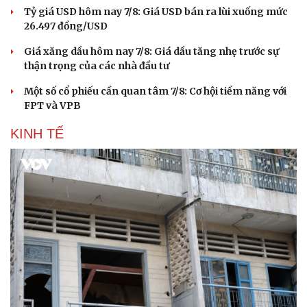
Tỷ giá USD hôm nay 7/8: Giá USD bán ra lùi xuống mức
26.497 đồng/USD
Giá xăng dầu hôm nay 7/8: Giá dầu tăng nhẹ trước sự
thận trọng của các nhà đầu tư
Một số cổ phiếu cần quan tâm 7/8: Cơ hội tiềm năng với
FPT và VPB
KINH TẾ
Du lịch
Podcast
Tư vấn
Câu chuyện thời sự
Săn Tour
Đọc truyện đêm khuya
check-in
Cửa sổ tình yêu
Kể chuyện cho bé