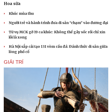
Hoa sữa
Khúc mùa thu
Người trẻ và hành trình đưa di sản “chạm” vào đương đại
Từ vụ MCK gỡ 19 ca khúc: Không thể gây sốc rồi chỉ xin
lỗi là xong
Hà Nội sắp cải tạo 131 vòm cầu đá: Đánh thức di sản giữa
lòng phố cổ
GIẢI TRÍ