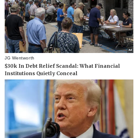
Vụ án
Vũ khí
Tin nóng
Việt Nam
Tư vấn luật
Phân tích