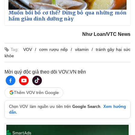
Muốn bồi bổ cơ thể? Đừng bỏ qua những món
hầm giàu dinh dưỡng này
Như Loan/VTC News
Tag:
VOV
cơm rượu nếp
vitamin
tránh gây hại sức
khỏe
Mời quý độc giả theo dõi VOV.VN trên
Thêm VOV trên Google
Kinh tế
Thị trường
Chọn VOV làm nguồn ưu tiên trên
Google Search
.
Xem hướng
dẫn.
Bất động sản
Giá vàng
Khởi nghiệp
Tiêu dùng
Tỷ giá
Chứng khoán