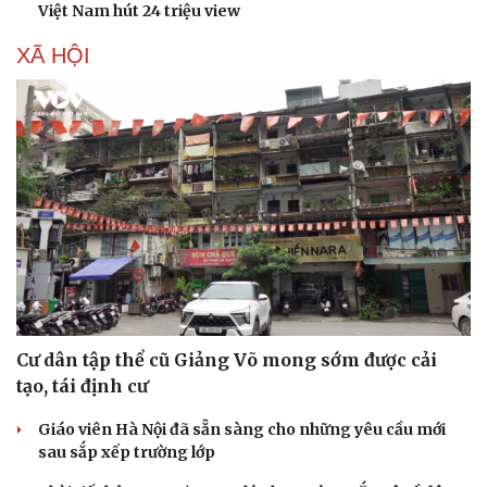
Việt Nam hút 24 triệu view
XÃ HỘI
Sức khỏe
Đời sống
Dinh dưỡng - món ngon
Nhà đẹp
Cây thuốc
Blog
Sản phụ khoa
Tình yêu - Gia đình
Nhi khoa
Nam khoa
Làm đẹp - giảm cân
Phòng mạch online
Ăn sạch sống khỏe
Cư dân tập thể cũ Giảng Võ mong sớm được cải
tạo, tái định cư
Giáo viên Hà Nội đã sẵn sàng cho những yêu cầu mới
sau sắp xếp trường lớp