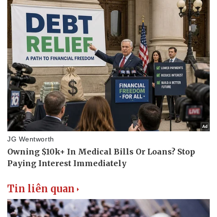
Thể thao
Ô tô - Xe máy
Bóng đá
Ô tô
Lịch thi đấu bóng đá
Xe máy
Thế giới thể thao
Tư vấn
eSports
Hậu trường
Tin liên quan