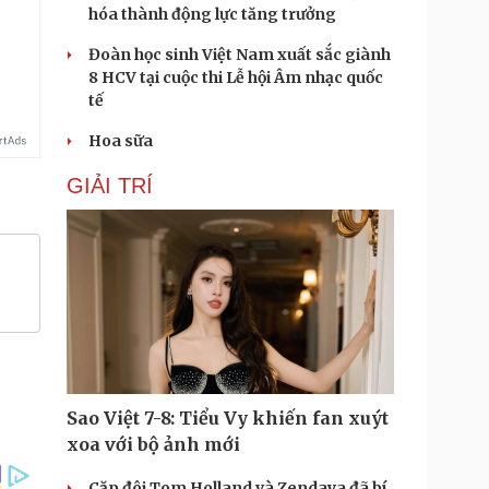
hóa thành động lực tăng trưởng
Đoàn học sinh Việt Nam xuất sắc giành
8 HCV tại cuộc thi Lễ hội Âm nhạc quốc
tế
Hoa sữa
GIẢI TRÍ
Sao Việt 7-8: Tiểu Vy khiến fan xuýt
xoa với bộ ảnh mới
Cặp đôi Tom Holland và Zendaya đã bí