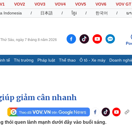
V1
VOV2
VOV3
VOV4
VOV5
VOV6
VOV GT
a Indonesia
/
日本語
/
ខ្មែរ
/
한국어
/
ພາ
Thứ Sáu, ngày 7 tháng 8 năm 2026
Po
inh tế
Thị trường
Pháp luật
Thể thao
Ô tô - Xe máy
Doanh nghi
Thế giới
Multimedia
K
Quan sát
Video
B
Cuộc sống đó đây
Ảnh
K
Hồ sơ
E-Magazine
giúp giảm cân nhanh
Infographic
Thể thao
Ô tô - Xe máy
D
ng thói quen lành mạnh dưới đây vào buổi sáng.
Bóng đá
Ô tô
T