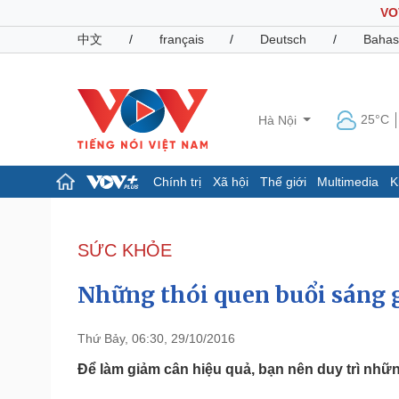
VO
中文
/
français
/
Deutsch
/
Bahas
25°C
Hà Nội
Chính trị
Xã hội
Thế giới
Multimedia
K
Chính trị
Xã hội
Đảng
Tin 24h
SỨC KHỎE
Tổ chức nhân sự
Dự báo thời tiết
Quốc hội
Giáo dục
Những thói quen buổi sáng 
Nhận diện sự thật
Dấu ấn VOV
Việc làm
Biển đảo
Thứ Bảy, 06:30, 29/10/2016
Pháp luật
Quân sự - Quốc phòng
Để làm giảm cân hiệu quả, bạn nên duy trì nhữ
Vụ án
Vũ khí