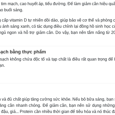
Lịch thi đấu bóng đá
Xe máy
tim mạch, cao huyết áp, tiểu đường. Để làm giảm cân hiệu quả
Thế giới thể thao
Tư vấn
ào buổi sáng.
eSports
V
Hậu trường
cấp vitamin D tự nhiên dồi dào, giúp bảo vệ cơ thể và phòng 
 ánh sáng xanh, có tác dụng điều chỉnh lại đồng hồ sinh học c
Văn hóa
Giải trí
D
n ngủ ngon và hỗ trợ giảm cân. Do vậy, bạn nên tắm nắng từ 20
Sân khấu - Điện ảnh
Nghệ sĩ
Văn học
Thời trang
Âm nhạc
Sao Việt
c
Di sản
sạch bằng thực phẩm
sạch không chứa độc tố và tạp chất là điều rất quan trọng để
ạn.
 và đủ chất giúp tăng cường sức khỏe. Nếu bỏ bữa sáng, bạn 
 tăng cân nhanh chóng. Để giảm cân, bạn nên sử dụng những
ậu, giá... Protein cần nhiều thời gian để tiêu hóa và nó thúc 