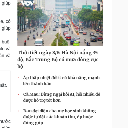
, giúp
óa, có
, giúp
c buổi
alo và
Thời tiết ngày 8/8: Hà Nội nắng 35
ẫn và
độ, Bắc Trung Bộ có mưa dông cục
bộ
Áp thấp nhiệt đới ít có khả năng mạnh
lên thành bão
mắt.
Cà Mau: Đừng ngại hỏi AI, hỏi nhiều để
được hỗ trợ tốt hơn
Ban đại diện cha mẹ học sinh không
được tự đặt các khoản thu, ép buộc
 nước
đóng góp