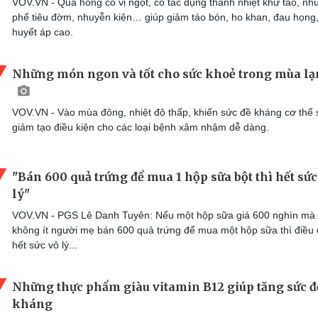
VOV.VN - Quả hồng có vị ngọt, có tác dụng thanh nhiệt khứ táo, nh
phế tiêu đờm, nhuyễn kiên… giúp giảm táo bón, ho khan, đau họng
huyết áp cao.
Những món ngon và tốt cho sức khoẻ trong mùa l
VOV.VN - Vào mùa đông, nhiệt độ thấp, khiến sức đề kháng cơ thể 
giảm tạo điều kiện cho các loại bệnh xâm nhậm dễ dàng.
"Bán 600 quả trứng để mua 1 hộp sữa bột thì hết sức
lý"
VOV.VN - PGS Lê Danh Tuyên: Nếu một hộp sữa giá 600 nghìn mà
không ít người mẹ bán 600 quả trứng để mua một hộp sữa thì điều
hết sức vô lý...
Những thực phẩm giàu vitamin B12 giúp tăng sức đ
kháng