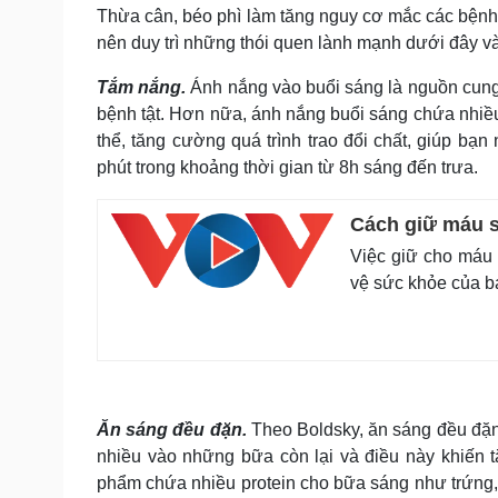
Tin nóng
Việt Nam
Thừa cân, béo phì làm tăng nguy cơ mắc các bệnh 
Tư vấn luật
Phân tích
nên duy trì những thói quen lành mạnh dưới đây v
Tắm nắng.
Ánh nắng vào buổi sáng là nguồn cung 
bệnh tật. Hơn nữa, ánh nắng buổi sáng chứa nhiều
Sức khỏe
Đời sống
thể, tăng cường quá trình trao đổi chất, giúp bạ
Dinh dưỡng - món ngon
Nhà đẹp
phút trong khoảng thời gian từ 8h sáng đến trưa.
Cây thuốc
Blog
Sản phụ khoa
Tình yêu - Gia đình
Nhi khoa
Cách giữ máu 
Nam khoa
Việc giữ cho máu 
Làm đẹp - giảm cân
vệ sức khỏe của b
Phòng mạch online
Ăn sạch sống khỏe
Cải chính
Ăn sáng đều đặn.
Theo Boldsky, ăn sáng đều đặn
nhiều vào những bữa còn lại và điều này khiến
phẩm chứa nhiều protein cho bữa sáng như trứng, đ