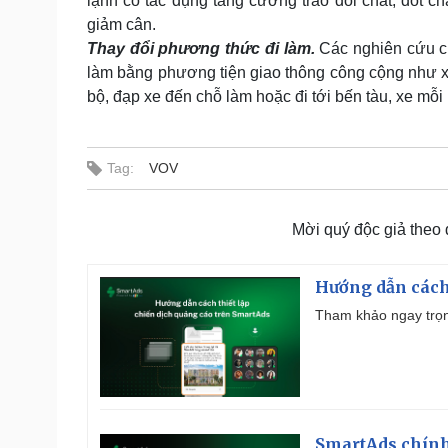
lạnh có tác dụng tăng cường trao đổi chất, đốt ch
giảm cân.
Thay đổi phương thức đi làm.
Các nghiên cứu ch
làm bằng phương tiện giao thông công cộng như xe
bộ, đạp xe đến chỗ làm hoặc đi tới bến tàu, xe mỗ
Tag:
VOV
Mời quý độc giả theo
Hướng dẫn cách
Tham khảo ngay trọn
SmartAds chính 