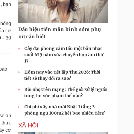
Doanh nghiệp 24h
Tin Công nghệ
, bạn
Doanh nhân
Trải nghiệm
ì cộng đồng
Chuyển đổi số
chống
Dấu hiệu tiền mãn kinh sớm phụ
ủa cơ
u lịch
Podcast
nữ cần biết
 - 30
Tư vấn
Câu chuyện thời sự
Săn Tour
Đọc truyện đêm khuya
Cây đại phong cầm tấu một bản nhạc
heck-in
Cửa sổ tình yêu
suốt 639 năm vừa chuyển hợp âm thứ
Kể chuyện cho bé
17
Hạt giống tâm hồn
 bảo
Hôm nay vào tiết lập Thu 2026: Thời
tiết sẽ thay đổi ra sao?
Bôi nhọ trên mạng: Thế giới xử lý người
tung tin xúc phạm thế nào?
Chi phí xây nhà mái Nhật 1 tầng 3
phòng ngủ 100m2 hết bao nhiêu tiền?
sẽ ăn
 thực
XÃ HỘI
đẩy cơ