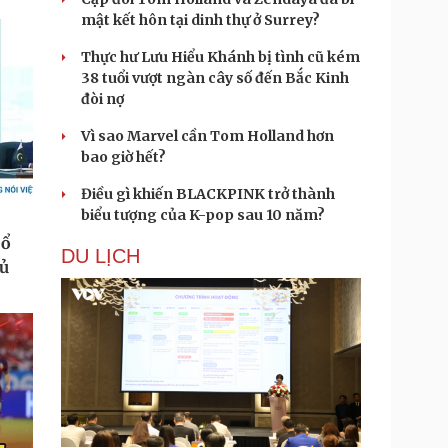
mật kết hôn tại dinh thự ở Surrey?
Thực hư Lưu Hiểu Khánh bị tình cũ kém
38 tuổi vượt ngàn cây số đến Bắc Kinh
đòi nợ
Vì sao Marvel cần Tom Holland hơn
bao giờ hết?
Điều gì khiến BLACKPINK trở thành
biểu tượng của K-pop sau 10 năm?
DU LỊCH