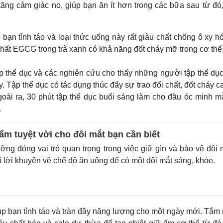
tăng cảm giác no, giúp bạn ăn ít hơn trong các bữa sau từ đó
bạn tỉnh táo và loại thức uống này rất giàu chất chống ô xy h
chất EGCG trong trà xanh có khả năng đốt cháy mỡ trong cơ thể
tập thể dục và các nghiên cứu cho thấy những người tập thể dụ
 Tập thể dục có tác dụng thúc đẩy sự trao đổi chất, đốt cháy c
goài ra, 30 phút tập thể dục buổi sáng làm cho đầu óc minh m
.
m tuyệt vời cho đôi mắt bạn cần biết
ng đóng vai trò quan trọng trong việc giữ gìn và bảo vệ đôi 
 lời khuyên về chế độ ăn uống để có một đôi mắt sáng, khỏe.
p bạn tỉnh táo và tràn đầy năng lượng cho một ngày mới. Tắm