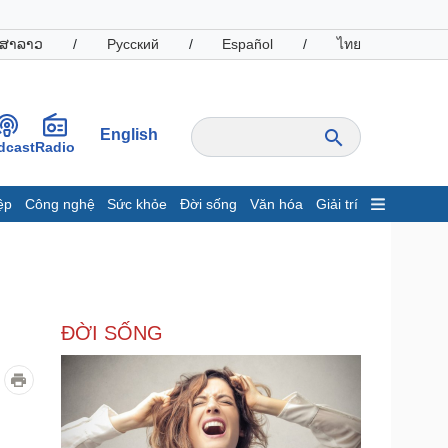
ສາລາວ
/
Русский
/
Español
/
ไทย
English
dcast
Radio
ệp
Công nghệ
Sức khỏe
Đời sống
Văn hóa
Giải trí
inh tế
Thị trường
ất động sản
Giá vàng
hởi nghiệp
Tiêu dùng
Tỷ giá
ĐỜI SỐNG
Chứng khoán
Giá cà phê
oanh nghiệp
Công nghệ
hông tin doanh nghiệp
Sành điệu