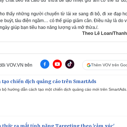
áy chất béo và calo dư thừa để tạo nhiệt giữ ấm cơ thể từ đó
o thấy những người chuyển từ lái xe sang đi bộ, đi xe đạp ho
 buýt, tàu điện ngầm… có thể giúp giảm cân. Điều này là do vi
i ngày giúp bạn tiêu hao năng lượng và mỡ thừa.
/.
Theo Lê Loan/Thanh
 dõi VOV.VN trên
Thêm VOV trên Goo
 tạo chiến dịch quảng cáo trên SmartAds
 bộ hướng dẫn cách tạo một chiến dịch quảng cáo mới trên SmartAds
thức ra mắt tính năng Targeting theo 'cảm xúc'