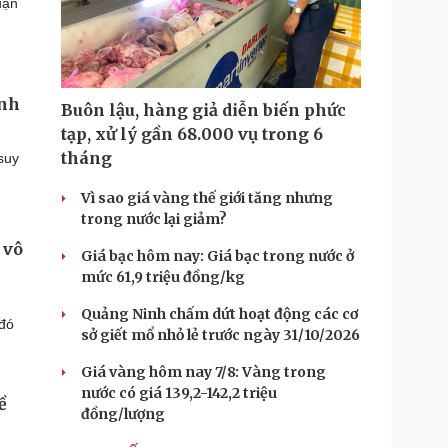
uận
,
ạnh
Buôn lậu, hàng giả diễn biến phức
tạp, xử lý gần 68.000 vụ trong 6
tháng
suy
Vì sao giá vàng thế giới tăng nhưng
trong nước lại giảm?
 vô
Giá bạc hôm nay: Giá bạc trong nước ở
mức 61,9 triệu đồng/kg
Quảng Ninh chấm dứt hoạt động các cơ
 đó
sở giết mổ nhỏ lẻ trước ngày 31/10/2026
Giá vàng hôm nay 7/8: Vàng trong
nước có giá 139,2-142,2 triệu
ề
đồng/lượng