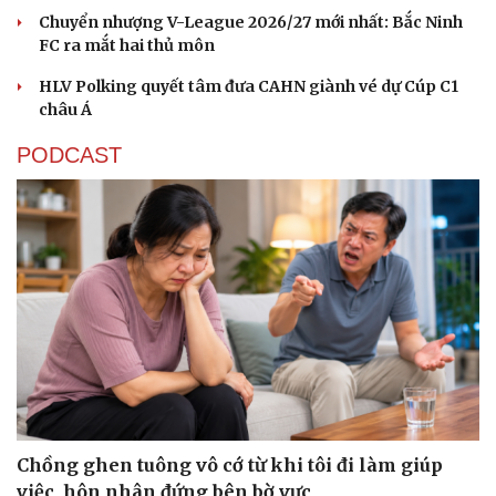
Chuyển nhượng V-League 2026/27 mới nhất: Bắc Ninh
FC ra mắt hai thủ môn
HLV Polking quyết tâm đưa CAHN giành vé dự Cúp C1
châu Á
PODCAST
Chồng ghen tuông vô cớ từ khi tôi đi làm giúp
việc, hôn nhân đứng bên bờ vực