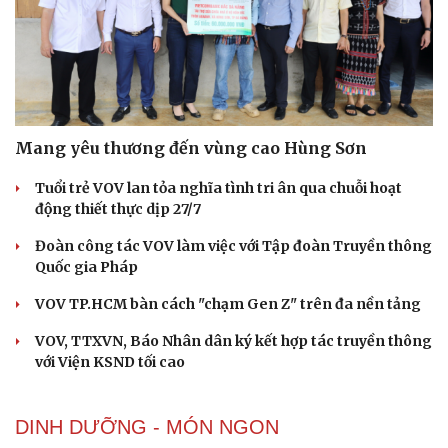
Mang yêu thương đến vùng cao Hùng Sơn
Tuổi trẻ VOV lan tỏa nghĩa tình tri ân qua chuỗi hoạt
động thiết thực dịp 27/7
Đoàn công tác VOV làm việc với Tập đoàn Truyền thông
Quốc gia Pháp
VOV TP.HCM bàn cách "chạm Gen Z" trên đa nền tảng
VOV, TTXVN, Báo Nhân dân ký kết hợp tác truyền thông
với Viện KSND tối cao
DINH DƯỠNG - MÓN NGON