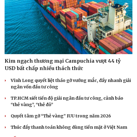
Kim ngạch thương mại Campuchia vượt 44 tỷ
USD bất chấp nhiều thách thức
Vĩnh Long quyết liệt tháo gỡ vướng mắc, đẩy nhanh giải
ngân vốn đầu tư công
TP.HCM siết tiến độ giải ngân đầu tư công, cảnh báo
“thẻ vàng”, “thẻ đỏ”
Du lịch
Podcast
Quyết tâm gỡ “Thẻ vàng” IUU trong năm 2026
Tư vấn
Câu chuyện thời sự
Săn Tour
Đọc truyện đêm khuya
Thúc đẩy thanh toán không dùng tiền mặt ở Việt Nam
check-in
Cửa sổ tình yêu
Kể chuyện cho bé