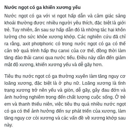
Nước ngọt có ga khiến xương yếu
Nước ngọt có ga với vị ngọt hấp dẫn và cảm giác sảng
khoái thường được nhiều người yêu thích, đặc biệt là giới
trẻ. Tuy nhiên, ẩn sau sự hấp dẫn đó là những tác hại khôn
lường cho sức khỏe xương khớp. Các nghiên cứu đã chỉ
ra rằng, axit photphoric có trong nước ngọt có ga có thể
cản trở quá trình hấp thụ canxi của cơ thể, đồng thời làm
tăng đào thải canxi qua nước tiểu. Điều này dẫn đến giảm
mật độ xương, khiến xương yếu và dễ gãy hơn.
Tiêu thụ nước ngọt có ga thường xuyên làm tăng nguy cơ
loãng xương, đặc biệt là ở phụ nữ. Loãng xương là tình
trạng xương trở nên yếu và giòn, dễ gãy, gây đau đớn và
ảnh hưởng nghiêm trọng đến chất lượng cuộc sống. Ở trẻ
em và thanh thiếu niên, việc tiêu thụ quá nhiều nước ngọt
có ga có thể ảnh hưởng đến sự phát triển của xương, làm
tăng nguy cơ còi xương và các vấn đề về xương khớp sau
này.