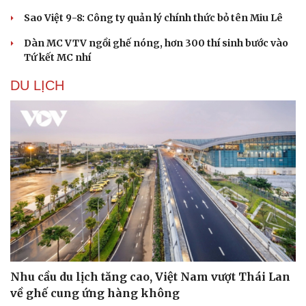
Sao Việt 9-8: Công ty quản lý chính thức bỏ tên Miu Lê
Dàn MC VTV ngồi ghế nóng, hơn 300 thí sinh bước vào
Tứ kết MC nhí
DU LỊCH
Văn hóa
Giải trí
Sân khấu - Điện ảnh
Nghệ sĩ
Văn học
Thời trang
Âm nhạc
Sao Việt
Di sản
Nhu cầu du lịch tăng cao, Việt Nam vượt Thái Lan
về ghế cung ứng hàng không