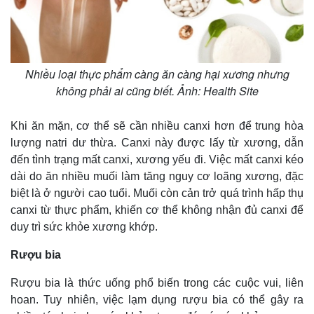
Nhiều loại thực phẩm càng ăn càng hại xương nhưng
không phải ai cũng biết. Ảnh: Health Site
Khi ăn mặn, cơ thể sẽ cần nhiều canxi hơn để trung hòa
lượng natri dư thừa. Canxi này được lấy từ xương, dẫn
đến tình trạng mất canxi, xương yếu đi. Việc mất canxi kéo
dài do ăn nhiều muối làm tăng nguy cơ loãng xương, đặc
biệt là ở người cao tuổi. Muối còn cản trở quá trình hấp thụ
Thế giới
Multimedia
canxi từ thực phẩm, khiến cơ thể không nhận đủ canxi để
Quan sát
Video
duy trì sức khỏe xương khớp.
Cuộc sống đó đây
Ảnh
Hồ sơ
E-Magazine
Rượu bia
Infographic
Rượu bia là thức uống phổ biến trong các cuộc vui, liên
hoan. Tuy nhiên, việc lạm dụng rượu bia có thể gây ra