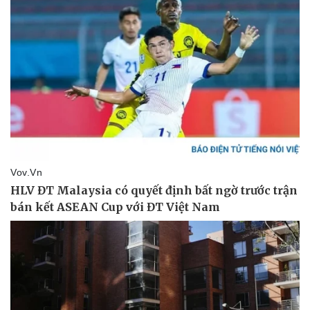
Vụ án
Vũ khí
Tin nóng
Việt Nam
Tư vấn luật
Phân tích