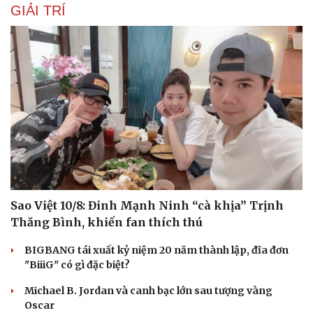
GIẢI TRÍ
Sao Việt 10/8: Đinh Mạnh Ninh “cà khịa” Trịnh
Thăng Bình, khiến fan thích thú
BIGBANG tái xuất kỷ niệm 20 năm thành lập, đĩa đơn
"BiiiG" có gì đặc biệt?
Michael B. Jordan và canh bạc lớn sau tượng vàng
Oscar