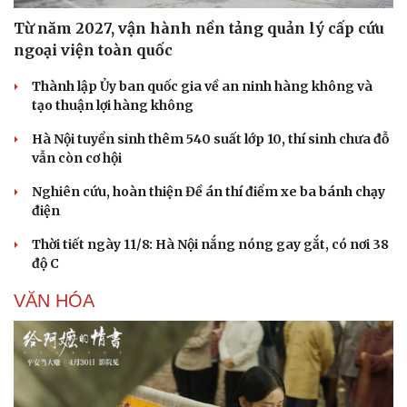
Từ năm 2027, vận hành nền tảng quản lý cấp cứu
ngoại viện toàn quốc
Thành lập Ủy ban quốc gia về an ninh hàng không và
tạo thuận lợi hàng không
Hà Nội tuyển sinh thêm 540 suất lớp 10, thí sinh chưa đỗ
Sức khỏe
Đời sống
vẫn còn cơ hội
Dinh dưỡng - món ngon
Nhà đẹp
Cây thuốc
Blog
Nghiên cứu, hoàn thiện Đề án thí điểm xe ba bánh chạy
Sản phụ khoa
Tình yêu - Gia đình
điện
Nhi khoa
Nam khoa
Thời tiết ngày 11/8: Hà Nội nắng nóng gay gắt, có nơi 38
Làm đẹp - giảm cân
độ C
Phòng mạch online
Ăn sạch sống khỏe
VĂN HÓA