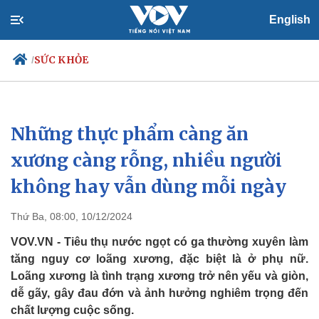
English
SỨC KHỎE
/
Những thực phẩm càng ăn
Chính trị
Xã hội
Đảng
Tin 24h
xương càng rỗng, nhiều người
Tổ chức nhân sự
Dự báo thời tiết
không hay vẫn dùng mỗi ngày
Quốc hội
Giáo dục
Nhận diện sự thật
Dấu ấn VOV
Việc làm
Thứ Ba, 08:00, 10/12/2024
Biển đảo
VOV.VN - Tiêu thụ nước ngọt có ga thường xuyên làm
tăng nguy cơ loãng xương, đặc biệt là ở phụ nữ.
Loãng xương là tình trạng xương trở nên yếu và giòn,
dễ gãy, gây đau đớn và ảnh hưởng nghiêm trọng đến
chất lượng cuộc sống.