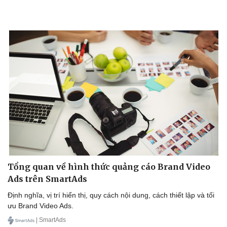
Doanh nghiệp
Công nghệ
Thông tin doanh nghiệp
Sành điệu
Doanh nghiệp 24h
Tin Công nghệ
Doanh nhân
Trải nghiệm
Vì cộng đồng
Chuyển đổi số
Tổng quan về hình thức quảng cáo Brand Video
Ads trên SmartAds
Định nghĩa, vị trí hiển thị, quy cách nội dung, cách thiết lập và tối
ưu Brand Video Ads.
| SmartAds