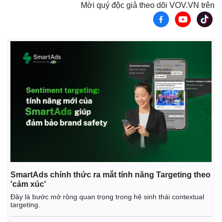
Mời quý độc giả theo dõi VOV.VN trên
Kinh tế
Thị trường
SmartAds chính thức ra mắt tính năng Targeting theo
'cảm xúc'
Bất động sản
Giá vàng
Khởi nghiệp
Tiêu dùng
Đây là bước mở rộng quan trọng trong hệ sinh thái contextual
targeting.
Tỷ giá
Chứng khoán