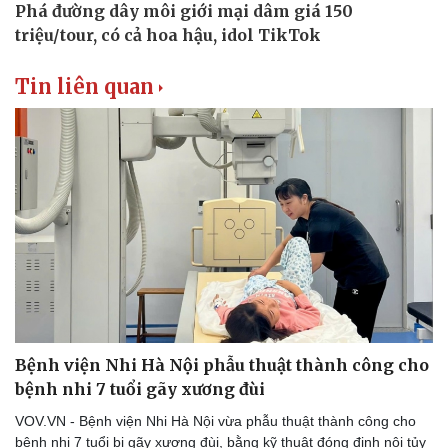
Thể thao
Ô tô - Xe máy
Bóng đá
Ô tô
Lịch thi đấu bóng đá
Xe máy
Tin liên quan
Thế giới thể thao
Tư vấn
eSports
Hậu trường
Bệnh viện Nhi Hà Nội phẫu thuật thành công cho
bệnh nhi 7 tuổi gãy xương đùi
VOV.VN - Bệnh viện Nhi Hà Nội vừa phẫu thuật thành công cho
bệnh nhi 7 tuổi bị gãy xương đùi, bằng kỹ thuật đóng đinh nội tủy