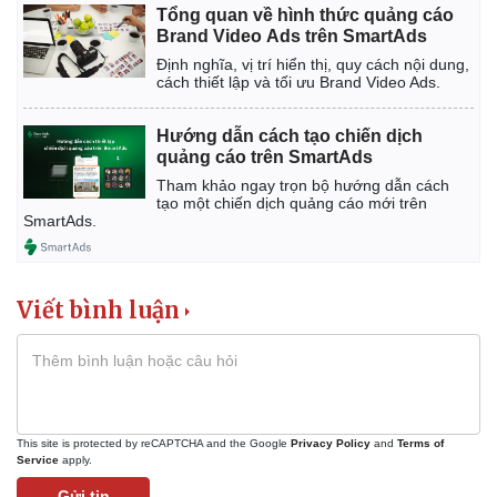
Giá cà phê
Tổng quan về hình thức quảng cáo
Brand Video Ads trên SmartAds
Định nghĩa, vị trí hiển thị, quy cách nội dung,
cách thiết lập và tối ưu Brand Video Ads.
Hướng dẫn cách tạo chiến dịch
quảng cáo trên SmartAds
Tham khảo ngay trọn bộ hướng dẫn cách
tạo một chiến dịch quảng cáo mới trên
SmartAds.
Viết bình luận
This site is protected by reCAPTCHA and the Google
Privacy Policy
and
Terms of
Service
apply.
Gửi tin