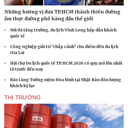
Những hương vị đưa TP.HCM thành thiên đường
ẩm thực đường phố hàng đầu thế giới
Nối đà tăng trưởng, du lịch Vĩnh Long hấp dẫn khách
quốc tế
Công nghiệp giải trí "chắp cánh" cho điểm đến du lịch
Gia Lai
Hội chợ Du lịch quốc tế TP.HCM 2026 có quy mô lớn nhất
từ trước đến nay
Bảo tàng Tưởng niệm Hòa bình tại Nhật Bản đón lượng
khách kỷ lục
THỊ TRƯỜNG
Du lịch
Podcast
Tư vấn
Câu chuyện thời sự
Săn Tour
Đọc truyện đêm khuya
check-in
Cửa sổ tình yêu
Kể chuyện cho bé