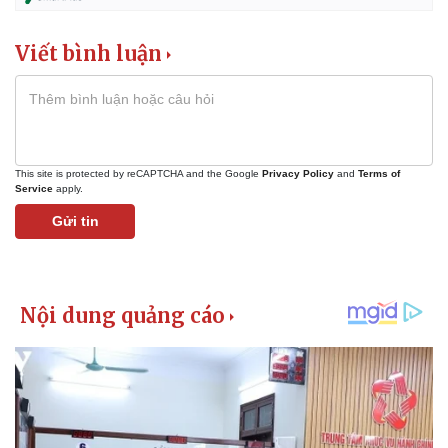
Vụ án
Vũ khí
Tin nóng
Việt Nam
Tư vấn luật
Phân tích
Viết bình luận
This site is protected by reCAPTCHA and the Google
Privacy Policy
and
Terms of
Service
apply.
Gửi tin