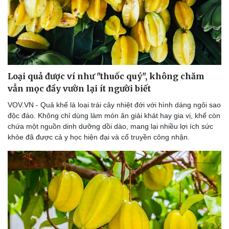
Doanh nghiệp
Công nghệ
Thông tin doanh nghiệp
Sành điệu
Doanh nghiệp 24h
Tin Công nghệ
Loại quả được ví như "thuốc quý", không chăm
Doanh nhân
Trải nghiệm
vẫn mọc đầy vườn lại ít người biết
Vì cộng đồng
Chuyển đổi số
VOV.VN - Quả khế là loại trái cây nhiệt đới với hình dáng ngôi sao
độc đáo. Không chỉ dùng làm món ăn giải khát hay gia vị, khế còn
chứa một nguồn dinh dưỡng dồi dào, mang lại nhiều lợi ích sức
khỏe đã được cả y học hiện đại và cổ truyền công nhận.