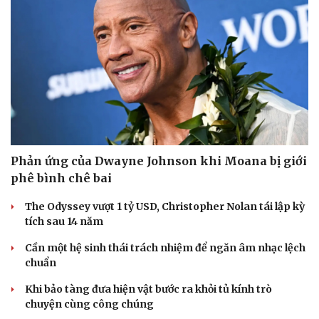
Phản ứng của Dwayne Johnson khi Moana bị giới
phê bình chê bai
The Odyssey vượt 1 tỷ USD, Christopher Nolan tái lập kỳ
Văn hóa
Giải trí
tích sau 14 năm
Sân khấu - Điện ảnh
Nghệ sĩ
Văn học
Thời trang
Cần một hệ sinh thái trách nhiệm để ngăn âm nhạc lệch
Âm nhạc
Sao Việt
chuẩn
Di sản
Khi bảo tàng đưa hiện vật bước ra khỏi tủ kính trò
chuyện cùng công chúng