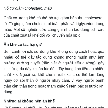
Hỗ trợ giảm cholesterol máu
Chất xơ trong khế có thể hỗ trợ giảm hấp thu cholesterol,
từ đó giúp giảm cholesterol toàn phần và triglyceride trong
máu. Một số nghiên cứu cũng ghi nhận tác dụng tích cực
của chiết xuất lá khế đối với chuyển hóa lipid.
Ăn khế có tác hại gì?
Bên cạnh lợi ích, sử dụng khế không đúng cách hoặc quá
nhiều có thể gây tác dụng không mong muốn như ảnh
hưởng đường huyết (đặc biệt ở người tiểu đường), gây
kích ứng dạ dày khi ăn lúc đói, đầy bụng khó tiêu do nhiều
chất xơ. Ngoài ra, khế chứa axit oxalic có thể làm tăng
nguy cơ sỏi thận ở người nhạy cảm, vì vậy người bệnh
Kinh tế
Thị trường
thận cần thận trọng hoặc tham khảo ý kiến bác sĩ trước khi
Bất động sản
Giá vàng
dùng.
Khởi nghiệp
Tiêu dùng
Tỷ giá
Những ai không nên ăn khế
Chứng khoán