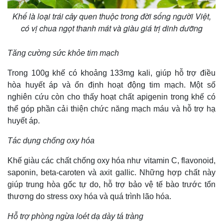
Khế là loại trái cây quen thuộc trong đời sống người Việt,
có vị chua ngọt thanh mát và giàu giá trị dinh dưỡng
Tăng cường sức khỏe tim mạch
Trong 100g khế có khoảng 133mg kali, giúp hỗ trợ điều
hòa huyết áp và ổn định hoạt động tim mạch. Một số
nghiên cứu còn cho thấy hoạt chất apigenin trong khế có
thể góp phần cải thiện chức năng mạch máu và hỗ trợ hạ
huyết áp.
Tác dụng chống oxy hóa
Thế giới
Multimedia
Quan sát
Video
Khế giàu các chất chống oxy hóa như vitamin C, flavonoid,
Cuộc sống đó đây
Ảnh
saponin, beta-caroten và axit gallic. Những hợp chất này
Hồ sơ
E-Magazine
giúp trung hòa gốc tự do, hỗ trợ bảo vệ tế bào trước tổn
Infographic
thương do stress oxy hóa và quá trình lão hóa.
Hỗ trợ phòng ngừa loét dạ dày tá tràng