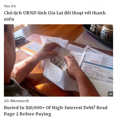
Thể thao
Ô tô - Xe máy
Bóng đá
Ô tô
Lịch thi đấu bóng đá
Xe máy
Thế giới thể thao
Tư vấn
eSports
Hậu trường