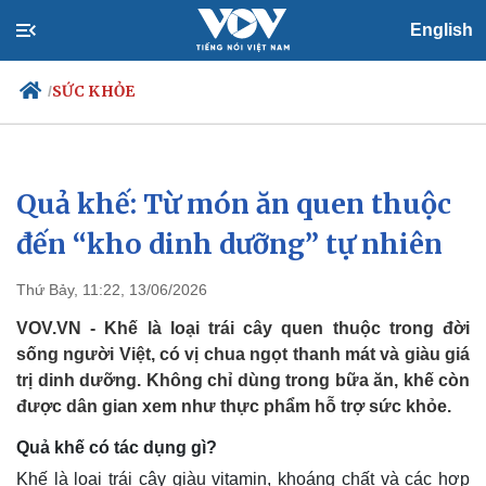
English
SỨC KHỎE
/
Quả khế: Từ món ăn quen thuộc
Chính trị
Xã hội
Đảng
Tin 24h
đến “kho dinh dưỡng” tự nhiên
Tổ chức nhân sự
Dự báo thời tiết
Quốc hội
Giáo dục
Thứ Bảy, 11:22, 13/06/2026
Nhận diện sự thật
Dấu ấn VOV
Việc làm
VOV.VN - Khế là loại trái cây quen thuộc trong đời
Biển đảo
sống người Việt, có vị chua ngọt thanh mát và giàu giá
trị dinh dưỡng. Không chỉ dùng trong bữa ăn, khế còn
được dân gian xem như thực phẩm hỗ trợ sức khỏe.
Quả khế có tác dụng gì?
Khế là loại trái cây giàu vitamin, khoáng chất và các hợp