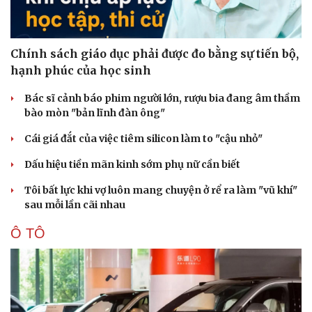
Chính sách giáo dục phải được đo bằng sự tiến bộ,
hạnh phúc của học sinh
Bác sĩ cảnh báo phim người lớn, rượu bia đang âm thầm
bào mòn "bản lĩnh đàn ông"
Cái giá đắt của việc tiêm silicon làm to "cậu nhỏ"
Dấu hiệu tiền mãn kinh sớm phụ nữ cần biết
Tôi bất lực khi vợ luôn mang chuyện ở rể ra làm "vũ khí"
sau mỗi lần cãi nhau
Ô TÔ