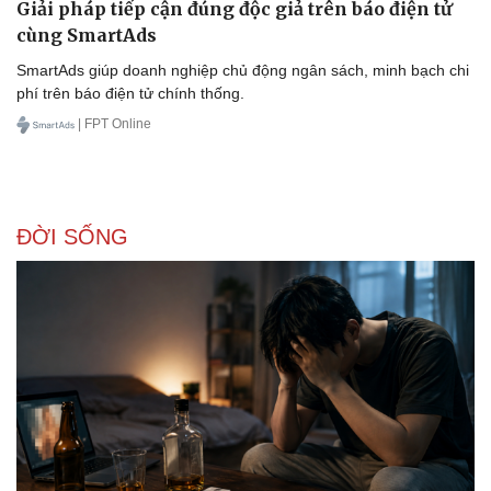
Giải pháp tiếp cận đúng độc giả trên báo điện tử
cùng SmartAds
SmartAds giúp doanh nghiệp chủ động ngân sách, minh bạch chi
phí trên báo điện tử chính thống.
| FPT Online
Sức khỏe
Đời sống
Dinh dưỡng - món ngon
Nhà đẹp
Cây thuốc
Blog
ĐỜI SỐNG
Sản phụ khoa
Tình yêu - Gia đình
Nhi khoa
Nam khoa
Làm đẹp - giảm cân
Phòng mạch online
Ăn sạch sống khỏe