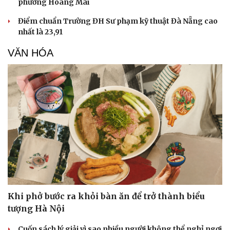
phường Hoàng Mai
Điểm chuẩn Trường ĐH Sư phạm kỹ thuật Đà Nẵng cao
nhất là 23,91
VĂN HÓA
Sức khỏe
Đời sống
Dinh dưỡng - món ngon
Nhà đẹp
Cây thuốc
Blog
Sản phụ khoa
Tình yêu - Gia đình
Nhi khoa
Nam khoa
Làm đẹp - giảm cân
Phòng mạch online
Ăn sạch sống khỏe
Khi phở bước ra khỏi bàn ăn để trở thành biểu
tượng Hà Nội
Cuốn sách lý giải vì sao nhiều người không thể nghỉ ngơi