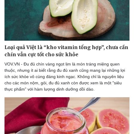
Thể thao
Ô tô - Xe máy
Bóng đá
Ô tô
Lịch thi đấu bóng đá
Xe máy
Thế giới thể thao
Tư vấn
eSports
Hậu trường
Loại quả Việt là “kho vitamin tổng hợp”, chưa cần
chín vẫn cực tốt cho sức khỏe
VOV.VN - Đu đủ chín vàng ngọt lịm là món tráng miệng quen
thuộc, nhưng ít ai biết rằng đu đủ xanh cũng mang lại những lợi
ích sức khỏe vô cùng đáng kinh ngạc. Không chỉ là nguyên liệu
cho các món nộm, gỏi, đu đủ xanh còn được xem là một "siêu
thực phẩm" với hàm lượng dinh dưỡng dồi dào.