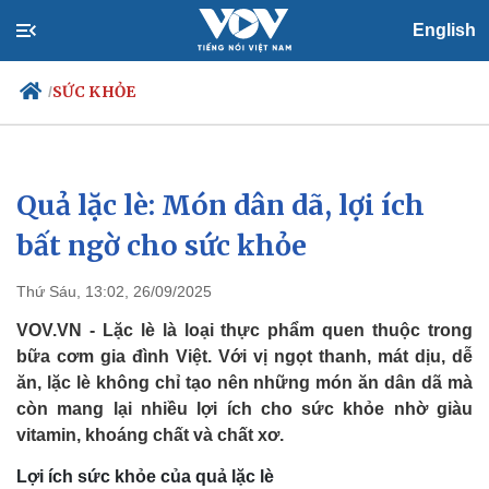
English
SỨC KHỎE
/
Quả lặc lè: Món dân dã, lợi ích
Chính trị
Xã hội
Đảng
Tin 24h
bất ngờ cho sức khỏe
Tổ chức nhân sự
Dự báo thời tiết
Quốc hội
Giáo dục
Thứ Sáu, 13:02, 26/09/2025
Nhận diện sự thật
Dấu ấn VOV
Việc làm
VOV.VN - Lặc lè là loại thực phẩm quen thuộc trong
Biển đảo
bữa cơm gia đình Việt. Với vị ngọt thanh, mát dịu, dễ
ăn, lặc lè không chỉ tạo nên những món ăn dân dã mà
còn mang lại nhiều lợi ích cho sức khỏe nhờ giàu
vitamin, khoáng chất và chất xơ.
Lợi ích sức khỏe của quả lặc lè