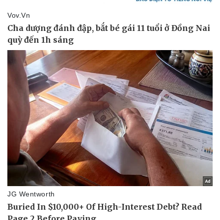
Vụ án
Vũ khí
Tin nóng
Việt Nam
Tư vấn luật
Phân tích