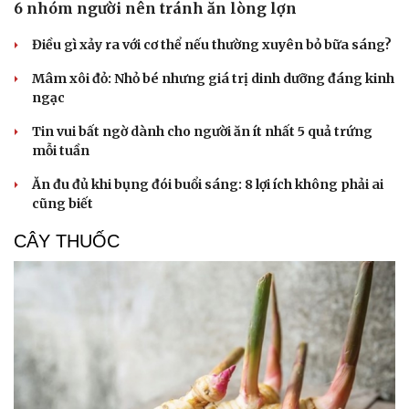
6 nhóm người nên tránh ăn lòng lợn
Điều gì xảy ra với cơ thể nếu thường xuyên bỏ bữa sáng?
Mâm xôi đỏ: Nhỏ bé nhưng giá trị dinh dưỡng đáng kinh
ngạc
Tin vui bất ngờ dành cho người ăn ít nhất 5 quả trứng
mỗi tuần
Ăn đu đủ khi bụng đói buổi sáng: 8 lợi ích không phải ai
cũng biết
CÂY THUỐC