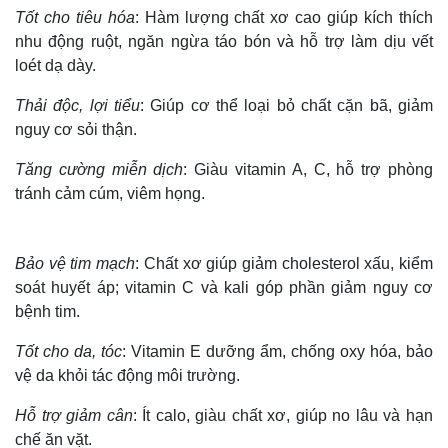
Tốt cho tiêu hóa
: Hàm lượng chất xơ cao giúp kích thích
nhu động ruột, ngăn ngừa táo bón và hỗ trợ làm dịu vết
loét dạ dày.
Thải độc, lợi tiểu
: Giúp cơ thể loại bỏ chất cặn bã, giảm
nguy cơ sỏi thận.
Tăng cường miễn dịch
: Giàu vitamin A, C, hỗ trợ phòng
tránh cảm cúm, viêm họng.
Bảo vệ tim mạch
: Chất xơ giúp giảm cholesterol xấu, kiểm
soát huyết áp; vitamin C và kali góp phần giảm nguy cơ
bệnh tim.
Tốt cho da, tóc
: Vitamin E dưỡng ẩm, chống oxy hóa, bảo
vệ da khỏi tác động môi trường.
Hỗ trợ giảm cân
: Ít calo, giàu chất xơ, giúp no lâu và hạn
chế ăn vặt.