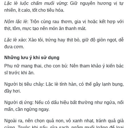
Lặc lè luộc chấm muối vừng
: Giữ nguyên hương vị tự
nhiên, ít calo, tốt cho tiêu hóa.
Nộm lặc lè
: Trộn cùng rau thơm, gia vị hoặc kết hợp với
thịt, tôm, mực tạo nên món ăn thanh mát.
Lặc lè xào
: Xào tỏi, trứng hay thịt bò, giữ độ giòn ngọt, dễ
đưa cơm.
Những lưu ý khi sử dụng
Phụ nữ mang thai, cho con bú: Nên tham khảo ý kiến bác
sĩ trước khi ăn.
Thế giới
Multimedia
Người bị tiêu chảy: Lặc lè tính hàn, có thể gây lạnh bụng,
Quan sát
Video
đầy hơi.
Cuộc sống đó đây
Ảnh
Hồ sơ
E-Magazine
Người dị ứng: Nếu có dấu hiệu bất thường như ngứa, nổi
Infographic
mẩn, cần ngừng ngay.
Ngoài ra, nên chọn quả non, vỏ xanh nhạt, tránh quả già
cứng. Trước khi nấu, rửa sạch, ngâm muối loãng để loại