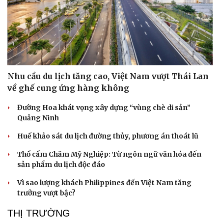
Nhu cầu du lịch tăng cao, Việt Nam vượt Thái Lan
về ghế cung ứng hàng không
Đường Hoa khát vọng xây dựng “vùng chè di sản”
Quảng Ninh
Huế khảo sát du lịch đường thủy, phương án thoát lũ
Văn hóa
Giải trí
Thổ cẩm Chăm Mỹ Nghiệp: Từ ngôn ngữ văn hóa đến
Sân khấu - Điện ảnh
Nghệ sĩ
sản phẩm du lịch độc đáo
Văn học
Thời trang
Âm nhạc
Sao Việt
Vì sao lượng khách Philippines đến Việt Nam tăng
Di sản
trưởng vượt bậc?
THỊ TRƯỜNG