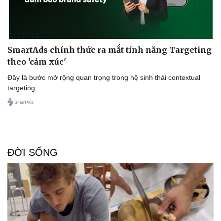
Doanh nghiệp
Công nghệ
SmartAds chính thức ra mắt tính năng Targeting
Thông tin doanh nghiệp
Sành điệu
theo 'cảm xúc'
Doanh nghiệp 24h
Tin Công nghệ
Đây là bước mở rộng quan trọng trong hệ sinh thái contextual
Doanh nhân
Trải nghiệm
targeting.
Vì cộng đồng
Chuyển đổi số
ĐỜI SỐNG