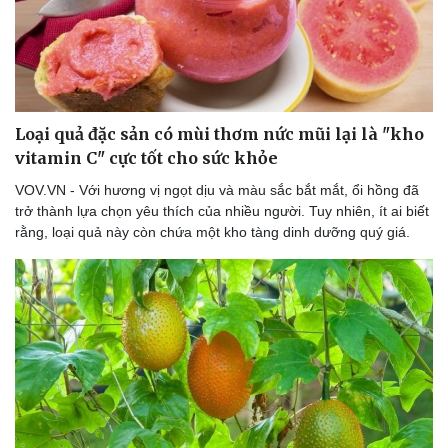
Loại quả đặc sản có mùi thơm nức mũi lại là "kho
vitamin C" cực tốt cho sức khỏe
VOV.VN - Với hương vị ngọt dịu và màu sắc bắt mắt, ổi hồng đã
trở thành lựa chọn yêu thích của nhiều người. Tuy nhiên, ít ai biết
rằng, loại quả này còn chứa một kho tàng dinh dưỡng quý giá.