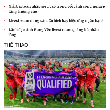
Giải bài toán nhập siêu cao trong bối cảnh công nghiệp
tăng trưởng cao
Livestream nông sản: Cú hích hay hiệu ứng ngắn hạn?
Lãnh đạo tỉnh Hưng Yên livestream quảng bá nhãn
lồng
THỂ THAO
Du lịch
Podcast
Tư vấn
Câu chuyện thời sự
Săn Tour
Đọc truyện đêm khuya
check-in
Cửa sổ tình yêu
Kể chuyện cho bé