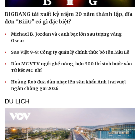
BIGBANG tái xuất kỷ niệm 20 năm thành lập, đĩa
đơn "BiiiG" có gì đặc biệt?
Michael B. Jordan và canh bạc lớn sau tượng vàng
Oscar
Sao Việt 9-8: Công ty quản lý chính thức bỏ tên Miu Lê
Dàn MC VTV ngồi ghế nóng, hơn 300 thí sinh bước vào
Tứ kết MC nhí
Hoàng Rob đưa dàn nhạc lên sân khấu Anh trai vượt
ngàn chông gai 2026
DU LỊCH