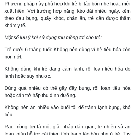
Phương pháp này phù hợp khi trẻ bị táo bón nhẹ hoặc mới
xuất hiện. Với trường hợp nặng, kéo dài nhiều ngày, kèm
theo đau bụng, quấy khóc, chán ăn, trẻ cần được thăm
khám y tế.
Một số lưu ý khi sử dụng rau mồng tơi cho trẻ:
Trẻ dưới 6 tháng tuổi: Không nên dùng vì hệ tiêu hóa còn
non nớt.
Không dùng khi trẻ đang cảm lạnh, rối loạn tiêu hóa do
lạnh hoặc suy nhược.
Dùng quá nhiều có thể gây đầy bụng, rối loạn tiêu hóa
hoặc cản trở hấp thu dinh dưỡng.
Không nên ăn nhiều vào buổi tối để tránh lạnh bụng, khó
tiêu.
Rau mồng tơi là một giải pháp dân gian, tự nhiên và an
toàn, giúp hỗ trợ cải thiện tình trạng táo bón nhẹ ở trẻ. Tuy