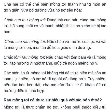
Cha mẹ có thể chế biến mồng tơi thành những món ăn
đơn giản, vừa bổ dưỡng vừa hỗ trợ tiêu hóa:
Canh cua rau mồng tơi
: Dùng thịt cua nấu cùng rau mồng
tơi, bổ sung chất xơ và thanh nhiệt, thích hợp cho trẻ bị táo
bón.
Cháo cua rau mồng tơi
: Nấu cháo với nước cua lọc và vài
lá mồng tơi non, món ăn dễ tiêu, giàu dinh dưỡng.
Cháo tôm rau mồng tơi
: Nấu cháo với tôm băm và lá mồng
tơi, tạo hương vị ngọt thanh, giúp trẻ ngon miệng hơn.
Thế giới
Multimedia
Các món ăn từ mồng tơi không chỉ dễ thực hiện mà còn an
Quan sát
Video
toàn, tự nhiên, hỗ trợ trẻ đi ngoài dễ dàng hơn. Tuy nhiên,
Cuộc sống đó đây
Ảnh
nếu táo bón kéo dài, cha mẹ cần đưa trẻ đi khám để có
Hồ sơ
E-Magazine
hướng điều trị phù hợp.
Infographic
Rau mồng tơi có thực sự hiệu quả với táo bón ở trẻ?
Mồng tơi là thực phẩm hỗ trợ, không phải thuốc điều trị.