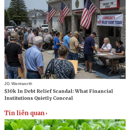
Thể thao
Ô tô - Xe máy
Bóng đá
Ô tô
Lịch thi đấu bóng đá
Xe máy
Thế giới thể thao
Tư vấn
eSports
Hậu trường
Tin liên quan