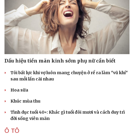
Dấu hiệu tiền mãn kinh sớm phụ nữ cần biết
Tôi bất lực khi vợ luôn mang chuyện ở rể ra làm "vũ khí"
sau mỗi lần cãi nhau
Hoa sữa
Khúc mùa thu
Tình dục tuổi 40+: Khác gì tuổi đôi mươi và cách duy trì
đời sống viên mãn
Cải chính
Ô TÔ