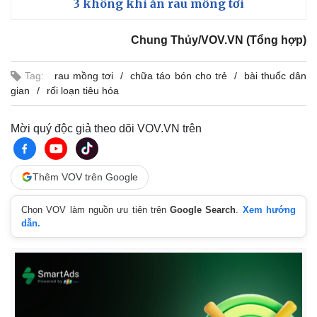
3 không khi ăn rau mồng tơi
Chung Thủy/VOV.VN (Tổng hợp)
Tag:
rau mồng tơi
chữa táo bón cho trẻ
bài thuốc dân
gian
rối loạn tiêu hóa
Mời quý độc giả theo dõi VOV.VN trên
Thêm VOV trên Google
Chọn VOV làm nguồn ưu tiên trên
Google Search
.
Xem hướng
dẫn.
Kinh tế
Thị trường
Bất động sản
Giá vàng
Khởi nghiệp
Tiêu dùng
Tỷ giá
Chứng khoán