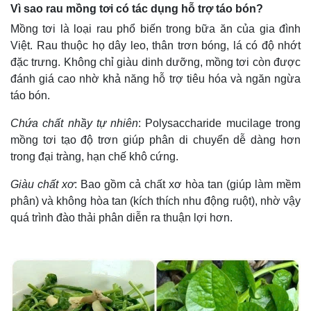
Vì sao rau mồng tơi có tác dụng hỗ trợ táo bón?
Mồng tơi là loại rau phổ biến trong bữa ăn của gia đình
Việt. Rau thuộc họ dây leo, thân trơn bóng, lá có độ nhớt
đặc trưng. Không chỉ giàu dinh dưỡng, mồng tơi còn được
đánh giá cao nhờ khả năng hỗ trợ tiêu hóa và ngăn ngừa
táo bón.
Chứa chất nhầy tự nhiên
: Polysaccharide mucilage trong
mồng tơi tạo độ trơn giúp phân di chuyển dễ dàng hơn
trong đại tràng, hạn chế khô cứng.
Giàu chất xơ
: Bao gồm cả chất xơ hòa tan (giúp làm mềm
phân) và không hòa tan (kích thích nhu động ruột), nhờ vậy
quá trình đào thải phân diễn ra thuận lợi hơn.