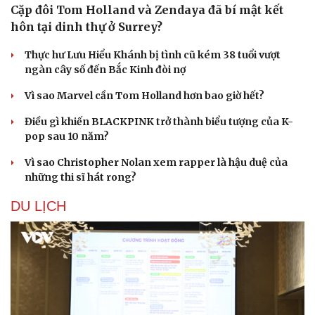
Cặp đôi Tom Holland và Zendaya đã bí mật kết
hôn tại dinh thự ở Surrey?
Thực hư Lưu Hiểu Khánh bị tình cũ kém 38 tuổi vượt
ngàn cây số đến Bắc Kinh đòi nợ
Vì sao Marvel cần Tom Holland hơn bao giờ hết?
Điều gì khiến BLACKPINK trở thành biểu tượng của K-
pop sau 10 năm?
Vì sao Christopher Nolan xem rapper là hậu duệ của
những thi sĩ hát rong?
DU LỊCH
Văn hóa
Giải trí
Sân khấu - Điện ảnh
Nghệ sĩ
Văn học
Thời trang
Âm nhạc
Sao Việt
Di sản