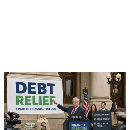
Vụ án
Vũ khí
Tin nóng
Việt Nam
Tư vấn luật
Phân tích