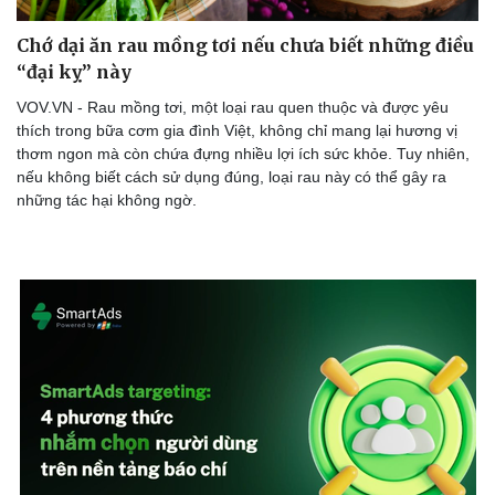
Chớ dại ăn rau mồng tơi nếu chưa biết những điều
“đại kỵ” này
Doanh nghiệp
Công nghệ
VOV.VN - Rau mồng tơi, một loại rau quen thuộc và được yêu
thích trong bữa cơm gia đình Việt, không chỉ mang lại hương vị
Thông tin doanh nghiệp
Sành điệu
thơm ngon mà còn chứa đựng nhiều lợi ích sức khỏe. Tuy nhiên,
Doanh nghiệp 24h
Tin Công nghệ
nếu không biết cách sử dụng đúng, loại rau này có thể gây ra
Doanh nhân
Trải nghiệm
những tác hại không ngờ.
Vì cộng đồng
Chuyển đổi số