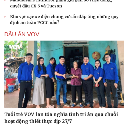
Mitsubishi Destinator giảm giá gần 80 triệu đồng,
quyết đấu CX-5 và Tucson
Khu vực sạc xe điện chung cư cần đáp ứng những quy
định an toàn PCCC nào?
DẤU ẤN VOV
Tuổi trẻ VOV lan tỏa nghĩa tình tri ân qua chuỗi
hoạt động thiết thực dịp 27/7