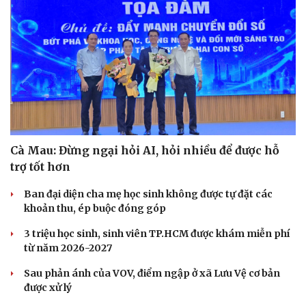
Sức khỏe
Đời sống
Dinh dưỡng - món ngon
Nhà đẹp
Cây thuốc
Blog
Cà Mau: Đừng ngại hỏi AI, hỏi nhiều để được hỗ
Sản phụ khoa
Tình yêu - Gia đình
Nhi khoa
trợ tốt hơn
Nam khoa
Ban đại diện cha mẹ học sinh không được tự đặt các
Làm đẹp - giảm cân
khoản thu, ép buộc đóng góp
Phòng mạch online
Ăn sạch sống khỏe
3 triệu học sinh, sinh viên TP.HCM được khám miễn phí
từ năm 2026-2027
Sau phản ánh của VOV, điểm ngập ở xã Lưu Vệ cơ bản
được xử lý