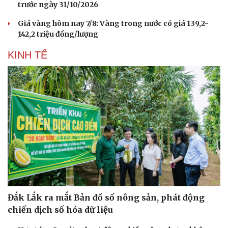
trước ngày 31/10/2026
Giá vàng hôm nay 7/8: Vàng trong nước có giá 139,2-
142,2 triệu đồng/lượng
KINH TẾ
Du lịch
Podcast
Tư vấn
Câu chuyện thời sự
Đắk Lắk ra mắt Bản đồ số nông sản, phát động
Săn Tour
Đọc truyện đêm khuya
chiến dịch số hóa dữ liệu
check-in
Cửa sổ tình yêu
Kể chuyện cho bé