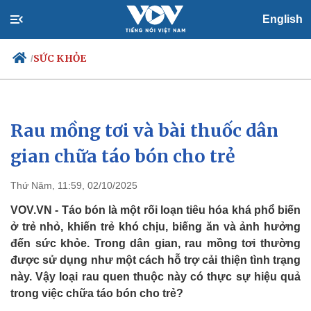
English
SỨC KHỎE
/
Rau mồng tơi và bài thuốc dân
Chính trị
Xã hội
Đảng
Tin 24h
gian chữa táo bón cho trẻ
Tổ chức nhân sự
Dự báo thời tiết
Quốc hội
Giáo dục
Thứ Năm, 11:59, 02/10/2025
Nhận diện sự thật
Dấu ấn VOV
Việc làm
VOV.VN - Táo bón là một rối loạn tiêu hóa khá phổ biến
Biển đảo
ở trẻ nhỏ, khiến trẻ khó chịu, biếng ăn và ảnh hưởng
đến sức khỏe. Trong dân gian, rau mồng tơi thường
được sử dụng như một cách hỗ trợ cải thiện tình trạng
này. Vậy loại rau quen thuộc này có thực sự hiệu quả
trong việc chữa táo bón cho trẻ?