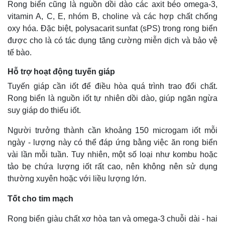
Rong biển cũng là nguồn dồi dào các axit béo omega-3,
vitamin A, C, E, nhóm B, choline và các hợp chất chống
oxy hóa. Đặc biệt, polysacarit sunfat (sPS) trong rong biển
được cho là có tác dụng tăng cường miễn dịch và bảo vệ
tế bào.
Hỗ trợ hoạt động tuyến giáp
Tuyến giáp cần iốt để điều hòa quá trình trao đổi chất.
Rong biển là nguồn iốt tự nhiên dồi dào, giúp ngăn ngừa
suy giáp do thiếu iốt.
Người trưởng thành cần khoảng 150 microgam iốt mỗi
ngày - lượng này có thể đáp ứng bằng việc ăn rong biển
Thế giới
Multimedia
vài lần mỗi tuần. Tuy nhiên, một số loại như kombu hoặc
Quan sát
Video
tảo bẹ chứa lượng iốt rất cao, nên không nên sử dụng
Cuộc sống đó đây
Ảnh
thường xuyên hoặc với liều lượng lớn.
Hồ sơ
E-Magazine
Infographic
Tốt cho tim mạch
Rong biển giàu chất xơ hòa tan và omega-3 chuỗi dài - hai