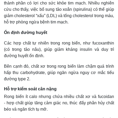
thành phần có lợi cho sức khỏe tim mạch. Nhiều nghiên
cứu cho thấy, việc bổ sung tảo xoắn (spirulina) có thể giúp
giảm cholesterol “xấu” (LDL) và tổng cholesterol trong máu,
hỗ trợ phòng ngừa bệnh tim mạch.
Ổn định đường huyết
Các hợp chất tự nhiên trong rong biển, như fucoxanthin
(có trong tảo nâu), giúp giảm kháng insulin và duy trì
đường huyết ổn định.
Bên cạnh đó, chất xơ trong rong biển làm chậm quá trình
hấp thu carbohydrate, giúp ngăn ngừa nguy cơ mắc tiểu
đường type 2.
Hỗ trợ kiểm soát cân nặng
Rong biển ít calo nhưng chứa nhiều chất xơ và fucoidan
- hợp chất giúp tăng cảm giác no, thúc đẩy phân hủy chất
béo và ngăn tích tụ mỡ.