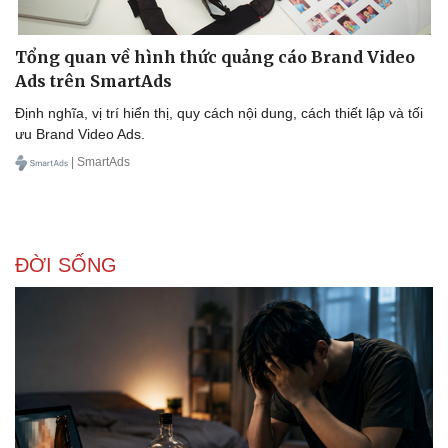
Tổng quan về hình thức quảng cáo Brand Video
Ads trên SmartAds
Định nghĩa, vị trí hiển thị, quy cách nội dung, cách thiết lập và tối
ưu Brand Video Ads.
Sức khỏe
Đời sống
| SmartAds
Dinh dưỡng - món ngon
Nhà đẹp
Cây thuốc
Blog
Sản phụ khoa
Tình yêu - Gia đình
Nhi khoa
ĐỜI SỐNG
Nam khoa
Làm đẹp - giảm cân
Phòng mạch online
Ăn sạch sống khỏe