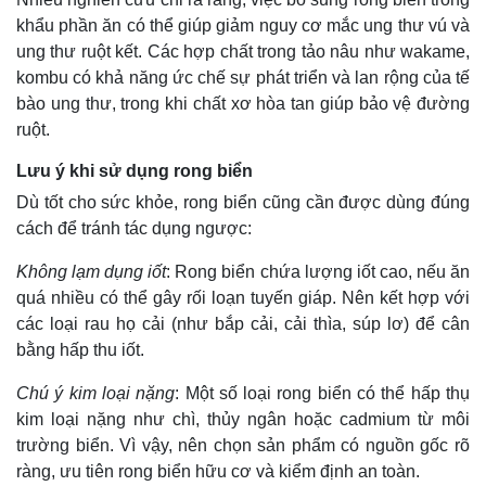
khẩu phần ăn có thể giúp giảm nguy cơ mắc ung thư vú và
ung thư ruột kết. Các hợp chất trong tảo nâu như wakame,
kombu có khả năng ức chế sự phát triển và lan rộng của tế
bào ung thư, trong khi chất xơ hòa tan giúp bảo vệ đường
ruột.
Lưu ý khi sử dụng rong biển
Dù tốt cho sức khỏe, rong biển cũng cần được dùng đúng
cách để tránh tác dụng ngược:
Không lạm dụng iốt
: Rong biển chứa lượng iốt cao, nếu ăn
quá nhiều có thể gây rối loạn tuyến giáp. Nên kết hợp với
các loại rau họ cải (như bắp cải, cải thìa, súp lơ) để cân
bằng hấp thu iốt.
Kinh tế
Thị trường
Chú ý kim loại nặng
: Một số loại rong biển có thể hấp thụ
Bất động sản
Giá vàng
kim loại nặng như chì, thủy ngân hoặc cadmium từ môi
Khởi nghiệp
Tiêu dùng
trường biển. Vì vậy, nên chọn sản phẩm có nguồn gốc rõ
Tỷ giá
ràng, ưu tiên rong biển hữu cơ và kiểm định an toàn.
Chứng khoán