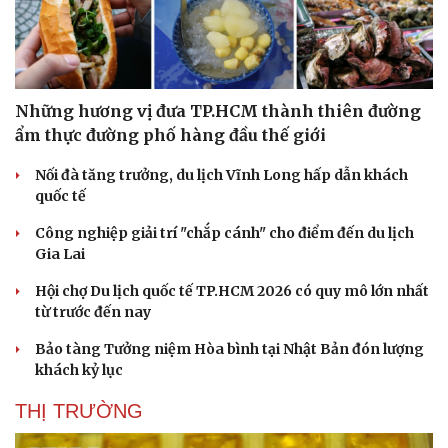
Những hương vị đưa TP.HCM thành thiên đường
ẩm thực đường phố hàng đầu thế giới
Nối đà tăng trưởng, du lịch Vĩnh Long hấp dẫn khách
quốc tế
Công nghiệp giải trí "chắp cánh" cho điểm đến du lịch
Gia Lai
Hội chợ Du lịch quốc tế TP.HCM 2026 có quy mô lớn nhất
từ trước đến nay
Bảo tàng Tưởng niệm Hòa bình tại Nhật Bản đón lượng
Du lịch
Podcast
khách kỷ lục
Tư vấn
Câu chuyện thời sự
Săn Tour
Đọc truyện đêm khuya
THỊ TRƯỜNG
check-in
Cửa sổ tình yêu
Kể chuyện cho bé