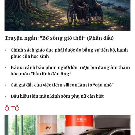
Truyện ngắn: "Bờ sông gió thổi" (Phần đầu)
Chính sách giáo dục phải được đo bằng sự tiến bộ, hạnh
phúc của học sinh
Bác sĩ cảnh báo phim người lớn, rượu bia đang âm thầm
bào mòn "bản lĩnh đàn ông"
Cái giá đắt của việc tiêm silicon làm to "cậu nhỏ"
Dấu hiệu tiền mãn kinh sớm phụ nữ cần biết
Ô TÔ