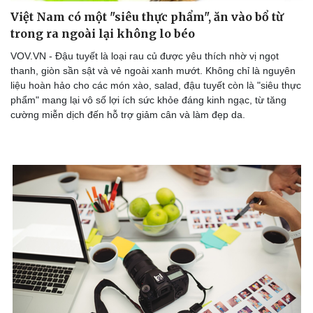
Việt Nam có một "siêu thực phẩm", ăn vào bổ từ
trong ra ngoài lại không lo béo
VOV.VN - Đậu tuyết là loại rau củ được yêu thích nhờ vị ngọt
thanh, giòn sần sật và vẻ ngoài xanh mướt. Không chỉ là nguyên
liệu hoàn hảo cho các món xào, salad, đậu tuyết còn là "siêu thực
phẩm" mang lại vô số lợi ích sức khỏe đáng kinh ngạc, từ tăng
cường miễn dịch đến hỗ trợ giảm cân và làm đẹp da.