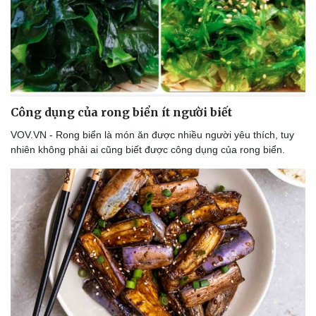
Doanh nghiệp
Công nghệ
Thông tin doanh nghiệp
Sành điệu
Doanh nghiệp 24h
Tin Công nghệ
Công dụng của rong biển ít người biết
Doanh nhân
Trải nghiệm
Vì cộng đồng
Chuyển đổi số
VOV.VN - Rong biển là món ăn được nhiều người yêu thích, tuy
nhiên không phải ai cũng biết được công dụng của rong biển.