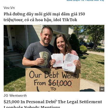
Thể thao
Ô tô - Xe máy
Bóng đá
Ô tô
Lịch thi đấu bóng đá
Xe máy
Thế giới thể thao
Tư vấn
eSports
Hậu trường