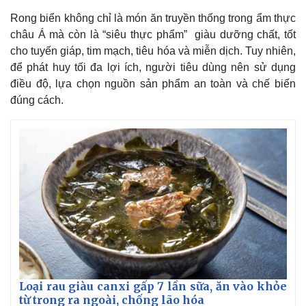
Giá cà phê
Rong biển không chỉ là món ăn truyền thống trong ẩm thực
châu Á mà còn là “siêu thực phẩm” giàu dưỡng chất, tốt
cho tuyến giáp, tim mạch, tiêu hóa và miễn dịch. Tuy nhiên,
để phát huy tối đa lợi ích, người tiêu dùng nên sử dụng
điều độ, lựa chọn nguồn sản phẩm an toàn và chế biến
đúng cách.
Loại rau giàu canxi gấp 7 lần sữa, ăn vào khỏe
từ trong ra ngoài, chống lão hóa