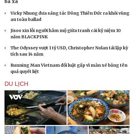
bà xã
Vicky Nhung đưa sáng tác Đông Thiên Đức ra khỏi vùng
an toàn ballad
Jisoo xin lỗi người hâm mộ giữa tranh cãi kỷ niệm 10
năm BLACKPINK
The Odyssey vượt 1 tỷ USD, Christopher Nolan tái lập kỳ
tích sau 14 năm
Running Man Vietnam đổi luật gấp vì màn xé bảng tên
quá quyết liệt
DU LỊCH