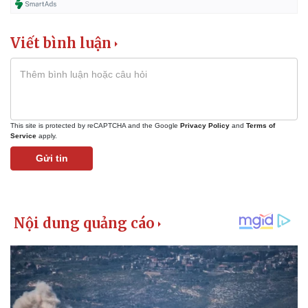
Vụ án
Vũ khí
Tin nóng
Việt Nam
Tư vấn luật
Phân tích
Viết bình luận
This site is protected by reCAPTCHA and the Google
Privacy Policy
and
Terms of
Service
apply.
Gửi tin