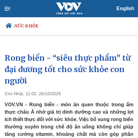
English
SỨC KHỎE
/
Rong biển - “siêu thực phẩm” từ
Chính trị
Xã hội
Đảng
Tin 24h
đại dương tốt cho sức khỏe con
Tổ chức nhân sự
Dự báo thời tiết
người
Quốc hội
Giáo dục
Nhận diện sự thật
Dấu ấn VOV
Việc làm
Chủ Nhật, 11:02, 26/10/2025
Biển đảo
VOV.VN - Rong biển - món ăn quen thuộc trong ẩm
thực châu Á nhờ giá trị dinh dưỡng cao và những lợi
ích thiết thực đối với sức khỏe. Việc bổ sung rong biển
thường xuyên trong chế độ ăn uống không chỉ giúp
tăng cường vitamin, khoáng chất mà còn góp phần