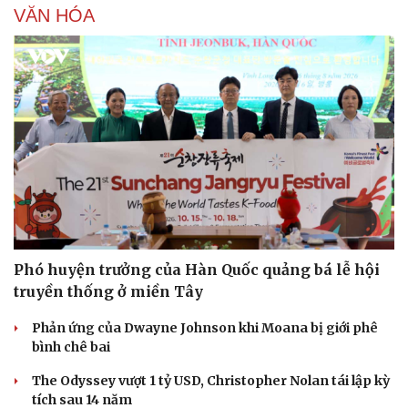
VĂN HÓA
Phó huyện trưởng của Hàn Quốc quảng bá lễ hội
Văn hóa
Giải trí
truyền thống ở miền Tây
Sân khấu - Điện ảnh
Nghệ sĩ
Văn học
Thời trang
Phản ứng của Dwayne Johnson khi Moana bị giới phê
Âm nhạc
Sao Việt
bình chê bai
Di sản
The Odyssey vượt 1 tỷ USD, Christopher Nolan tái lập kỳ
tích sau 14 năm