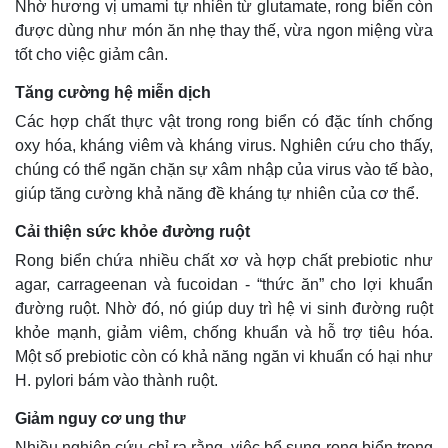
Nhờ hương vị umami tự nhiên từ glutamate, rong biển còn
được dùng như món ăn nhẹ thay thế, vừa ngon miệng vừa
tốt cho việc giảm cân.
Tăng cường hệ miễn dịch
Các hợp chất thực vật trong rong biển có đặc tính chống
oxy hóa, kháng viêm và kháng virus. Nghiên cứu cho thấy,
chúng có thể ngăn chặn sự xâm nhập của virus vào tế bào,
giúp tăng cường khả năng đề kháng tự nhiên của cơ thể.
Cải thiện sức khỏe đường ruột
Rong biển chứa nhiều chất xơ và hợp chất prebiotic như
agar, carrageenan và fucoidan - “thức ăn” cho lợi khuẩn
đường ruột. Nhờ đó, nó giúp duy trì hệ vi sinh đường ruột
khỏe mạnh, giảm viêm, chống khuẩn và hỗ trợ tiêu hóa.
Một số prebiotic còn có khả năng ngăn vi khuẩn có hại như
H. pylori bám vào thành ruột.
Giảm nguy cơ ung thư
Nhiều nghiên cứu chỉ ra rằng, việc bổ sung rong biển trong