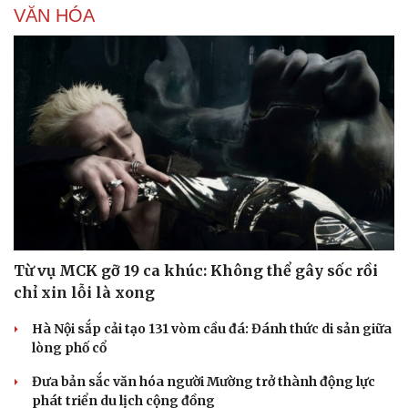
VĂN HÓA
Sức khỏe
Đời sống
Dinh dưỡng - món ngon
Nhà đẹp
Cây thuốc
Blog
Sản phụ khoa
Tình yêu - Gia đình
Nhi khoa
Nam khoa
Làm đẹp - giảm cân
Phòng mạch online
Ăn sạch sống khỏe
Từ vụ MCK gỡ 19 ca khúc: Không thể gây sốc rồi
chỉ xin lỗi là xong
Hà Nội sắp cải tạo 131 vòm cầu đá: Đánh thức di sản giữa
lòng phố cổ
Đưa bản sắc văn hóa người Mường trở thành động lực
phát triển du lịch cộng đồng