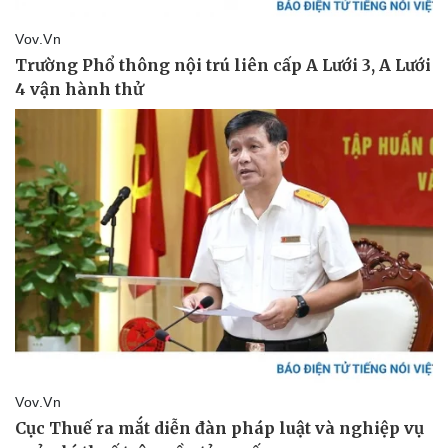
Pháp luật
Quân sự - Quốc phòng
Vụ án
Vũ khí
Tin nóng
Việt Nam
Tư vấn luật
Phân tích