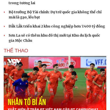
trong tương lai
Bộ trưởng Bộ Tài chính: Dự trữ quốc gia không thể chỉ
mãi là gạo, lều bạt
Đắk Lắk triển khai 2 khu công nghiệp hơn 7.400 tỷ đồng
Sơn La sẽ có thêm khu đô thị mới tại Khu du lịch quốc
gia Mộc Châu
THỂ THAO
Du lịch
Podcast
Tư vấn
Câu chuyện thời sự
Săn Tour
Đọc truyện đêm khuya
check-in
Cửa sổ tình yêu
Kể chuyện cho bé
Hạt giống tâm hồn