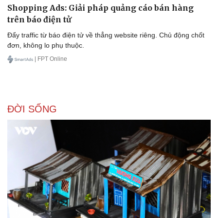
Doanh nghiệp
Công nghệ
Shopping Ads: Giải pháp quảng cáo bán hàng
Thông tin doanh nghiệp
Sành điệu
trên báo điện tử
Doanh nghiệp 24h
Tin Công nghệ
Doanh nhân
Trải nghiệm
Đẩy traffic từ báo điện tử về thẳng website riêng. Chủ động chốt
Vì cộng đồng
Chuyển đổi số
đơn, không lo phụ thuộc.
| FPT Online
ĐỜI SỐNG