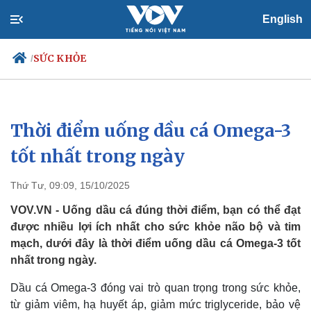
English
SỨC KHỎE
/
Thời điểm uống dầu cá Omega-3
Chính trị
Xã hội
Đảng
Tin 24h
tốt nhất trong ngày
Tổ chức nhân sự
Dự báo thời tiết
Quốc hội
Giáo dục
Thứ Tư, 09:09, 15/10/2025
Nhận diện sự thật
Dấu ấn VOV
Việc làm
VOV.VN - Uống dầu cá đúng thời điểm, bạn có thể đạt
Biển đảo
được nhiều lợi ích nhất cho sức khỏe não bộ và tim
mạch, dưới đây là thời điểm uống dầu cá Omega-3 tốt
nhất trong ngày.
Dầu cá Omega-3 đóng vai trò quan trọng trong sức khỏe,
từ giảm viêm, hạ huyết áp, giảm mức triglyceride, bảo vệ