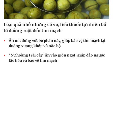
Loại quả nhỏ nhưng có võ, liều thuốc tự nhiên bổ
từ đường ruột đến tim mạch
Ăn mít đừng vứt bỏ phần này, giúp bảo vệ tim mạch lại
dưỡng xương khớp và não bộ
"Nữ hoàng trái cây" ăn vào giòn ngọt, giúp đảo ngược
lão hóa và bảo vệ tim mạch
Ăn trứng thế nào để cơ thể hấp thụ vitamin D tốt hơn?
Bơ mặn có thực sự tốt cho sức khỏe? Điều nhiều người
chưa biết
CÂY THUỐC