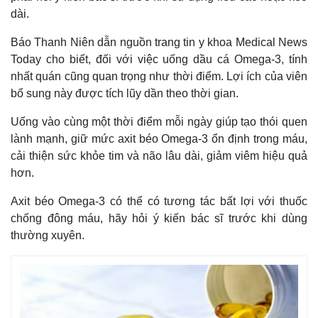
dài.
Báo Thanh Niên dẫn nguồn trang tin y khoa Medical News
Today cho biết, đối với việc uống dầu cá Omega-3, tính
nhất quán cũng quan trọng như thời điểm. Lợi ích của viên
bổ sung này được tích lũy dần theo thời gian.
Uống vào cùng một thời điểm mỗi ngày giúp tạo thói quen
lành mạnh, giữ mức axit béo Omega-3 ổn định trong máu,
cải thiện sức khỏe tim và não lâu dài, giảm viêm hiệu quả
hơn.
Thế giới
Multimedia
Axit béo Omega-3 có thể có tương tác bất lợi với thuốc
Quan sát
Video
chống đông máu, hãy hỏi ý kiến bác sĩ trước khi dùng
Cuộc sống đó đây
Ảnh
thường xuyên.
Hồ sơ
E-Magazine
Infographic