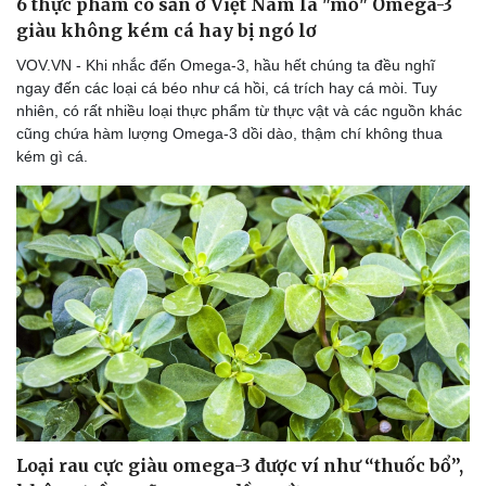
6 thực phẩm có sẵn ở Việt Nam là "mỏ" Omega-3
giàu không kém cá hay bị ngó lơ
VOV.VN - Khi nhắc đến Omega-3, hầu hết chúng ta đều nghĩ
ngay đến các loại cá béo như cá hồi, cá trích hay cá mòi. Tuy
nhiên, có rất nhiều loại thực phẩm từ thực vật và các nguồn khác
cũng chứa hàm lượng Omega-3 dồi dào, thậm chí không thua
kém gì cá.
Loại rau cực giàu omega-3 được ví như “thuốc bổ”,