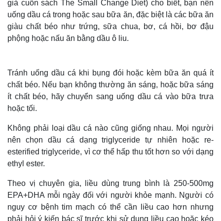
giả cuốn sách The Small Change Diet) cho biết, bạn nên
uống dầu cá trong hoặc sau bữa ăn, đặc biệt là các bữa ăn
giàu chất béo như trứng, sữa chua, bơ, cá hồi, bơ đậu
phộng hoặc nấu ăn bằng dầu ô liu.
Tránh uống dầu cá khi bụng đói hoặc kèm bữa ăn quá ít
chất béo. Nếu bạn không thường ăn sáng, hoặc bữa sáng
ít chất béo, hãy chuyển sang uống dầu cá vào bữa trưa
hoặc tối.
Không phải loại dầu cá nào cũng giống nhau. Mọi người
nên chọn dầu cá dạng triglyceride tự nhiên hoặc re-
esterified triglyceride, vì cơ thể hấp thu tốt hơn so với dạng
ethyl ester.
Theo vị chuyên gia, liều dùng trung bình là 250-500mg
EPA+DHA mỗi ngày đối với người khỏe mạnh. Người có
nguy cơ bệnh tim mạch có thể cần liều cao hơn nhưng
phải hỏi ý kiến bác sĩ trước khi sử dụng liều cao hoặc kéo