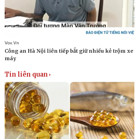
Tin liên quan
Thể thao
Ô tô - Xe máy
Bóng đá
Ô tô
Lịch thi đấu bóng đá
Xe máy