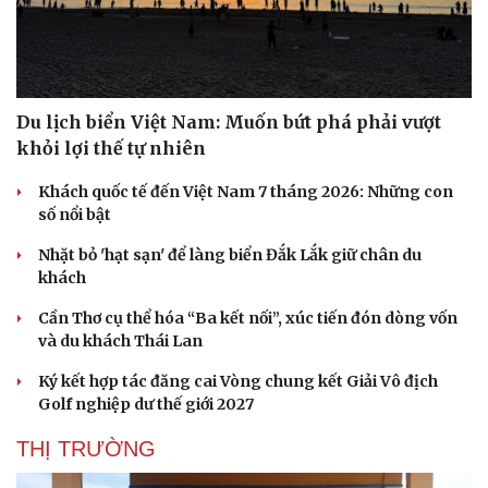
Du lịch biển Việt Nam: Muốn bứt phá phải vượt
khỏi lợi thế tự nhiên
Văn hóa
Giải trí
Khách quốc tế đến Việt Nam 7 tháng 2026: Những con
Sân khấu - Điện ảnh
Nghệ sĩ
số nổi bật
Văn học
Thời trang
Nhặt bỏ 'hạt sạn' để làng biển Đắk Lắk giữ chân du
Âm nhạc
Sao Việt
khách
Di sản
Cần Thơ cụ thể hóa “Ba kết nối”, xúc tiến đón dòng vốn
và du khách Thái Lan
Ký kết hợp tác đăng cai Vòng chung kết Giải Vô địch
Golf nghiệp dư thế giới 2027
THỊ TRƯỜNG