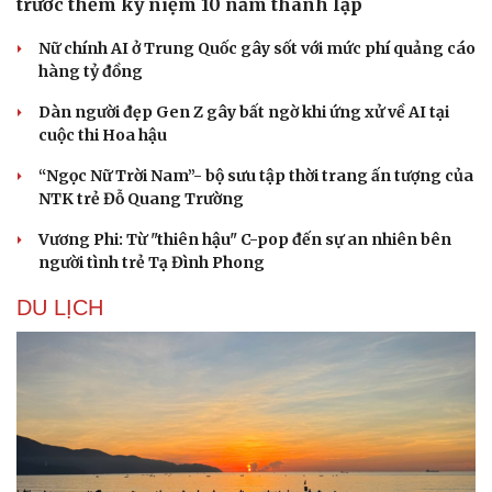
trước thềm kỷ niệm 10 năm thành lập
Nữ chính AI ở Trung Quốc gây sốt với mức phí quảng cáo
hàng tỷ đồng
Dàn người đẹp Gen Z gây bất ngờ khi ứng xử về AI tại
cuộc thi Hoa hậu
“Ngọc Nữ Trời Nam”- bộ sưu tập thời trang ấn tượng của
NTK trẻ Đỗ Quang Trường
Vương Phi: Từ "thiên hậu" C-pop đến sự an nhiên bên
người tình trẻ Tạ Đình Phong
DU LỊCH