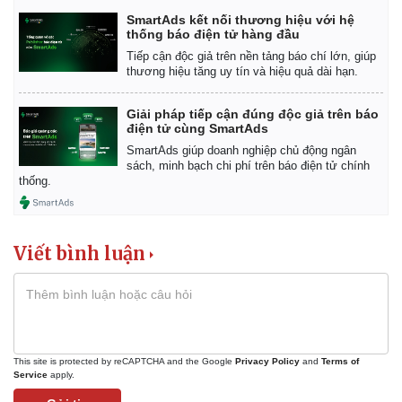
SmartAds kết nối thương hiệu với hệ
thống báo điện tử hàng đầu
Tiếp cận độc giả trên nền tảng báo chí lớn, giúp
thương hiệu tăng uy tín và hiệu quả dài hạn.
Giải pháp tiếp cận đúng độc giả trên báo
điện tử cùng SmartAds
SmartAds giúp doanh nghiệp chủ động ngân
sách, minh bạch chi phí trên báo điện tử chính
thống.
Viết bình luận
Kinh tế
Thị trường
Bất động sản
Giá vàng
Khởi nghiệp
Tiêu dùng
Tỷ giá
Chứng khoán
This site is protected by reCAPTCHA and the Google
Privacy Policy
and
Terms of
Service
apply.
Giá cà phê