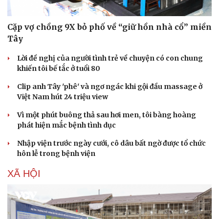
Cặp vợ chồng 9X bỏ phố về “giữ hồn nhà cổ” miền
Tây
Lời đề nghị của người tình trẻ về chuyện có con chung
khiến tôi bế tắc ở tuổi 80
Clip anh Tây 'phê' và ngơ ngác khi gội đầu massage ở
Việt Nam hút 24 triệu view
Vì một phút buông thả sau hơi men, tôi bàng hoàng
phát hiện mắc bệnh tình dục
Nhập viện trước ngày cưới, cô dâu bất ngờ được tổ chức
hôn lễ trong bệnh viện
XÃ HỘI