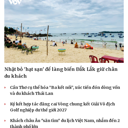
Nhặt bỏ 'hạt sạn' để làng biển Đắk Lắk giữ chân
du khách
Cần Thơ cụ thể hóa “Ba kết nối”, xúc tiến đón dòng vốn
và du khách Thái Lan
Ký kết hợp tác đăng cai Vòng chung kết Giải Vô địch
Golf nghiệp dư thế giới 2027
Khách châu Âu "săn tìm" du lịch Việt Nam, nhắm đến 2
thành phố lớn