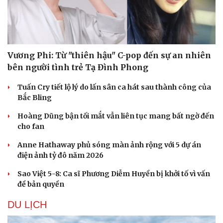
Hạt giống tâm hồn
Vương Phi: Từ "thiên hậu" C-pop đến sự an nhiên
bên người tình trẻ Tạ Đình Phong
Tuấn Cry tiết lộ lý do lấn sân ca hát sau thành công của
Bắc Bling
Hoàng Dũng bận tối mắt vẫn liên tục mang bất ngờ đến
cho fan
Anne Hathaway phủ sóng màn ảnh rộng với 5 dự án
điện ảnh tỷ đô năm 2026
Sao Việt 5-8: Ca sĩ Phương Diễm Huyền bị khởi tố vì vấn
đề bản quyền
DU LỊCH