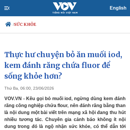
English
SỨC KHỎE
/
Thực hư chuyện bỏ ăn muối iod,
Chính trị
Xã hội
Đảng
Tin 24h
kem đánh răng chứa fluor để
Tổ chức nhân sự
Dự báo thời tiết
sống khỏe hơn?
Quốc hội
Giáo dục
Nhận diện sự thật
Dấu ấn VOV
Việc làm
Thứ Ba, 06:00, 23/06/2026
Biển đảo
VOV.VN - Kêu gọi bỏ muối iod, ngừng dùng kem đánh
răng công nghiệp chứa flour, nên đánh răng bằng than
là nội dung một bài viết trên mạng xã hội đang thu hút
nhiều tương tác. Chuyên gia cảnh báo không ít nội
dung trong đó là ngộ nhận sức khỏe, có thể dẫn tới