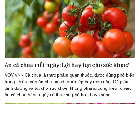
Sức khỏe
Đời sống
Dinh dưỡng - món ngon
Nhà đẹp
Cây thuốc
Blog
Ăn cà chua mỗi ngày: Lợi hay hại cho sức khỏe?
Sản phụ khoa
Tình yêu - Gia đình
VOV.VN - Cà chua là thực phẩm quen thuộc, được dùng phổ biến
Nhi khoa
trong nhiều món ăn như salad, nước ép hay món nấu. Dù giàu
Nam khoa
dinh dưỡng và tốt cho sức khỏe, không phải ai cũng hiểu rõ việc
Làm đẹp - giảm cân
ăn cà chua hàng ngày có thực sự phù hợp hay không.
Phòng mạch online
Ăn sạch sống khỏe