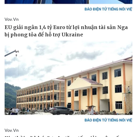
Doanh nghiệp
Công nghệ
Thông tin doanh nghiệp
Sành điệu
Doanh nghiệp 24h
Tin Công nghệ
Doanh nhân
Trải nghiệm
Vì cộng đồng
Chuyển đổi số