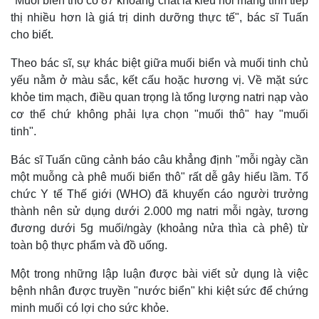
"Muối biển thô có 87 khoáng chất là kiểu nói mang tính tiếp
thị nhiều hơn là giá trị dinh dưỡng thực tế", bác sĩ Tuấn
cho biết.
Theo bác sĩ, sự khác biệt giữa muối biển và muối tinh chủ
yếu nằm ở màu sắc, kết cấu hoặc hương vị. Về mặt sức
khỏe tim mạch, điều quan trọng là tổng lượng natri nạp vào
cơ thể chứ không phải lựa chọn "muối thô" hay "muối
tinh".
Bác sĩ Tuấn cũng cảnh báo câu khẳng định "mỗi ngày cần
một muỗng cà phê muối biển thô" rất dễ gây hiểu lầm. Tổ
chức Y tế Thế giới (WHO) đã khuyến cáo người trưởng
Thế giới
Multimedia
thành nên sử dụng dưới 2.000 mg natri mỗi ngày, tương
Quan sát
Video
đương dưới 5g muối/ngày (khoảng nửa thìa cà phê) từ
Cuộc sống đó đây
Ảnh
toàn bộ thực phẩm và đồ uống.
Hồ sơ
E-Magazine
Infographic
Một trong những lập luận được bài viết sử dụng là việc
bệnh nhân được truyền "nước biển" khi kiệt sức để chứng
minh muối có lợi cho sức khỏe.