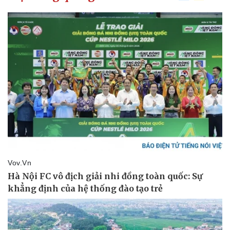
Thể thao
Ô tô - Xe máy
Bóng đá
Ô tô
Lịch thi đấu bóng đá
Xe máy
Thế giới thể thao
Tư vấn
eSports
Hậu trường