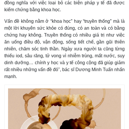
đồng nghĩa với việc loại bỏ các biện pháp y tế đã được
kiểm chứng bằng khoa học.
Vấn đề không nằm ở “khoa học” hay “truyền thống” mà là
một lời khuyên sức khỏe có đúng, có an toàn và có bằng
chứng hay không. Truyền thống có nhiều giá trị như việc
ăn uống điều độ, vận động, sống tiết chế, gần gũi thiên
nhiên, chăm sóc tinh thần. Ngày xưa người ta cũng từng
thiếu iod, sâu răng, tử vong vì nhiễm trùng, mất nước, suy
dinh dưỡng… chính y học và y tế công cộng đã giúp giảm
rất nhiều những vấn đề đó", bác sĩ Dương Minh Tuấn nhấn
mạnh.
Pháp luật
Quân sự - Quốc phòng