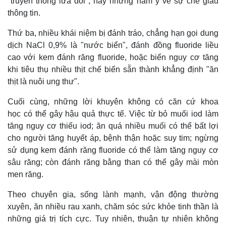
"truyền thông lừa dối", hay những hàm ý về sự che giấu
thông tin.
Thứ ba, nhiều khái niệm bị đánh tráo, chẳng hạn gọi dung
dịch NaCl 0,9% là "nước biển", đánh đồng fluoride liều
cao với kem đánh răng fluoride, hoặc biến nguy cơ tăng
khi tiêu thụ nhiều thịt chế biến sẵn thành khẳng định "ăn
thịt là nuôi ung thư".
Cuối cùng, những lời khuyên không có căn cứ khoa
học có thể gây hậu quả thực tế. Việc từ bỏ muối iod làm
tăng nguy cơ thiếu iod; ăn quá nhiều muối có thể bất lợi
cho người tăng huyết áp, bệnh thận hoặc suy tim; ngừng
sử dụng kem đánh răng fluoride có thể làm tăng nguy cơ
sâu răng; còn đánh răng bằng than có thể gây mài mòn
men răng.
Theo chuyên gia, sống lành mạnh, vận động thường
xuyên, ăn nhiều rau xanh, chăm sóc sức khỏe tinh thần là
những giá trị tích cực. Tuy nhiên, thuận tự nhiên không