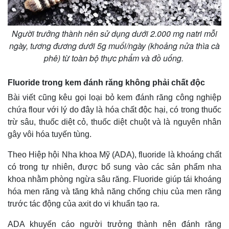
Người trưởng thành nên sử dụng dưới 2.000 mg natri mỗi
ngày, tương đương dưới 5g muối/ngày (khoảng nửa thìa cà
phê) từ toàn bộ thực phẩm và đồ uống.
Fluoride trong kem đánh răng không phải chất độc
Bài viết cũng kêu gọi loại bỏ kem đánh răng công nghiệp
chứa flour với lý do đây là hóa chất độc hại, có trong thuốc
trừ sâu, thuốc diệt cỏ, thuốc diệt chuột và là nguyên nhân
gây vôi hóa tuyến tùng.
Theo Hiệp hội Nha khoa Mỹ (ADA), fluoride là khoáng chất
có trong tự nhiên, được bổ sung vào các sản phẩm nha
khoa nhằm phòng ngừa sâu răng. Fluoride giúp tái khoáng
hóa men răng và tăng khả năng chống chịu của men răng
trước tác động của axit do vi khuẩn tạo ra.
ADA khuyến cáo người trưởng thành nên đánh răng