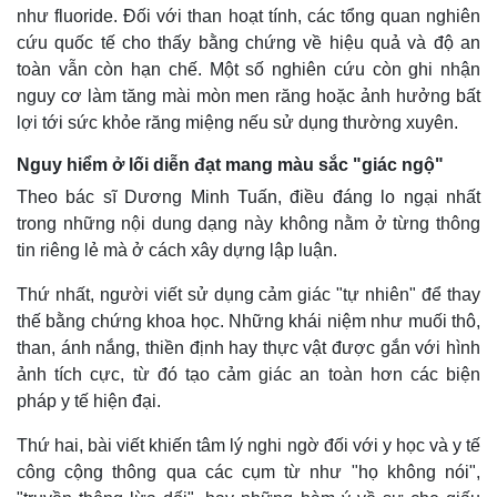
Giá cà phê
như fluoride. Đối với than hoạt tính, các tổng quan nghiên
cứu quốc tế cho thấy bằng chứng về hiệu quả và độ an
toàn vẫn còn hạn chế. Một số nghiên cứu còn ghi nhận
nguy cơ làm tăng mài mòn men răng hoặc ảnh hưởng bất
lợi tới sức khỏe răng miệng nếu sử dụng thường xuyên.
Nguy hiểm ở lối diễn đạt mang màu sắc "giác ngộ"
Theo bác sĩ Dương Minh Tuấn, điều đáng lo ngại nhất
trong những nội dung dạng này không nằm ở từng thông
tin riêng lẻ mà ở cách xây dựng lập luận.
Thứ nhất, người viết sử dụng cảm giác "tự nhiên" để thay
thế bằng chứng khoa học. Những khái niệm như muối thô,
than, ánh nắng, thiền định hay thực vật được gắn với hình
ảnh tích cực, từ đó tạo cảm giác an toàn hơn các biện
pháp y tế hiện đại.
Thứ hai, bài viết khiến tâm lý nghi ngờ đối với y học và y tế
công cộng thông qua các cụm từ như "họ không nói",