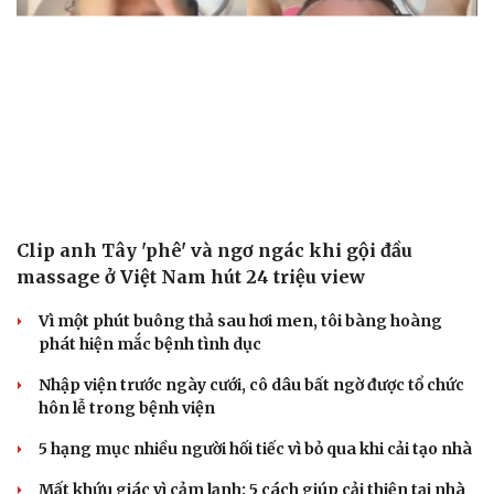
Clip anh Tây 'phê' và ngơ ngác khi gội đầu
massage ở Việt Nam hút 24 triệu view
Vì một phút buông thả sau hơi men, tôi bàng hoàng
Văn hóa
Giải trí
phát hiện mắc bệnh tình dục
Sân khấu - Điện ảnh
Nghệ sĩ
Văn học
Thời trang
Nhập viện trước ngày cưới, cô dâu bất ngờ được tổ chức
Âm nhạc
Sao Việt
hôn lễ trong bệnh viện
Di sản
5 hạng mục nhiều người hối tiếc vì bỏ qua khi cải tạo nhà
Mất khứu giác vì cảm lạnh: 5 cách giúp cải thiện tại nhà