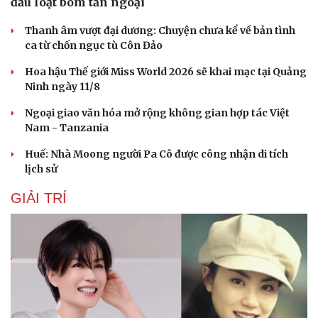
đầu loạt bom tấn ngoại
Thanh âm vượt đại dương: Chuyện chưa kể về bản tình
ca từ chốn ngục tù Côn Đảo
Hoa hậu Thế giới Miss World 2026 sẽ khai mạc tại Quảng
Ninh ngày 11/8
Ngoại giao văn hóa mở rộng không gian hợp tác Việt
Nam - Tanzania
Huế: Nhà Moong người Pa Cô được công nhận di tích
lịch sử
GIẢI TRÍ
Du lịch
Podcast
Tư vấn
Câu chuyện thời sự
Săn Tour
Đọc truyện đêm khuya
check-in
Cửa sổ tình yêu
Kể chuyện cho bé