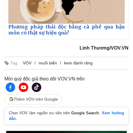
Vụ án
Vũ khí
Tin nóng
Việt Nam
Tư vấn luật
Phân tích
Phương pháp thải độc bằng cà phê qua hậu
môn có thật sự hiệu quả?
Linh Thương/VOV.VN
Tag:
VOV
muối biển
kem đánh răng
Mời quý độc giả theo dõi VOV.VN trên
Thêm VOV trên Google
Chọn VOV làm nguồn ưu tiên trên
Google Search
.
Xem hướng
dẫn.