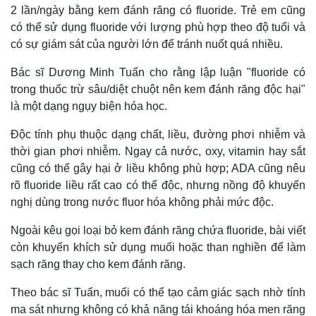
2 lần/ngày bằng kem đánh răng có fluoride. Trẻ em cũng
có thể sử dụng fluoride với lượng phù hợp theo độ tuổi và
có sự giám sát của người lớn để tránh nuốt quá nhiều.
Bác sĩ Dương Minh Tuấn cho rằng lập luận "fluoride có
trong thuốc trừ sâu/diệt chuột nên kem đánh răng độc hại"
là một dạng ngụy biện hóa học.
Độc tính phụ thuộc dạng chất, liều, đường phơi nhiễm và
thời gian phơi nhiễm. Ngay cả nước, oxy, vitamin hay sắt
cũng có thể gây hại ở liều không phù hợp; ADA cũng nêu
rõ fluoride liều rất cao có thể độc, nhưng nồng độ khuyến
nghị dùng trong nước fluor hóa không phải mức độc.
Ngoài kêu gọi loại bỏ kem đánh răng chứa fluoride, bài viết
Kinh tế
Thị trường
còn khuyến khích sử dụng muối hoặc than nghiền để làm
Bất động sản
Giá vàng
sạch răng thay cho kem đánh răng.
Khởi nghiệp
Tiêu dùng
Theo bác sĩ Tuấn, muối có thể tạo cảm giác sạch nhờ tính
Tỷ giá
Chứng khoán
ma sát nhưng không có khả năng tái khoáng hóa men răng