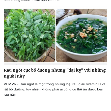
Doanh nghiệp
Công nghệ
Thông tin doanh nghiệp
Sành điệu
Doanh nghiệp 24h
Tin Công nghệ
Doanh nhân
Trải nghiệm
Vì cộng đồng
Chuyển đổi số
Rau ngót cực bổ dưỡng nhưng ''đại kỵ'' với những
người này
VOV.VN - Rau ngót là một trong những loại rau giàu vitamin C và
rất bổ dưỡng, tuy nhiên không phải ai cũng có thể ăn được loại
rau này.