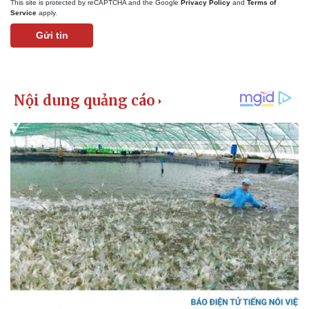
This site is protected by reCAPTCHA and the Google
Privacy Policy
and
Terms of
Service
apply.
Gửi tin
Pháp luật
Quân sự - Quốc phòng