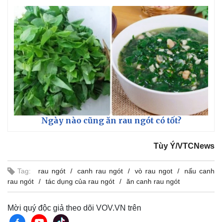
Ngày nào cũng ăn rau ngót có tốt?
Tùy Ý/VTCNews
Tag:
rau ngót
canh rau ngót
vò rau ngot
nấu canh
Kinh tế
Thị trường
rau ngót
tác dụng của rau ngót
ăn canh rau ngót
Bất động sản
Giá vàng
Khởi nghiệp
Tiêu dùng
Tỷ giá
Mời quý độc giả theo dõi VOV.VN trên
Chứng khoán