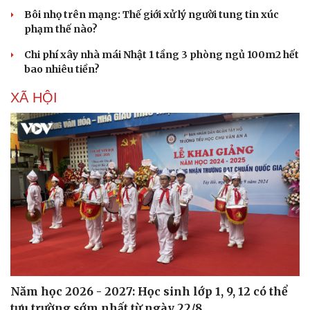
Bôi nhọ trên mạng: Thế giới xử lý người tung tin xúc
phạm thế nào?
Chi phí xây nhà mái Nhật 1 tầng 3 phòng ngủ 100m2 hết
bao nhiêu tiền?
XÃ HỘI
Sức khỏe
Đời sống
Dinh dưỡng - món ngon
Nhà đẹp
Cây thuốc
Blog
Sản phụ khoa
Tình yêu - Gia đình
Nhi khoa
Nam khoa
Làm đẹp - giảm cân
Phòng mạch online
Ăn sạch sống khỏe
Năm học 2026 - 2027: Học sinh lớp 1, 9, 12 có thể
tựu trường sớm nhất từ ngày 22/8