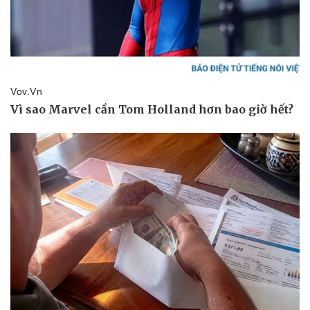
Thể thao
Ô tô - Xe máy
Bóng đá
Ô tô
Lịch thi đấu bóng đá
Xe máy
Thế giới thể thao
Tư vấn
eSports
Hậu trường