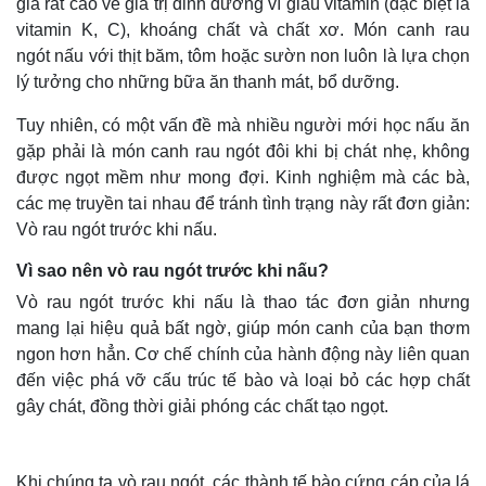
giá rất cao về giá trị dinh dưỡng vì giàu vitamin (đặc biệt là
vitamin K, C), khoáng chất và chất xơ. Món canh rau
ngót nấu với thịt băm, tôm hoặc sườn non luôn là lựa chọn
lý tưởng cho những bữa ăn thanh mát, bổ dưỡng.
Tuy nhiên, có một vấn đề mà nhiều người mới học nấu ăn
gặp phải là món canh rau ngót đôi khi bị chát nhẹ, không
được ngọt mềm như mong đợi. Kinh nghiệm mà các bà,
các mẹ truyền tai nhau để tránh tình trạng này rất đơn giản:
Vò rau ngót trước khi nấu.
Vì sao nên vò rau ngót trước khi nấu?
Vò rau ngót trước khi nấu là thao tác đơn giản nhưng
mang lại hiệu quả bất ngờ, giúp món canh của bạn thơm
ngon hơn hẳn. Cơ chế chính của hành động này liên quan
đến việc phá vỡ cấu trúc tế bào và loại bỏ các hợp chất
gây chát, đồng thời giải phóng các chất tạo ngọt.
Khi chúng ta vò rau ngót, các thành tế bào cứng cáp của lá