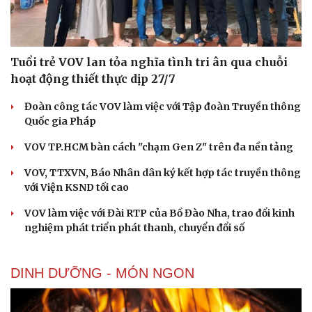
Tuổi trẻ VOV lan tỏa nghĩa tình tri ân qua chuỗi
hoạt động thiết thực dịp 27/7
Đoàn công tác VOV làm việc với Tập đoàn Truyền thông
Quốc gia Pháp
VOV TP.HCM bàn cách "chạm Gen Z" trên đa nền tảng
VOV, TTXVN, Báo Nhân dân ký kết hợp tác truyền thông
với Viện KSND tối cao
VOV làm việc với Đài RTP của Bồ Đào Nha, trao đổi kinh
nghiệm phát triển phát thanh, chuyển đổi số
DINH DƯỠNG - MÓN NGON