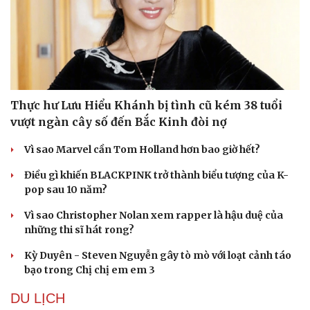
Thực hư Lưu Hiểu Khánh bị tình cũ kém 38 tuổi
vượt ngàn cây số đến Bắc Kinh đòi nợ
Vì sao Marvel cần Tom Holland hơn bao giờ hết?
Điều gì khiến BLACKPINK trở thành biểu tượng của K-
pop sau 10 năm?
Văn hóa
Giải trí
Vì sao Christopher Nolan xem rapper là hậu duệ của
Sân khấu - Điện ảnh
Nghệ sĩ
những thi sĩ hát rong?
Văn học
Thời trang
Âm nhạc
Sao Việt
Kỳ Duyên - Steven Nguyễn gây tò mò với loạt cảnh táo
Di sản
bạo trong Chị chị em em 3
DU LỊCH