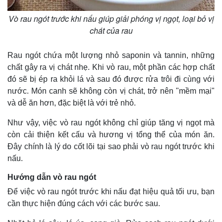
Vò rau ngót trước khi nấu giúp giải phóng vị ngọt, loại bỏ vị
chát của rau
Rau ngót chứa một lượng nhỏ saponin và tannin, những
chất gây ra vị chát nhẹ. Khi vò rau, một phần các hợp chất
đó sẽ bị ép ra khỏi lá và sau đó được rửa trôi đi cùng với
nước. Món canh sẽ không còn vị chát, trở nên "mềm mại"
và dễ ăn hơn, đặc biệt là với trẻ nhỏ.
Như vậy, việc vò rau ngót không chỉ giúp tăng vị ngọt mà
còn cải thiện kết cấu và hương vị tổng thể của món ăn.
Thế giới
Multimedia
Đây chính là lý do cốt lõi tại sao phải vò rau ngót trước khi
Quan sát
Video
nấu.
Cuộc sống đó đây
Ảnh
Hồ sơ
E-Magazine
Hướng dẫn vò rau ngót
Infographic
Để việc vò rau ngót trước khi nấu đạt hiệu quả tối ưu, bạn
cần thực hiện đúng cách với các bước sau.