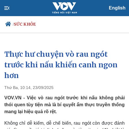
English
SỨC KHỎE
/
Thực hư chuyện vò rau ngót
Chính trị
Xã hội
Đảng
Tin 24h
trước khi nấu khiến canh ngon
Tổ chức nhân sự
Dự báo thời tiết
hơn
Quốc hội
Giáo dục
Nhận diện sự thật
Dấu ấn VOV
Việc làm
Thứ Ba, 10:14, 23/09/2025
Biển đảo
VOV.VN - Việc vò rau ngót trước khi nấu không phải
thói quen tùy tiện mà là bí quyết ẩm thực truyền thống
mang lại hiệu quả rõ rệt.
Không chỉ dễ kiếm, dễ chế biến, rau ngót còn được đánh