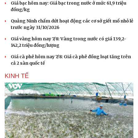
Giá bạc hôm nay: Giá bạc trong nước ở mức 61,9 triệu
đồng/kg
Quảng Ninh chấm dứt hoạt động các cơ sở giết mổ nhỏ lẻ
trước ngày 31/10/2026
Giá vàng hôm nay 7/8: Vàng trong nước có giá 139,2-
142,2 triệu đồng/lượng
Giá cà phê hôm nay 7/8: Giá cà phê đồng loạt tăng trên
cả 2 sàn quốc tế
KINH TẾ
Du lịch
Podcast
Tư vấn
Câu chuyện thời sự
Săn Tour
Đọc truyện đêm khuya
check-in
Cửa sổ tình yêu
Kể chuyện cho bé