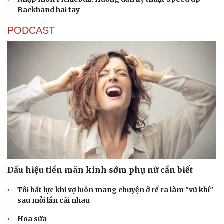
Backhand hai tay
PODCAST
Dấu hiệu tiền mãn kinh sớm phụ nữ cần biết
Tôi bất lực khi vợ luôn mang chuyện ở rể ra làm "vũ khí"
sau mỗi lần cãi nhau
Cải chính
Hoa sữa