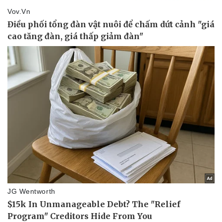
Vụ án
Vũ khí
Tin nóng
Việt Nam
Tư vấn luật
Phân tích