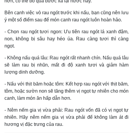
hơn, có thể bỏ qua bước xả lại nước này.
Bên cạnh việc vò rau ngót trước khi nấu, bạn cũng nên lưu
ý một số điểm sau để món canh rau ngót luôn hoàn hảo.
- Chọn rau ngót tươi ngon: Ưu tiên rau ngót lá xanh đậm,
non, không bị sâu hay héo úa. Rau càng tươi thì càng
ngọt.
- Không nấu quá lâu: Rau ngót rất nhanh chín. Nấu quá lâu
sẽ làm rau bị nhũn, mất đi độ xanh tươi và giảm hàm
lượng dinh dưỡng.
- Nấu với thịt băm hoặc tôm: Kết hợp rau ngót với thịt băm,
tôm, hoặc sườn non sẽ tăng thêm vị ngọt tự nhiên cho món
canh, làm món ăn hấp dẫn hơn.
- Nêm nếm gia vị vừa phải: Rau ngót vốn đã có vị ngọt tự
nhiên. Hãy nêm nếm gia vị vừa phải để không làm át đi
hương vị đặc trưng của rau.