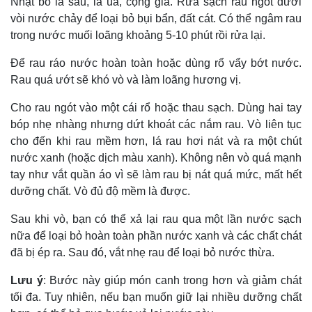
Nhặt bỏ lá sâu, lá úa, cọng già. Rửa sạch rau ngót dưới
vòi nước chảy để loại bỏ bụi bẩn, đất cát. Có thể ngâm rau
trong nước muối loãng khoảng 5-10 phút rồi rửa lại.
Để rau ráo nước hoàn toàn hoặc dùng rổ vẩy bớt nước.
Rau quá ướt sẽ khó vò và làm loãng hương vị.
Cho rau ngót vào một cái rổ hoặc thau sạch. Dùng hai tay
bóp nhẹ nhàng nhưng dứt khoát các nắm rau. Vò liên tục
cho đến khi rau mềm hơn, lá rau hơi nát và ra một chút
nước xanh (hoặc dịch màu xanh). Không nên vò quá mạnh
tay như vắt quần áo vì sẽ làm rau bị nát quá mức, mất hết
dưỡng chất. Vò đủ độ mềm là được.
Sau khi vò, bạn có thể xả lại rau qua một lần nước sạch
nữa để loại bỏ hoàn toàn phần nước xanh và các chất chát
đã bị ép ra. Sau đó, vắt nhẹ rau để loại bỏ nước thừa.
Lưu ý
: Bước này giúp món canh trong hơn và giảm chát
tối đa. Tuy nhiên, nếu bạn muốn giữ lại nhiều dưỡng chất