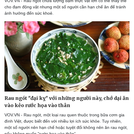
VOV.VN - Rau ngót chứa lượng đạm thực vật lớn có thể thay thế
cho đạm động vật nhưng một số người cần hạn chế ăn để tránh
ảnh hưởng đến sức khoẻ.
Rau ngót "đại kỵ" với những người này, chớ dại ăn
vào kẻo rước họa vào thân
VOV.VN - Rau ngót, một loại rau quen thuộc trong bữa cơm gia
đình Việt, được biết đến với nhiều lợi ích sức khỏe. Tuy nhiên,
một số người nên hạn chế hoặc tuyệt đối không nên ăn rau ngót,
nếu không muốn "rước họa vào thân”