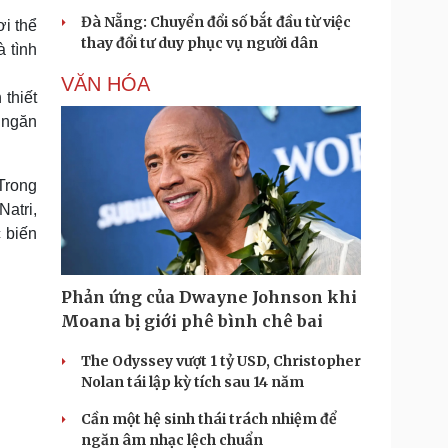
Đà Nẵng: Chuyển đổi số bắt đầu từ việc
ơi thể
thay đổi tư duy phục vụ người dân
à tình
VĂN HÓA
thiết
 ngăn
Trong
atri,
 biến
Phản ứng của Dwayne Johnson khi
Moana bị giới phê bình chê bai
The Odyssey vượt 1 tỷ USD, Christopher
Nolan tái lập kỳ tích sau 14 năm
Cần một hệ sinh thái trách nhiệm để
ngăn âm nhạc lệch chuẩn