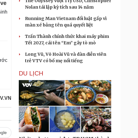
The Odyssey vượt 1 tỷ USD, Christopher
ive
Nolan tái lập kỳ tích sau 14 năm
sinh
Running Man Vietnam đổi luật gấp vì
màn xé bảng tên quá quyết liệt
Trấn Thành chính thức khai máy phim
Tết 2027, cái tên “Em” gây tò mò
Long Vũ, Võ Hoài Vũ và dàn diễn viên
ước
trẻ VTV có bố mẹ nổi tiếng
DU LỊCH
V.VN
gle