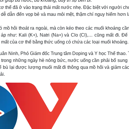
 giúp bù nước, bù khoáng, duy trì sự bền bỉ
.
ơ thể đã ở vào trạng thái mất nước nhẹ. Đặc biệt với người ch
ẽ dễ dẫn đến vọp bẻ và mau mỏi mệt, thậm chí nguy hiểm hơn l
ó mồ hôi thoát ra ngoài, mà còn kéo theo các muối khoáng cần 
 áp như: Kali (K+), Natri (Na+) và Clo (Cl),… cũng mất đi. Để
bị mất của cơ thể bằng thức uống có chứa các loại muối khoáng.
ân Ninh, Phó Giám đốc Trung tâm Doping và Y học Thể thao. 
 trong những ngày hè nóng bức, nước uống cần phải bổ sung N
để bù lại được lượng muối mất đi thông qua mồ hôi và giảm các
ải.