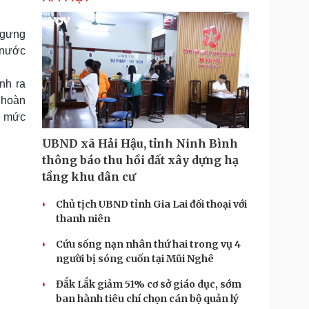
ngưng
 nước
nh ra
 hoàn
 ở mức
UBND xã Hải Hậu, tỉnh Ninh Bình
thông báo thu hồi đất xây dựng hạ
tầng khu dân cư
Chủ tịch UBND tỉnh Gia Lai đối thoại với
thanh niên
Cứu sống nạn nhân thứ hai trong vụ 4
người bị sóng cuốn tại Mũi Nghê
Đắk Lắk giảm 51% cơ sở giáo dục, sớm
ban hành tiêu chí chọn cán bộ quản lý