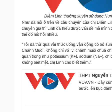
Diễm Linh thường xuyên sử dụng
Num
Như đã nói ở trên về câu chuyện của chị Diễm Lin
chuyên gia thì Linh đã hiểu được vấn đề mà mình đ
thể đổ mồ hôi nhiều.
“Tôi đã thử qua vài thức uống vận động có bổ su
Chanh Muối. Không chỉ với vị chanh muối chua c
quan trọng như potassium (K+), sodium (Na+), chl
không biết mệt, chị Linh cho biết thêm.
/.
THPT Nguyễn Th
VOV.VN - Đây cũn
bước lên bục danh 