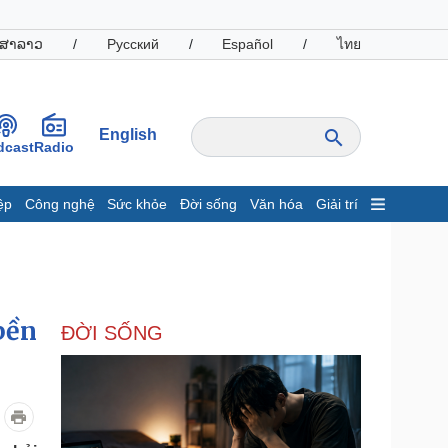
ສາລາວ
/
Русский
/
Español
/
ไทย
English
dcast
Radio
ệp
Công nghệ
Sức khỏe
Đời sống
Văn hóa
Giải trí
inh tế
Thị trường
ất động sản
Giá vàng
hởi nghiệp
Tiêu dùng
Tỷ giá
bền
ĐỜI SỐNG
Chứng khoán
Giá cà phê
oanh nghiệp
Công nghệ
hông tin doanh nghiệp
Sành điệu