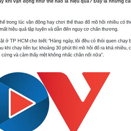
ay khi vận động như thế nào là hiệu quả? Đây là những câ
Lịch thi đấu bóng đá
Xe máy
Thế giới thể thao
Tư vấn
eSports
V
Hậu trường
ể trong lúc vận động hay chơi thể thao đổ mồ hôi nhiều có th
, mất hiệu quả tập luyện và dẫn đến nguy cơ chấn thương.
Văn hóa
Giải trí
D
Sân khấu - Điện ảnh
Nghệ sĩ
ật ở TP HCM cho biết: “Hàng ngày, tôi đều có thói quen chạy 
Văn học
Thời trang
khi chạy liên tục khoảng 30 phút thì mồ hôi đổ ra khá nhiều, 
Âm nhạc
Sao Việt
c
g cứng và cảm thấy mệt không nhấc chân nổi nữa”.
Di sản