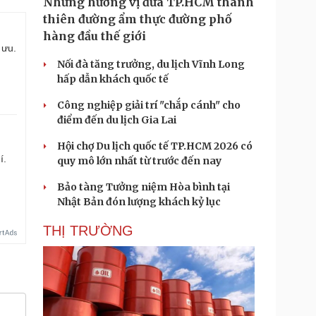
Những hương vị đưa TP.HCM thành
thiên đường ẩm thực đường phố
hàng đầu thế giới
 ưu.
Nối đà tăng trưởng, du lịch Vĩnh Long
hấp dẫn khách quốc tế
Công nghiệp giải trí "chắp cánh" cho
điểm đến du lịch Gia Lai
Hội chợ Du lịch quốc tế TP.HCM 2026 có
í.
quy mô lớn nhất từ trước đến nay
Bảo tàng Tưởng niệm Hòa bình tại
Nhật Bản đón lượng khách kỷ lục
THỊ TRƯỜNG