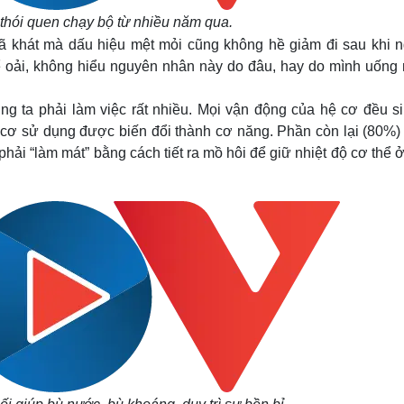
ì thói quen chạy bộ từ nhiều năm qua
.
 khát mà dấu hiệu mệt mỏi cũng không hề giảm đi sau khi 
ể oải, không hiểu nguyên nhân này do đâu, hay do mình uống
ng ta phải làm việc rất nhiều. Mọi vận động của hệ cơ đều si
ệ cơ sử dụng được biến đổi thành cơ năng. Phần còn lại (80%)
 phải “làm mát” bằng cách tiết ra mồ hôi để giữ nhiệt độ cơ thể