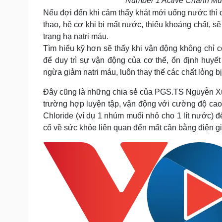
Number 1 Active Chanh Muối
Nếu đợi đến khi cảm thấy khát mới uống nước thì c
thao, hệ cơ khi bị mất nước, thiếu khoáng chất, s
trạng hạ natri máu.
Tìm hiểu kỹ hơn sẽ thấy khi vận động không chỉ c
để duy trì sự vận động của cơ thể, ổn định huyết
ngừa giảm natri máu, luôn thay thế các chất lỏng 
Đây cũng là những chia sẻ của PGS.TS Nguyễn Xu
trường hợp luyện tập, vận động với cường độ cao
Chloride (ví dụ 1 nhúm muối nhỏ cho 1 lít nước) 
cố về sức khỏe liên quan đến mất cân bằng điện gi