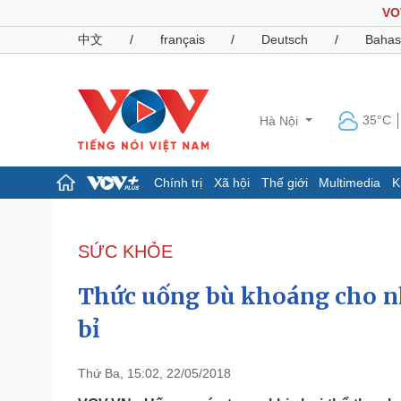
VO
中文
/
français
/
Deutsch
/
Bahas
35°C
Hà Nội
Chính trị
Xã hội
Thế giới
Multimedia
K
Chính trị
Xã hội
Đảng
Tin 24h
SỨC KHỎE
Tổ chức nhân sự
Dự báo thời tiết
Quốc hội
Giáo dục
Thức uống bù khoáng cho nh
Nhận diện sự thật
Dấu ấn VOV
Việc làm
bỉ
Biển đảo
Pháp luật
Quân sự - Quốc phòng
Thứ Ba, 15:02, 22/05/2018
Vụ án
Vũ khí