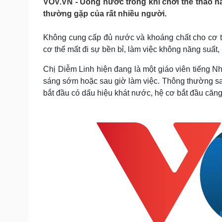
VOV.VN - Uống nước trong khi chơi thể thao h
Tin nóng
Việt Nam
thường gặp của rất nhiều người.
Tư vấn luật
Phân tích
Không cung cấp đủ nước và khoáng chất cho cơ th
cơ thể mất đi sự bền bỉ, làm việc không năng suất
Sức khỏe
Đời sống
Dinh dưỡng - món ngon
Nhà đẹp
Chị Diễm Linh hiện đang là một giáo viên tiếng Nh
Cây thuốc
Blog
sáng sớm hoặc sau giờ làm việc. Thông thường sau 
Sản phụ khoa
Tình yêu - Gia đình
bắt đầu có dấu hiệu khát nước, hệ cơ bắt đầu căn
Nhi khoa
Nam khoa
Làm đẹp - giảm cân
Phòng mạch online
Ăn sạch sống khỏe
Cải chính