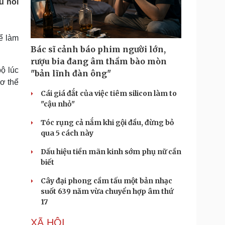
u hỏi
Doanh nghiệp 24h
Tin Công nghệ
Doanh nhân
Trải nghiệm
ì cộng đồng
Chuyển đổi số
ể làm
Bác sĩ cảnh báo phim người lớn,
u lịch
Podcast
rượu bia đang âm thầm bào mòn
Tư vấn
Câu chuyện thời sự
bộ lúc
"bản lĩnh đàn ông"
Săn Tour
Đọc truyện đêm khuya
cơ thể
heck-in
Cửa sổ tình yêu
Cái giá đắt của việc tiêm silicon làm to
Kể chuyện cho bé
"cậu nhỏ"
Hạt giống tâm hồn
Tóc rụng cả nắm khi gội đầu, đừng bỏ
qua 5 cách này
Dấu hiệu tiền mãn kinh sớm phụ nữ cần
biết
Cây đại phong cầm tấu một bản nhạc
suốt 639 năm vừa chuyển hợp âm thứ
17
XÃ HỘI