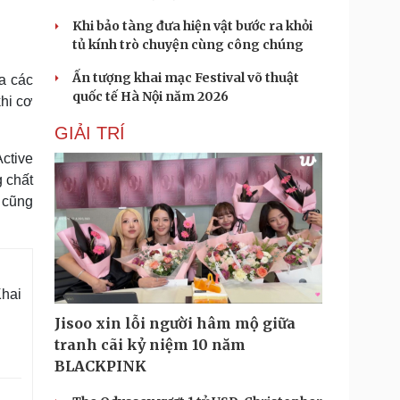
Khi bảo tàng đưa hiện vật bước ra khỏi
tủ kính trò chuyện cùng công chúng
Ấn tượng khai mạc Festival võ thuật
a các
quốc tế Hà Nội năm 2026
khi cơ
GIẢI TRÍ
ctive
 chất
 cũng
Khai
Jisoo xin lỗi người hâm mộ giữa
tranh cãi kỷ niệm 10 năm
BLACKPINK