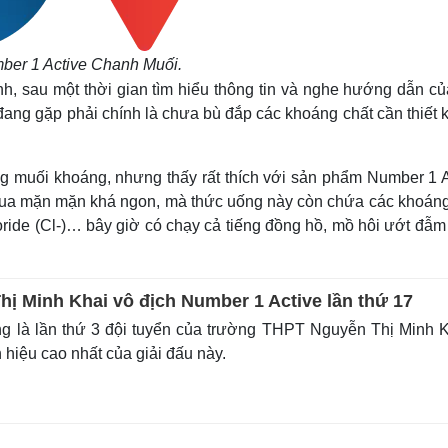
ber 1 Active Chanh Muối
.
h, sau một thời gian tìm hiểu thông tin và nghe hướng dẫn củ
ang gặp phải chính là chưa bù đắp các khoáng chất cần thiết 
ng muối khoáng, nhưng thấy rất thích với sản phẩm Number 1 A
hua mặn mặn khá ngon, mà thức uống này còn chứa các khoáng
oride (Cl-)… bây giờ có chạy cả tiếng đồng hồ, mồ hôi ướt đẫm
ị Minh Khai vô địch Number 1 Active lần thứ 17
g là lần thứ 3 đội tuyển của trường THPT Nguyễn Thị Minh 
hiệu cao nhất của giải đấu này.