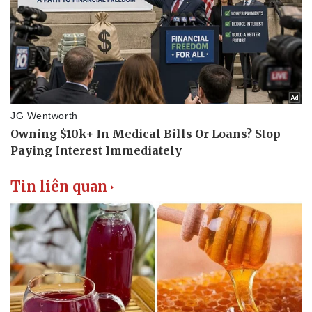
Thể thao
Ô tô - Xe máy
Bóng đá
Ô tô
Lịch thi đấu bóng đá
Xe máy
Thế giới thể thao
Tư vấn
eSports
Hậu trường
Tin liên quan