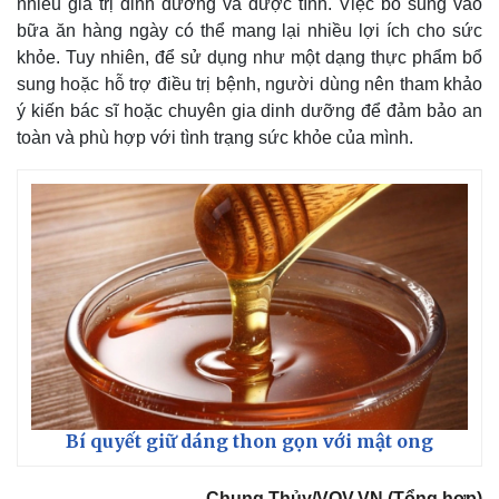
nhiều giá trị dinh dưỡng và dược tính. Việc bổ sung vào
bữa ăn hàng ngày có thể mang lại nhiều lợi ích cho sức
khỏe. Tuy nhiên, để sử dụng như một dạng thực phẩm bổ
sung hoặc hỗ trợ điều trị bệnh, người dùng nên tham khảo
ý kiến bác sĩ hoặc chuyên gia dinh dưỡng để đảm bảo an
toàn và phù hợp với tình trạng sức khỏe của mình.
Bí quyết giữ dáng thon gọn với mật ong
Chung Thủy/VOV.VN (Tổng hợp)