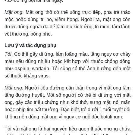
- 2.400 mg bột tỏi mỗi ngày.
Mật ong
: Mật ong thô có thể uống trực tiếp, pha trà thảo
mộc hoặc dùng trị ho, viêm họng. Ngoài ra, mật ong còn
được dùng ngoài da để làm dịu kích ứng, trị mụn, làm lành
vết thương, bỏng nhẹ.
Lưu ý và tác dụng phụ
Tỏi
: Có thể gây dị ứng, làm loãng máu, tăng nguy cơ chảy
máu nếu dùng nhiều hoặc kết hợp với thuốc chống đông
như aspirin, warfarin. Tỏi cũng có thể ảnh hưởng đến một
số thuốc kháng virus.
Mật ong
: Người tiểu đường cần thận trọng vì mật ong làm
tăng đường huyết. Một số người có thể bị dị ứng với mật
ong, gây các triệu chứng như khó thở, sưng mặt, nổi mẩn
hoặc nhịp tim bất thường. Đặc biệt, trẻ dưới 1 tuổi tuyệt đối
không nên dùng mật ong vì nguy cơ ngộ độc botulinum.
Tỏi và mật ong là hai nguyên liệu quen thuộc nhưng chứa