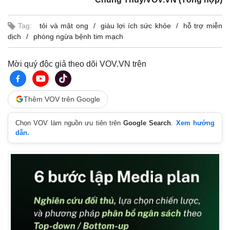
Tag:
tỏi và mật ong
giàu lợi ích sức khỏe
hỗ trợ miễn
dịch
phòng ngừa bệnh tim mạch
Mời quý độc giả theo dõi VOV.VN trên
Thêm VOV trên Google
Chọn VOV làm nguồn ưu tiên trên
Google Search
.
Xem hướng
dẫn.
Kinh tế
Thị trường
Bất động sản
Giá vàng
Khởi nghiệp
Tiêu dùng
Tỷ giá
Chứng khoán