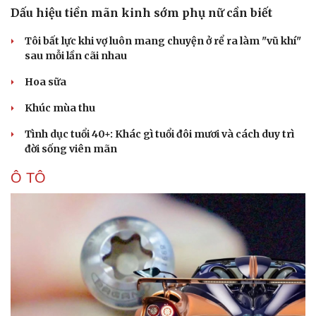
Dấu hiệu tiền mãn kinh sớm phụ nữ cần biết
Tôi bất lực khi vợ luôn mang chuyện ở rể ra làm "vũ khí"
sau mỗi lần cãi nhau
Hoa sữa
Khúc mùa thu
Tình dục tuổi 40+: Khác gì tuổi đôi mươi và cách duy trì
đời sống viên mãn
Ô TÔ
Cải chính