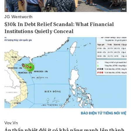
Vụ án
Vũ khí
Tin nóng
Việt Nam
Tư vấn luật
Phân tích