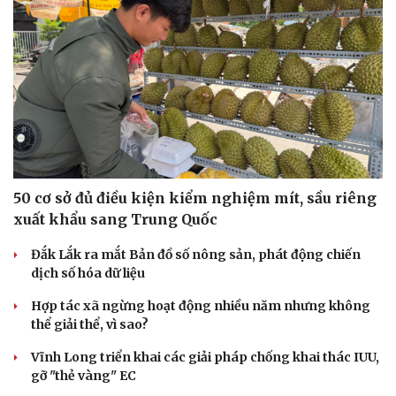
50 cơ sở đủ điều kiện kiểm nghiệm mít, sầu riêng
xuất khẩu sang Trung Quốc
Đắk Lắk ra mắt Bản đồ số nông sản, phát động chiến
dịch số hóa dữ liệu
Hợp tác xã ngừng hoạt động nhiều năm nhưng không
Du lịch
Podcast
thể giải thể, vì sao?
Tư vấn
Câu chuyện thời sự
Săn Tour
Đọc truyện đêm khuya
Vĩnh Long triển khai các giải pháp chống khai thác IUU,
check-in
Cửa sổ tình yêu
gỡ "thẻ vàng" EC
Kể chuyện cho bé