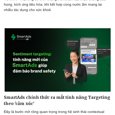
họng, kích ứng tiêu hóa, khi kết hợp cùng nước ấm mang lại
nhiều tác dụng cho sức khoẻ.
Doanh nghiệp
Công nghệ
Thông tin doanh nghiệp
Sành điệu
Doanh nghiệp 24h
Tin Công nghệ
Doanh nhân
Trải nghiệm
Vì cộng đồng
Chuyển đổi số
SmartAds chính thức ra mắt tính năng Targeting
theo 'cảm xúc'
Đây là bước mở rộng quan trọng trong hệ sinh thái contextual