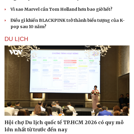
Vì sao Marvel cần Tom Holland hơn bao giờ hết?
Điều gì khiến BLACKPINK trở thành biểu tượng của K-
pop sau 10 năm?
DU LỊCH
Văn hóa
Giải trí
Sân khấu - Điện ảnh
Nghệ sĩ
Văn học
Thời trang
Âm nhạc
Sao Việt
Di sản
Hội chợ Du lịch quốc tế TP.HCM 2026 có quy mô
lớn nhất từ trước đến nay