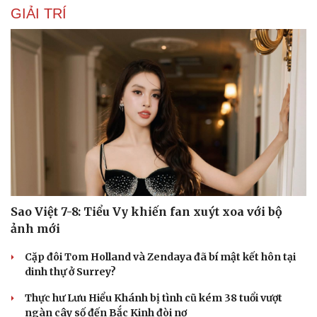
GIẢI TRÍ
Sao Việt 7-8: Tiểu Vy khiến fan xuýt xoa với bộ
ảnh mới
Cặp đôi Tom Holland và Zendaya đã bí mật kết hôn tại
dinh thự ở Surrey?
Thực hư Lưu Hiểu Khánh bị tình cũ kém 38 tuổi vượt
ngàn cây số đến Bắc Kinh đòi nợ