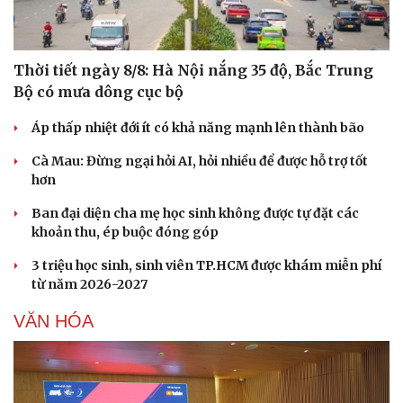
Thời tiết ngày 8/8: Hà Nội nắng 35 độ, Bắc Trung
Bộ có mưa dông cục bộ
Áp thấp nhiệt đới ít có khả năng mạnh lên thành bão
Sức khỏe
Đời sống
Cà Mau: Đừng ngại hỏi AI, hỏi nhiều để được hỗ trợ tốt
Dinh dưỡng - món ngon
Nhà đẹp
hơn
Cây thuốc
Blog
Sản phụ khoa
Tình yêu - Gia đình
Ban đại diện cha mẹ học sinh không được tự đặt các
Nhi khoa
khoản thu, ép buộc đóng góp
Nam khoa
Làm đẹp - giảm cân
3 triệu học sinh, sinh viên TP.HCM được khám miễn phí
Phòng mạch online
từ năm 2026-2027
Ăn sạch sống khỏe
VĂN HÓA