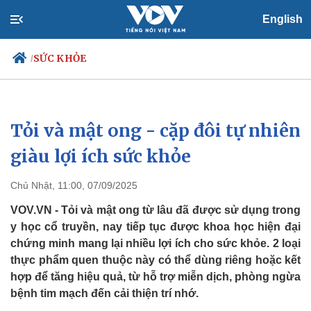
English
SỨC KHỎE
/
Tỏi và mật ong - cặp đôi tự nhiên
Chính trị
Xã hội
Đảng
Tin 24h
giàu lợi ích sức khỏe
Tổ chức nhân sự
Dự báo thời tiết
Quốc hội
Giáo dục
Chủ Nhật, 11:00, 07/09/2025
Nhận diện sự thật
Dấu ấn VOV
Việc làm
VOV.VN - Tỏi và mật ong từ lâu đã được sử dụng trong
Biển đảo
y học cổ truyền, nay tiếp tục được khoa học hiện đại
chứng minh mang lại nhiều lợi ích cho sức khỏe. 2 loại
thực phẩm quen thuộc này có thể dùng riêng hoặc kết
hợp để tăng hiệu quả, từ hỗ trợ miễn dịch, phòng ngừa
bệnh tim mạch đến cải thiện trí nhớ.