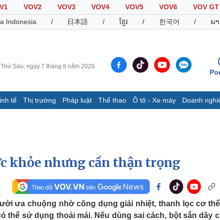
V1
VOV2
VOV3
VOV4
VOV5
VOV6
VOV GT
a Indonesia
/
日本語
/
ខ្មែរ
/
한국어
/
ພາ
Thứ Sáu, ngày 7 tháng 8 năm 2026
Po
inh tế
Thị trường
Pháp luật
Thể thao
Ô tô - Xe máy
Doanh nghi
Thế giới
Multimedia
K
Quan sát
Video
B
Cuộc sống đó đây
Ảnh
K
Hồ sơ
E-Magazine
ức khỏe nhưng cần thận trọng
Infographic
Thể thao
Ô tô - Xe máy
D
ười ưa chuộng nhờ công dụng giải nhiệt, thanh lọc cơ thể
ó thể sử dụng thoải mái. Nếu dùng sai cách, bột sắn dây c
Bóng đá
Ô tô
T