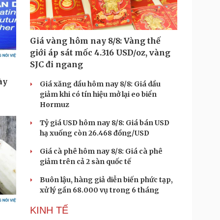
Giá vàng hôm nay 8/8: Vàng thế
giới áp sát mốc 4.316 USD/oz, vàng
SJC đi ngang
Giá xăng dầu hôm nay 8/8: Giá dầu
giảm khi có tín hiệu mở lại eo biển
Hormuz
Tỷ giá USD hôm nay 8/8: Giá bán USD
hạ xuống còn 26.468 đồng/USD
Giá cà phê hôm nay 8/8: Giá cà phê
giảm trên cả 2 sàn quốc tế
Buôn lậu, hàng giả diễn biến phức tạp,
xử lý gần 68.000 vụ trong 6 tháng
KINH TẾ