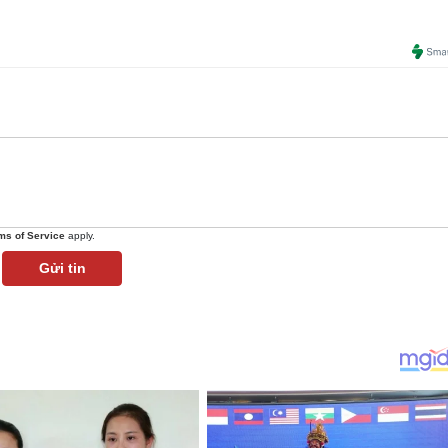
ms of Service
apply.
Gửi tin