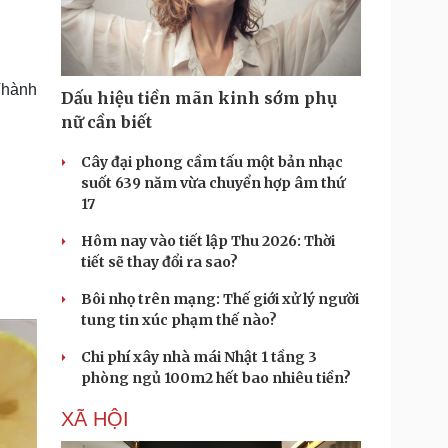
Doanh nghiệp 24h
Tin Công nghệ
Doanh nhân
Trải nghiệm
ì cộng đồng
Chuyển đổi số
Thành
Dấu hiệu tiền mãn kinh sớm phụ
u lịch
Podcast
nữ cần biết
Tư vấn
Câu chuyện thời sự
Săn Tour
Đọc truyện đêm khuya
Cây đại phong cầm tấu một bản nhạc
heck-in
Cửa sổ tình yêu
suốt 639 năm vừa chuyển hợp âm thứ
Kể chuyện cho bé
17
Hạt giống tâm hồn
Hôm nay vào tiết lập Thu 2026: Thời
tiết sẽ thay đổi ra sao?
Bôi nhọ trên mạng: Thế giới xử lý người
tung tin xúc phạm thế nào?
Chi phí xây nhà mái Nhật 1 tầng 3
phòng ngủ 100m2 hết bao nhiêu tiền?
XÃ HỘI