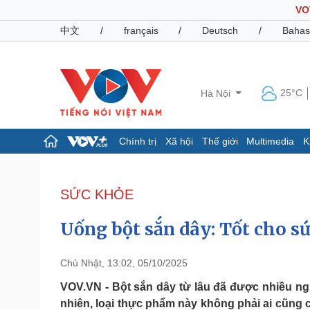
VO
中文
/
français
/
Deutsch
/
Bahas
25°C
Hà Nội
Chính trị
Xã hội
Thế giới
Multimedia
K
Chính trị
Xã hội
Đảng
Tin 24h
SỨC KHỎE
Tổ chức nhân sự
Dự báo thời tiết
Quốc hội
Giáo dục
Uống bột sắn dây: Tốt cho s
Nhận diện sự thật
Dấu ấn VOV
Việc làm
Biển đảo
Chủ Nhật, 13:02, 05/10/2025
Pháp luật
Quân sự - Quốc phòng
VOV.VN - Bột sắn dây từ lâu đã được nhiều ng
nhiên, loại thực phẩm này không phải ai cũng c
Vụ án
Vũ khí