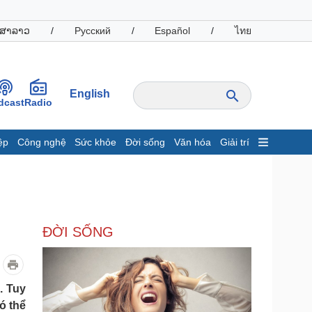
ສາລາວ
/
Русский
/
Español
/
ไทย
English
dcast
Radio
ệp
Công nghệ
Sức khỏe
Đời sống
Văn hóa
Giải trí
inh tế
Thị trường
ất động sản
Giá vàng
hởi nghiệp
Tiêu dùng
Tỷ giá
ĐỜI SỐNG
Chứng khoán
Giá cà phê
oanh nghiệp
Công nghệ
. Tuy
ó thể
hông tin doanh nghiệp
Sành điệu