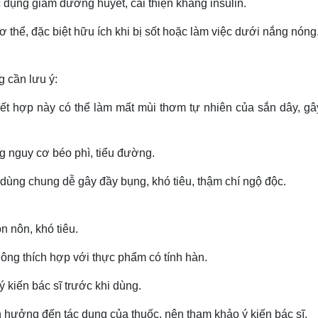
ác dụng giảm đường huyết, cải thiện kháng insulin.
cơ thể, đặc biệt hữu ích khi bị sốt hoặc làm việc dưới nắng nóng
g cần lưu ý:
kết hợp này có thể làm mất mùi thơm tự nhiên của sắn dây, gâ
g nguy cơ béo phì, tiểu đường.
 dùng chung dễ gây đầy bụng, khó tiêu, thậm chí ngộ độc.
n nôn, khó tiêu.
hông thích hợp với thực phẩm có tính hàn.
ý kiến bác sĩ trước khi dùng.
h hưởng đến tác dụng của thuốc, nên tham khảo ý kiến bác sĩ.