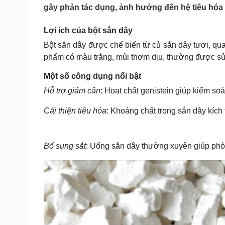
Tin nóng
Việt Nam
gây phản tác dụng, ảnh hưởng đến hệ tiêu hóa
Tư vấn luật
Phân tích
Lợi ích của bột sắn dây
Bột sắn dây được chế biến từ củ sắn dây tươi, qu
Sức khỏe
Đời sống
phẩm có màu trắng, mùi thơm dịu, thường được sử
Dinh dưỡng - món ngon
Nhà đẹp
Một số công dụng nổi bật
Cây thuốc
Blog
Sản phụ khoa
Tình yêu - Gia đình
Hỗ trợ giảm cân
: Hoạt chất genistein giúp kiểm so
Nhi khoa
Nam khoa
Cải thiện tiêu hóa
: Khoáng chất trong sắn dây kích 
Làm đẹp - giảm cân
Phòng mạch online
Ăn sạch sống khỏe
Bổ sung sắt
: Uống sắn dây thường xuyên giúp phò
Cải chính