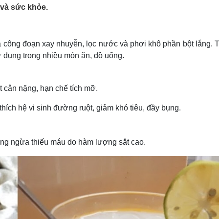
Lịch thi đấu bóng đá
Xe máy
 và sức khỏe.
Thế giới thể thao
Tư vấn
eSports
V
Hậu trường
a công đoạn xay nhuyễn, lọc nước và phơi khô phần bột lắng. 
Văn hóa
Giải trí
D
 dụng trong nhiều món ăn, đồ uống.
Sân khấu - Điện ảnh
Nghệ sĩ
Văn học
Thời trang
Âm nhạc
Sao Việt
c
át cân nặng, hạn chế tích mỡ.
Di sản
thích hệ vi sinh đường ruột, giảm khó tiêu, đầy bụng.
ng ngừa thiếu máu do hàm lượng sắt cao.