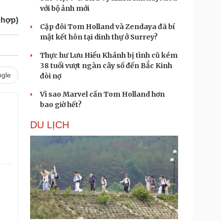
với bộ ảnh mới
 hợp)
Cặp đôi Tom Holland và Zendaya đã bí
mật kết hôn tại dinh thự ở Surrey?
Thực hư Lưu Hiểu Khánh bị tình cũ kém
38 tuổi vượt ngàn cây số đến Bắc Kinh
gle
đòi nợ
Vì sao Marvel cần Tom Holland hơn
bao giờ hết?
DU LỊCH