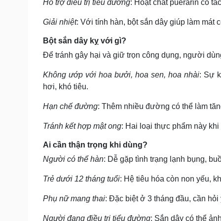
Hỗ trợ điều trị tiểu đường
: Hoạt chất puerarin có t
Giải nhiệt
: Với tính hàn, bột sắn dây giúp làm mát 
Bột sắn dây kỵ với gì?
Để tránh gây hại và giữ trọn công dụng, người dùn
Không ướp với hoa bưởi, hoa sen, hoa nhài
: Sự 
hơi, khó tiêu.
Hạn chế đường
: Thêm nhiều đường có thể làm tăn
Tránh kết hợp mật ong
: Hai loại thực phẩm này khi
Ai cần thận trọng khi dùng?
Người có thể hàn
: Dễ gặp tình trạng lạnh bụng, buồ
Trẻ dưới 12 tháng tuổi
: Hệ tiêu hóa còn non yếu, k
Phụ nữ mang thai
: Đặc biệt ở 3 tháng đầu, cần hỏi 
Người đang điều trị tiểu đường
: Sắn dây có thể ản