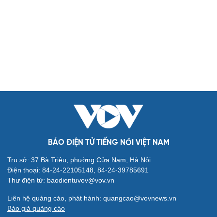
Biển đảo
Thế giới
Multimedia
Quan sát
Video
Cuộc sống đó đây
Ảnh
Hồ sơ
E-Magazine
Infographic
Kinh tế
Thị trường
Bất động sản
Giá vàng
Khởi nghiệp
Tiêu dùng
Tỷ giá
Chứng khoán
Giá cà phê
BÁO ĐIỆN TỬ TIẾNG NÓI VIỆT NAM
Pháp luật
Quân sự - Quốc phòng
Trụ sở: 37 Bà Triệu, phường Cửa Nam, Hà Nội
Vụ án
Vũ khí
Điện thoại: 84-24-22105148, 84-24-39785691
Tin nóng
Việt Nam
Thư điện tử: baodientuvov@vov.vn
Tư vấn luật
Phân tích
Liên hệ quảng cáo, phát hành: quangcao@vovnews.vn
Thể thao
Ô tô - Xe máy
Báo giá quảng cáo
Bóng đá
Ô tô