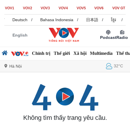
VOV1
VOV2
VOV3
VOV4
VOV5
VOV6
VOV GT
/
Deutsch
/
Bahasa Indonesia
/
日本語
/
ខ្មែរ
/
English
Podcast
Radio
Chính trị
Thế giới
Xã hội
Multimedia
Thể th
32°C
Hà Nội
Chính trị
Xã hội
Đảng
Tin 24h
Tổ chức nhân sự
Dự báo thời tiết
Quốc hội
Giáo dục
Không tìm thấy trang yêu cầu.
Nhận diện sự thật
Dấu ấn VOV
Việc làm