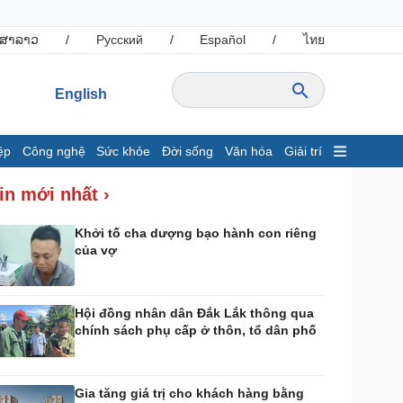
ສາລາວ
/
Русский
/
Español
/
ไทย
English
ệp
Công nghệ
Sức khỏe
Đời sống
Văn hóa
Giải trí
inh tế
Thị trường
in mới nhất ›
ất động sản
Giá vàng
hởi nghiệp
Tiêu dùng
Khởi tố cha dượng bạo hành con riêng
của vợ
Tỷ giá
Chứng khoán
Giá cà phê
Hội đồng nhân dân Đắk Lắk thông qua
chính sách phụ cấp ở thôn, tổ dân phố
ông nghệ
Sức khỏe
Sành điệu
Dinh dưỡng - món ngon
Tin Công nghệ
Cây thuốc
Gia tăng giá trị cho khách hàng bằng
rải nghiệm
Sản phụ khoa