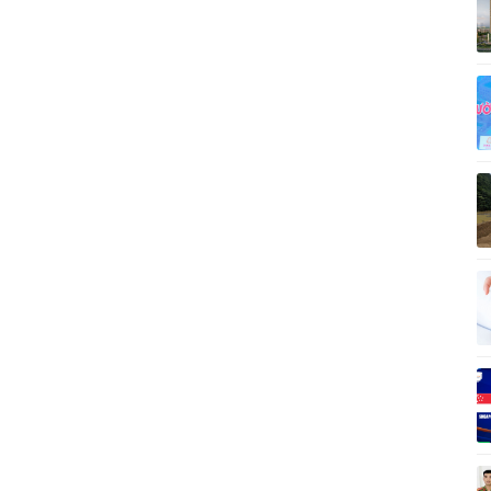
Vì cộng đồng
C
Giải trí
Du lịch
Q
Nghệ sĩ
Tư vấn
V
Thời trang
Săn Tour
Sao Việt
check-in
P