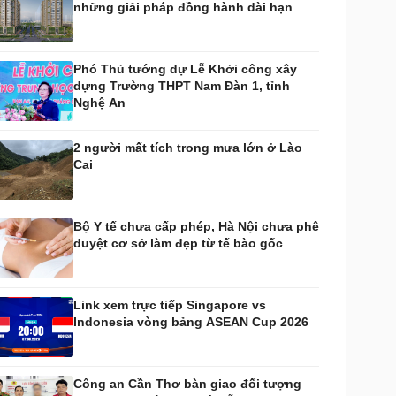
những giải pháp đồng hành dài hạn
huyển đổi số
Nhi khoa
Nam khoa
Làm đẹp - giảm cân
Phó Thủ tướng dự Lễ Khởi công xây
Phòng mạch online
dựng Trường THPT Nam Đàn 1, tỉnh
Ăn sạch sống khỏe
Nghệ An
uân sự - Quốc phòng
ũ khí
2 người mất tích trong mưa lớn ở Lào
Việt Nam
Cai
hân tích
Bộ Y tế chưa cấp phép, Hà Nội chưa phê
duyệt cơ sở làm đẹp từ tế bào gốc
Link xem trực tiếp Singapore vs
Indonesia vòng bảng ASEAN Cup 2026
Công an Cần Thơ bàn giao đối tượng