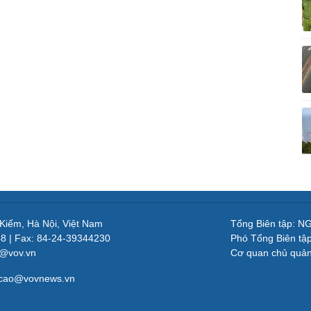
 Kiếm, Hà Nội, Việt Nam
Tổng Biên tập: 
48 | Fax: 84-24-39344230
Phó Tổng Biên tậ
v@vov.vn
Cơ quan chủ quả
gcao@vovnews.vn