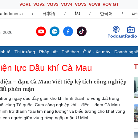
VOV1
VOV2
VOV3
VOV4
VOV5
VOV6
VOV GT
a Indonesia
/
日本語
/
ខ្មែរ
/
한국어
/
ພາ
m 2026
Podcast
Radio
inh tế
Thị trường
Pháp luật
Thể thao
Ô tô - Xe máy
Doanh nghi
Thế giới
Multimedia
K
iện lực Dầu khí Cà Mau
T
Quan sát
Ảnh
B
Cuộc sống đó đây
Video
K
điện – đạm Cà Mau: Viết tiếp kỳ tích công nghiệp
Hồ sơ
E-Magazine
 đất phèn mặn
Infographic
hững ngày đầu đầy gian khó khi hình thành ở vùng đất trũng
uối cùng Tổ quốc, Cụm công nghiệp khí – điện – đạm Cà Mau
ình trở thành "trái tim năng lượng" và biểu tượng cho khát vọng
Ô tô - Xe máy
Doanh nghiệp
C
a con người giữa vùng rừng ngập mặn U Minh.
Ô tô
Thông tin doanh nghiệp
Xe máy
Doanh nghiệp 24h
Tư vấn
Doanh nhân
T