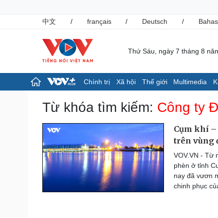
中文
/
français
/
Deutsch
/
Bahas
Thứ Sáu, ngày 7 tháng 8 nă
Chính trị
Xã hội
Thế giới
Multimedia
K
Chính trị
Xã hội
Từ khóa tìm kiếm:
Công ty Đ
Đảng
Tin 24h
Tổ chức nhân sự
Giáo dục
Cụm khí – 
Quốc hội
Dự báo thời tiết
trên vùng
Nhận diện sự thật
Dấu ấn VOV
VOV.VN - Từ n
Việc làm
phèn ở tỉnh C
Biển đảo
nay đã vươn m
Pháp luật
Thể thao
chinh phục củ
Vụ án
Pickleball
Tin nóng
Bóng đá quốc tế
Tư vấn luật
Bóng đá Việt Nam