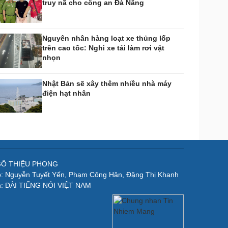
truy nã cho công an Đà Nẵng
Nguyên nhân hàng loạt xe thủng lốp
trên cao tốc: Nghi xe tải làm rơi vật
nhọn
Nhật Bản sẽ xây thêm nhiều nhà máy
điện hạt nhân
NGÔ THIỆU PHONG
p: Nguyễn Tuyết Yến, Phạm Công Hân, Đặng Thị Khanh
n: ĐÀI TIẾNG NÓI VIỆT NAM