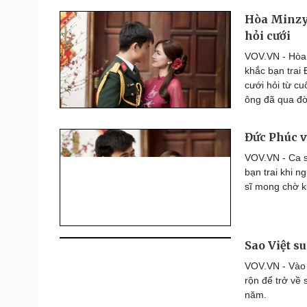
Hòa Minzy 
hỏi cưới
VOV.VN - Hòa M
khắc bạn trai
cưới hỏi từ c
ông đã qua đờ
Đức Phúc v
VOV.VN - Ca s
bạn trai khi n
sĩ mong chờ k
Sao Việt s
VOV.VN - Vào k
rộn để trở về
năm.