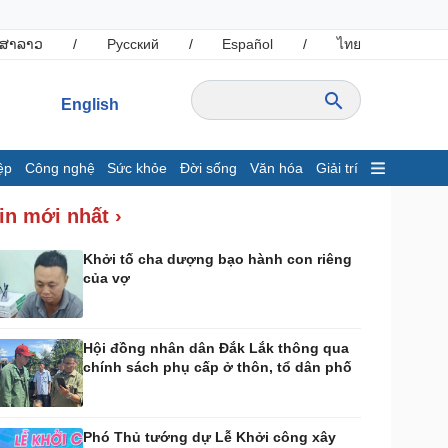
ສາລາວ
/
Русский
/
Español
/
ไทย
English
ệp
Công nghệ
Sức khỏe
Đời sống
Văn hóa
Giải trí
inh tế
Thị trường
in mới nhất ›
ất động sản
Giá vàng
hởi nghiệp
Tiêu dùng
Khởi tố cha dượng bạo hành con riêng
của vợ
Tỷ giá
Chứng khoán
Giá cà phê
Hội đồng nhân dân Đắk Lắk thông qua
chính sách phụ cấp ở thôn, tổ dân phố
ông nghệ
Sức khỏe
Sành điệu
Dinh dưỡng - món ngon
Tin Công nghệ
Cây thuốc
Phó Thủ tướng dự Lễ Khởi công xây
rải nghiệm
Sản phụ khoa