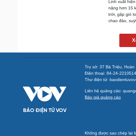
Linh xuất hiệ
nặng hơn 15 k
trời, gặp gió 
chao đảo, suý
X
Trụ sở: 37 Bà Triệu, Hoàn
Điện thoại: 84-24-221051
Thư điện tử: baodientuvo
Liên hệ quảng cáo: quan
Báo giá quảng cáo
BÁO ĐIỆN TỬ VOV
Không được sao chép lại b