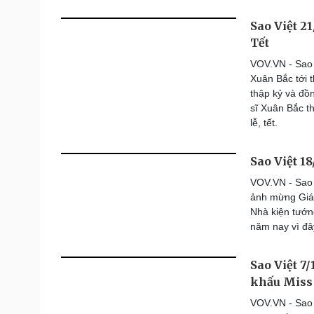
Sao Việt 2
Tết
VOV.VN - Sao 
Xuân Bắc tới t
thập kỷ và đồ
sĩ Xuân Bắc t
lễ, tết.
Sao Việt 1
VOV.VN - Sao 
ảnh mừng Gián
Nhà kiện tướn
năm nay vì đây
Sao Việt 7
khấu Miss
VOV.VN - Sao 