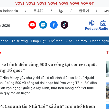
VOV1
VOV2
VOV3
VOV4
VOV5
VOV6
VOV GT
a Indonesia
/
日本語
/
ខ្មែរ
/
한국어
/
ພາ
m 2026
Podcast
Radio
inh tế
Thị trường
Pháp luật
Thể thao
Ô tô - Xe máy
Doanh nghi
Thế giới
Multimedia
K
y
T
Quan sát
Ảnh
B
Cuộc sống đó đây
Video
K
sẽ trình diễn cùng 500 vũ công tại concert quốc
Hồ sơ
E-Magazine
ang Tổ quốc”
Infographic
 Hòa Minzy gây chú ý khi tiết lộ sẽ trình diễn ca khúc “Người
hau” cùng 500 vũ công tại đại nhạc hội “Âm vang Tổ quốc” diễn
ại Sân vận động Quốc gia Mỹ Đình, hứa hẹn mang đến tiết mục
Ô tô - Xe máy
Doanh nghiệp
C
và quy mô ấn tượng.
Ô tô
Thông tin doanh nghiệp
Xe máy
Doanh nghiệp 24h
7/4: Các anh tài Nhà Trẻ “xả ảnh” nhí nhố khiến
Tư vấn
Doanh nhân
T