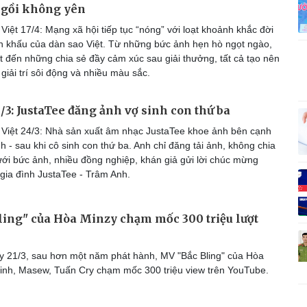
ngồi không yên
Vì cộng đồng
C
iệt 17/4: Mạng xã hội tiếp tục “nóng” với loạt khoảnh khắc đời
n khấu của dàn sao Việt. Từ những bức ảnh hẹn hò ngọt ngào,
t đến những chia sẻ đầy cảm xúc sau giải thưởng, tất cả tạo nên
giải trí sôi động và nhiều màu sắc.
Giải trí
Du lịch
Q
4/3: JustaTee đăng ảnh vợ sinh con thứ ba
Nghệ sĩ
Tư vấn
V
Thời trang
Săn Tour
Việt 24/3: Nhà sản xuất âm nhạc JustaTee khoe ảnh bên cạnh
Sao Việt
check-in
P
 - sau khi cô sinh con thứ ba. Anh chỉ đăng tải ảnh, không chia
ưới bức ảnh, nhiều đồng nghiệp, khán giả gửi lời chúc mừng
 gia đình JustaTee - Trâm Anh.
ing" của Hòa Minzy chạm mốc 300 triệu lượt
 21/3, sau hơn một năm phát hành, MV "Bắc Bling" của Hòa
inh, Masew, Tuấn Cry chạm mốc 300 triệu view trên YouTube.