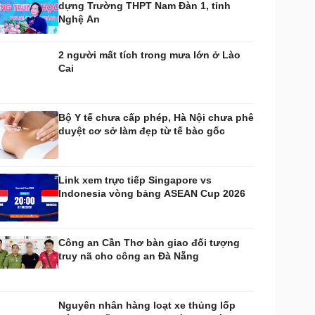
dựng Trường THPT Nam Đàn 1, tỉnh
huyển đổi số
Nhi khoa
Nghệ An
Nam khoa
Làm đẹp - giảm cân
2 người mất tích trong mưa lớn ở Lào
Phòng mạch online
Cai
Ăn sạch sống khỏe
uân sự - Quốc phòng
ũ khí
Bộ Y tế chưa cấp phép, Hà Nội chưa phê
Việt Nam
duyệt cơ sở làm đẹp từ tế bào gốc
hân tích
Link xem trực tiếp Singapore vs
Indonesia vòng bảng ASEAN Cup 2026
Công an Cần Thơ bàn giao đối tượng
truy nã cho công an Đà Nẵng
Nguyên nhân hàng loạt xe thủng lốp