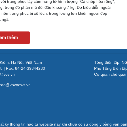
n với trang phục lấy cảm hứng từ hình tượng "Cá chép hóa rồng",
g, trong đó phần mũ đội đầu khoảng 7 kg. Do biểu diễn ngoài
to nên trang phục bị xô lệch, trọng lượng lớn khiến người đẹp
t ngã.
em thêm
 Kiếm, Hà Nội, Việt Nam
Tổng Biên tập: 
48 | Fax: 84-24-39344230
Phó Tổng Biên tậ
v@vov.vn
Cơ quan chủ quả
gcao@vovnews.vn
ất kỳ thông tin nào từ website này khi chưa có sự đồng ý bằng văn b