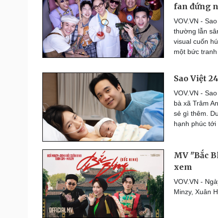
fan đứng 
Thế giới thể thao
Lịch thi đấu bóng đá
VOV.VN - Sao V
eSports
thường lẫn sâ
Hậu trường
visual cuốn hú
một bức tranh 
Đời sống
Văn hóa
Sao Việt 2
Nhà đẹp
Sân khấu - Điện ảnh
Tình yêu - Gia đình
Văn học
VOV.VN - Sao 
Blog
Âm nhạc
bà xã Trâm Anh
Di sản
sẻ gì thêm. D
hạnh phúc tới
MV "Bắc Bl
xem
VOV.VN - Ngày
Minzy, Xuân H