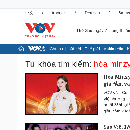
中文
/
français
/
Deutsch
/
Bahas
Thứ Sáu, ngày 7 tháng 8 nă
Chính trị
Xã hội
Thế giới
Multimedia
K
Chính trị
Xã hội
Từ khóa tìm kiếm:
hòa minz
Đảng
Tin 24h
Tổ chức nhân sự
Giáo dục
Hòa Minzy 
Quốc hội
Dự báo thời tiết
gia “Âm v
Nhận diện sự thật
Dấu ấn VOV
VOV.VN - Ca sĩ
Việc làm
Việt thương n
Biển đảo
ra tối 28/4 t
Pháp luật
Thể thao
giàu cảm xúc 
Vụ án
Pickleball
Tin nóng
Bóng đá quốc tế
Sao Việt 1
Tư vấn luật
Bóng đá Việt Nam