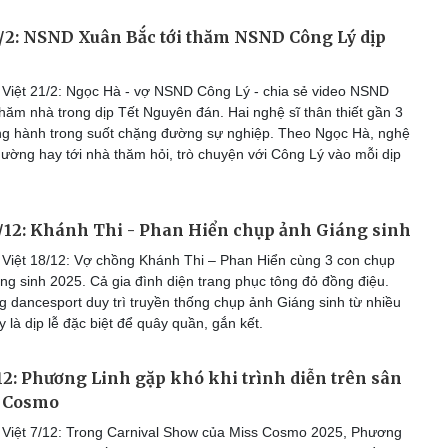
1/2: NSND Xuân Bắc tới thăm NSND Công Lý dịp
Việt 21/2: Ngọc Hà - vợ NSND Công Lý - chia sẻ video NSND
hăm nhà trong dịp Tết Nguyên đán. Hai nghệ sĩ thân thiết gần 3
ng hành trong suốt chặng đường sự nghiệp. Theo Ngọc Hà, nghệ
hường hay tới nhà thăm hỏi, trò chuyện với Công Lý vào mỗi dịp
8/12: Khánh Thi - Phan Hiển chụp ảnh Giáng sinh
Việt 18/12: Vợ chồng Khánh Thi – Phan Hiển cùng 3 con chụp
g sinh 2025. Cả gia đình diện trang phục tông đỏ đồng điệu.
g dancesport duy trì truyền thống chụp ảnh Giáng sinh từ nhiều
 là dịp lễ đặc biệt để quây quần, gắn kết.
/12: Phương Linh gặp khó khi trình diễn trên sân
 Cosmo
Việt 7/12: Trong Carnival Show của Miss Cosmo 2025, Phương