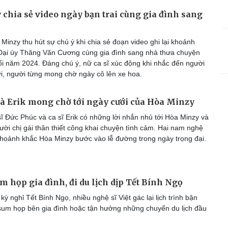
chia sẻ video ngày bạn trai cùng gia đình sang
inzy thu hút sự chú ý khi chia sẻ đoạn video ghi lại khoảnh
 Đại úy Thăng Văn Cương cùng gia đình sang nhà thưa chuyện
uối năm 2024. Đáng chú ý, nữ ca sĩ xúc động khi nhắc đến người
i, người từng mong chờ ngày cô lên xe hoa.
à Erik mong chờ tới ngày cưới của Hòa Minzy
ĩ Đức Phúc và ca sĩ Erik có những lời nhắn nhủ tới Hòa Minzy và
gười chị gái thân thiết công khai chuyện tình cảm. Hai nam nghệ
hoảnh khắc Hòa Minzy bước vào lễ đường trong ngày trọng đại.
um họp gia đình, đi du lịch dịp Tết Bính Ngọ
ỳ nghỉ Tết Bính Ngọ, nhiều nghệ sĩ Việt gác lại lịch trình bận
 sum họp bên gia đình hoặc tận hưởng những chuyến du lịch đầu