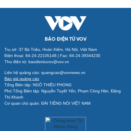
BÁO ĐIỆN TỬ VOV
Trụ sở: 37 Bà Triệu, Hoàn Kiếm, Hà Nội, Việt Nam
Điện thoại: 84-24-22105148 | Fax: 84-24-39344230
Thư điện tử: baodientuvov@vov.vn
Quân sự - Quốc phòng
Vũ khí
Liên hệ quảng cáo: quangcao@vovnews.vn
Việt Nam
Báo giá quảng cáo
Phân tích
Tổng Biên tập: NGÔ THIỆU PHONG
Phó Tổng Biên tập: Nguyễn Tuyết Yến, Phạm Công Hân, Đặng
Thị Khanh
Cơ quan chủ quản: ĐÀI TIẾNG NÓI VIỆT NAM