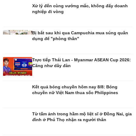
Xử lý đến cùng vướng mắc, không đẩy doanh
nghiệp đi vòng
Đời sống
Văn hóa
Nhà đẹp
Sân khấu - Điện ảnh
Bị bắt sau khi qua Campuchia mua súng quân
Tình yêu - Gia đình
Văn học
dụng để "phòng thân"
Blog
Âm nhạc
Di sản
Trực tiếp Thái Lan - Myanmar ASEAN Cup 2026:
Căng như dây đàn
Kết quả bóng chuyền hôm nay 8/8: Bóng
chuyền nữ Việt Nam thua sốc Philippines
Từ tấm ảnh trong hầm mộ liệt sĩ ở Đồng Nai, gia
đình ở Phú Thọ nhận ra người thân