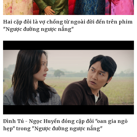
Hai cặp đôi là vợ chồng từ ngoài đời đến trên phim
"Ngược đường ngược nắng"
Đình Tú - Ngọc Huyền đóng cặp đôi "oan gia ngõ
Thế giới
Multimedia
hẹp" trong "Ngược đường ngược nắng"
Quan sát
Ảnh