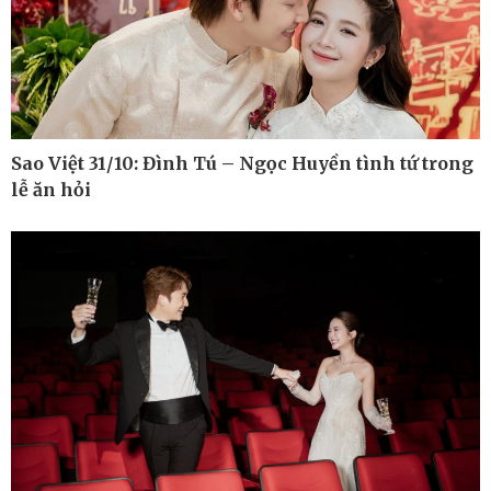
Kinh tế
Thị trường
Bất động sản
Giá vàng
Khởi nghiệp
Tiêu dùng
Tỷ giá
Chứng khoán
Sao Việt 31/10: Đình Tú – Ngọc Huyền tình tứ trong
Giá cà phê
lễ ăn hỏi