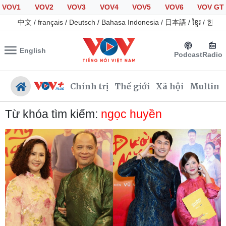
VOV1
VOV2
VOV3
VOV4
VOV5
VOV6
VOV GT
中文
/
français
/
Deutsch
/
Bahasa Indonesia
/
日本語
/
ខ្មែរ
/
한국
English
Podcast
Radio
Chính trị
Thế giới
Xã hội
Multime
Từ khóa tìm kiếm:
ngọc huyền
Chính trị
Xã hội
Đảng
Tin 24h
Tổ chức nhân sự
Giáo dục
Quốc hội
Dự báo thời tiết
Nhận diện sự thật
Dấu ấn VOV
Việc làm
Biển đảo