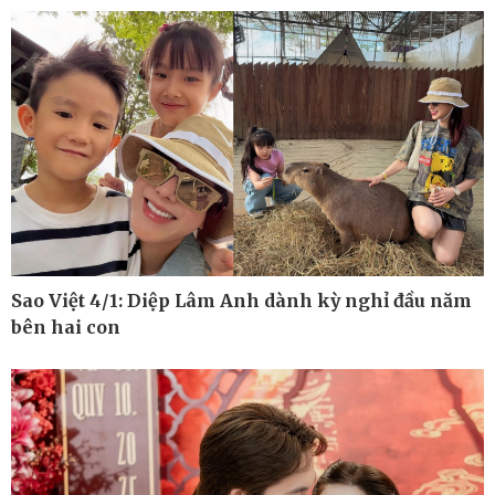
Cuộc sống đó đây
Video
Hồ sơ
E-Magazine
Infographic
Sao Việt 4/1: Diệp Lâm Anh dành kỳ nghỉ đầu năm
bên hai con