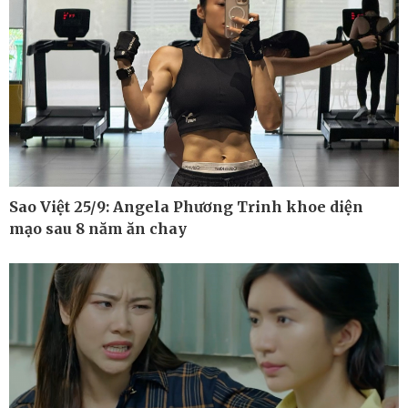
Sao Việt 25/9: Angela Phương Trinh khoe diện
mạo sau 8 năm ăn chay
Ô tô - Xe máy
Doanh nghiệp
Ô tô
Thông tin doanh nghiệp
Xe máy
Doanh nghiệp 24h
Tư vấn
Doanh nhân
Vì cộng đồng