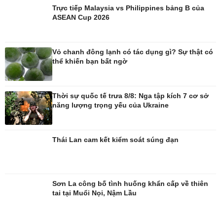
Trực tiếp Malaysia vs Philippines bảng B của
ASEAN Cup 2026
Vỏ chanh đông lạnh có tác dụng gì? Sự thật có
thể khiến bạn bất ngờ
Giải trí
Du lịch
Nghệ sĩ
Tư vấn
Thời sự quốc tế trưa 8/8: Nga tập kích 7 cơ sở
Thời trang
Săn Tour
năng lượng trọng yếu của Ukraine
Sao Việt
check-in
Thái Lan cam kết kiểm soát súng đạn
Sơn La công bố tình huống khẩn cấp về thiên
tai tại Muổi Nọi, Nậm Lầu