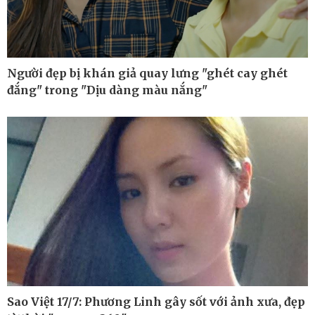
Người đẹp bị khán giả quay lưng "ghét cay ghét
đắng" trong "Dịu dàng màu nắng"
Công nghệ
Sức khỏe
Sành điệu
Dinh dưỡng - món ngon
Tin Công nghệ
Cây thuốc
Sao Việt 17/7: Phương Linh gây sốt với ảnh xưa, đẹp
Trải nghiệm
Sản phụ khoa