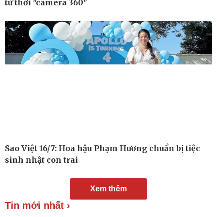
từ thời "camera 360"
Chuyển đổi số
Nhi khoa
Nam khoa
Làm đẹp - giảm cân
Phòng mạch online
Ăn sạch sống khỏe
Sao Việt 16/7: Hoa hậu Phạm Hương chuẩn bị tiệc
sinh nhật con trai
Xem thêm
Tin mới nhất ›