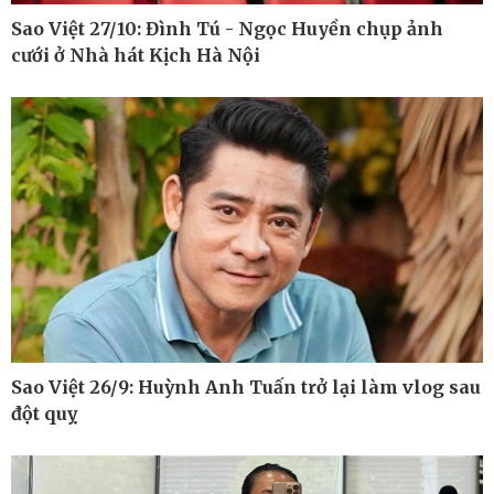
Sao Việt 27/10: Đình Tú - Ngọc Huyền chụp ảnh
cưới ở Nhà hát Kịch Hà Nội
Pháp luật
Thể thao
Vụ án
Pickleball
Tin nóng
Bóng đá quốc tế
Tư vấn luật
Bóng đá Việt Nam
Thế giới thể thao
Lịch thi đấu bóng đá
eSports
Hậu trường
Sao Việt 26/9: Huỳnh Anh Tuấn trở lại làm vlog sau
đột quỵ