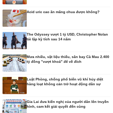
Acid uric cao ăn măng chua được không?
Pháp luật
Thể thao
Vụ án
Pickleball
Tin nóng
Bóng đá quốc tế
The Odyssey vượt 1 tỷ USD, Christopher Nolan
Tư vấn luật
Bóng đá Việt Nam
tái lập kỳ tích sau 14 năm
Thế giới thể thao
Lịch thi đấu bóng đá
eSports
Hậu trường
Mưa nhiều, vật liệu thiếu, sân bay Cà Mau 2.400
tỷ đồng "vượt khoá" để về đích
Luật Phòng, chống phổ biến vũ khí hủy diệt
hàng loạt không cản trở hoạt động dân sự
Ô tô - Xe máy
Doanh nghiệp
Ô tô
Thông tin doanh nghiệp
Xe máy
Doanh nghiệp 24h
Gia Lai đưa kiến nghị của người dân lên truyền
Tư vấn
Doanh nhân
hình, cam kết giải quyết đến cùng
Vì cộng đồng