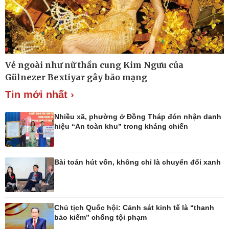
Thế giới
Multimedia
Quan sát
Ảnh
Vẻ ngoài như nữ thần cung Kim Ngưu của
Cuộc sống đó đây
Video
Gülnezer Bextiyar gây bão mạng
Hồ sơ
E-Magazine
Infographic
Tin mới nhất ›
Nhiều xã, phường ở Đồng Tháp đón nhận danh
hiệu “An toàn khu” trong kháng chiến
Kinh tế
Thị trường
Bài toán hút vốn, không chỉ là chuyển đổi xanh
Bất động sản
Giá vàng
Khởi nghiệp
Tiêu dùng
Tỷ giá
Chứng khoán
Giá cà phê
Chủ tịch Quốc hội: Cảnh sát kinh tế là “thanh
bảo kiếm” chống tội phạm