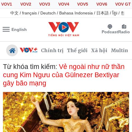
VOV1
VOV2
VOV3
VOV4
VOV5
VOV6
VOV GT
中文
/
français
/
Deutsch
/
Bahasa Indonesia
/
日本語
/
ខ្មែរ
/
한국
English
Podcast
Radio
Chính trị
Thế giới
Xã hội
Multime
Từ khóa tìm kiếm:
Vẻ ngoài như nữ thần
cung Kim Ngưu của Gülnezer Bextiyar
gây bão mạng
Chính trị
Xã hội
Đảng
Tin 24h
Tổ chức nhân sự
Giáo dục
Quốc hội
Dự báo thời tiết
Nhận diện sự thật
Dấu ấn VOV
Việc làm
Biển đảo