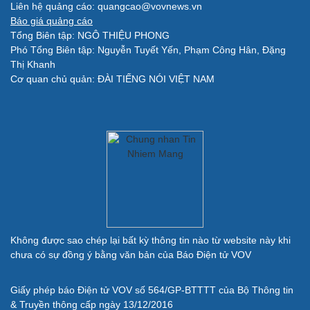
Blog
Âm nhạc
Liên hệ quảng cáo: quangcao@vovnews.vn
Di sản
Báo giá quảng cáo
Tổng Biên tập: NGÔ THIỆU PHONG
Phó Tổng Biên tập: Nguyễn Tuyết Yến, Phạm Công Hân, Đặng
Thị Khanh
Cơ quan chủ quản: ĐÀI TIẾNG NÓI VIỆT NAM
Giải trí
Du lịch
Nghệ sĩ
Tư vấn
Thời trang
Săn Tour
Sao Việt
check-in
Quân sự - Quốc phòng
Không được sao chép lại bất kỳ thông tin nào từ website này khi
Vũ khí
chưa có sự đồng ý bằng văn bản của Báo Điện tử VOV
Việt Nam
Phân tích
Giấy phép báo Điện tử VOV số 564/GP-BTTTT của Bộ Thông tin
& Truyền thông cấp ngày 13/12/2016