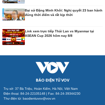
Đại sứ Đặng Minh Khôi: Nghị quyết 23 ban hành
đúng thời điểm và rất kịp thời
Công nghệ
Sức khỏe
Sành điệu
Dinh dưỡng - món ngon
Link xem trực tiếp Thái Lan vs Myanmar tại
Tin Công nghệ
Cây thuốc
ASEAN Cup 2026 hôm nay 8/8
Trải nghiệm
Sản phụ khoa
Chuyển đổi số
Nhi khoa
Nam khoa
Làm đẹp - giảm cân
Phòng mạch online
Ăn sạch sống khỏe
BÁO ĐIỆN TỬ VOV
Trụ sở: 37 Bà Triệu, Hoàn Kiếm, Hà Nội, Việt Nam
Đời sống
Văn hóa
Điện thoại: 84-24-22105148 | Fax: 84-24-39344230
Nhà đẹp
Sân khấu - Điện ảnh
Thư điện tử: baodientuvov@vov.vn
Tình yêu - Gia đình
Văn học