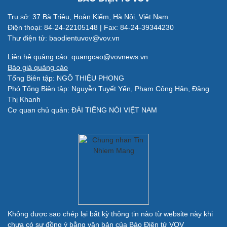
Làm đẹp - giảm cân
Trụ sở: 37 Bà Triệu, Hoàn Kiếm, Hà Nội, Việt Nam
Phòng mạch online
Điện thoại: 84-24-22105148 | Fax: 84-24-39344230
Ăn sạch sống khỏe
Thư điện tử: baodientuvov@vov.vn
Liên hệ quảng cáo: quangcao@vovnews.vn
Báo giá quảng cáo
Đời sống
Văn hóa
Tổng Biên tập: NGÔ THIỆU PHONG
Nhà đẹp
Sân khấu - Điện ảnh
Phó Tổng Biên tập: Nguyễn Tuyết Yến, Phạm Công Hân, Đặng
Tình yêu - Gia đình
Văn học
Thị Khanh
Blog
Âm nhạc
Cơ quan chủ quản: ĐÀI TIẾNG NÓI VIỆT NAM
Di sản
Giải trí
Du lịch
Nghệ sĩ
Tư vấn
Thời trang
Săn Tour
Sao Việt
check-in
Không được sao chép lại bất kỳ thông tin nào từ website này khi
chưa có sự đồng ý bằng văn bản của Báo Điện tử VOV
Quân sự - Quốc phòng