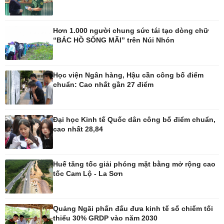
Thế giới
Multimedia
Hơn 1.000 người chung sức tái tạo dòng chữ
Quan sát
Ảnh
“BÁC HỒ SỐNG MÃI” trên Núi Nhón
Cuộc sống đó đây
Video
Hồ sơ
E-Magazine
Infographic
Học viện Ngân hàng, Hậu cần công bố điểm
chuẩn: Cao nhất gần 27 điểm
Kinh tế
Thị trường
Bất động sản
Giá vàng
Đại học Kinh tế Quốc dân công bố điểm chuẩn,
cao nhất 28,84
Khởi nghiệp
Tiêu dùng
Tỷ giá
Chứng khoán
Giá cà phê
Huế tăng tốc giải phóng mặt bằng mở rộng cao
tốc Cam Lộ - La Sơn
Pháp luật
Thể thao
Quảng Ngãi phấn đấu đưa kinh tế số chiếm tối
Vụ án
Pickleball
thiểu 30% GRDP vào năm 2030
Tin nóng
Bóng đá quốc tế