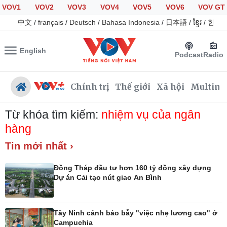
VOV1
VOV2
VOV3
VOV4
VOV5
VOV6
VOV GT
中文
/
français
/
Deutsch
/
Bahasa Indonesia
/
日本語
/
ខ្មែរ
/
한국
English
Podcast
Radio
Chính trị
Thế giới
Xã hội
Multime
Từ khóa tìm kiếm:
nhiệm vụ của ngân
hàng
Tin mới nhất ›
Chính trị
Xã hội
Đảng
Tin 24h
Đồng Tháp đầu tư hơn 160 tỷ đồng xây dựng
Tổ chức nhân sự
Giáo dục
Dự án Cải tạo nút giao An Bình
Quốc hội
Dự báo thời tiết
Nhận diện sự thật
Dấu ấn VOV
Việc làm
Tây Ninh cảnh báo bẫy "việc nhẹ lương cao" ở
Biển đảo
Campuchia