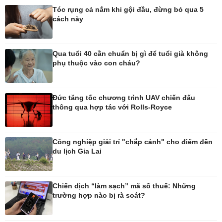
Tóc rụng cả nắm khi gội đầu, đừng bỏ qua 5
cách này
Pháp luật
Thể thao
Vụ án
Pickleball
Tin nóng
Bóng đá quốc tế
Qua tuổi 40 cần chuẩn bị gì để tuổi già không
Tư vấn luật
Bóng đá Việt Nam
phụ thuộc vào con cháu?
Thế giới thể thao
Lịch thi đấu bóng đá
eSports
Đức tăng tốc chương trình UAV chiến đấu
Hậu trường
thông qua hợp tác với Rolls-Royce
Công nghiệp giải trí "chắp cánh" cho điểm đến
du lịch Gia Lai
Ô tô - Xe máy
Doanh nghiệp
Ô tô
Thông tin doanh nghiệp
Xe máy
Doanh nghiệp 24h
Chiến dịch “làm sạch” mã số thuế: Những
Tư vấn
Doanh nhân
trường hợp nào bị rà soát?
Vì cộng đồng