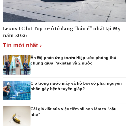
Thế giới
Multimedia
Lexus LC lọt Top xe ô tô đang "bán ế" nhất tại Mỹ
Quan sát
Ảnh
năm 2026
Cuộc sống đó đây
Video
Hồ sơ
E-Magazine
Tin mới nhất ›
Infographic
Ấn Độ phản ứng trước Hiệp ước phòng thủ
chung giữa Pakistan và 2 nước
Kinh tế
Thị trường
Clo trong nước máy và hồ bơi có phải nguyên
Bất động sản
Giá vàng
nhân gây bệnh tuyến giáp?
Khởi nghiệp
Tiêu dùng
Tỷ giá
Chứng khoán
Cái giá đắt của việc tiêm silicon làm to "cậu
Giá cà phê
nhỏ"