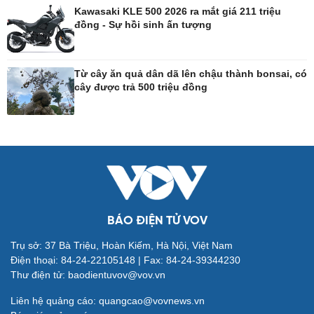
Kawasaki KLE 500 2026 ra mắt giá 211 triệu
đồng - Sự hồi sinh ấn tượng
Công nghệ
Sức khỏe
Sành điệu
Dinh dưỡng - món ngon
Từ cây ăn quả dân dã lên chậu thành bonsai, có
Tin Công nghệ
Cây thuốc
cây được trả 500 triệu đồng
Trải nghiệm
Sản phụ khoa
Chuyển đổi số
Nhi khoa
Nam khoa
Làm đẹp - giảm cân
Phòng mạch online
Ăn sạch sống khỏe
BÁO ĐIỆN TỬ VOV
Đời sống
Văn hóa
Trụ sở: 37 Bà Triệu, Hoàn Kiếm, Hà Nội, Việt Nam
Điện thoại: 84-24-22105148 | Fax: 84-24-39344230
Nhà đẹp
Sân khấu - Điện ảnh
Thư điện tử: baodientuvov@vov.vn
Tình yêu - Gia đình
Văn học
Blog
Âm nhạc
Liên hệ quảng cáo: quangcao@vovnews.vn
Di sản