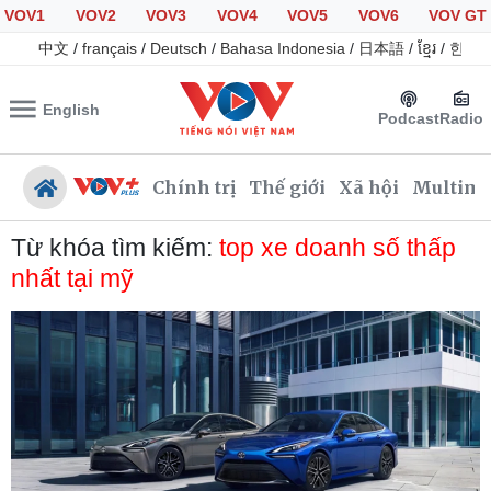
VOV1
VOV2
VOV3
VOV4
VOV5
VOV6
VOV GT
中文
/
français
/
Deutsch
/
Bahasa Indonesia
/
日本語
/
ខ្មែរ
/
한국
English
Podcast
Radio
Chính trị
Thế giới
Xã hội
Multime
Từ khóa tìm kiếm:
top xe doanh số thấp
nhất tại mỹ
Chính trị
Xã hội
Đảng
Tin 24h
Tổ chức nhân sự
Giáo dục
Quốc hội
Dự báo thời tiết
Nhận diện sự thật
Dấu ấn VOV
Việc làm
Biển đảo