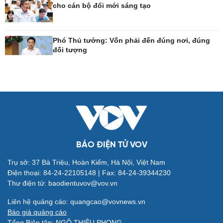
cho cán bộ đổi mới sáng tạo
Công nghệ
Sức khỏe
Phó Thủ tướng: Vốn phải đến đúng nơi, đúng
Sành điệu
Dinh dưỡng - món ngon
đối tượng
Tin Công nghệ
Cây thuốc
Trải nghiệm
Sản phụ khoa
Chuyển đổi số
Nhi khoa
Nam khoa
Làm đẹp - giảm cân
Phòng mạch online
Ăn sạch sống khỏe
BÁO ĐIỆN TỬ VOV
Trụ sở: 37 Bà Triệu, Hoàn Kiếm, Hà Nội, Việt Nam
Đời sống
Văn hóa
Điện thoại: 84-24-22105148 | Fax: 84-24-39344230
Nhà đẹp
Sân khấu - Điện ảnh
Thư điện tử: baodientuvov@vov.vn
Blog
Văn học
Liên hệ quảng cáo: quangcao@vovnews.vn
Tình yêu - Gia đình
Âm nhạc
Báo giá quảng cáo
Di sản
Tổng Biên tập: NGÔ THIỆU PHONG