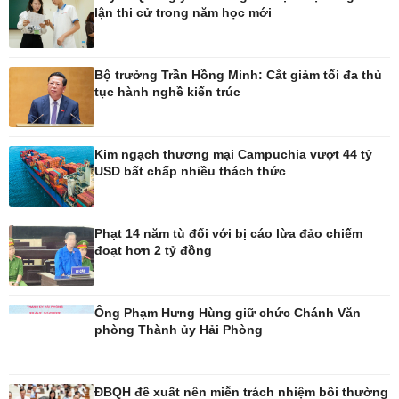
lận thi cử trong năm học mới
Pháp luật
Thể thao
Bộ trưởng Trần Hồng Minh: Cắt giảm tối đa thủ
Vụ án
Pickleball
tục hành nghề kiến trúc
Tin nóng
Bóng đá Việt Nam
Tư vấn luật
Bóng đá quốc tế
Thế giới thể thao
Lịch thi đấu bóng đá
Kim ngạch thương mại Campuchia vượt 44 tỷ
eSports
USD bất chấp nhiều thách thức
Hậu trường
Phạt 14 năm tù đối với bị cáo lừa đảo chiếm
đoạt hơn 2 tỷ đồng
Ô tô - Xe máy
Doanh nghiệp
Ô tô
Thông tin doanh nghiệp
Ông Phạm Hưng Hùng giữ chức Chánh Văn
Xe máy
Doanh nghiệp 24h
phòng Thành ủy Hải Phòng
Tư vấn
Doanh nhân
Vì cộng đồng
ĐBQH đề xuất nên miễn trách nhiệm bồi thường