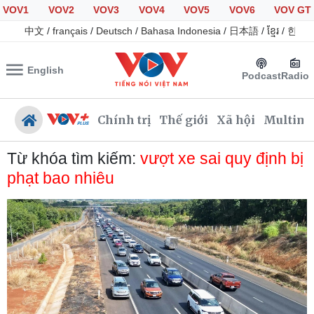
VOV1
VOV2
VOV3
VOV4
VOV5
VOV6
VOV GT
中文
/
français
/
Deutsch
/
Bahasa Indonesia
/
日本語
/
ខ្មែរ
/
한국
English
Podcast
Radio
Chính trị
Thế giới
Xã hội
Multime
Từ khóa tìm kiếm:
vượt xe sai quy định bị
phạt bao nhiêu
Chính trị
Xã hội
Đảng
Tin 24h
Tổ chức nhân sự
Dự báo thời tiết
Quốc hội
Giáo dục
Nhận diện sự thật
Dấu ấn VOV
Việc làm
Biển đảo