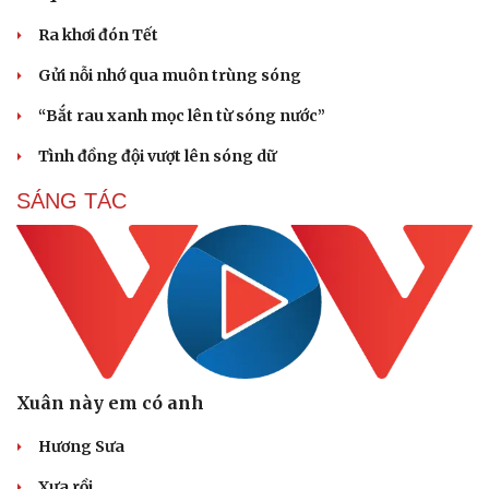
Ra khơi đón Tết
Gửi nỗi nhớ qua muôn trùng sóng
“Bắt rau xanh mọc lên từ sóng nước”
Tình đồng đội vượt lên sóng dữ
Du lịch
Podcast
SÁNG TÁC
Tư vấn
Câu chuyện thời sự
Săn Tour
Đọc truyện đêm khuya
check-in
Cửa sổ tình yêu
Kể chuyện cho bé
Hạt giống tâm hồn
Xuân này em có anh
Hương Sưa
Xưa rồi