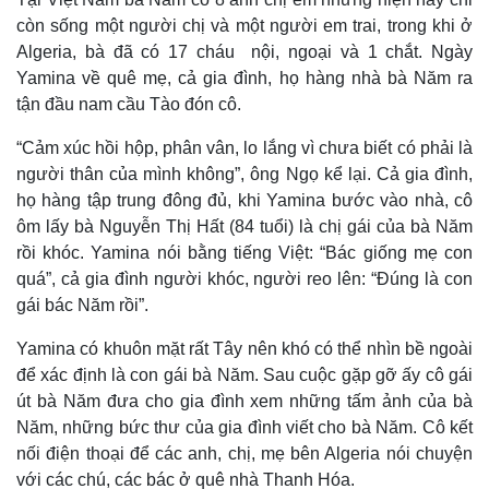
còn sống một người chị và một người em trai, trong khi ở
Algeria, bà đã có 17 cháu nội, ngoại và 1 chắt. Ngày
Yamina về quê mẹ, cả gia đình, họ hàng nhà bà Năm ra
tận đầu nam cầu Tào đón cô.
“Cảm xúc hồi hộp, phân vân, lo lắng vì chưa biết có phải là
Thể thao
Ô tô - Xe máy
người thân của mình không”, ông Ngọ kể lại. Cả gia đình,
Bóng đá
Ô tô
họ hàng tập trung đông đủ, khi Yamina bước vào nhà, cô
Lịch thi đấu bóng đá
Xe máy
ôm lấy bà Nguyễn Thị Hất (84 tuổi) là chị gái của bà Năm
Thế giới thể thao
Tư vấn
rồi khóc. Yamina nói bằng tiếng Việt: “Bác giống mẹ con
eSports
Hậu trường
quá”, cả gia đình người khóc, người reo lên: “Đúng là con
gái bác Năm rồi”.
Yamina có khuôn mặt rất Tây nên khó có thể nhìn bề ngoài
để xác định là con gái bà Năm. Sau cuộc gặp gỡ ấy cô gái
út bà Năm đưa cho gia đình xem những tấm ảnh của bà
Năm, những bức thư của gia đình viết cho bà Năm. Cô kết
nối điện thoại để các anh, chị, mẹ bên Algeria nói chuyện
với các chú, các bác ở quê nhà Thanh Hóa.