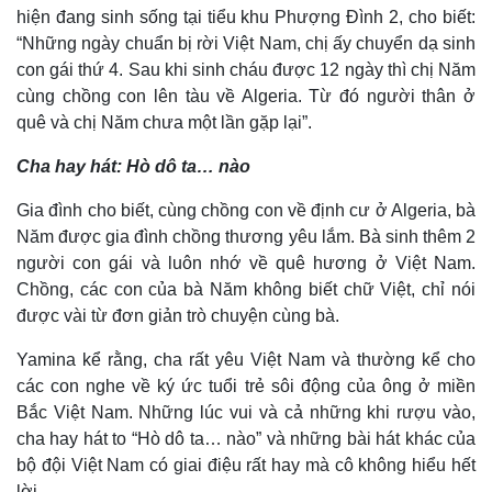
Khởi nghiệp
Tiêu dùng
hiện đang sinh sống tại tiểu khu Phượng Đình 2, cho biết:
Tỷ giá
“Những ngày chuẩn bị rời Việt Nam, chị ấy chuyển dạ sinh
Chứng khoán
con gái thứ 4. Sau khi sinh cháu được 12 ngày thì chị Năm
Giá cà phê
cùng chồng con lên tàu về Algeria. Từ đó người thân ở
quê và chị Năm chưa một lần gặp lại”.
Cha hay hát: Hò dô ta… nào
Gia đình cho biết, cùng chồng con về định cư ở Algeria, bà
Năm được gia đình chồng thương yêu lắm. Bà sinh thêm 2
người con gái và luôn nhớ về quê hương ở Việt Nam.
Chồng, các con của bà Năm không biết chữ Việt, chỉ nói
được vài từ đơn giản trò chuyện cùng bà.
Yamina kể rằng, cha rất yêu Việt Nam và thường kể cho
các con nghe về ký ức tuổi trẻ sôi động của ông ở miền
Bắc Việt Nam. Những lúc vui và cả những khi rượu vào,
cha hay hát to “Hò dô ta… nào” và những bài hát khác của
bộ đội Việt Nam có giai điệu rất hay mà cô không hiểu hết
lời.