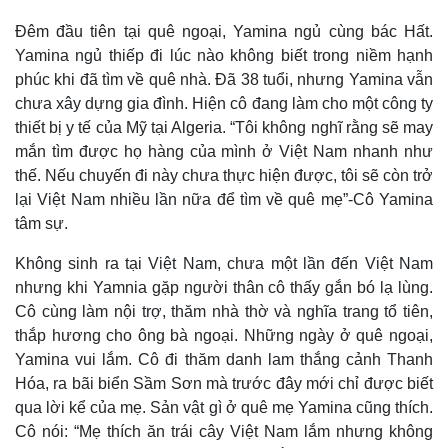
Đêm đầu tiên tại quê ngoại, Yamina ngủ cùng bác Hất.
Yamina ngủ thiếp đi lúc nào không biết trong niềm hạnh
phúc khi đã tìm về quê nhà. Đã 38 tuổi, nhưng Yamina vẫn
chưa xây dựng gia đình. Hiện cô đang làm cho một công ty
thiết bị y tế của Mỹ tại Algeria. “Tôi không nghĩ rằng sẽ may
mắn tìm được họ hàng của mình ở Việt Nam nhanh như
thế. Nếu chuyến đi này chưa thực hiện được, tôi sẽ còn trở
lại Việt Nam nhiều lần nữa để tìm về quê mẹ”-Cô Yamina
tâm sự.
Doanh nghiệp
Công nghệ
Không sinh ra tại Việt Nam, chưa một lần đến Việt Nam
Thông tin doanh nghiệp
Sành điệu
nhưng khi Yamnia gặp người thân cô thấy gắn bó lạ lùng.
Doanh nghiệp 24h
Tin Công nghệ
Cô cùng làm nội trợ, thăm nhà thờ và nghĩa trang tổ tiên,
Doanh nhân
Trải nghiệm
thắp hương cho ông bà ngoại. Những ngày ở quê ngoại,
Vì cộng đồng
Chuyển đổi số
Yamina vui lắm. Cô đi thăm danh lam thắng cảnh Thanh
Hóa, ra bãi biển Sầm Sơn mà trước đây mới chỉ được biết
qua lời kể của mẹ. Sản vật gì ở quê mẹ Yamina cũng thích.
Cô nói: “Mẹ thích ăn trái cây Việt Nam lắm nhưng không