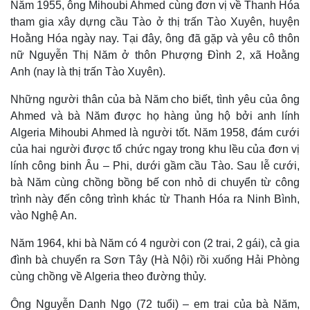
Năm 1955, ông Mihoubi Ahmed cùng đơn vị về Thanh Hóa
tham gia xây dựng cầu Tào ở thị trấn Tào Xuyên, huyện
Hoằng Hóa ngày nay. Tại đây, ông đã gặp và yêu cô thôn
nữ Nguyễn Thị Năm ở thôn Phượng Đình 2, xã Hoằng
Anh (nay là thị trấn Tào Xuyên).
Những người thân của bà Năm cho biết, tình yêu của ông
Ahmed và bà Năm được họ hàng ủng hộ bởi anh lính
Algeria Mihoubi Ahmed là người tốt. Năm 1958, đám cưới
của hai người được tổ chức ngay trong khu lều của đơn vị
lính công binh Âu – Phi, dưới gầm cầu Tào. Sau lễ cưới,
bà Năm cùng chồng bồng bế con nhỏ di chuyển từ công
trình này đến công trình khác từ Thanh Hóa ra Ninh Bình,
vào Nghệ An.
Năm 1964, khi bà Năm có 4 người con (2 trai, 2 gái), cả gia
đình bà chuyển ra Sơn Tây (Hà Nội) rồi xuống Hải Phòng
cùng chồng về Algeria theo đường thủy.
Kinh tế
Thị trường
Bất động sản
Giá vàng
Ông Nguyễn Danh Ngọ (72 tuổi) – em trai của bà Năm,