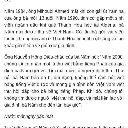
Năm 1984, ông Mihoubi Ahmed mất khi con gái út Yamina
của ông bà mới 13 tuổi. Năm 1990, tình cờ gặp một sinh
Pháp luật
Quân sự - Quốc phòng
viên ngành dầu khí quê Thanh Hóa học tại Algeria, bà
Vụ án
Vũ khí
Năm gửi được thư về Việt Nam. Có lần bà gửi vài viên
Tin nóng
Việt Nam
thuốc cho người anh ở Thanh Hóa bị bệnh cột sống và lần
Tư vấn luật
Phân tích
khác gửi ít tiền về giúp đỡ gia đình.
Ông Nguyễn Hồng Diêu-cháu của bà Năm nói: “Năm 2000,
chúng tôi có nhận một lá thư viết bằng tiếng Pháp của gia
đình bà Năm gửi về. Tìm mãi mới có người dịch thư. Thư
nói bà Năm bên đó bị ốm nặng, không thể cầm bút viết
bằng tiếng Việt được và mong gia đình bên Việt Nam viết
thư hồi đáp cho bà bằng tiếng Pháp. Khi đó, chúng tôi
không tìm được người viết thư hồi đáp, và mất liên lạc với
gia đình bà Năm cho đến tận bây giờ”.
Nước mắt ngày gặp mặt
Tại Việt Nam bà Năm có 8 anh chị em nhưng hiện nay chỉ