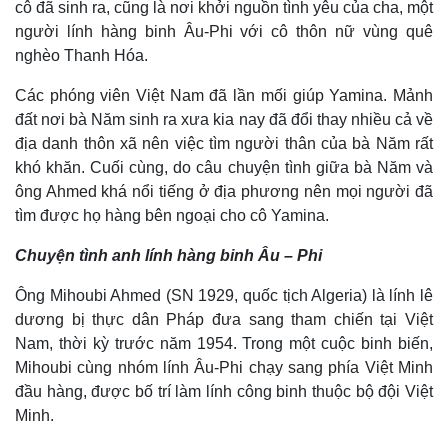
cô đã sinh ra, cũng là nơi khởi nguồn tình yêu của cha, một
người lính hàng binh Âu-Phi với cô thôn nữ vùng quê
nghèo Thanh Hóa.
Các phóng viên Việt Nam đã lần mối giúp Yamina. Mảnh
đất nơi bà Năm sinh ra xưa kia nay đã đổi thay nhiều cả về
địa danh thôn xã nên việc tìm người thân của bà Năm rất
khó khăn. Cuối cùng, do câu chuyện tình giữa bà Năm và
ông Ahmed khá nổi tiếng ở địa phương nên mọi người đã
tìm được họ hàng bên ngoại cho cô Yamina.
Chuyện tình anh lính hàng binh Âu – Phi
Ông Mihoubi Ahmed (SN 1929, quốc tịch Algeria) là lính lê
dương bị thực dân Pháp đưa sang tham chiến tại Việt
Thế giới
Multimedia
Nam, thời kỳ trước năm 1954. Trong một cuộc binh biến,
Quan sát
Video
Mihoubi cùng nhóm lính Âu-Phi chạy sang phía Việt Minh
Cuộc sống đó đây
Ảnh
Hồ sơ
E-Magazine
đầu hàng, được bố trí làm lính công binh thuộc bộ đội Việt
Infographic
Minh.