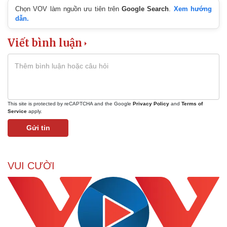
Nam khoa
Chọn VOV làm nguồn ưu tiên trên
Google Search
.
Xem hướng
Làm đẹp - giảm cân
dẫn.
Phòng mạch online
Ăn sạch sống khỏe
Viết bình luận
This site is protected by reCAPTCHA and the Google
Privacy Policy
and
Terms of
Service
apply.
Gửi tin
VUI CƯỜI