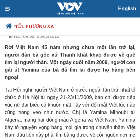
English
Cô gái Algeria tìm về quê Việt
TẾT PHƯƠNG XA
/
Thứ Hai, 09:59, 08/02/2010
Rời Việt Nam 45 năm nhưng chưa một lần trở lại,
người đàn bà gốc xứ Thanh khát khao được về quê
Chính trị
Xã hội
tìm lại người thân. Một ngày cuối năm 2009, người con
Đảng
Tin 24h
gái út Yamina của bà đã tìm lại được họ hàng bên
Tổ chức nhân sự
Dự báo thời tiết
ngoại
Quốc hội
Giáo dục
Nhận diện sự thật
Dấu ấn VOV
Tại Hội nghị người Việt Nam ở nước ngoài lần thứ nhất tổ
Việc làm
chức ở Hà Nội từ ngày 21-23/11/2009, báo chí được tiếp
Biển đảo
xúc nữ đại biểu có khuôn mặt Tây với đôi mắt Việt lúc nào
cũng trong veo như nước. Chị là Yamina Mihoubi từ
Algeria, mang hai dòng máu Algeria và Việt Nam. Yamina
bày tỏ nguyện vọng bằng mọi giá trong chuyến thăm Việt
Nam đầu tiên này phải tìm bằng được về cội nguồn nơi mẹ