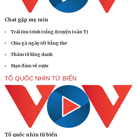
Chat gặp mẹ mìn
Văn hóa
Giải trí
Sân khấu - Điện ảnh
Nghệ sĩ
Trái tim trinh trắng (truyện toàn T)
Văn học
Thời trang
Âm nhạc
Sao Việt
Chia gà ngày tết bằng thơ
Di sản
Thám tử lừng danh
Mạn đàm về rượu
TỔ QUỐC NHÌN TỪ BIỂN
Tổ quốc nhìn từ biển