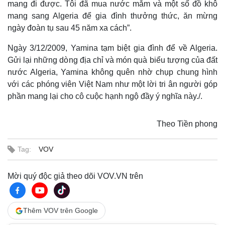
mang đi được. Tôi đã mua nước mắm và một số đồ khô
mang sang Algeria để gia đình thưởng thức, ăn mừng
ngày đoàn tụ sau 45 năm xa cách”.
Ngày 3/12/2009, Yamina tạm biệt gia đình để về Algeria.
Gửi lại những dòng địa chỉ và món quà biểu tượng của đất
nước Algeria, Yamina không quên nhờ chụp chung hình
với các phóng viên Việt Nam như một lời tri ân người góp
phần mang lại cho cô cuộc hạnh ngộ đầy ý nghĩa này./.
Theo Tiền phong
Tag:
VOV
Sức khỏe
Đời sống
Mời quý độc giả theo dõi VOV.VN trên
Dinh dưỡng - món ngon
Nhà đẹp
Cây thuốc
Blog
Sản phụ khoa
Tình yêu - Gia đình
Thêm VOV trên Google
Nhi khoa