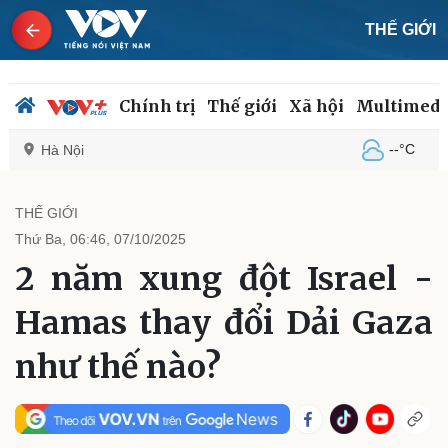
THẾ GIỚI
Chính trị
Thế giới
Xã hội
Multimedi
--°C
Hà Nội
THẾ GIỚI
Thứ Ba, 06:46, 07/10/2025
Chính trị
Xã hội
2 năm xung đột Israel -
Đảng
Tin 24h
Tổ chức nhân sự
Dự báo thời tiết
Hamas thay đổi Dải Gaza
Quốc hội
Giáo dục
Nhận diện sự thật
Dấu ấn VOV
như thế nào?
Việc làm
Biển đảo