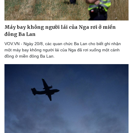
Thể thao
Ô tô - Xe máy
Bóng đá
Ô tô
Lịch thi đấu bóng đá
Xe máy
Thế giới thể thao
Tư vấn
Máy bay không người lái của Nga rơi ở miền
eSports
đông Ba Lan
Hậu trường
VOV.VN - Ngày 20/8, các quan chức Ba Lan cho biết ghi nhận
một máy bay không người lái của Nga đã rơi xuống một cánh
đồng ở miền đông Ba Lan.