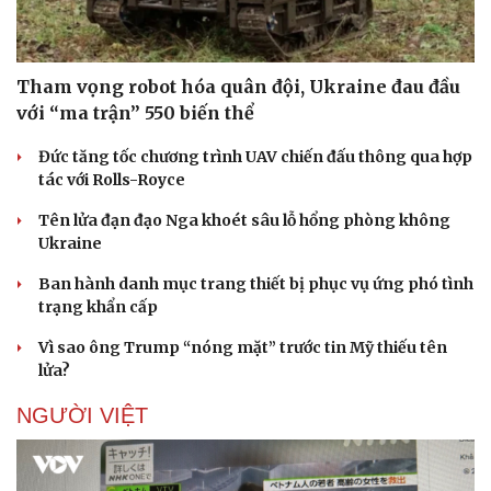
Tham vọng robot hóa quân đội, Ukraine đau đầu
Doanh nghiệp
Công nghệ
với “ma trận” 550 biến thể
Thông tin doanh nghiệp
Sành điệu
Doanh nghiệp 24h
Tin Công nghệ
Đức tăng tốc chương trình UAV chiến đấu thông qua hợp
Doanh nhân
Trải nghiệm
tác với Rolls-Royce
Vì cộng đồng
Chuyển đổi số
Tên lửa đạn đạo Nga khoét sâu lỗ hổng phòng không
Ukraine
Ban hành danh mục trang thiết bị phục vụ ứng phó tình
trạng khẩn cấp
Vì sao ông Trump “nóng mặt” trước tin Mỹ thiếu tên
lửa?
NGƯỜI VIỆT