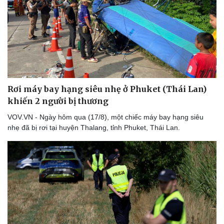
Rơi máy bay hạng siêu nhẹ ở Phuket (Thái Lan)
khiến 2 người bị thương
VOV.VN - Ngày hôm qua (17/8), một chiếc máy bay hạng siêu
nhẹ đã bị rơi tại huyện Thalang, tỉnh Phuket, Thái Lan.