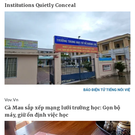
Vụ án
Vũ khí
Tin nóng
Việt Nam
Tư vấn luật
Phân tích