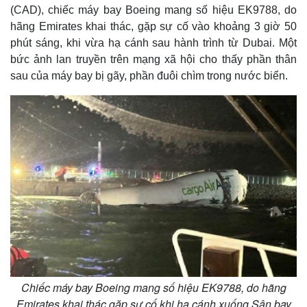
(CAD), chiếc máy bay Boeing mang số hiệu EK9788, do
hãng Emirates khai thác, gặp sự cố vào khoảng 3 giờ 50
phút sáng, khi vừa hạ cánh sau hành trình từ Dubai. Một
bức ảnh lan truyền trên mạng xã hội cho thấy phần thân
sau của máy bay bị gãy, phần đuôi chìm trong nước biển.
Chiếc máy bay Boeing mang số hiệu EK9788, do hãng
Emirates khai thác gặp sự cố khi hạ cánh xuống Sân bay