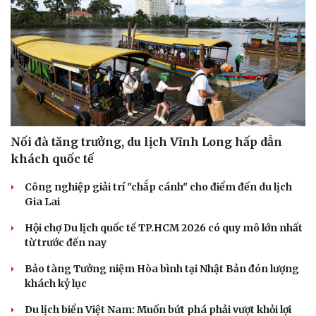
Nối đà tăng trưởng, du lịch Vĩnh Long hấp dẫn
khách quốc tế
Công nghiệp giải trí "chắp cánh" cho điểm đến du lịch
Gia Lai
Văn hóa
Giải trí
Sân khấu - Điện ảnh
Nghệ sĩ
Hội chợ Du lịch quốc tế TP.HCM 2026 có quy mô lớn nhất
Văn học
Thời trang
từ trước đến nay
Âm nhạc
Sao Việt
Bảo tàng Tưởng niệm Hòa bình tại Nhật Bản đón lượng
Di sản
khách kỷ lục
Du lịch biển Việt Nam: Muốn bứt phá phải vượt khỏi lợi