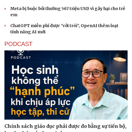
Meta bị buộc bồi thường 567 triệu USD vì gây hại cho trẻ
em
ChatGPT miễn phí được “cởi trói”, OpenAI thêm loạt
tính năng AI mới
PODCAST
Sức khỏe
Đời sống
Dinh dưỡng - món ngon
Nhà đẹp
Cây thuốc
Blog
Sản phụ khoa
Tình yêu - Gia đình
Nhi khoa
Nam khoa
Làm đẹp - giảm cân
Phòng mạch online
Ăn sạch sống khỏe
Chính sách giáo dục phải được đo bằng sự tiến bộ,