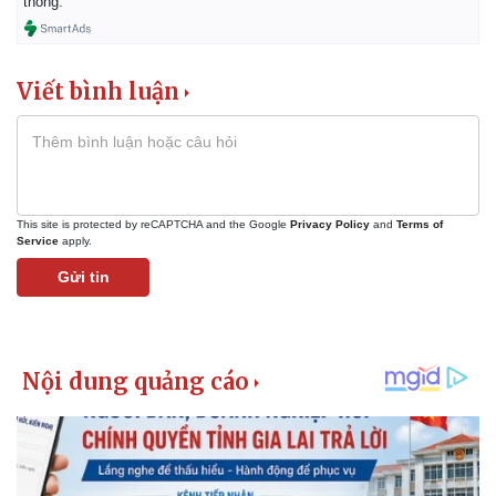
thống.
Viết bình luận
This site is protected by reCAPTCHA and the Google
Privacy Policy
and
Terms of
Service
apply.
Gửi tin
Kinh tế
Thị trường
Bất động sản
Giá vàng
Khởi nghiệp
Tiêu dùng
Tỷ giá
Chứng khoán