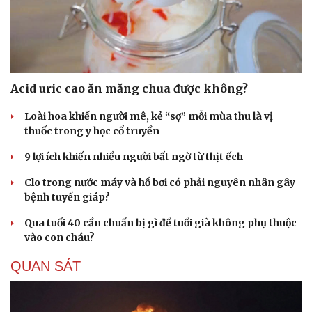
Hạt giống tâm hồn
Acid uric cao ăn măng chua được không?
Loài hoa khiến người mê, kẻ “sợ” mỗi mùa thu là vị
thuốc trong y học cổ truyền
9 lợi ích khiến nhiều người bất ngờ từ thịt ếch
Clo trong nước máy và hồ bơi có phải nguyên nhân gây
bệnh tuyến giáp?
Qua tuổi 40 cần chuẩn bị gì để tuổi già không phụ thuộc
vào con cháu?
QUAN SÁT