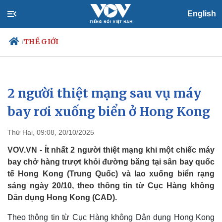
English
THẾ GIỚI
/
2 người thiệt mạng sau vụ máy
Chính trị
Xã hội
Đảng
Tin 24h
bay rơi xuống biển ở Hong Kong
Tổ chức nhân sự
Dự báo thời tiết
Quốc hội
Giáo dục
Thứ Hai, 09:08, 20/10/2025
Nhận diện sự thật
Dấu ấn VOV
Việc làm
VOV.VN - Ít nhất 2 người thiệt mạng khi một chiếc máy
Biển đảo
bay chở hàng trượt khỏi đường băng tại sân bay quốc
tế Hong Kong (Trung Quốc) và lao xuống biển rạng
sáng ngày 20/10, theo thông tin từ Cục Hàng không
Dân dụng Hong Kong (CAD).
Theo thông tin từ Cục Hàng không Dân dụng Hong Kong