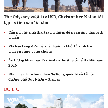
The Odyssey vượt 1 tỷ USD, Christopher Nolan tái
lập kỳ tích sau 14 năm
Cần một hệ sinh thái trách nhiệm để ngăn âm nhạc lệch
chuẩn
Khi bảo tàng đưa hiện vật bước ra khỏi tủ kính trò
chuyện cùng công chúng
Ấn tượng khai mạc Festival võ thuật quốc tế Hà Nội năm
2026
Khai mạc Liên hoan Lân Sư Rồng quốc tế và Lễ hội
đường phố Quy Nhơn - Gia Lai
DU LỊCH