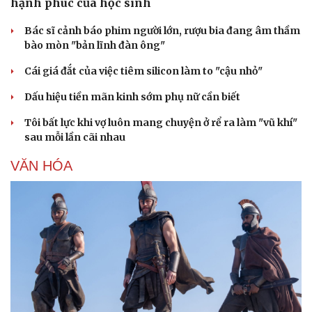
hạnh phúc của học sinh
Bác sĩ cảnh báo phim người lớn, rượu bia đang âm thầm
bào mòn "bản lĩnh đàn ông"
Cái giá đắt của việc tiêm silicon làm to "cậu nhỏ"
Dấu hiệu tiền mãn kinh sớm phụ nữ cần biết
Tôi bất lực khi vợ luôn mang chuyện ở rể ra làm "vũ khí"
sau mỗi lần cãi nhau
VĂN HÓA