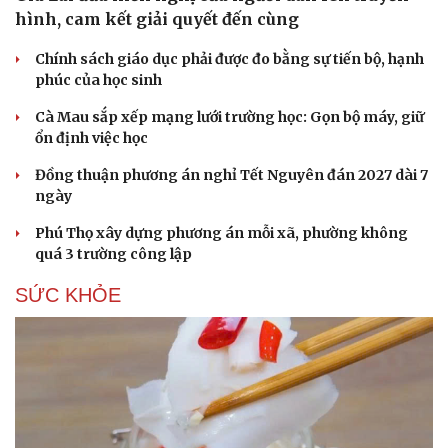
hình, cam kết giải quyết đến cùng
Chính sách giáo dục phải được đo bằng sự tiến bộ, hạnh
phúc của học sinh
Cà Mau sắp xếp mạng lưới trường học: Gọn bộ máy, giữ
ổn định việc học
Đồng thuận phương án nghỉ Tết Nguyên đán 2027 dài 7
ngày
Phú Thọ xây dựng phương án mỗi xã, phường không
quá 3 trường công lập
SỨC KHỎE
Du lịch
Podcast
Tư vấn
Câu chuyện thời sự
Săn Tour
Đọc truyện đêm khuya
check-in
Cửa sổ tình yêu
Kể chuyện cho bé