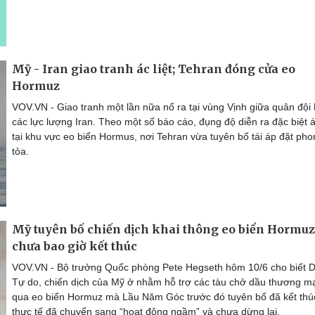
Mỹ - Iran giao tranh ác liệt; Tehran đóng cửa eo
Hormuz
VOV.VN - Giao tranh một lần nữa nổ ra tại vùng Vịnh giữa quân đội
các lực lượng Iran. Theo một số báo cáo, đụng độ diễn ra đặc biệt ác
tại khu vực eo biển Hormus, nơi Tehran vừa tuyên bố tái áp đặt pho
tỏa.
Mỹ tuyên bố chiến dịch khai thông eo biển Hormuz
chưa bao giờ kết thúc
VOV.VN - Bộ trưởng Quốc phòng Pete Hegseth hôm 10/6 cho biết 
Tự do, chiến dịch của Mỹ ở nhằm hỗ trợ các tàu chở dầu thương mạ
qua eo biển Hormuz mà Lầu Năm Góc trước đó tuyên bố đã kết thú
thực tế đã chuyển sang “hoạt động ngầm” và chưa dừng lại.