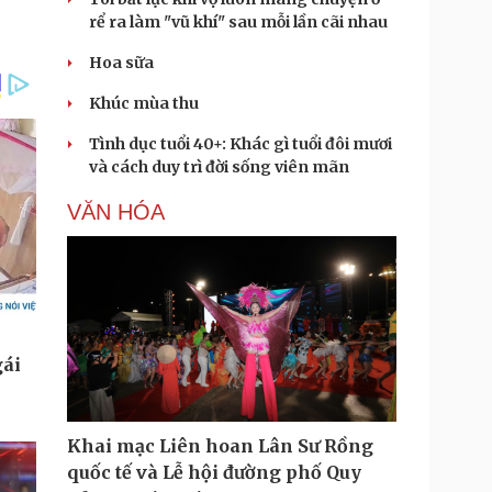
rể ra làm "vũ khí" sau mỗi lần cãi nhau
Hoa sữa
Khúc mùa thu
Tình dục tuổi 40+: Khác gì tuổi đôi mươi
và cách duy trì đời sống viên mãn
VĂN HÓA
Khai mạc Liên hoan Lân Sư Rồng
quốc tế và Lễ hội đường phố Quy