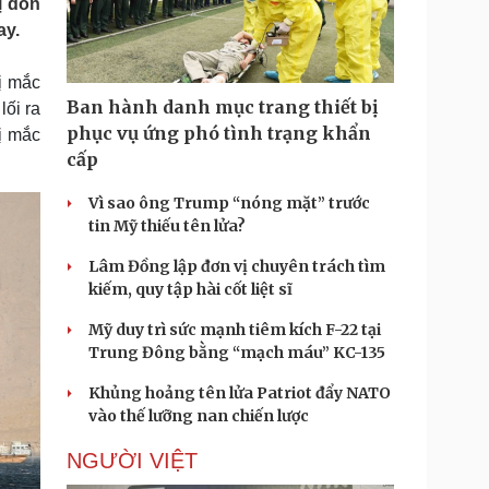
ị dồn
Doanh nghiệp 24h
Tin Công nghệ
ay.
Doanh nhân
Trải nghiệm
ì cộng đồng
Chuyển đổi số
ị mắc
Ban hành danh mục trang thiết bị
ối ra
u lịch
Podcast
phục vụ ứng phó tình trạng khẩn
bị mắc
Tư vấn
Câu chuyện thời sự
cấp
Săn Tour
Đọc truyện đêm khuya
heck-in
Cửa sổ tình yêu
Vì sao ông Trump “nóng mặt” trước
Kể chuyện cho bé
tin Mỹ thiếu tên lửa?
Hạt giống tâm hồn
Lâm Đồng lập đơn vị chuyên trách tìm
kiếm, quy tập hài cốt liệt sĩ
Mỹ duy trì sức mạnh tiêm kích F-22 tại
Trung Đông bằng “mạch máu” KC-135
Khủng hoảng tên lửa Patriot đẩy NATO
vào thế lưỡng nan chiến lược
NGƯỜI VIỆT