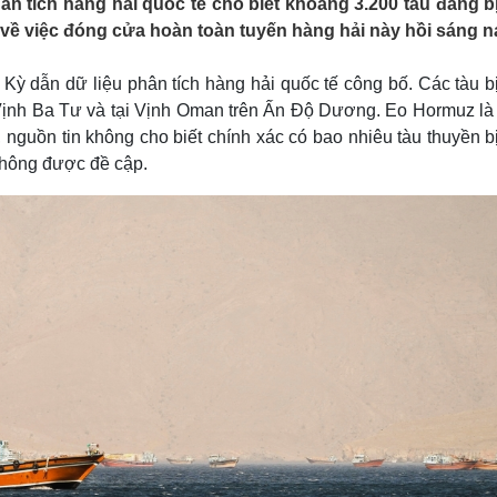
n tích hàng hải quốc tế cho biết khoảng 3.200 tàu đang b
Lịch thi đấu bóng đá
Xe máy
về việc đóng cửa hoàn toàn tuyến hàng hải này hồi sáng n
Thế giới thể thao
Tư vấn
eSports
V
Hậu trường
Kỳ dẫn dữ liệu phân tích hàng hải quốc tế công bố. Các tàu b
Vịnh Ba Tư và tại Vịnh Oman trên Ấn Độ Dương. Eo Hormuz là l
Văn hóa
Giải trí
D
 nguồn tin không cho biết chính xác có bao nhiêu tàu thuyền 
Sân khấu - Điện ảnh
Nghệ sĩ
 không được đề cập.
Văn học
Thời trang
Âm nhạc
Sao Việt
c
Di sản