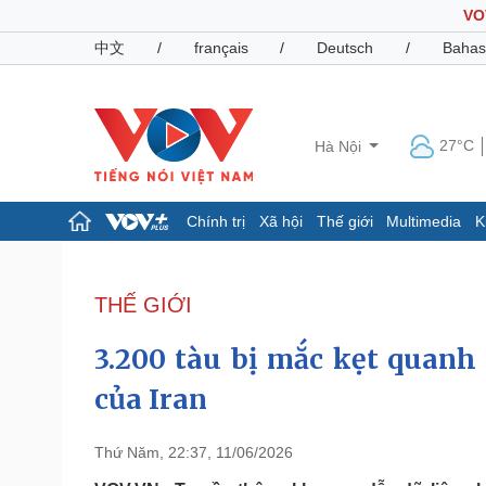
VO
中文
/
français
/
Deutsch
/
Bahas
27°C
Hà Nội
Chính trị
Xã hội
Thế giới
Multimedia
K
Chính trị
Xã hội
Đảng
Tin 24h
THẾ GIỚI
Tổ chức nhân sự
Dự báo thời tiết
Quốc hội
Giáo dục
3.200 tàu bị mắc kẹt quanh
Nhận diện sự thật
Dấu ấn VOV
Việc làm
của Iran
Biển đảo
Pháp luật
Quân sự - Quốc phòng
Thứ Năm, 22:37, 11/06/2026
Vụ án
Vũ khí