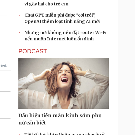
vì gây hại cho trẻ em
ChatGPT miễn phí được “cởi trói”,
OpenAI thêm loạt tính năng AI mới
Những nơi không nên đặt router Wi-Fi
nếu muốn Internet luôn ổn định
PODCAST
Dấu hiệu tiền mãn kinh sớm phụ
nữ cần biết
Tôi bất lực khi vợ luôn mang chuyện ở