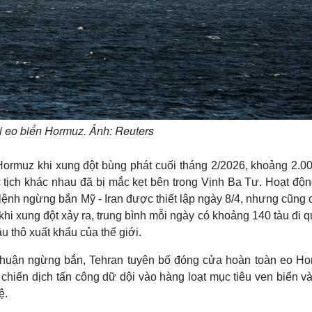
i eo biển Hormuz. Ảnh: Reuters
Hormuz khi xung đột bùng phát cuối tháng 2/2026, khoảng 2.00
c tịch khác nhau đã bị mắc kẹt bên trong Vịnh Ba Tư. Hoạt độn
ệnh ngừng bắn Mỹ - Iran được thiết lập ngày 8/4, nhưng cũng c
 khi xung đột xảy ra, trung bình mỗi ngày có khoảng 140 tàu đi 
 thô xuất khẩu của thế giới.
ỏa thuận ngừng bắn, Tehran tuyên bố đóng cửa hoàn toàn eo Ho
chiến dịch tấn công dữ dội vào hàng loạt mục tiêu ven biển v
ệ.