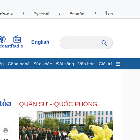
ສາລາວ
/
Русский
/
Español
/
ไทย
English
dcast
Radio
ệp
Công nghệ
Sức khỏe
Đời sống
Văn hóa
Giải trí
inh tế
Thị trường
ất động sản
Giá vàng
hởi nghiệp
Tiêu dùng
Tỷ giá
tỏa
QUÂN SỰ - QUỐC PHÒNG
Chứng khoán
Giá cà phê
oanh nghiệp
Công nghệ
hông tin doanh nghiệp
Sành điệu