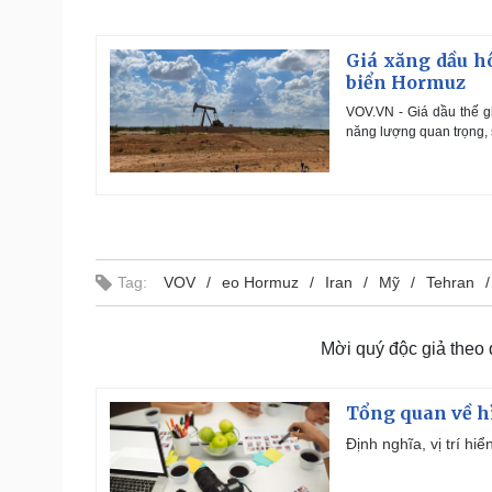
Giá xăng dầu hô
biển Hormuz
VOV.VN - Giá dầu thế g
năng lượng quan trọng, 
Tag:
VOV
eo Hormuz
Iran
Mỹ
Tehran
Mời quý độc giả theo
Tổng quan về h
Định nghĩa, vị trí hi