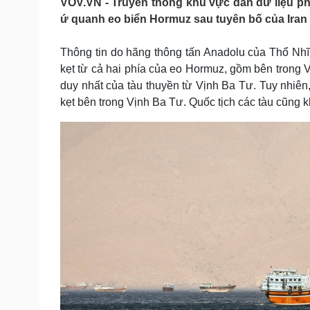
VOV.VN - Truyền thông khu vực dẫn dữ liệu phâ
Tin nóng
Việt Nam
ứ quanh eo biển Hormuz sau tuyên bố của Iran 
Tư vấn luật
Phân tích
Thông tin do hãng thông tấn Anadolu của Thổ Nhĩ 
kẹt từ cả hai phía của eo Hormuz, gồm bên trong 
Sức khỏe
Đời sống
duy nhất của tàu thuyền từ Vịnh Ba Tư. Tuy nhiên,
Dinh dưỡng - món ngon
Nhà đẹp
kẹt bên trong Vịnh Ba Tư. Quốc tịch các tàu cũng
Cây thuốc
Blog
Sản phụ khoa
Tình yêu - Gia đình
Nhi khoa
Nam khoa
Làm đẹp - giảm cân
Phòng mạch online
Ăn sạch sống khỏe
Cải chính