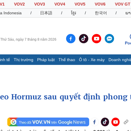
V1
VOV2
VOV3
VOV4
VOV5
VOV6
VOV GT
a Indonesia
/
日本語
/
ខ្មែរ
/
한국어
/
ພາ
Thứ Sáu, ngày 7 tháng 8 năm 2026
Po
inh tế
Thị trường
Pháp luật
Thể thao
Ô tô - Xe máy
Doanh nghi
Thế giới
Multimedia
K
Quan sát
Video
B
Cuộc sống đó đây
Ảnh
K
Hồ sơ
E-Magazine
 eo Hormuz sau quyết định phong 
Infographic
Thể thao
Ô tô - Xe máy
D
Bóng đá
Ô tô
T