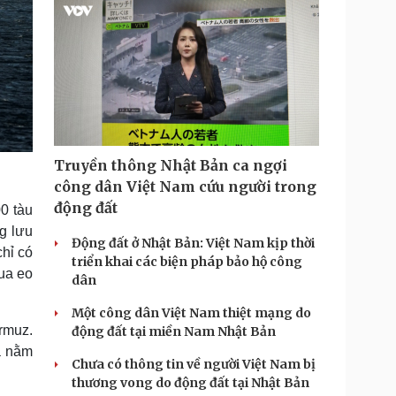
Truyền thông Nhật Bản ca ngợi
công dân Việt Nam cứu người trong
động đất
0 tàu
g lưu
Động đất ở Nhật Bản: Việt Nam kịp thời
hỉ có
triển khai các biện pháp bảo hộ công
qua eo
dân
Một công dân Việt Nam thiệt mạng do
rmuz.
động đất tại miền Nam Nhật Bản
à nằm
Chưa có thông tin về người Việt Nam bị
thương vong do động đất tại Nhật Bản