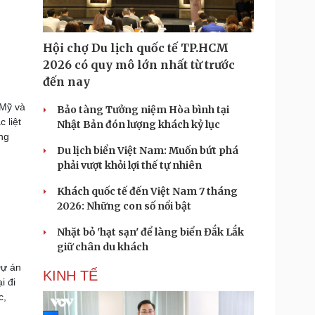
Hội chợ Du lịch quốc tế TP.HCM
2026 có quy mô lớn nhất từ trước
đến nay
 Mỹ và
Bảo tàng Tưởng niệm Hòa bình tại
 liệt
Nhật Bản đón lượng khách kỷ lục
ng
Du lịch biển Việt Nam: Muốn bứt phá
phải vượt khỏi lợi thế tự nhiên
Khách quốc tế đến Việt Nam 7 tháng
2026: Những con số nổi bật
Nhặt bỏ 'hạt sạn' để làng biển Đắk Lắk
giữ chân du khách
Dự án
KINH TẾ
i đi
c,