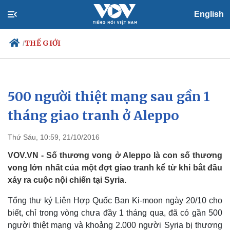
English
THẾ GIỚI
/
500 người thiệt mạng sau gần 1
Chính trị
Xã hội
Đảng
Tin 24h
tháng giao tranh ở Aleppo
Tổ chức nhân sự
Dự báo thời tiết
Quốc hội
Giáo dục
Thứ Sáu, 10:59, 21/10/2016
Nhận diện sự thật
Dấu ấn VOV
Việc làm
VOV.VN - Số thương vong ở Aleppo là con số thương
Biển đảo
vong lớn nhất của một đợt giao tranh kể từ khi bắt đầu
xảy ra cuộc nội chiến tại Syria.
Tổng thư ký Liên Hợp Quốc Ban Ki-moon ngày 20/10 cho
biết, chỉ trong vòng chưa đầy 1 tháng qua, đã có gần 500
người thiệt mạng và khoảng 2.000 người Syria bị thương