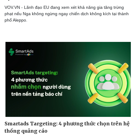
Thể thao
Ô tô - Xe máy
VOV.VN - Lãnh đạo EU đang xem xét khả năng gia tăng trừng
Bóng đá
Ô tô
phạt nếu Nga không ngừng ngay chiến dịch không kích tại thành
Lịch thi đấu bóng đá
Xe máy
phố Aleppo.
Thế giới thể thao
Tư vấn
eSports
Hậu trường
Smartads Targeting: 4 phương thức chọn trên hệ
thống quảng cáo