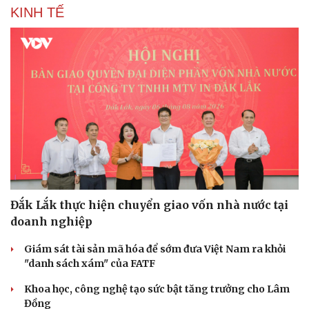
KINH TẾ
Đắk Lắk thực hiện chuyển giao vốn nhà nước tại
Văn hóa
Giải trí
doanh nghiệp
Sân khấu - Điện ảnh
Nghệ sĩ
Văn học
Thời trang
Giám sát tài sản mã hóa để sớm đưa Việt Nam ra khỏi
Âm nhạc
Sao Việt
"danh sách xám" của FATF
Di sản
Khoa học, công nghệ tạo sức bật tăng trưởng cho Lâm
Đồng