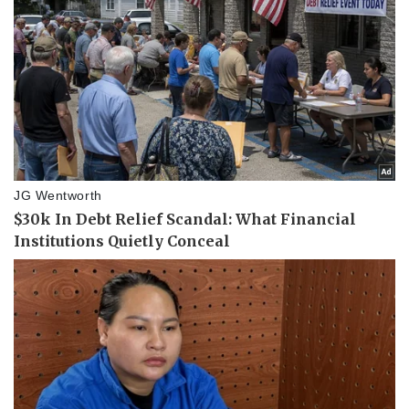
Kinh tế
Thị trường
Bất động sản
Giá vàng
Khởi nghiệp
Tiêu dùng
Tỷ giá
Chứng khoán