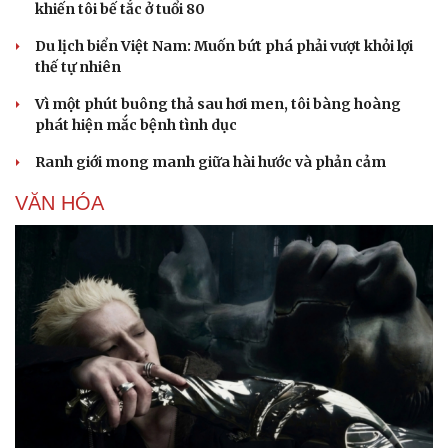
khiến tôi bế tắc ở tuổi 80
Du lịch biển Việt Nam: Muốn bứt phá phải vượt khỏi lợi
thế tự nhiên
Vì một phút buông thả sau hơi men, tôi bàng hoàng
phát hiện mắc bệnh tình dục
Sức khỏe
Đời sống
Ranh giới mong manh giữa hài hước và phản cảm
Dinh dưỡng - món ngon
Nhà đẹp
VĂN HÓA
Cây thuốc
Blog
Sản phụ khoa
Tình yêu - Gia đình
Nhi khoa
Nam khoa
Làm đẹp - giảm cân
Phòng mạch online
Ăn sạch sống khỏe