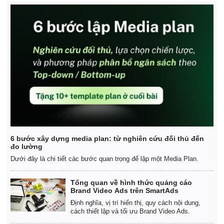
6 bước xây dựng media plan: từ nghiên cứu đối thủ đến
Thế giới
Multimedia
đo lường
Quan sát
Video
Dưới đây là chi tiết các bước quan trọng để lập một Media Plan.
Cuộc sống đó đây
Ảnh
Hồ sơ
E-Magazine
Tổng quan về hình thức quảng cáo
Infographic
Brand Video Ads trên SmartAds
Định nghĩa, vị trí hiển thị, quy cách nội dung,
cách thiết lập và tối ưu Brand Video Ads.