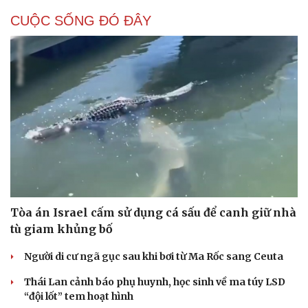
CUỘC SỐNG ĐÓ ĐÂY
Tòa án Israel cấm sử dụng cá sấu để canh giữ nhà
tù giam khủng bố
Người di cư ngã gục sau khi bơi từ Ma Rốc sang Ceuta
Thái Lan cảnh báo phụ huynh, học sinh về ma túy LSD
“đội lốt” tem hoạt hình