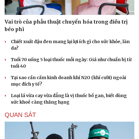
Vai trò của phẫu thuật chuyển hóa trong điều trị
béo phì
Chiết xuất đậu đen mang lại lợi ích gì cho sức khỏe, làn
da?
Tuổi 70 uống 5 loại thuốc mỗi ngày: Giá như chuẩn bị từ
tuổi 40
Tại sao cần cấm kinh doanh khí N2O (khí cười) ngoài
mục đích y tế?
Loại lá vừa cay vừa đắng là vị thuốc bổ gan, biết dùng
sức khoẻ càng thăng hạng
Du lịch
Podcast
QUAN SÁT
Tư vấn
Câu chuyện thời sự
Săn Tour
Đọc truyện đêm khuya
check-in
Cửa sổ tình yêu
Kể chuyện cho bé