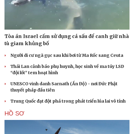
Tòa án Israel cấm sử dụng cá sấu để canh giữ nhà
tù giam khủng bố
Người di cư ngã gục sau khi bơi từ Ma Rốc sang Ceuta
Thái Lan cảnh báo phụ huynh, học sinh về ma túy LSD
“đội lốt” tem hoạt hình
UNESCO vinh danh Sarnath (Ấn Độ) - nơi Đức Phật
thuyết pháp đầu tiên
Trung Quốc đạt đột phá trong phát triển lúa lai vô tính
HỒ SƠ