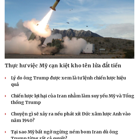
Thực hư việc Mỹ cạn kiệt kho tên lửa đắt tiền
Lý do ông Trump được xem là tư lệnh chiến lược hiệu
quả
Chiến lược lợi hại của Iran nhằm làm suy yếu Mỹ và Tổng
thống Trump
Chuyện gì sẽ xảy ra nếu phát xít Đức xâm lược Anh vào
năm 1940?
Tại sao Mỹ bất ngờ ngừng ném bom Iran dù ông
Trump từng rất cả quyết?