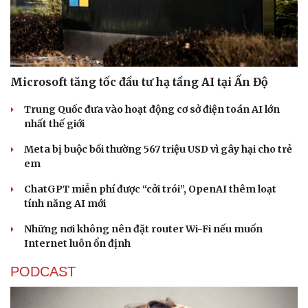
Microsoft tăng tốc đầu tư hạ tầng AI tại Ấn Độ
Sức khỏe
Đời sống
Trung Quốc đưa vào hoạt động cơ sở điện toán AI lớn
nhất thế giới
Dinh dưỡng - món ngon
Nhà đẹp
Cây thuốc
Blog
Meta bị buộc bồi thường 567 triệu USD vì gây hại cho trẻ
Sản phụ khoa
Tình yêu - Gia đình
em
Nhi khoa
Nam khoa
ChatGPT miễn phí được “cởi trói”, OpenAI thêm loạt
Làm đẹp - giảm cân
tính năng AI mới
Phòng mạch online
Ăn sạch sống khỏe
Những nơi không nên đặt router Wi-Fi nếu muốn
Internet luôn ổn định
PODCAST