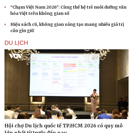
“Chạm Việt Nam 2026”: Cùng thế hệ trẻ nuôi dưỡng văn
hóa Việt trên không gian số
Hiệu sách cũ, không gian sáng tạo mang nhiều giá trị
cần gìn giữ
DU LỊCH
Văn hóa
Giải trí
Sân khấu - Điện ảnh
Nghệ sĩ
Văn học
Thời trang
Âm nhạc
Sao Việt
Di sản
Hội chợ Du lịch quốc tế TP.HCM 2026 có quy mô
lớn nhất từ trước đến nay