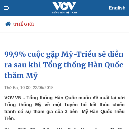
English
THẾ GIỚI
/
99,9% cuộc gặp Mỹ-Triều sẽ diễn
Chính trị
Xã hội
Đảng
Tin 24h
ra sau khi Tổng thống Hàn Quốc
Tổ chức nhân sự
Dự báo thời tiết
thăm Mỹ
Quốc hội
Giáo dục
Nhận diện sự thật
Dấu ấn VOV
Việc làm
Thứ Ba, 10:00, 22/05/2018
Biển đảo
VOV.VN - Tổng thống Hàn Quốc muốn đề xuất lại với
Tổng thống Mỹ về một Tuyên bố kết thúc chiến
tranh có sự tham gia của 3 bên Mỹ-Hàn Quốc-Triều
Tiên.