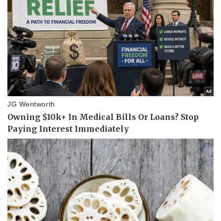
Vụ án
Vũ khí
Tin nóng
Việt Nam
Tư vấn luật
Phân tích