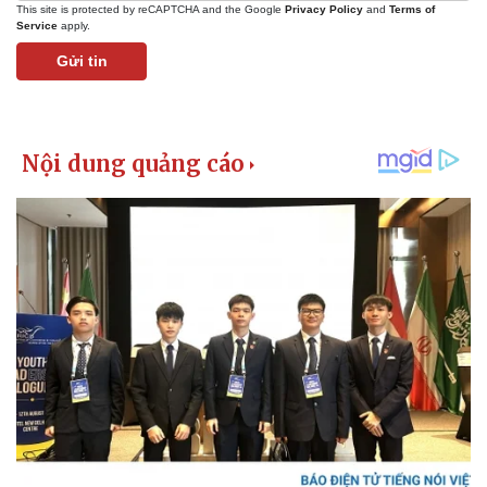
Giá cà phê
This site is protected by reCAPTCHA and the Google
Privacy Policy
and
Terms of
Service
apply.
Gửi tin