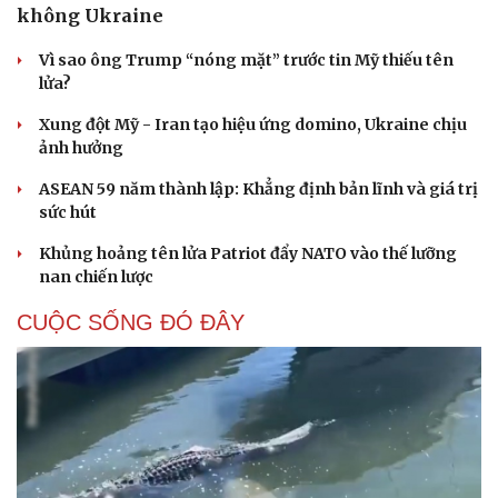
không Ukraine
Vì sao ông Trump “nóng mặt” trước tin Mỹ thiếu tên
lửa?
Xung đột Mỹ - Iran tạo hiệu ứng domino, Ukraine chịu
ảnh hưởng
ASEAN 59 năm thành lập: Khẳng định bản lĩnh và giá trị
sức hút
Khủng hoảng tên lửa Patriot đẩy NATO vào thế lưỡng
nan chiến lược
CUỘC SỐNG ĐÓ ĐÂY
Cải chính