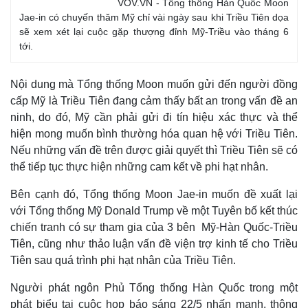
VOV.VN - Tổng thống Hàn Quốc Moon
Jae-in có chuyến thăm Mỹ chỉ vài ngày sau khi Triều Tiên dọa
sẽ xem xét lại cuộc gặp thượng đỉnh Mỹ-Triều vào tháng 6
tới.
Nội dung mà Tổng thống Moon muốn gửi đến người đồng
cấp Mỹ là Triều Tiên đang cảm thấy bất an trong vấn đề an
ninh, do đó, Mỹ cần phải gửi đi tín hiệu xác thực và thể
hiện mong muốn bình thường hóa quan hệ với Triều Tiên.
Nếu những vấn đề trên được giải quyết thì Triều Tiên sẽ có
thể tiếp tục thực hiện những cam kết về phi hạt nhân.
Bên cạnh đó, Tổng thống Moon Jae-in muốn đề xuất lại
Thế giới
Multimedia
với Tổng thống Mỹ Donald Trump về một Tuyên bố kết thúc
Quan sát
Video
chiến tranh có sự tham gia của 3 bên Mỹ-Hàn Quốc-Triều
Cuộc sống đó đây
Ảnh
Tiên, cũng như thảo luận vấn đề viện trợ kinh tế cho Triều
Hồ sơ
E-Magazine
Tiên sau quá trình phi hạt nhân của Triều Tiên.
Infographic
Người phát ngôn Phủ Tổng thống Hàn Quốc trong một
phát biểu tại cuộc họp báo sáng 22/5 nhấn mạnh, thông