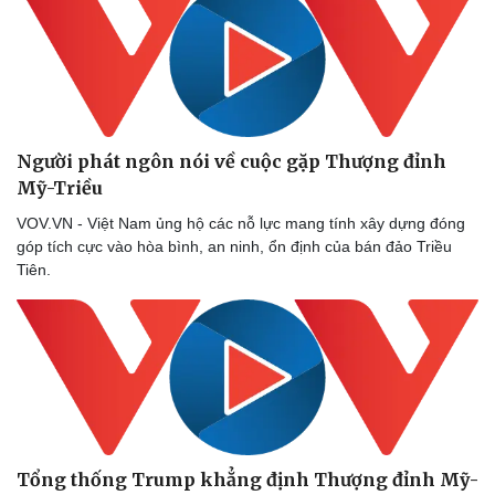
Thể thao
Ô tô - Xe máy
Bóng đá
Ô tô
Lịch thi đấu bóng đá
Xe máy
Thế giới thể thao
Tư vấn
eSports
Hậu trường
Người phát ngôn nói về cuộc gặp Thượng đỉnh
Mỹ-Triều
VOV.VN - Việt Nam ủng hộ các nỗ lực mang tính xây dựng đóng
góp tích cực vào hòa bình, an ninh, ổn định của bán đảo Triều
Tiên.
Tổng thống Trump khẳng định Thượng đỉnh Mỹ-