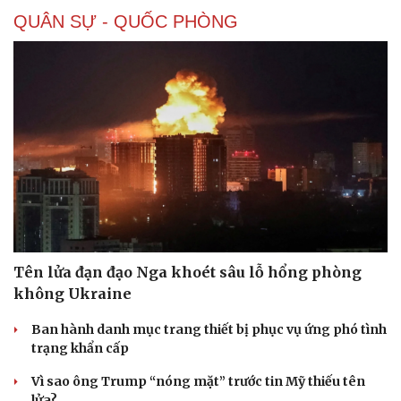
QUÂN SỰ - QUỐC PHÒNG
Doanh nghiệp
Công nghệ
Thông tin doanh nghiệp
Sành điệu
Doanh nghiệp 24h
Tin Công nghệ
Doanh nhân
Trải nghiệm
Vì cộng đồng
Chuyển đổi số
Tên lửa đạn đạo Nga khoét sâu lỗ hổng phòng
không Ukraine
Ban hành danh mục trang thiết bị phục vụ ứng phó tình
trạng khẩn cấp
Vì sao ông Trump “nóng mặt” trước tin Mỹ thiếu tên
lửa?