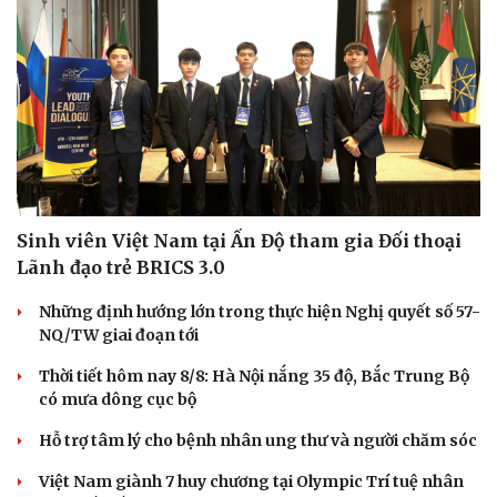
Sinh viên Việt Nam tại Ấn Độ tham gia Đối thoại
Lãnh đạo trẻ BRICS 3.0
Những định hướng lớn trong thực hiện Nghị quyết số 57-
NQ/TW giai đoạn tới
Thời tiết hôm nay 8/8: Hà Nội nắng 35 độ, Bắc Trung Bộ
Du lịch
Podcast
có mưa dông cục bộ
Tư vấn
Câu chuyện thời sự
Hỗ trợ tâm lý cho bệnh nhân ung thư và người chăm sóc
Săn Tour
Đọc truyện đêm khuya
check-in
Cửa sổ tình yêu
Việt Nam giành 7 huy chương tại Olympic Trí tuệ nhân
Kể chuyện cho bé