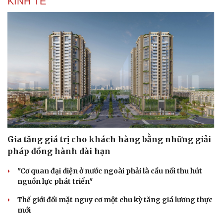
KINH TẾ
Gia tăng giá trị cho khách hàng bằng những giải
Văn hóa
Giải trí
pháp đồng hành dài hạn
Sân khấu - Điện ảnh
Nghệ sĩ
Văn học
Thời trang
"Cơ quan đại diện ở nước ngoài phải là cầu nối thu hút
Âm nhạc
Sao Việt
nguồn lực phát triển"
Di sản
Thế giới đối mặt nguy cơ một chu kỳ tăng giá lương thực
mới