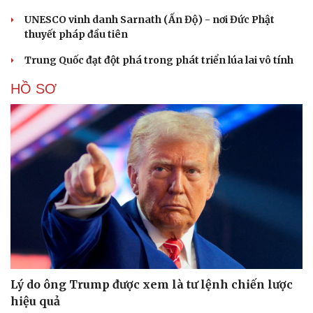
UNESCO vinh danh Sarnath (Ấn Độ) - nơi Đức Phật
thuyết pháp đầu tiên
Trung Quốc đạt đột phá trong phát triển lúa lai vô tính
HỒ SƠ
Lý do ông Trump được xem là tư lệnh chiến lược
hiệu quả
Cải chính