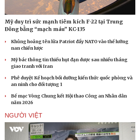
Mỹ duy trì sức mạnh tiêm kích F-22 tại Trung
Đông bằng “mạch máu” KC-135
Khủng hoảng tên lửa Patriot đẩy NATO vào thế lưỡng
nan chiến lược
Mỹ bác thông tin thiếu hụt đạn dược sau nhiều tháng
giao tranh với Iran
Phê duyệt Kế hoạch bồi dưỡng kiến thức quốc phòng và
an ninh cho đối tượng 1
Bế mạc Vòng Chung kết Hội thao Công an Nhân dân
năm 2026
NGƯỜI VIỆT