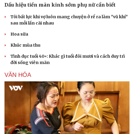
Dấu hiệu tiền mãn kinh sớm phụ nữ cần biết
Tôi bất lực khi vợ luôn mang chuyện ở rể ra làm "vũ khí"
sau mỗi lần cãi nhau
Hoa sữa
Khúc mùa thu
Sức khỏe
Đời sống
Dinh dưỡng - món ngon
Nhà đẹp
Tình dục tuổi 40+: Khác gì tuổi đôi mươi và cách duy trì
Cây thuốc
Blog
đời sống viên mãn
Sản phụ khoa
Tình yêu - Gia đình
Nhi khoa
VĂN HÓA
Nam khoa
Làm đẹp - giảm cân
Phòng mạch online
Ăn sạch sống khỏe