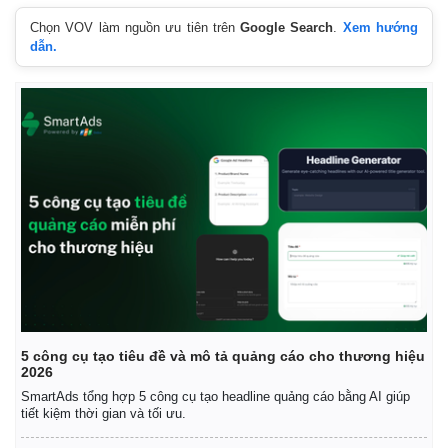
Chọn VOV làm nguồn ưu tiên trên
Google Search
.
Xem hướng
dẫn.
Thế giới
Multimedia
Quan sát
Video
Cuộc sống đó đây
Ảnh
5 công cụ tạo tiêu đề và mô tả quảng cáo cho thương hiệu
Hồ sơ
E-Magazine
2026
Infographic
SmartAds tổng hợp 5 công cụ tạo headline quảng cáo bằng AI giúp
tiết kiệm thời gian và tối ưu.