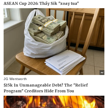
Kinh tế
Thị trường
Bất động sản
Giá vàng
Khởi nghiệp
Tiêu dùng
Tỷ giá
Chứng khoán