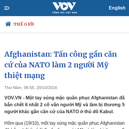
English
THẾ GIỚI
/
Afghanistan: Tấn công gần căn
Chính trị
Xã hội
Đảng
Tin 24h
cứ của NATO làm 2 người Mỹ
Tổ chức nhân sự
Dự báo thời tiết
thiệt mạng
Quốc hội
Giáo dục
Nhận diện sự thật
Dấu ấn VOV
Việc làm
Thứ Năm, 06:55, 20/10/2016
Biển đảo
VOV.VN - Một tay súng mặc quân phục Afghanistan đã
bắn chết ít nhất 2 cố vấn người Mỹ và làm bị thương 5
người khác gần căn cứ của NATO ở thủ đô Kabul.
Hôm qua (19/10), một tay súng mặc quân phục Afghanistan