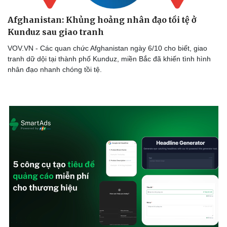
Thể thao
Ô tô - Xe máy
Afghanistan: Khủng hoảng nhân đạo tồi tệ ở
Bóng đá
Ô tô
Kunduz sau giao tranh
Lịch thi đấu bóng đá
Xe máy
Thế giới thể thao
Tư vấn
VOV.VN - Các quan chức Afghanistan ngày 6/10 cho biết, giao
eSports
tranh dữ dội tại thành phố Kunduz, miền Bắc đã khiến tình hình
Hậu trường
nhân đạo nhanh chóng tồi tệ.