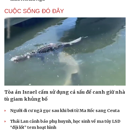
CUỘC SỐNG ĐÓ ĐÂY
Tòa án Israel cấm sử dụng cá sấu để canh giữ nhà
tù giam khủng bố
Người di cư ngã gục sau khi bơi từ Ma Rốc sang Ceuta
Thái Lan cảnh báo phụ huynh, học sinh về ma túy LSD
“đội lốt” tem hoạt hình