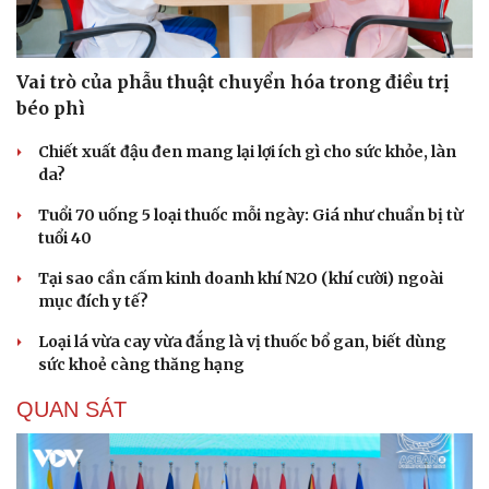
Vai trò của phẫu thuật chuyển hóa trong điều trị
béo phì
Chiết xuất đậu đen mang lại lợi ích gì cho sức khỏe, làn
da?
Tuổi 70 uống 5 loại thuốc mỗi ngày: Giá như chuẩn bị từ
tuổi 40
Tại sao cần cấm kinh doanh khí N2O (khí cười) ngoài
mục đích y tế?
Loại lá vừa cay vừa đắng là vị thuốc bổ gan, biết dùng
sức khoẻ càng thăng hạng
Du lịch
Podcast
QUAN SÁT
Tư vấn
Câu chuyện thời sự
Săn Tour
Đọc truyện đêm khuya
check-in
Cửa sổ tình yêu
Kể chuyện cho bé