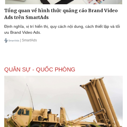
Thể thao
Ô tô - Xe máy
Tổng quan về hình thức quảng cáo Brand Video
Bóng đá
Ô tô
Ads trên SmartAds
Lịch thi đấu bóng đá
Xe máy
Thế giới thể thao
Tư vấn
Định nghĩa, vị trí hiển thị, quy cách nội dung, cách thiết lập và tối
eSports
ưu Brand Video Ads.
Hậu trường
| SmartAds
QUÂN SỰ - QUỐC PHÒNG