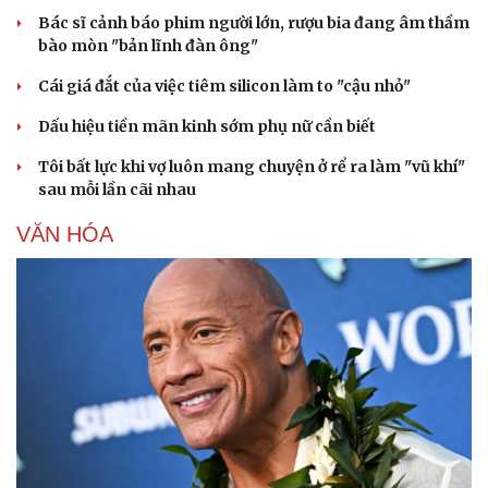
Bác sĩ cảnh báo phim người lớn, rượu bia đang âm thầm
bào mòn "bản lĩnh đàn ông"
Cái giá đắt của việc tiêm silicon làm to "cậu nhỏ"
Dấu hiệu tiền mãn kinh sớm phụ nữ cần biết
Tôi bất lực khi vợ luôn mang chuyện ở rể ra làm "vũ khí"
sau mỗi lần cãi nhau
VĂN HÓA