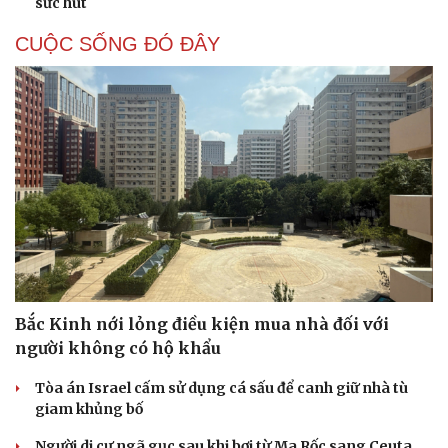
sức hút
Hạt giống tâm hồn
CUỘC SỐNG ĐÓ ĐÂY
Bắc Kinh nới lỏng điều kiện mua nhà đối với
người không có hộ khẩu
Tòa án Israel cấm sử dụng cá sấu để canh giữ nhà tù
giam khủng bố
Người di cư ngã gục sau khi bơi từ Ma Rốc sang Ceuta