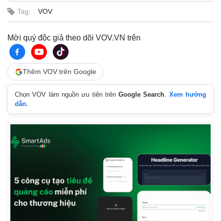
Tag:
VOV
Mời quý độc giả theo dõi VOV.VN trên
Thêm VOV trên Google
Chọn VOV làm nguồn ưu tiên trên
Google Search
.
Xem hướng
dẫn.
Thế giới
Multimedia
Quan sát
Video
Cuộc sống đó đây
Ảnh
Hồ sơ
E-Magazine
Infographic