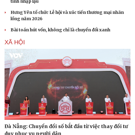
tính nhập lậu
Hưng Yên tổ chức Lễ hội và xúc tiến thương mại nhãn
lồng năm 2026
Bài toán hút vốn, không chỉ là chuyển đổi xanh
XÃ HỘI
Văn hóa
Giải trí
Sân khấu - Điện ảnh
Nghệ sĩ
Văn học
Thời trang
Âm nhạc
Sao Việt
Di sản
Đà Nẵng: Chuyển đổi số bắt đầu từ việc thay đổi tư
duy phục vụ người dân