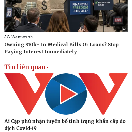
Vụ án
Vũ khí
Tin nóng
Việt Nam
Tư vấn luật
Phân tích
Tin liên quan
Ai Cập phủ nhận tuyên bố tình trạng khẩn cấp do
dịch Covid-19