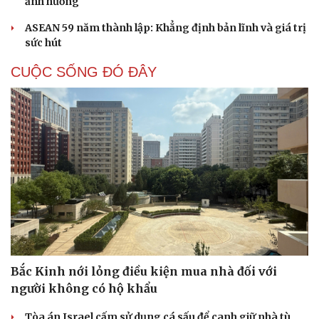
ảnh hưởng
ASEAN 59 năm thành lập: Khẳng định bản lĩnh và giá trị
sức hút
CUỘC SỐNG ĐÓ ĐÂY
Bắc Kinh nới lỏng điều kiện mua nhà đối với
người không có hộ khẩu
Tòa án Israel cấm sử dụng cá sấu để canh giữ nhà tù