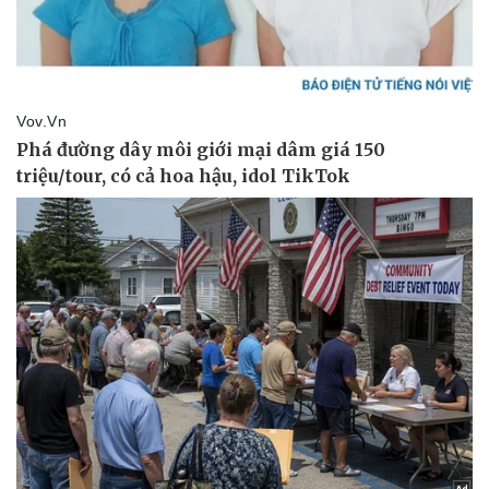
Kinh tế
Thị trường
Bất động sản
Giá vàng
Khởi nghiệp
Tiêu dùng
Tỷ giá
Chứng khoán