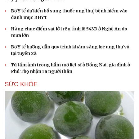
Bộ Y tế dự kiến bổ sung thuốc ung thư, bệnh hiếm vào
danh mục BHYT
Hàng chục điểm sạt lở trên tỉnh lộ 543D ở Nghệ An do
mưa lớn
Bộ Y tế hướng dẫn quy trình khám sàng lọc ung thư vú
tại tuyến xã
Từ tấm ảnh trong hầm mộ liệt sĩ ở Đồng Nai, gia đình ở
Phú Thọ nhận ra người thân
SỨC KHỎE