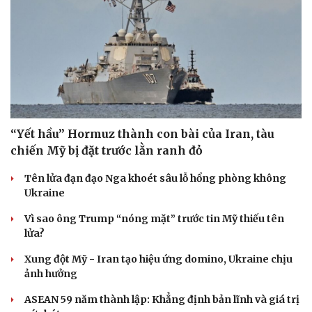
“Yết hầu” Hormuz thành con bài của Iran, tàu
chiến Mỹ bị đặt trước lằn ranh đỏ
Tên lửa đạn đạo Nga khoét sâu lỗ hổng phòng không
Ukraine
Vì sao ông Trump “nóng mặt” trước tin Mỹ thiếu tên
lửa?
Du lịch
Podcast
Xung đột Mỹ - Iran tạo hiệu ứng domino, Ukraine chịu
Tư vấn
Câu chuyện thời sự
ảnh hưởng
Săn Tour
Đọc truyện đêm khuya
check-in
Cửa sổ tình yêu
ASEAN 59 năm thành lập: Khẳng định bản lĩnh và giá trị
Kể chuyện cho bé