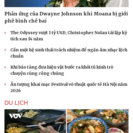
Phản ứng của Dwayne Johnson khi Moana bị giới
phê bình chê bai
The Odyssey vượt 1 tỷ USD, Christopher Nolan tái lập kỳ
tích sau 14 năm
Sức khỏe
Đời sống
Cần một hệ sinh thái trách nhiệm để ngăn âm nhạc lệch
Dinh dưỡng - món ngon
Nhà đẹp
chuẩn
Cây thuốc
Blog
Sản phụ khoa
Tình yêu - Gia đình
Khi bảo tàng đưa hiện vật bước ra khỏi tủ kính trò
Nhi khoa
chuyện cùng công chúng
Nam khoa
Ấn tượng khai mạc Festival võ thuật quốc tế Hà Nội năm
Làm đẹp - giảm cân
2026
Phòng mạch online
Ăn sạch sống khỏe
DU LỊCH