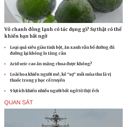
Vỏ chanh đông lạnh có tác dụng gì? Sự thật có thể
khiến bạn bất ngờ
Loại quả siêu giàu tinh bột, ăn xanh vẫn bổ dưỡng đủ
đường lại không lo tăng cân
Acid uric cao ăn măng chua được không?
Loài hoa khiến người mê, kẻ “sợ” mỗi mùa thu là vị
thuốc trong y học cổ truyền
9 lợi ích khiến nhiều người bất ngờ từ thịt ếch
QUAN SÁT