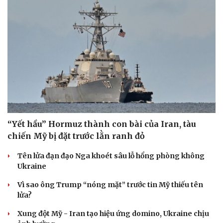
“Yết hầu” Hormuz thành con bài của Iran, tàu
chiến Mỹ bị đặt trước lằn ranh đỏ
Tên lửa đạn đạo Nga khoét sâu lỗ hổng phòng không
Ukraine
Vì sao ông Trump “nóng mặt” trước tin Mỹ thiếu tên
lửa?
Xung đột Mỹ - Iran tạo hiệu ứng domino, Ukraine chịu