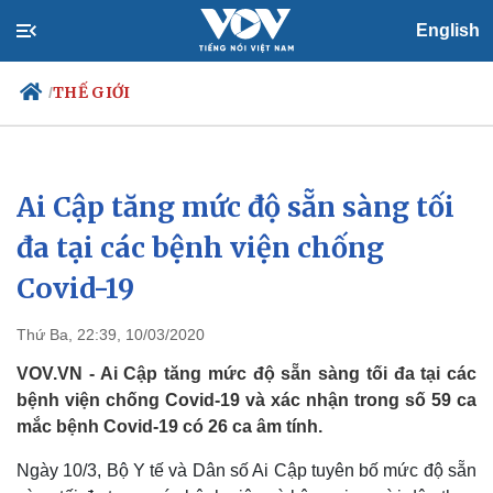
English
THẾ GIỚI
/
Ai Cập tăng mức độ sẵn sàng tối
Chính trị
Xã hội
Đảng
Tin 24h
đa tại các bệnh viện chống
Tổ chức nhân sự
Dự báo thời tiết
Covid-19
Quốc hội
Giáo dục
Nhận diện sự thật
Dấu ấn VOV
Việc làm
Thứ Ba, 22:39, 10/03/2020
Biển đảo
VOV.VN - Ai Cập tăng mức độ sẵn sàng tối đa tại các
bệnh viện chống Covid-19 và xác nhận trong số 59 ca
mắc bệnh Covid-19 có 26 ca âm tính.
Ngày 10/3, Bộ Y tế và Dân số Ai Cập tuyên bố mức độ sẵn