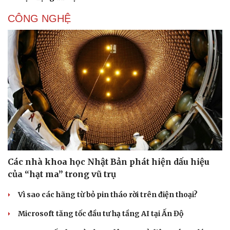
CÔNG NGHỆ
Doanh nghiệp
Công nghệ
Thông tin doanh nghiệp
Sành điệu
Doanh nghiệp 24h
Tin Công nghệ
Doanh nhân
Trải nghiệm
Vì cộng đồng
Chuyển đổi số
Các nhà khoa học Nhật Bản phát hiện dấu hiệu
của “hạt ma” trong vũ trụ
Vì sao các hãng từ bỏ pin tháo rời trên điện thoại?
Microsoft tăng tốc đầu tư hạ tầng AI tại Ấn Độ