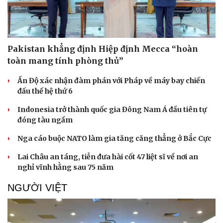
Pakistan khẳng định Hiệp định Mecca “hoàn
toàn mang tính phòng thủ”
Ấn Độ xác nhận đàm phán với Pháp về máy bay chiến
đấu thế hệ thứ 6
Indonesia trở thành quốc gia Đông Nam Á đầu tiên tự
đóng tàu ngầm
Nga cáo buộc NATO làm gia tăng căng thẳng ở Bắc Cực
Lai Châu an táng, tiễn đưa hài cốt 47 liệt sĩ về nơi an
nghỉ vĩnh hằng sau 75 năm
NGƯỜI VIỆT