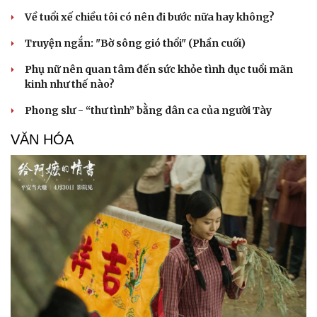
Về tuổi xế chiều tôi có nên đi bước nữa hay không?
Truyện ngắn: "Bờ sông gió thổi" (Phần cuối)
Phụ nữ nên quan tâm đến sức khỏe tình dục tuổi mãn
kinh như thế nào?
Phong slư - “thư tình” bằng dân ca của người Tày
VĂN HÓA
Văn hóa
Giải trí
Sân khấu - Điện ảnh
Nghệ sĩ
Văn học
Thời trang
Âm nhạc
Sao Việt
Di sản