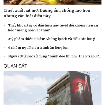
Chiết xuất hạt mơ: Dưỡng ẩm, chống lão hóa
nhưng cần biết điều này
Thấy khoai tây có dấu hiệu này tuyệt đối không nên ăn
kẻo “mang họa vào thân"
Mỹ phẩm thiên nhiên: Những lợi ích và điều cần lưu ý
6 nhóm người nên tránh ăn lòng lợn
Nguy cơ từ việc sử dụng “bánh dẻo thị phi” theo trào lưu
QUAN SÁT
Cải chính