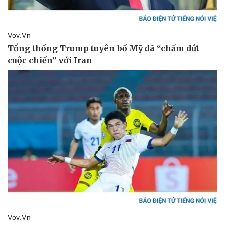
Vụ án
Vũ khí
Tin nóng
Việt Nam
Tư vấn luật
Phân tích