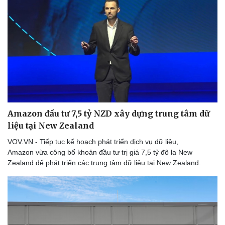
Thể thao
Ô tô - Xe máy
Bóng đá
Ô tô
Lịch thi đấu bóng đá
Xe máy
Thế giới thể thao
Tư vấn
eSports
Hậu trường
Amazon đầu tư 7,5 tỷ NZD xây dựng trung tâm dữ
liệu tại New Zealand
VOV.VN - Tiếp tục kế hoạch phát triển dịch vụ dữ liệu,
Amazon vừa công bố khoản đầu tư trị giá 7,5 tỷ đô la New
Zealand để phát triển các trung tâm dữ liệu tại New Zealand.