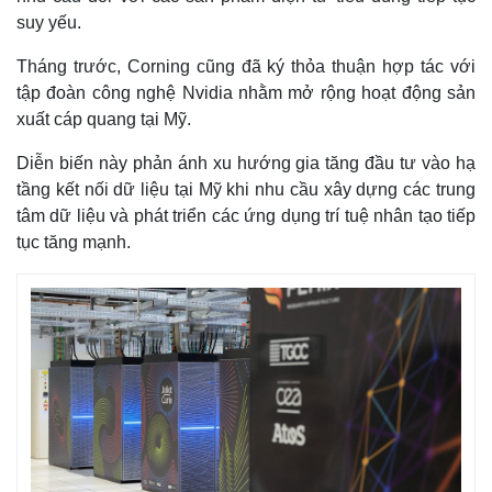
suy yếu.
Tháng trước, Corning cũng đã ký thỏa thuận hợp tác với
tập đoàn công nghệ Nvidia nhằm mở rộng hoạt động sản
xuất cáp quang tại Mỹ.
Diễn biến này phản ánh xu hướng gia tăng đầu tư vào hạ
tầng kết nối dữ liệu tại Mỹ khi nhu cầu xây dựng các trung
tâm dữ liệu và phát triển các ứng dụng trí tuệ nhân tạo tiếp
tục tăng mạnh.
Thế giới
Multimedia
Quan sát
Video
Cuộc sống đó đây
Ảnh
Hồ sơ
E-Magazine
Infographic