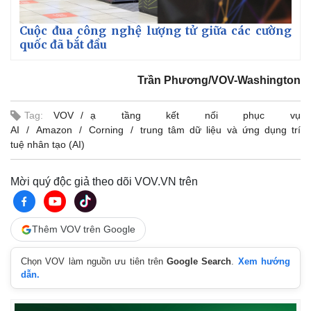
Cuộc đua công nghệ lượng tử giữa các cường
quốc đã bắt đầu
Trần Phương/VOV-Washington
Tag:
VOV
ạ tầng kết nối phục vụ
AI
Amazon
Corning
trung tâm dữ liệu và ứng dụng trí
tuệ nhân tạo (AI)
Mời quý độc giả theo dõi VOV.VN trên
Thêm VOV trên Google
Chọn VOV làm nguồn ưu tiên trên
Google Search
.
Xem hướng
dẫn.