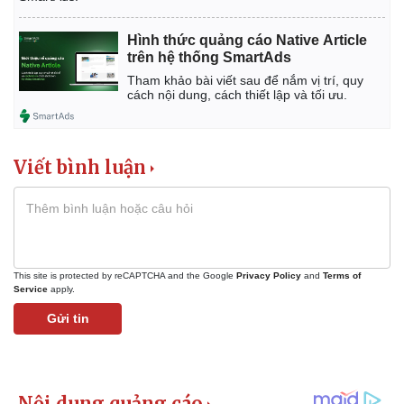
Hình thức quảng cáo Native Article
trên hệ thống SmartAds
Tham khảo bài viết sau để nắm vị trí, quy
cách nội dung, cách thiết lập và tối ưu.
Viết bình luận
This site is protected by reCAPTCHA and the Google
Privacy Policy
and
Terms of
Service
apply.
Kinh tế
Thị trường
Gửi tin
Bất động sản
Giá vàng
Khởi nghiệp
Tiêu dùng
Tỷ giá
Chứng khoán