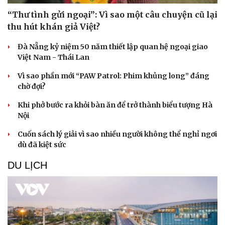
“Thư tình gửi ngoại”: Vì sao một câu chuyện cũ lại
thu hút khán giả Việt?
Đà Nẵng kỷ niệm 50 năm thiết lập quan hệ ngoại giao
Việt Nam - Thái Lan
Vì sao phần mới “PAW Patrol: Phim khủng long” đáng
chờ đợi?
Khi phở bước ra khỏi bàn ăn để trở thành biểu tượng Hà
Nội
Cuốn sách lý giải vì sao nhiều người không thể nghỉ ngơi
dù đã kiệt sức
DU LỊCH