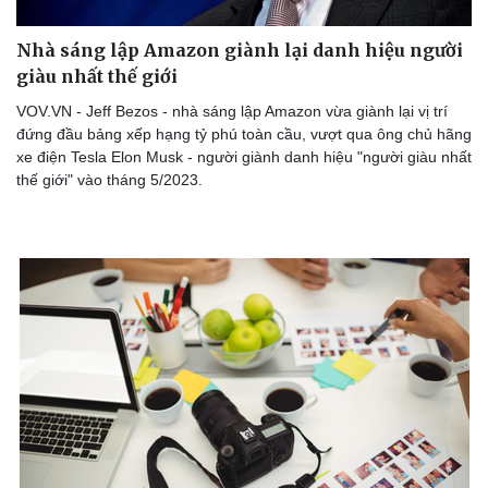
Nhà sáng lập Amazon giành lại danh hiệu người
giàu nhất thế giới
Doanh nghiệp
Công nghệ
VOV.VN - Jeff Bezos - nhà sáng lập Amazon vừa giành lại vị trí
Thông tin doanh nghiệp
Sành điệu
đứng đầu bảng xếp hạng tỷ phú toàn cầu, vượt qua ông chủ hãng
Doanh nghiệp 24h
Tin Công nghệ
xe điện Tesla Elon Musk - người giành danh hiệu "người giàu nhất
Doanh nhân
Trải nghiệm
thế giới" vào tháng 5/2023.
Vì cộng đồng
Chuyển đổi số