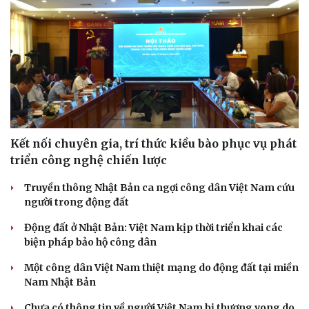
Sức khỏe
Đời sống
Dinh dưỡng - món ngon
Nhà đẹp
Cây thuốc
Blog
Kết nối chuyên gia, trí thức kiều bào phục vụ phát
Sản phụ khoa
Tình yêu - Gia đình
triển công nghệ chiến lược
Nhi khoa
Nam khoa
Truyền thông Nhật Bản ca ngợi công dân Việt Nam cứu
Làm đẹp - giảm cân
người trong động đất
Phòng mạch online
Ăn sạch sống khỏe
Động đất ở Nhật Bản: Việt Nam kịp thời triển khai các
biện pháp bảo hộ công dân
Một công dân Việt Nam thiệt mạng do động đất tại miền
Nam Nhật Bản
Chưa có thông tin về người Việt Nam bị thương vong do