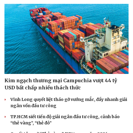
Kim ngạch thương mại Campuchia vượt 44 tỷ
USD bất chấp nhiều thách thức
Vĩnh Long quyết liệt tháo gỡ vướng mắc, đẩy nhanh giải
Du lịch
Podcast
ngân vốn đầu tư công
Tư vấn
Câu chuyện thời sự
TP.HCM siết tiến độ giải ngân đầu tư công, cảnh báo
Săn Tour
Đọc truyện đêm khuya
“thẻ vàng”, “thẻ đỏ”
check-in
Cửa sổ tình yêu
Kể chuyện cho bé