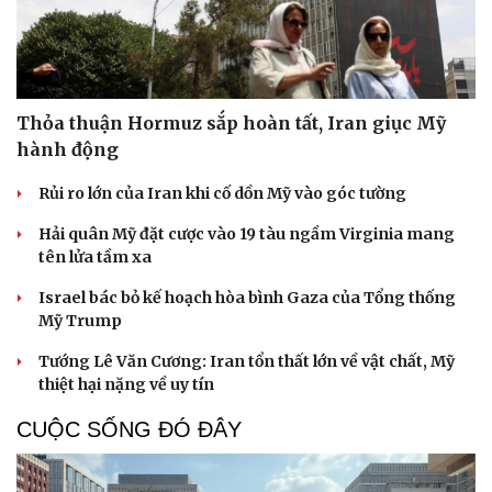
Thỏa thuận Hormuz sắp hoàn tất, Iran giục Mỹ
hành động
Rủi ro lớn của Iran khi cố dồn Mỹ vào góc tường
Hải quân Mỹ đặt cược vào 19 tàu ngầm Virginia mang
tên lửa tầm xa
Israel bác bỏ kế hoạch hòa bình Gaza của Tổng thống
Mỹ Trump
Tướng Lê Văn Cương: Iran tổn thất lớn về vật chất, Mỹ
thiệt hại nặng về uy tín
CUỘC SỐNG ĐÓ ĐÂY