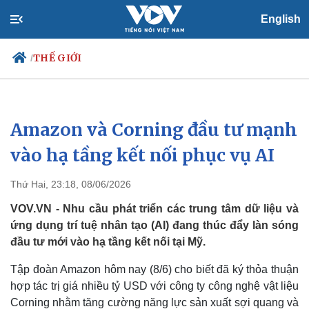
English
THẾ GIỚI
/
Amazon và Corning đầu tư mạnh
Chính trị
Xã hội
Đảng
Tin 24h
vào hạ tầng kết nối phục vụ AI
Tổ chức nhân sự
Dự báo thời tiết
Quốc hội
Giáo dục
Thứ Hai, 23:18, 08/06/2026
Nhận diện sự thật
Dấu ấn VOV
Việc làm
VOV.VN - Nhu cầu phát triển các trung tâm dữ liệu và
Biển đảo
ứng dụng trí tuệ nhân tạo (AI) đang thúc đẩy làn sóng
đầu tư mới vào hạ tầng kết nối tại Mỹ.
Tập đoàn Amazon hôm nay (8/6) cho biết đã ký thỏa thuận
hợp tác trị giá nhiều tỷ USD với công ty công nghệ vật liệu
Corning nhằm tăng cường năng lực sản xuất sợi quang và