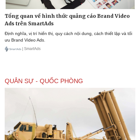
Thể thao
Ô tô - Xe máy
Bóng đá
Ô tô
Tổng quan về hình thức quảng cáo Brand Video
Lịch thi đấu bóng đá
Xe máy
Ads trên SmartAds
Thế giới thể thao
Tư vấn
eSports
Định nghĩa, vị trí hiển thị, quy cách nội dung, cách thiết lập và tối
Hậu trường
ưu Brand Video Ads.
| SmartAds
QUÂN SỰ - QUỐC PHÒNG