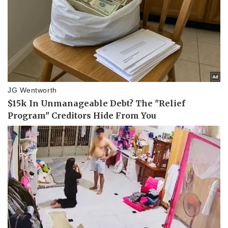
Kinh tế
Thị trường
Bất động sản
Giá vàng
Khởi nghiệp
Tiêu dùng
Tỷ giá
Chứng khoán