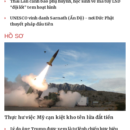
Thái Lan cảnh báo phụ huynh, học sinh về ma túy LSD
“đội lốt” tem hoạt hình
UNESCO vinh danh Sarnath (Ấn Độ) - nơi Đức Phật
thuyết pháp đầu tiên
HỒ SƠ
Thực hư việc Mỹ cạn kiệt kho tên lửa đắt tiền
Lý do ông Trump được xem là tư lệnh chiến lược hiệu