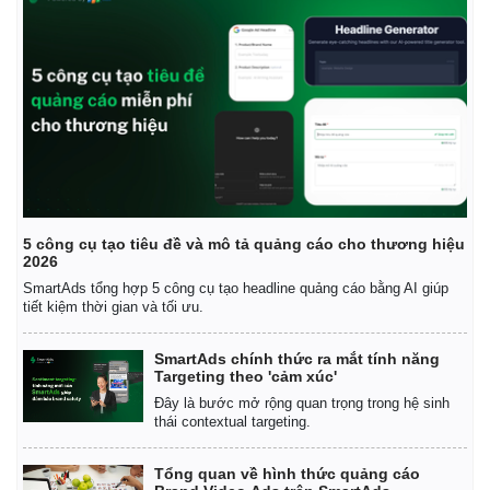
5 công cụ tạo tiêu đề và mô tả quảng cáo cho thương hiệu
2026
SmartAds tổng hợp 5 công cụ tạo headline quảng cáo bằng AI giúp
tiết kiệm thời gian và tối ưu.
Thế giới
Multimedia
Quan sát
Video
SmartAds chính thức ra mắt tính năng
Cuộc sống đó đây
Ảnh
Targeting theo 'cảm xúc'
Hồ sơ
E-Magazine
Đây là bước mở rộng quan trọng trong hệ sinh
Infographic
thái contextual targeting.
Tổng quan về hình thức quảng cáo