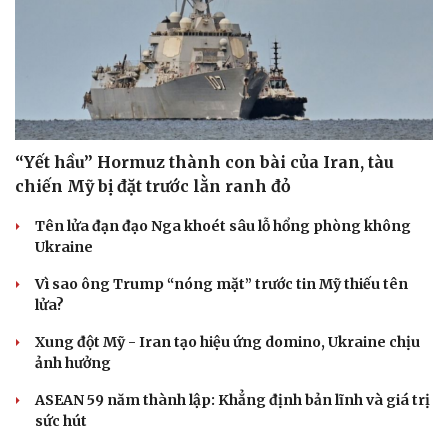
“Yết hầu” Hormuz thành con bài của Iran, tàu
chiến Mỹ bị đặt trước lằn ranh đỏ
Tên lửa đạn đạo Nga khoét sâu lỗ hổng phòng không
Ukraine
Vì sao ông Trump “nóng mặt” trước tin Mỹ thiếu tên
lửa?
Xung đột Mỹ - Iran tạo hiệu ứng domino, Ukraine chịu
Du lịch
Podcast
ảnh hưởng
Tư vấn
Câu chuyện thời sự
ASEAN 59 năm thành lập: Khẳng định bản lĩnh và giá trị
Săn Tour
Đọc truyện đêm khuya
sức hút
check-in
Cửa sổ tình yêu
Kể chuyện cho bé