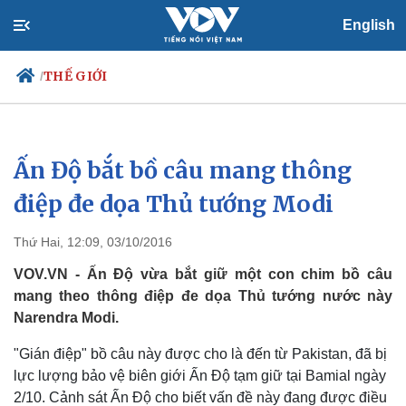
English
THẾ GIỚI
/
Ấn Độ bắt bồ câu mang thông
Chính trị
Xã hội
Đảng
Tin 24h
điệp đe dọa Thủ tướng Modi
Tổ chức nhân sự
Dự báo thời tiết
Quốc hội
Giáo dục
Thứ Hai, 12:09, 03/10/2016
Nhận diện sự thật
Dấu ấn VOV
Việc làm
VOV.VN - Ấn Độ vừa bắt giữ một con chim bồ câu
Biển đảo
mang theo thông điệp đe dọa Thủ tướng nước này
Narendra Modi.
"Gián điệp" bồ câu này được cho là đến từ Pakistan, đã bị
lực lượng bảo vệ biên giới Ấn Độ tạm giữ tại Bamial ngày
2/10. Cảnh sát Ấn Độ cho biết vấn đề này đang được điều