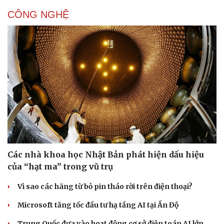
CÔNG NGHỆ
Doanh nghiệp
Công nghệ
Thông tin doanh nghiệp
Sành điệu
Doanh nghiệp 24h
Tin Công nghệ
Doanh nhân
Trải nghiệm
Vì cộng đồng
Chuyển đổi số
Các nhà khoa học Nhật Bản phát hiện dấu hiệu
của “hạt ma” trong vũ trụ
Vì sao các hãng từ bỏ pin tháo rời trên điện thoại?
Microsoft tăng tốc đầu tư hạ tầng AI tại Ấn Độ
Trung Quốc đưa vào hoạt động cơ sở điện toán AI lớn