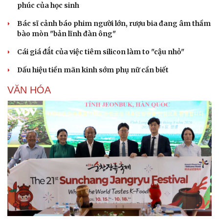
phúc của học sinh
Bác sĩ cảnh báo phim người lớn, rượu bia đang âm thầm
bào mòn "bản lĩnh đàn ông"
Cái giá đắt của việc tiêm silicon làm to "cậu nhỏ"
Dấu hiệu tiền mãn kinh sớm phụ nữ cần biết
VĂN HÓA