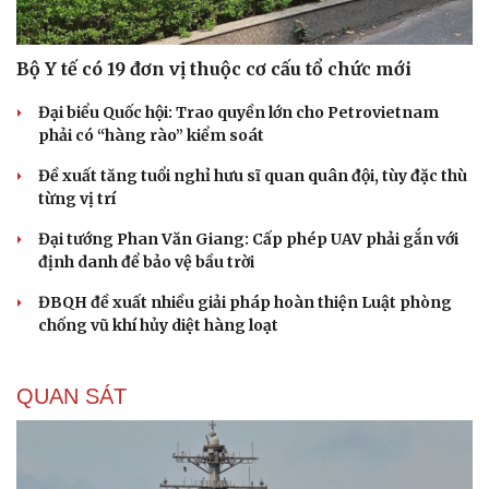
Bộ Y tế có 19 đơn vị thuộc cơ cấu tổ chức mới
Đại biểu Quốc hội: Trao quyền lớn cho Petrovietnam
phải có “hàng rào” kiểm soát
Đề xuất tăng tuổi nghỉ hưu sĩ quan quân đội, tùy đặc thù
từng vị trí
Đại tướng Phan Văn Giang: Cấp phép UAV phải gắn với
định danh để bảo vệ bầu trời
ĐBQH đề xuất nhiều giải pháp hoàn thiện Luật phòng
chống vũ khí hủy diệt hàng loạt
QUAN SÁT