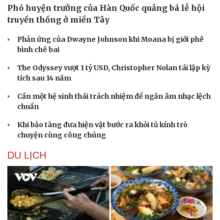
Phó huyện trưởng của Hàn Quốc quảng bá lễ hội
truyền thống ở miền Tây
Phản ứng của Dwayne Johnson khi Moana bị giới phê
bình chê bai
The Odyssey vượt 1 tỷ USD, Christopher Nolan tái lập kỳ
Sức khỏe
Đời sống
tích sau 14 năm
Dinh dưỡng - món ngon
Nhà đẹp
Cần một hệ sinh thái trách nhiệm để ngăn âm nhạc lệch
Cây thuốc
Blog
chuẩn
Sản phụ khoa
Tình yêu - Gia đình
Nhi khoa
Khi bảo tàng đưa hiện vật bước ra khỏi tủ kính trò
Nam khoa
chuyện cùng công chúng
Làm đẹp - giảm cân
Phòng mạch online
DU LỊCH
Ăn sạch sống khỏe