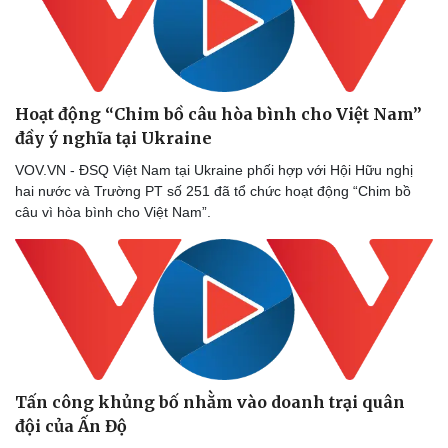
Vụ án
Vũ khí
Tin nóng
Việt Nam
Tư vấn luật
Phân tích
Hoạt động “Chim bồ câu hòa bình cho Việt Nam”
đầy ý nghĩa tại Ukraine
VOV.VN - ĐSQ Việt Nam tại Ukraine phối hợp với Hội Hữu nghị
hai nước và Trường PT số 251 đã tổ chức hoạt động “Chim bồ
câu vì hòa bình cho Việt Nam”.
Tấn công khủng bố nhằm vào doanh trại quân
đội của Ấn Độ