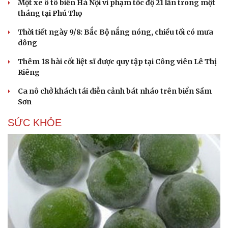
Một xe ô tô biển Hà Nội vi phạm tốc độ 21 lần trong một
tháng tại Phú Thọ
Thời tiết ngày 9/8: Bắc Bộ nắng nóng, chiều tối có mưa
dông
Thêm 18 hài cốt liệt sĩ được quy tập tại Công viên Lê Thị
Riêng
Ca nô chở khách tái diễn cảnh bát nháo trên biển Sầm
Sơn
SỨC KHỎE