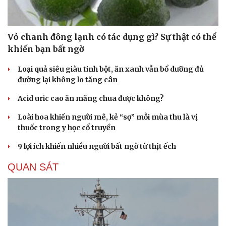
Vỏ chanh đông lạnh có tác dụng gì? Sự thật có thể
khiến bạn bất ngờ
Loại quả siêu giàu tinh bột, ăn xanh vẫn bổ dưỡng đủ
đường lại không lo tăng cân
Acid uric cao ăn măng chua được không?
Loài hoa khiến người mê, kẻ “sợ” mỗi mùa thu là vị
thuốc trong y học cổ truyền
9 lợi ích khiến nhiều người bất ngờ từ thịt ếch
QUAN SÁT