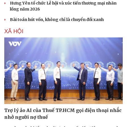
Hưng Yên tổ chức Lễ hội và xúc tiến thương mại nhãn
lồng năm 2026
Bài toán hút vốn, không chỉ là chuyển đổi xanh
XÃ HỘI
Văn hóa
Giải trí
Sân khấu - Điện ảnh
Nghệ sĩ
Văn học
Thời trang
Âm nhạc
Sao Việt
Di sản
Trợ lý ảo AI của Thuế TP.HCM gọi điện thoại nhắc
nhở người nợ thuế